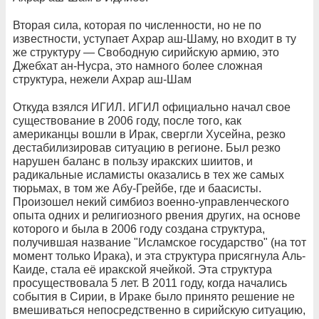
Вторая сила, которая по численности, но не по
известности, уступает Ахрар аш-Шаму, но входит в ту
же структуру — Свободную сирийскую армию, это
Джебхат ан-Нусра, это намного более сложная
структура, нежели Ахрар аш-Шам
Откуда взялся ИГИЛ. ИГИЛ официально начал свое
существование в 2006 году, после того, как
американцы вошли в Ирак, свергли Хусейна, резко
дестабилизировав ситуацию в регионе. Был резко
нарушен баланс в пользу иракских шиитов, и
радикальные исламисты оказались в тех же самых
тюрьмах, в том же Абу-Грейбе, где и баасисты.
Произошел некий симбиоз военно-управленческого
опыта одних и религиозного рвения других, на основе
которого и была в 2006 году создана структура,
получившая название "Исламское государство" (на тот
момент только Ирака), и эта структура присягнула Аль-
Каиде, стала её иракской ячейкой. Эта структура
просуществовала 5 лет. В 2011 году, когда начались
события в Сирии, в Ираке было принято решение не
вмешиваться непосредственно в сирийскую ситуацию,