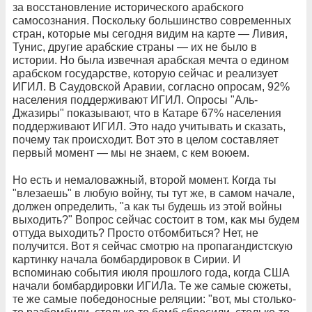
за восстановление исторического арабского
самосознания. Поскольку большинство современных
стран, которые мы сегодня видим на карте — Ливия,
Тунис, другие арабские страны — их не было в
истории. Но была извечная арабская мечта о едином
арабском государстве, которую сейчас и реализует
ИГИЛ. В Саудовской Аравии, согласно опросам, 92%
населения поддерживают ИГИЛ. Опросы "Аль-
Джазиры" показывают, что в Катаре 67% населения
поддерживают ИГИЛ. Это надо учитывать и сказать,
почему так происходит. Вот это в целом составляет
первый момент — мы не знаем, с кем воюем.
Но есть и немаловажный, второй момент. Когда ты
"влезаешь" в любую войну, ты тут же, в самом начале,
должен определить, "а как ты будешь из этой войны
выходить?" Вопрос сейчас состоит в том, как мы будем
оттуда выходить? Просто отбомбиться? Нет, не
получится. Вот я сейчас смотрю на пропагандистскую
картинку начала бомбардировок в Сирии. И
вспоминаю события июля прошлого года, когда США
начали бомбардировки ИГИЛа. Те же самые сюжеты,
те же самые победоносные реляции: "вот, мы столько-