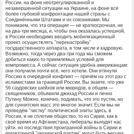
России, на фоне неотрегулированной и
незавершенной ситуации на Украине, на фоне всё
более глубокой конфронтации нашей страны с
Соединёнными Штатами и их союзниками. Мы
понимаем, что эта операция — не краткосрочная, не
на два-три месяца, и, чтобы она оказалась успешной,
в России необходимо вводить мобилизационный
проект, осуществлять "перенастройку"
государственного аппарата, в том числе и кадровую.
Возможно, тогда через два-три года мы сможем
добиться каких-то приемлемых условий для
компромисса. А сейчас ситуация удобна американцам:
они получили почти всё, чего хотели. Они втянули
Россию в очередной конфликт — причём на этот раз с
исламистами за границей России. Вы знаете, что уже
56 саудовских шейхов или мюридов, в общем —
священников, объявили джихад России и лично
Путину. Можно, конечно, подумать, что это пустяк, но
для суннитских масс это многое значит. Если мы не
проведём "чистку" политической элиты здесь, в
России, и не сплотим общество, то из Сирии, как в
своё время из Афганистана, либералы вынудят нас
уйти, но последствия проигранной войны в Сирии и
проигранной "украинской партии" могут быть весьма