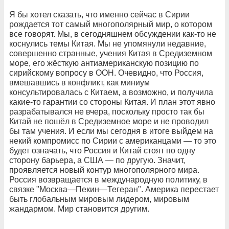
Я бы хотел сказать, что именно сейчас в Сирии
рождается тот самый многополярный мир, о котором
все говорят. Мы, в сегодняшнем обсуждении как-то не
коснулись темы Китая. Мы не упомянули недавние,
совершенно странные, учения Китая в Средиземном
море, его жёсткую антиамериканскую позицию по
сирийскому вопросу в ООН. Очевидно, что Россия,
вмешавшись в конфликт, как миниум
консультировалась с Китаем, а возможно, и получила
какие-то гарантии со стороны Китая. И план этот явно
разрабатывался не вчера, поскольку просто так бы
Китай не пошёл в Средиземное море и не проводил
бы там учения. И если мы сегодня в итоге выйдем на
некий компромисс по Сирии с американцами — то это
будет означать, что Россия и Китай стоят по одну
сторону барьера, а США — по другую. Значит,
проявляется новый контур многополярного мира.
Россия возвращается в международную политику, в
связке "Москва—Пекин—Тегеран". Америка перестает
быть глобальным мировым лидером, мировым
жандармом. Мир становится другим.