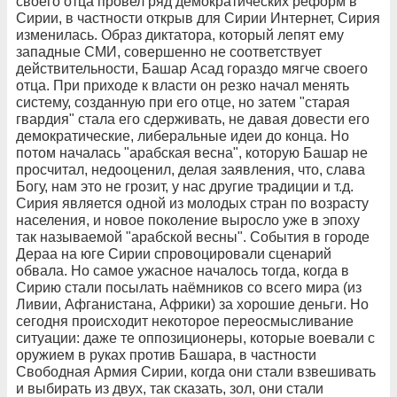
своего отца провел ряд демократических реформ в
Сирии, в частности открыв для Сирии Интернет, Сирия
изменилась. Образ диктатора, который лепят ему
западные СМИ, совершенно не соответствует
действительности, Башар Асад гораздо мягче своего
отца. При приходе к власти он резко начал менять
систему, созданную при его отце, но затем "старая
гвардия" стала его сдерживать, не давая довести его
демократические, либеральные идеи до конца. Но
потом началась "арабская весна", которую Башар не
просчитал, недооценил, делая заявления, что, слава
Богу, нам это не грозит, у нас другие традиции и т.д.
Сирия является одной из молодых стран по возрасту
населения, и новое поколение выросло уже в эпоху
так называемой "арабской весны". События в городе
Дераа на юге Сирии спровоцировали сценарий
обвала. Но самое ужасное началось тогда, когда в
Сирию стали посылать наёмников со всего мира (из
Ливии, Афганистана, Африки) за хорошие деньги. Но
сегодня происходит некоторое переосмысливание
ситуации: даже те оппозиционеры, которые воевали с
оружием в руках против Башара, в частности
Свободная Армия Сирии, когда они стали взвешивать
и выбирать из двух, так сказать, зол, они стали