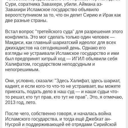
Сури, соратника Завахери, убили. Аймана аз-
Завахири Исламское государство объявило
вероотступником за то, что он делит Сирию и Ирак как
две разные страны.
Встал вопрос "третейского суда" для разрешения этого
конфликта. Это мог сделать только один человек —
Макдиси, как главный шариатский идеолог для всех
джихадистов на сегодняшний день. Однако его
взгляды не устраивали Исламское государство и ими
был предпринят хитрый ход — ИГИЛ объявили себя
Халифатом, государством неподсудным и
непогрешимым.
Они, условно, сказали: "Здесь Халифат, здесь шариат,
кадият, и если кого-то что-то не устраивает, вы можете
приехать, подать дело в наш суд — и наши судьи что-
то решат, кто тут прав, кто тут не прав". Это, я отмечаю,
2013 год, лето.
После чего, собственно говоря, и началась война
Исламского государства, и тогда ещё Джебхат ан-
Нусрой и поддерживающей её отрядами Сирийской