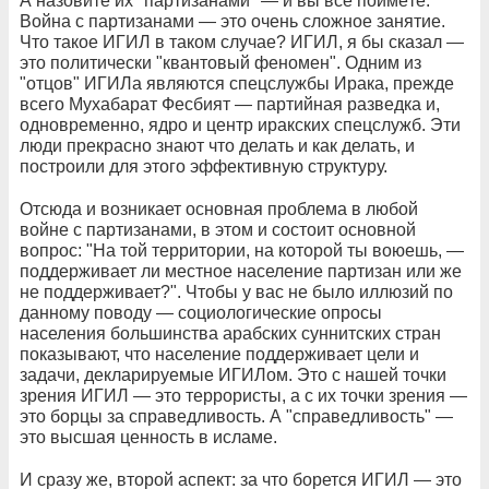
А назовите их "партизанами" — и вы всё поймёте.
Война с партизанами — это очень сложное занятие.
Что такое ИГИЛ в таком случае? ИГИЛ, я бы сказал —
это политически "квантовый феномен". Одним из
"отцов" ИГИЛа являются спецслужбы Ирака, прежде
всего Мухабарат Фесбият — партийная разведка и,
одновременно, ядро и центр иракских спецслужб. Эти
люди прекрасно знают что делать и как делать, и
построили для этого эффективную структуру.
Отсюда и возникает основная проблема в любой
войне с партизанами, в этом и состоит основной
вопрос: "На той территории, на которой ты воюешь, —
поддерживает ли местное население партизан или же
не поддерживает?". Чтобы у вас не было иллюзий по
данному поводу — социологические опросы
населения большинства арабских суннитских стран
показывают, что население поддерживает цели и
задачи, декларируемые ИГИЛом. Это с нашей точки
зрения ИГИЛ — это террористы, а с их точки зрения —
это борцы за справедливость. А "справедливость" —
это высшая ценность в исламе.
И сразу же, второй аспект: за что борется ИГИЛ — это