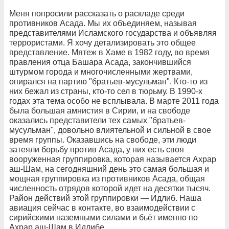
Меня попросили рассказать о раскладе среди
противников Асада. Мы их объединяем, называя
представителями Исламского государства и объявляя
террористами. Я хочу детализировать это общее
представление. Мятеж в Хаме в 1982 году, во время
правления отца Башара Асада, закончившийся
штурмом города и многочисленными жертвами,
опирался на партию "братьев-мусульман". Кто-то из
них бежал из страны, кто-то сел в тюрьму. В 1990-х
годах эта тема особо не всплывала. В марте 2011 года
была большая амнистия в Сирии, и на свободе
оказались представители тех самых "братьев-
мусульман", довольно влиятельной и сильной в свое
время группы. Оказавшись на свободе, эти люди
затеяли борьбу против Асада, у них есть своя
вооруженная группировка, которая называется Ахрар
аш-Шам, на сегодняшний день это самая большая и
мощная группировка из противников Асада, общая
численность отрядов которой идет на десятки тысяч.
Район действий этой группировки — Идлиб. Наша
авиация сейчас в контакте, во взаимодействии с
сирийскими наземными силами и бьёт именно по
Ахрар аш-Шам в Идлибе.