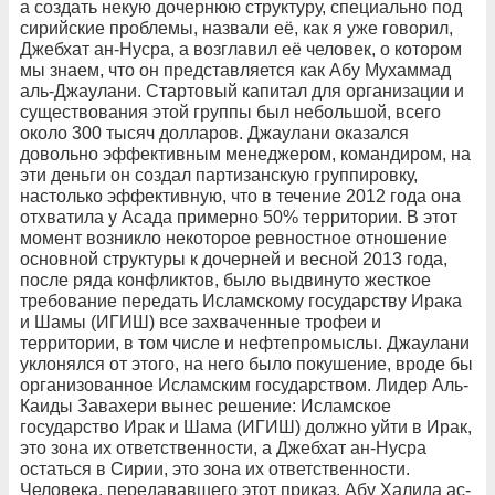
а создать некую дочернюю структуру, специально под
сирийские проблемы, назвали её, как я уже говорил,
Джебхат ан-Нусра, а возглавил её человек, о котором
мы знаем, что он представляется как Абу Мухаммад
аль-Джаулани. Стартовый капитал для организации и
существования этой группы был небольшой, всего
около 300 тысяч долларов. Джаулани оказался
довольно эффективным менеджером, командиром, на
эти деньги он создал партизанскую группировку,
настолько эффективную, что в течение 2012 года она
отхватила у Асада примерно 50% территории. В этот
момент возникло некоторое ревностное отношение
основной структуры к дочерней и весной 2013 года,
после ряда конфликтов, было выдвинуто жесткое
требование передать Исламскому государству Ирака
и Шамы (ИГИШ) все захваченные трофеи и
территории, в том числе и нефтепромыслы. Джаулани
уклонялся от этого, на него было покушение, вроде бы
организованное Исламским государством. Лидер Аль-
Каиды Завахери вынес решение: Исламское
государство Ирак и Шама (ИГИШ) должно уйти в Ирак,
это зона их ответственности, а Джебхат ан-Нусра
остаться в Сирии, это зона их ответственности.
Человека, передававшего этот приказ, Абу Халида ас-