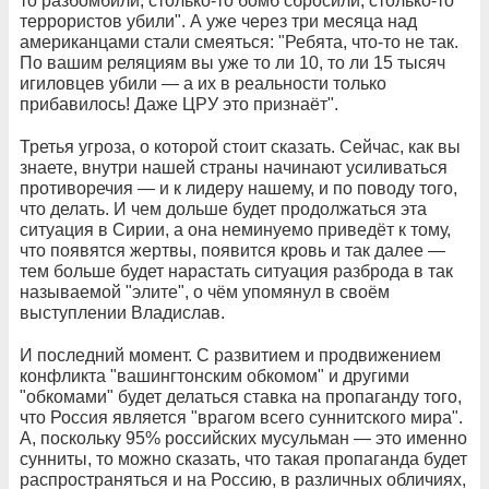
то разбомбили, столько-то бомб сбросили, столько-то
террористов убили". А уже через три месяца над
американцами стали смеяться: "Ребята, что-то не так.
По вашим реляциям вы уже то ли 10, то ли 15 тысяч
игиловцев убили — а их в реальности только
прибавилось! Даже ЦРУ это признаёт".
Третья угроза, о которой стоит сказать. Сейчас, как вы
знаете, внутри нашей страны начинают усиливаться
противоречия — и к лидеру нашему, и по поводу того,
что делать. И чем дольше будет продолжаться эта
ситуация в Сирии, а она неминуемо приведёт к тому,
что появятся жертвы, появится кровь и так далее —
тем больше будет нарастать ситуация разброда в так
называемой "элите", о чём упомянул в своём
выступлении Владислав.
И последний момент. С развитием и продвижением
конфликта "вашингтонским обкомом" и другими
"обкомами" будет делаться ставка на пропаганду того,
что Россия является "врагом всего суннитского мира".
А, поскольку 95% российских мусульман — это именно
сунниты, то можно сказать, что такая пропаганда будет
распространяться и на Россию, в различных обличиях,