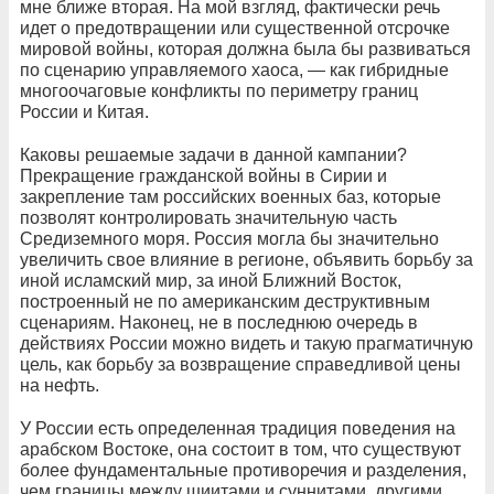
мне ближе вторая. На мой взгляд, фактически речь
идет о предотвращении или существенной отсрочке
мировой войны, которая должна была бы развиваться
по сценарию управляемого хаоса, — как гибридные
многоочаговые конфликты по периметру границ
России и Китая.
Каковы решаемые задачи в данной кампании?
Прекращение гражданской войны в Сирии и
закрепление там российских военных баз, которые
позволят контролировать значительную часть
Средиземного моря. Россия могла бы значительно
увеличить свое влияние в регионе, объявить борьбу за
иной исламский мир, за иной Ближний Восток,
построенный не по американским деструктивным
сценариям. Наконец, не в последнюю очередь в
действиях России можно видеть и такую прагматичную
цель, как борьбу за возвращение справедливой цены
на нефть.
У России есть определенная традиция поведения на
арабском Востоке, она состоит в том, что существуют
более фундаментальные противоречия и разделения,
чем границы между шиитами и суннитами, другими