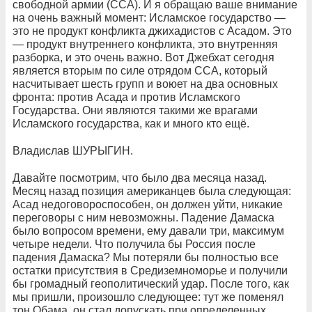
свободной армии (ССА). И я обращаю ваше внимание
на очень важный момент: Исламское государство —
это не продукт конфликта джихадистов с Асадом. Это
— продукт внутреннего конфликта, это внутренняя
разборка, и это очень важно. Вот Джебхат сегодня
является вторым по силе отрядом ССА, который
насчитывает шесть групп и воюет на два основных
фронта: против Асада и против Исламского
Государства. Они являются такими же врагами
Исламского государства, как и много кто ещё.
Владислав ШУРЫГИН.
Давайте посмотрим, что было два месяца назад.
Месяц назад позиция американцев была следующая:
Асад недоговороспособен, он должен уйти, никакие
переговоры с ним невозможны. Падение Дамаска
было вопросом времени, ему давали три, максимум
четыре недели. Что получила бы Россия после
падения Дамаска? Мы потеряли бы полностью все
остатки присутствия в Средиземноморье и получили
бы громадный геополитический удар. После того, как
мы пришли, произошло следующее: тут же поменял
тон Обама, он стал допускать при определенных