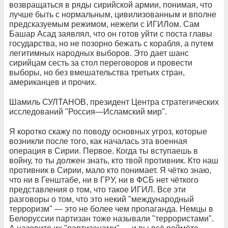
возвращаться в ряды сирийской армии, понимая, что
лучше быть с нормальным, цивилизованным и вполне
предсказуемым режимом, нежели с ИГИЛом. Сам
Башар Асад заявлял, что он готов уйти с поста главы
государства, но не позорно бежать с корабля, а путем
легитимных народных выборов. Это дает шанс
сирийцам сесть за стол переговоров и провести
выборы, но без вмешательства третьих стран,
американцев и прочих.
Шамиль СУЛТАНОВ, президент Центра стратегических
исследований "Россия—Исламский мир".
Я коротко скажу по поводу основных угроз, которые
возникли после того, как началась эта военная
операция в Сирии. Первое. Когда ты вступаешь в
войну, то ты должен знать, кто твой противник. Кто наш
противник в Сирии, мало кто понимает. Я чётко знаю,
что ни в Генштабе, ни в ГРУ, ни в ФСБ нет чёткого
представления о том, что такое ИГИЛ. Все эти
разговоры о том, что это некий "международный
терроризм" — это не более чем пропаганда. Немцы в
Белоруссии партизан тоже называли "террористами".