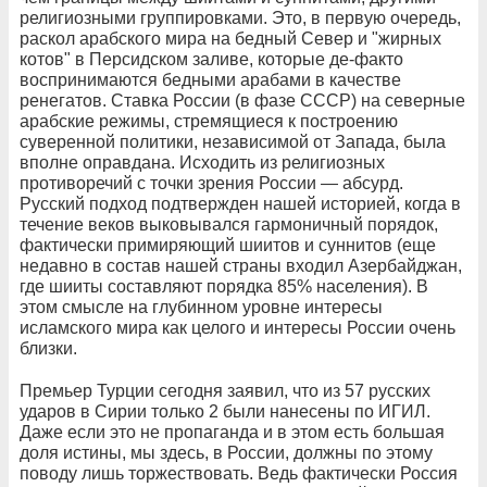
религиозными группировками. Это, в первую очередь,
раскол арабского мира на бедный Север и "жирных
котов" в Персидском заливе, которые де-факто
воспринимаются бедными арабами в качестве
ренегатов. Ставка России (в фазе СССР) на северные
арабские режимы, стремящиеся к построению
суверенной политики, независимой от Запада, была
вполне оправдана. Исходить из религиозных
противоречий с точки зрения России — абсурд.
Русский подход подтвержден нашей историей, когда в
течение веков выковывался гармоничный порядок,
фактически примиряющий шиитов и суннитов (еще
недавно в состав нашей страны входил Азербайджан,
где шииты составляют порядка 85% населения). В
этом смысле на глубинном уровне интересы
исламского мира как целого и интересы России очень
близки.
Премьер Турции сегодня заявил, что из 57 русских
ударов в Сирии только 2 были нанесены по ИГИЛ.
Даже если это не пропаганда и в этом есть большая
доля истины, мы здесь, в России, должны по этому
поводу лишь торжествовать. Ведь фактически Россия