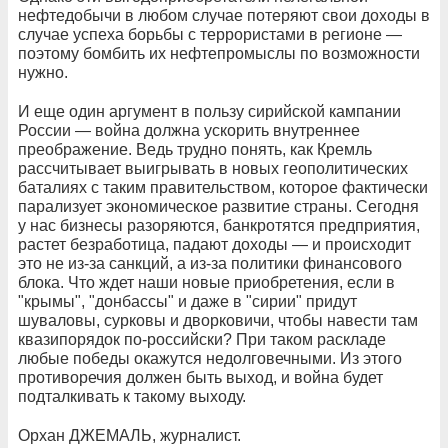
нефтедобычи в любом случае потеряют свои доходы в
случае успеха борьбы с террористами в регионе —
поэтому бомбить их нефтепромыслы по возможности
нужно.
И еще один аргумент в пользу сирийской кампании
России — война должна ускорить внутреннее
преображение. Ведь трудно понять, как Кремль
рассчитывает выигрывать в новых геополитических
баталиях с таким правительством, которое фактически
парализует экономическое развитие страны. Сегодня
у нас бизнесы разоряются, банкротятся предприятия,
растет безработица, падают доходы — и происходит
это не из-за санкций, а из-за политики финансового
блока. Что ждет наши новые приобретения, если в
"крымы", "донбассы" и даже в "сирии" придут
шуваловы, сурковы и дворковичи, чтобы навести там
квазипорядок по-российски? При таком раскладе
любые победы окажутся недолговечными. Из этого
противоречия должен быть выход, и война будет
подталкивать к такому выходу.
Орхан ДЖЕМАЛЬ, журналист.