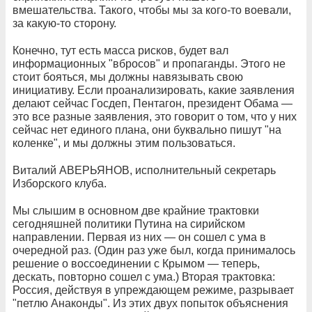
вмешательства. Такого, чтобы мы за кого-то воевали,
за какую-то сторону.
Конечно, тут есть масса рисков, будет вал
информационных "вбросов" и пропаганды. Этого не
стоит бояться, мы должны навязывать свою
инициативу. Если проанализировать, какие заявления
делают сейчас Госдеп, Пентагон, президент Обама —
это все разные заявления, это говорит о том, что у них
сейчас нет единого плана, они буквально пишут "на
коленке", и мы должны этим пользоваться.
Виталий АВЕРЬЯНОВ, исполнительный секретарь
Изборского клуба.
Мы слышим в основном две крайние трактовки
сегодняшней политики Путина на сирийском
направлении. Первая из них — он сошел с ума в
очередной раз. (Один раз уже был, когда принималось
решение о воссоединении с Крымом — теперь,
дескать, повторно сошел с ума.) Вторая трактовка:
Россия, действуя в упреждающем режиме, разрывает
"петлю Анаконды". Из этих двух попыток объяснения