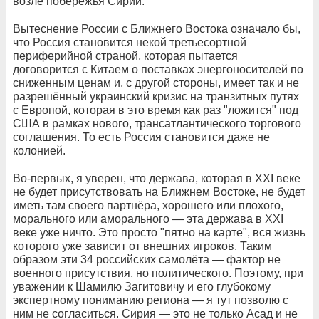
возле побережья Сирии.
Вытеснение России с Ближнего Востока означало бы,
что Россия становится некой третьесортной
периферийной страной, которая пытается
договорится с Китаем о поставках энергоносителей по
сниженным ценам и, с другой стороны, имеет так и не
разрешённый украинский кризис на транзитных путях
с Европой, которая в это время как раз "ложится" под
США в рамках нового, трансатлантического торгового
соглашения. То есть Россия становится даже не
колонией.
Во-первых, я уверен, что держава, которая в ХХI веке
не будет присутствовать на Ближнем Востоке, не будет
иметь там своего партнёра, хорошего или плохого,
морального или аморального — эта держава в XXI
веке уже ничто. Это просто "пятно на карте", вся жизнь
которого уже зависит от внешних игроков. Таким
образом эти 34 российских самолёта — фактор не
военного присутствия, но политического. Поэтому, при
уважении к Шамилю Загитовичу и его глубокому
экспертному пониманию региона — я тут позволю с
ним не согласиться. Сирия — это не только Асад и не