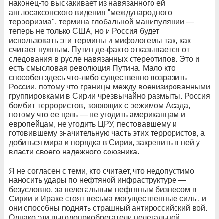
наконец-то выскакивает из навязанного ей
англосаксонского видения "международного
терроризма", термина глобальной манипуляции —
теперь не только США, но и Россия будет
использовать эти термины и мифологемы так, как
считает нужным. Путин де-факто отказывается от
следования в русле навязанных стереотипов. Это и
есть смысловая революция Путина. Мало кто
способен здесь что-либо существенно возразить
России, потому что границы между военизированными
группировками в Сирии чрезвычайно размыты. Россия
бомбит террористов, воюющих с режимом Асада,
потому что ее цель — не угодить американцам и
европейцам, не угодить ЦРУ, пестовавшему и
готовившему значительную часть этих террористов, а
добиться мира и порядка в Сирии, закрепить в ней у
власти своего надежного союзника.
Я не согласен с теми, кто считает, что недопустимо
наносить удары по нефтяной инфраструктуре —
безусловно, за нелегальным нефтяным бизнесом в
Сирии и Ираке стоят весьма могущественные силы, и
они способны поднять страшный антироссийский вой.
Однако эти выгодоприобретатели нелегальной