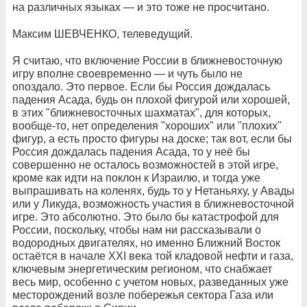
на различных языках — и это тоже не просчитано.
Максим ШЕВЧЕНКО, телеведущий.
Я считаю, что включение России в ближневосточную
игру вполне своевременно — и чуть было не
опоздало. Это первое. Если бы Россия дождалась
падения Асада, будь он плохой фигурой или хорошей,
в этих "ближневосточных шахматах", для которых,
вообще-то, нет определения "хороших" или "плохих"
фигур, а есть просто фигуры на доске; так вот, если бы
Россия дождалась падения Асада, то у неё бы
совершенно не осталось возможностей в этой игре,
кроме как идти на поклон к Израилю, и тогда уже
выпрашивать на коленях, будь то у Нетаньяху, у Авады
или у Ликуда, возможность участия в ближневосточной
игре. Это абсолютно. Это было бы катастрофой для
России, поскольку, чтобы нам ни рассказывали о
водородных двигателях, но именно Ближний Восток
остаётся в начале XXI века той кладовой нефти и газа,
ключевым энергетическим регионом, что снабжает
весь мир, особенно с учетом новых, разведанных уже
месторождений возле побережья сектора Газа или