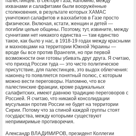
палестинцев. В секторе Газа, напомню, между
ихванами и салафитами были вооружённые
столкновения, в результате которых ХАМАС
уничтожил салафитов и ваххабитов в Газе просто
физически. Включая, кстати, женщин и детей —
погибли целые общины. Поэтому, тут, извините, между
суннитами нет никакого единства — там единство
такое, как было у нас, в 1918-19 годах между красными
и махновцами на территории Южной Украины —
вроде бы все против Врангеля, но при первой
возможности они готовы убивать друг друга. Я считаю,
что приход России туда — это чисто политическое
присутствие, для палестинцев, это выдох облегчения:
наконец-то появляется понятный полюс, с которым
можно вести переговоры. Напомню, что все
палестинские фракции, кроме радикальных
салафитских, имеют давнюю традицию переговоров с
Россией. Я считаю, что никакой консолидации
мусульман против России не будет на территории
Сирии. Потому что за спиной каждой группы стоят
государства, между которыми существуют
непримиримые противоречия.
Александр ВЛАДИМИРОВ, президент Коллегии