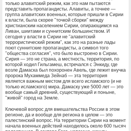
только алавитский режим, как это нам пытаются
представить пропагандисты. Алавиты, а точнее —
группа алавитских военных, которые пришли в Сирии
к власти, была скорее "точкой сборки" между
христианским населением Сирии, опирающимся на
Ливан, шиитами и суннитским большинством. И
сегодня у власти в Сирии не "алавитский
террористический режим", как это на разные лады
поют суннитские пропагандисты, а символ того
"общества согласия", что было выстроено в Сирии.
Сирия — это не страна, а местность, территория, по
которой ходил Гильгамеш, встречался с Энкиду, где
возле Дамаска был похоронен Авель, где лежит внучка
пророка Мухаммеда Зейнаб — эта территория
является важным местом для всего исламского (и не
только исламского) мира. Дамаску уже 5000 лет — это
вообще самый древний, существующий и поныне,
"живой" город на Земле.
Ключевой вопрос для вмешательства России в этом
регионе, да и вообще для региона в целом — это
палестинский вопрос. На территории Сирии на момент
начала военных действий находилось около 600 тысяч