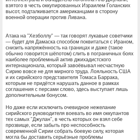
взятого в честь оккупированных Израилем Голанских
высот, подталкивается американцами в сторону
военной операции против Ливана.
Атака на "Хезболлу" — так говорят лукавые советчики
— будет для Дамаска способом поквитаться с Ираном,
снизить напряжённость на границах и даже (такое
обычно говорится шёпотом) слить в пограничных боях
наиболее проблемный актив джихадистского
интернационала, который завоёвывал несчастную
Сирию вовсе не для мирного труда. Лояльность США
и их сирийского представителя Томаса Баррака,
которым не придётся нарушать данное в рамках
соглашения с персами слово, здесь выступает лишь
дополнительным бонусом.
Но даже если исключить очевидное нежелание
сирийского руководителя воевать во имя оккупантов
тех самых "Джулан", в честь которых он взял себе
прозвище, если забыть про неспособность
современной Сирии собрать боевую силу, которая
могла бы доставить серьёзные проблемы