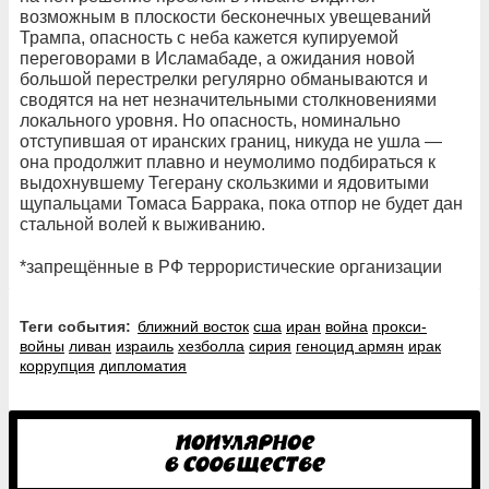
возможным в плоскости бесконечных увещеваний
Трампа, опасность с неба кажется купируемой
переговорами в Исламабаде, а ожидания новой
большой перестрелки регулярно обманываются и
сводятся на нет незначительными столкновениями
локального уровня. Но опасность, номинально
отступившая от иранских границ, никуда не ушла —
она продолжит плавно и неумолимо подбираться к
выдохнувшему Тегерану скользкими и ядовитыми
щупальцами Томаса Баррака, пока отпор не будет дан
стальной волей к выживанию.
*запрещённые в РФ террористические организации
Теги события:
ближний восток
сша
иран
война
прокси-
войны
ливан
израиль
хезболла
сирия
геноцид армян
ирак
коррупция
дипломатия