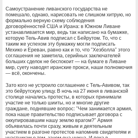
Самоустранение ливанского государства не
помешало, однако, нарисовать не слишком хитрую, но
формально верную схему соблюдения
договорённостей США и Ирана: в Южном Ливане
устанавливается мир, ведь так написано на бумажке,
которую Тель-Авив подписал с Бейрутом. То, что с
таким же успехом эту бумажку могли подписать
Мехико и Ереван, равно как и то, что "Хезболла" этого
соглашения не заметила, серийных заключателей
больших сделок не беспокоит — на бумаге в Ливане
мир, суету наводят иранские прокси, наши полномочия
— всё, окончены.
Зато кого не устроило соглашение с Тель-Авивом, так
это бейрутскую улицу. В ночь на 27 июня в ливанской
столице начались протесты, в которых принимали
участие не только шииты, но и многие другие
граждане, поднявшие вопрос: "Чем занимается армия,
пока наше правительство подписывает договора с
оккупировавшим нашу землю врагом?" Армия
объявилась почти сразу, живым и деятельным
участием в разгоне протестов напомнив свидетелям и
участникам о том, зачем она нужна. И пока в