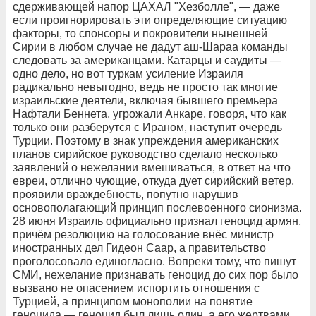
сдерживающей напор ЦАХАЛ "Хезболле", — даже
если проигнорировать эти определяющие ситуацию
факторы, то спонсоры и покровители нынешней
Сирии в любом случае не дадут аш-Шараа команды
следовать за американцами. Катарцы и саудиты —
одно дело, но вот туркам усиление Израиля
радикально невыгодно, ведь не просто так многие
израильские деятели, включая бывшего премьера
Нафтали Беннета, угрожали Анкаре, говоря, что как
только они разберутся с Ираном, наступит очередь
Турции. Поэтому в знак упреждения американских
планов сирийское руководство сделало несколько
заявлений о нежелании вмешиваться, в ответ на что
евреи, отлично чующие, откуда дует сирийский ветер,
проявили враждебность, попутно нарушив
основополагающий принцип послевоенного сионизма.
28 июня Израиль официально признал геноцид армян,
причём резолюцию на голосование внёс министр
иностранных дел Гидеон Саар, а правительство
проголосовало единогласно. Вопреки тому, что пишут
СМИ, нежелание признавать геноцид до сих пор было
вызвано не опасением испортить отношения с
Турцией, а принципом монополии на понятие
геноцида — геноцид был лишь один, а его жертвами