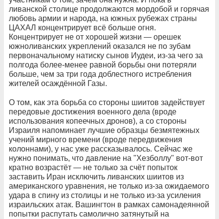
ливанской столице продолжаются мордобой и горячая
любовь армии и народа, на южных рубежах страны
ЦАХАЛ концентрирует всё больше огня.
Концентрирует не от хорошей жизни — орешек
южноливанских укреплений оказался не по зубам
первоначальному натиску сынов Иудеи, из-за чего за
полгода более-менее равной борьбы они потеряли
больше, чем за три года доблестного истребления
жителей осаждённой Газы.
О том, как эта борьба со стороны шиитов задействует
передовые достижения военного дела (вроде
использования копеечных дронов), а со стороны
Израиля напоминает лучшие образцы безмятежных
учений мирного времени (вроде передвижения
колоннами), у нас уже рассказывалось. Сейчас же
нужно понимать, что давление на "Хезболлу" вот-вот
кратно возрастёт — не только за счёт попыток
заставить Иран исключить ливанских шиитов из
американского уравнения, не только из-за ожидаемого
удара в спину из столицы и не только из-за усиления
израильских атак. Вашингтон в рамках самонадеянной
попытки распутать самолично затянутый на