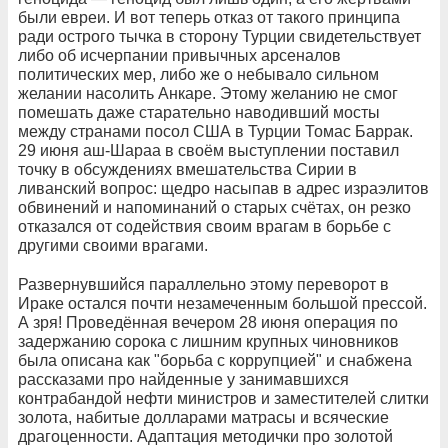
были евреи. И вот теперь отказ от такого принципа
ради острого тычка в сторону Турции свидетельствует
либо об исчерпании привычных арсеналов
политических мер, либо же о небывало сильном
желании насолить Анкаре. Этому желанию не смог
помешать даже старательно наводивший мосты
между странами посол США в Турции Томас Баррак.
29 июня аш-Шараа в своём выступлении поставил
точку в обсуждениях вмешательства Сирии в
ливанский вопрос: щедро насыпав в адрес израэлитов
обвинений и напоминаний о старых счётах, он резко
отказался от содействия своим врагам в борьбе с
другими своими врагами.
Развернувшийся параллельно этому переворот в
Ираке остался почти незамеченным большой прессой.
А зря! Проведённая вечером 28 июня операция по
задержанию сорока с лишним крупных чиновников
была описана как "борьба с коррупцией" и снабжена
рассказами про найденные у занимавшихся
контрабандой нефти министров и заместителей слитки
золота, набитые долларами матрасы и всяческие
драгоценности. Адаптация методички про золотой