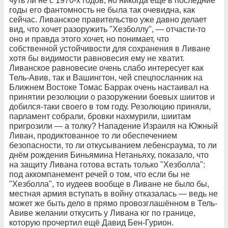
чуть ли не с 1970-х годов, но никогда ещё в последние
годы его фантомность не была так очевидна, как
сейчас. Ливанское правительство уже давно делает
вид, что хочет разоружить "Хезболлу", — отчасти-то
оно и правда этого хочет, но понимает, что
собственной устойчивости для сохранения в Ливане
хотя бы видимости равновесия ему не хватит.
Ливанское равновесие очень слабо интересует как
Тель-Авив, так и Вашингтон, чей спецпосланник на
Ближнем Востоке Томас Баррак очень настаивал на
принятии резолюции о разоружении боевых шиитов и
добился-таки своего в том году. Резолюцию приняли,
парламент собрали, бровки нахмурили, шиитам
пригрозили — а толку? Нападение Израиля на Южный
Ливан, продиктованное то ли обеспечением
безопасности, то ли откусыванием лебенсраума, то ли
днём рождения Биньямина Нетаньяху, показало, что
на защиту Ливана готова встать только "Хезболла":
под аккомпанемент речей о том, что если бы не
"Хезболла", то иудеев вообще в Ливане не было бы,
местная армия вступать в войну отказалась — ведь не
может же быть дело в прямо провозглашённом в Тель-
Авиве желании откусить у Ливана юг по границе,
которую прочертил ещё Давид Бен-Гурион.