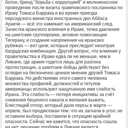
батон, бренд "борьба с коррупцией" и молниеносное
проведение после визита трамповского посланника по
Ираку Томаса Баррака и во время приезда
персидского министра иностранных дел Аббаса
Аракчи — всё это намекает на американский след.
Зачистка иранского влияния в Ираке, точка давления
на шиитские группировки, активно помогающие
Тегерану, и создание напряжения на иранских
рубежах — вот цели, которые преследует нехитрая
багдадская комбинация. Другой вопрос, что влияния у
правительства в Ираке едва ли не меньше, чем в
Ливане, где армия годится лишь для разгона
протестующих, а шиитские бойцы действуют без
оглядки на бесконечно ценное мнение друзей Томаса
Баррака. Но действиями этого самого человека
множества профилей, должностей и титулов
американцы используют нащупанную ими слабость
Ирана. Эта слабость — потеря инициативы за счёт
снижения бешеного накала и желания выжить.
Блестящий отпор, который дали персы в марте —
апреле, был продиктован тем, что их загнали в угол, не
оставили выбора, поставили в ситуацию крайней
опасности. Сейчас же кажется, что опасность сошла
на нет: решение проблем в Ливане видится