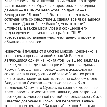
безопасности РФ. Аникеева "вычислили" во второй
раз, выманили из Украины и арестовали, по одним
данным — в Санкт-Петербурге, по другим — в
Белоруссии. "Льюис" всё быстро осознал и начал
сотрудничать со следствием, сдавая все явки, адреса
и пароли. Дальнейшее было "делом техники".
Стоянова, а также Михайлова и офицеров его
подразделения, причастных к работе "Ш‑Б",
арестовали, остальные участники данного проекта
объявлены в розыск.
Известный публицист и блогер Максим Кононенко, в
своё время прославившийся как Mr.Parker и
являющийся одним из "контактов" бывшего замглавы
президентской администрации и "серого кардинала
Кремля", по данному поводу даже высказался на
сайте Lenta.ru следующим образом: "сколько раз я
лично видел монитор компьютера на рабочем столе
Владислава Суркова — столько раз он и был
выключен. О том, что Сурков, по крайней мере — во
время работы заместителем главы администрации
президента, электронной почтой не пользовался, было
известно довольно широко. Вся переписка велась
через его секретаря". "За кадром" в данной версии