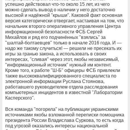
успешно действовал что-то около 15 лет, из чего
можно сделать вывод о наличии у него достаточно
высокой и надёжной "крыши". Каковой факт основная
версия категорически отвергает, настаивая на том, что
начальник второго оперативного управления Центра
информационной безопасности ФСБ Сергей
Михайлов и ряд его подчинённых "взялись" за
"шалтай-болтаевцев" только в начале 2016 года. И —
надо же такому случиться! — решили не пресекать их
игры за гранью закона, а использовать в своих
интересах, "сливая" через этот, якобы независимый,
"информационный источник" нужный им контент.
Кроме того, к работе "Ш‑Б" офицеры ФСБ привлекли
также высококвалифицированного специалиста по
электронной информации Руслана Стоянова,
работавшего руководителем отдела расследования
компьютерных инцидентов в известной "Лаборатории
Касперского".
Вся команда "погорела" на публикации украинскими
источниками якобы взломанной переписки помощника
президента России Владислава Суркова, то есть когда
под угрозой оказались интересы национальной