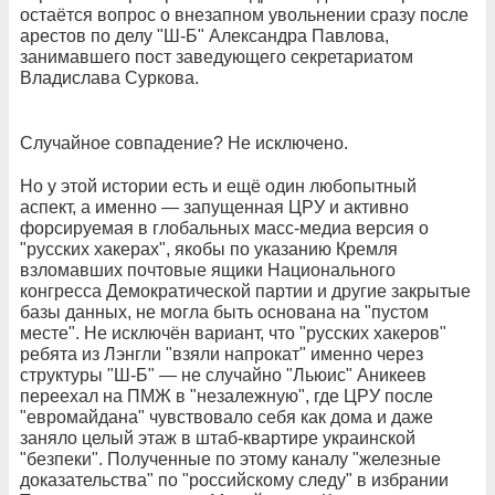
остаётся вопрос о внезапном увольнении сразу после
арестов по делу "Ш-Б" Александра Павлова,
занимавшего пост заведующего секретариатом
Владислава Суркова.
Случайное совпадение? Не исключено.
Но у этой истории есть и ещё один любопытный
аспект, а именно — запущенная ЦРУ и активно
форсируемая в глобальных масс-медиа версия о
"русских хакерах", якобы по указанию Кремля
взломавших почтовые ящики Национального
конгресса Демократической партии и другие закрытые
базы данных, не могла быть основана на "пустом
месте". Не исключён вариант, что "русских хакеров"
ребята из Лэнгли "взяли напрокат" именно через
структуры "Ш-Б" — не случайно "Льюис" Аникеев
переехал на ПМЖ в "незалежную", где ЦРУ после
"евромайдана" чувствовало себя как дома и даже
заняло целый этаж в штаб-квартире украинской
"безпеки". Полученные по этому каналу "железные
доказательства" по "российскому следу" в избрании