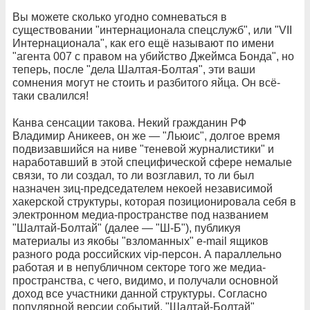
Вы можете сколько угодно сомневаться в
существовании "интернационала спецслужб", или "VII
Интернационала", как его ещё называют по имени
"агента 007 с правом на убийство Джеймса Бонда", но
теперь, после "дела Шалтая-Болтая", эти ваши
сомнения могут не стоить и разбитого яйца. Он всё-
таки свалился!
Канва сенсации такова. Некий гражданин РФ
Владимир Аникеев, он же — "Льюис", долгое время
подвизавшийся на ниве "теневой журналистики" и
наработавший в этой специфической сфере немалые
связи, то ли создал, то ли возглавил, то ли был
назначен зиц-председателем некоей независимой
хакерской структуры, которая позиционировала себя в
электронном медиа-пространстве под названием
"Шалтай-Болтай" (далее — "Ш‑Б"), публикуя
материалы из якобы "взломанных" e-mail ящиков
разного рода российских vip-персон. А параллельно
работая и в непубличном секторе того же медиа-
пространства, с чего, видимо, и получали основной
доход все участники данной структуры. Согласно
популярной версии событий, "Шалтай-Болтай"