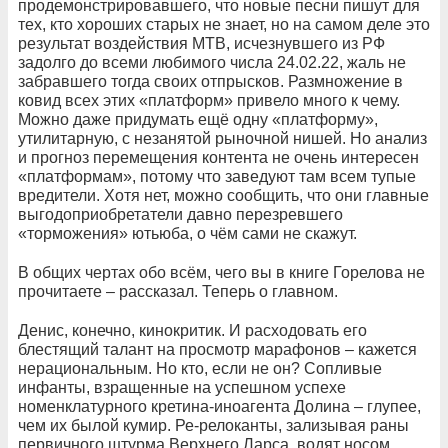
продемонстрировавшего, что новые песни пишут для
тех, кто хороших старых не знает, но на самом деле это
результат воздействия МТВ, исчезнувшего из РФ
задолго до всеми любимого числа 24.02.22, жаль не
забравшего тогда своих отпрысков. Размножение в
ковид всех этих «платформ» привело много к чему.
Можно даже придумать ещё одну «платформу»,
утилитарную, с незанятой рыночной нишей. Но анализ
и прогноз перемещения контента не очень интересен
«платформам», потому что заведуют там всем тупые
вредители. Хотя нет, можно сообщить, что они главные
выгодоприобретатели давно перезревшего
«торможения» ютьюба, о чём сами не скажут.
В общих чертах обо всём, чего вы в книге Горелова не
прочитаете – рассказал. Теперь о главном.
Денис, конечно, кинокритик. И расходовать его
блестящий талант на просмотр марафонов – кажется
нерациональным. Но кто, если не он? Сопливые
инфанты, взращенные на успешном успехе
номенклатурного кретина-иноагента Долина – глупее,
чем их былой кумир. Ре-релоканты, зализывая раны
первичного штурма Верхнего Ларса, водят носом,