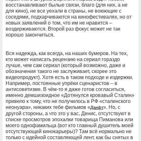
восстанавливают былые связи, благо (для них, а не
для кино), не все уехали в страны, не воюющие с
соседями, подхарчиваются на кинофестивалях, но от
новых заявлений о том, что им не нравится –
воздерживаются. Второй раз фокус может не так
хорошо закончиться.
Вся надежда, как всегда, на наших бумеров. На тех,
кто может написать рецензию на сериал гораздо
лучше, чем сам сериал (который возможно, даже и
обозначения такого не заслуживает, скорее это
видеопродукт). Хотя есть в таком подходе и издержки.
Например, постоянные упрёки сценаристов – в
антисоветизме. В чём-то я даже готов согласиться,
именно демшизоидное «Дотянулся кровавый Сталин»
привело к тому, что не получилось в РФ «сталинского
неонуара», никаких тебе фильмов «
». Но, с
Дзифт
другой стороны, а что это у вас, Денис, отсутствуют в
списке просмотров эпохалки товарища Пиманова или
моего однофамильца (вот кто главный душитель моей
отсутствующей кинокарьеры)? Там всё нормально не
только с идейной составляющей лент, как бы снятых в