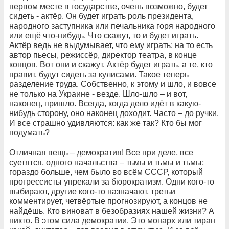
первом месте в государстве, очень возможно, будет
сидеть - актёр. Он будет играть роль президента,
народного заступника или печальника горя народного
или ещё что-нибудь. Что скажут, то и будет играть.
Актёр ведь не выдумывает, что ему играть: на то есть
автор пьесы, режиссёр, директор театра, в конце
концов. Вот они и скажут. Актёр будет играть, а те, кто
правит, будут сидеть за кулисами. Такое теперь
разделение труда. Собственно, к этому и шло, и вовсе
не только на Украине - везде. Шло-шло – и вот,
наконец, пришло. Всегда, когда дело идёт в какую-
нибудь сторону, оно наконец доходит. Часто – до ручки.
И все страшно удивляются: как же так? Кто бы мог
подумать?
Отличная вещь – демократия! Все при деле, все
суетятся, одного начальства – тьмы и тьмы и тьмы;
гораздо больше, чем было во всём СССР, который
прогрессисты упрекали за бюрократизм. Одни кого-то
выбирают, другие кого-то назначают, третьи
комментирует, четвёртые прогнозируют, а концов не
найдёшь. Кто виноват в безобразиях нашей жизни? А
никто. В этом сила демократии. Это монарх или тиран