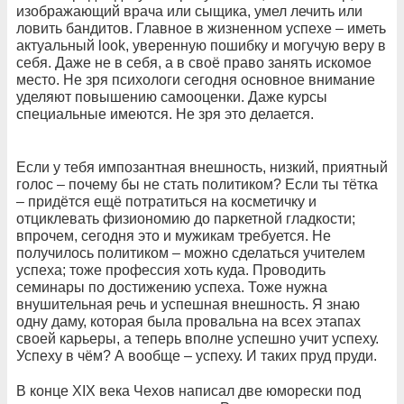
изображающий врача или сыщика, умел лечить или
ловить бандитов. Главное в жизненном успехе – иметь
актуальный look, уверенную пошибку и могучую веру в
себя. Даже не в себя, а в своё право занять искомое
место. Не зря психологи сегодня основное внимание
уделяют повышению самооценки. Даже курсы
специальные имеются. Не зря это делается.
Если у тебя импозантная внешность, низкий, приятный
голос – почему бы не стать политиком? Если ты тётка
– придётся ещё потратиться на косметичку и
отциклевать физиономию до паркетной гладкости;
впрочем, сегодня это и мужикам требуется. Не
получилось политиком – можно сделаться учителем
успеха; тоже профессия хоть куда. Проводить
семинары по достижению успеха. Тоже нужна
внушительная речь и успешная внешность. Я знаю
одну даму, которая была провальна на всех этапах
своей карьеры, а теперь вполне успешно учит успеху.
Успеху в чём? А вообще – успеху. И таких пруд пруди.
В конце XIX века Чехов написал две юморески под