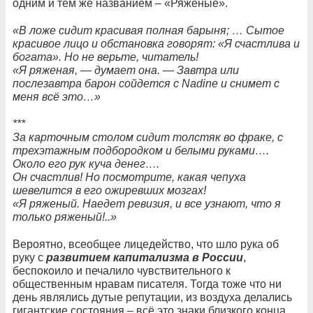
одним и тем же названием – «Ряженые».
«В ложе сидит красивая полная барыня; … Сытое
красивое лицо и обстановка говорят: «Я счастлива и
богата». Но не верьте, читатель!
«Я ряженая, — думает она. — Завтра или
послезавтра барон сойдется с Nadine и снимет с
меня всё это…»
***
За карточным столом сидит толстяк во фраке, с
трехэтажным подбородком и белыми руками….
Около его рук куча денег….
Он счастлив! Но посмотрите, какая чепуха
шевелится в его ожиревших мозгах!
«Я ряженый. Наедет ревизия, и все узнают, что я
только ряженый!..»
Вероятно, всеобщее лицедейство, что шло рука об
руку с
развитием капитализма в России
,
беспокоило и печалило чувствительного к
общественным нравам писателя. Тогда тоже что ни
день являлись дутые репутации, из воздуха делались
гигантские состояния – всё это знаки близкого конца