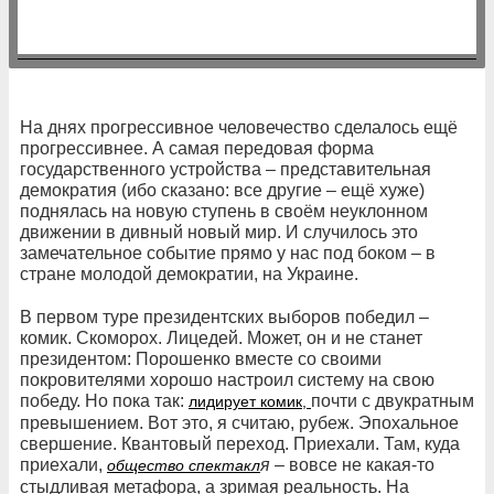
На днях прогрессивное человечество сделалось ещё
прогрессивнее. А самая передовая форма
государственного устройства – представительная
демократия (ибо сказано: все другие – ещё хуже)
поднялась на новую ступень в своём неуклонном
движении в дивный новый мир. И случилось это
замечательное событие прямо у нас под боком – в
стране молодой демократии, на Украине.
В первом туре президентских выборов победил –
комик. Скоморох. Лицедей. Может, он и не станет
президентом: Порошенко вместе со своими
покровителями хорошо настроил систему на свою
победу. Но пока так:
почти с двукратным
лидирует комик,
превышением. Вот это, я считаю, рубеж. Эпохальное
свершение. Квантовый переход. Приехали. Там, куда
приехали,
я
– вовсе не какая-то
общество спектакл
стыдливая метафора, а зримая реальность. На