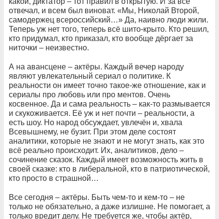
какой, диктатор – тот правил в открытую. И за всё
отвечал, и всем был виноват. «Мы, Николай Второй,
самодержец всероссийский…» Да, наивно люди жили.
Теперь уж нет того, теперь всё шито-крыто. Кто решил,
кто придумал, кто приказал, кто вообще дёргает за
ниточки – неизвестно.
А на авансцене – актёры. Каждый вечер народу
являют увлекательный сериал о политике. К
реальности он имеет точно такое-же отношение, как и
сериалы про любовь или про ментов. Очень
косвенное. Да и сама реальность – как-то размывается
и скукоживается. Её уж и нет почти – реальности, а
есть шоу. Но народ обсуждает, увлечён и, хвала
Всевышнему, не бузит. При этом деле состоят
аналитики, которые не знают и не могут знать, как это
всё реально происходит. Их, аналитиков, дело –
сочинение сказок. Каждый имеет возможность жить в
своей сказке: кто в либеральной, кто в патриотической,
кто просто в страшной…
Все сегодня – актёры. Быть чем-то и кем-то – не
только не обязательно, а даже излишне. Не помогает, а
только вредит делу. Не требуется же, чтобы актёр,