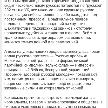
И вот мы дожили до такого времени, когда в лагерях
сидит несколько тысяч русских патриотов по "русской"
282 статье УК, все мало-мальски крупные русские
организации либо запрещены, либо находятся под
постоянным "прессом", а радикальное правое
подполье перешло от нападений на якутских
шахматистов и таджикских дворников к отстрелу
продажных судейских и садистов в форме. Всё это
крайне невесело, и, при здравом размышлении,
кончится только войной или революцией.
А пока на улицы наших городов выплеснулась новая
волна русского протеста — Русские пробежки.
Максимально нейтральные по форме, никакой
партийной символики, только флаги — имперский,
официальный бейсик, белорусский, украинский.
Пробежки здоровой русской молодёжи показывают,
что, несмотря ни на что, нация не хочет вымирать,
нация сопротивляется, нация ещё не растеряла
жизненные силы и не оторвалась от корней.
Как можно противиться стремлению людей жить в
нормальном, трезвом и законопослушном обществе, в
чистых и ухоженных городах, в дружных семьях на