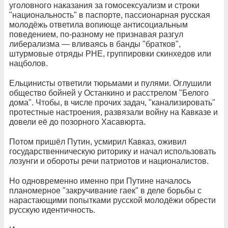
уголовного наказания за гомосексуализм и строки
"национальность" в паспорте, пассионарная русская
молодёжь ответила вопиюще антисоциальным
поведением, по-разному не признавая разгул
либерализма — вливаясь в банды "братков",
штурмовые отряды РНЕ, группировки скинхедов или
нацболов.
Ельцинисты ответили тюрьмами и пулями. Оглушили
общество бойней у Останкино и расстрелом "Белого
дома". Чтобы, в числе прочих задач, "канализировать"
протестные настроения, развязали войну на Кавказе и
довели её до позорного Хасавюрта.
Потом пришёл Путин, усмирил Кавказ, оживил
государственническую риторику и начал использовать
лозунги и обороты речи патриотов и националистов.
Но одновременно именно при Путине началось
планомерное "закручивание гаек" в деле борьбы с
нарастающими попытками русской молодёжи обрести
русскую идентичность.