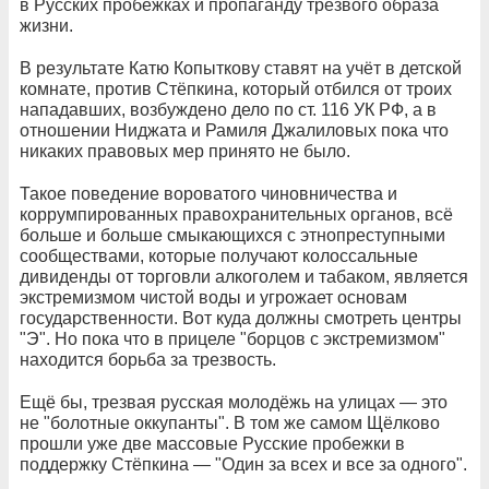
в Русских пробежках и пропаганду трезвого образа
жизни.
В результате Катю Копыткову ставят на учёт в детской
комнате, против Стёпкина, который отбился от троих
нападавших, возбуждено дело по ст. 116 УК РФ, а в
отношении Ниджата и Рамиля Джалиловых пока что
никаких правовых мер принято не было.
Такое поведение вороватого чиновничества и
коррумпированных правохранительных органов, всё
больше и больше смыкающихся с этнопреступными
сообществами, которые получают колоссальные
дивиденды от торговли алкоголем и табаком, является
экстремизмом чистой воды и угрожает основам
государственности. Вот куда должны смотреть центры
"Э". Но пока что в прицеле "борцов с экстремизмом"
находится борьба за трезвость.
Ещё бы, трезвая русская молодёжь на улицах — это
не "болотные оккупанты". В том же самом Щёлково
прошли уже две массовые Русские пробежки в
поддержку Стёпкина — "Один за всех и все за одного".