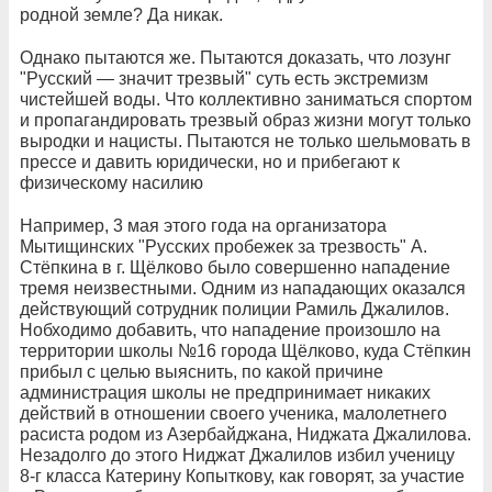
родной земле? Да никак.
Однако пытаются же. Пытаются доказать, что лозунг
"Русский — значит трезвый" суть есть экстремизм
чистейшей воды. Что коллективно заниматься спортом
и пропагандировать трезвый образ жизни могут только
выродки и нацисты. Пытаются не только шельмовать в
прессе и давить юридически, но и прибегают к
физическому насилию
Например, 3 мая этого года на организатора
Мытищинских "Русских пробежек за трезвость" А.
Стёпкина в г. Щёлково было совершенно нападение
тремя неизвестными. Одним из нападающих оказался
действующий сотрудник полиции Рамиль Джалилов.
Нобходимо добавить, что нападение произошло на
территории школы №16 города Щёлково, куда Стёпкин
прибыл с целью выяснить, по какой причине
администрация школы не предпринимает никаких
действий в отношении своего ученика, малолетнего
расиста родом из Азербайджана, Ниджата Джалилова.
Незадолго до этого Ниджат Джалилов избил ученицу
8-г класса Катерину Копыткову, как говорят, за участие