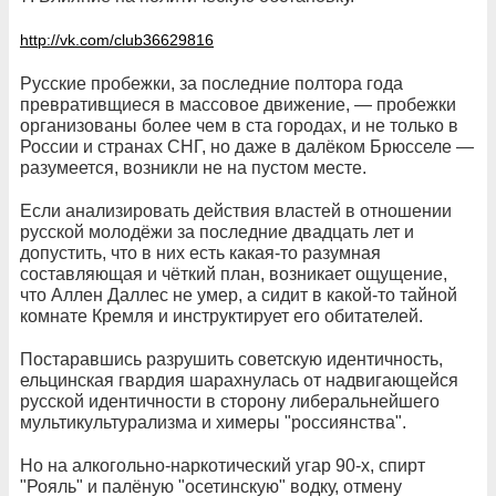
http://vk.com/club36629816
Русские пробежки, за последние полтора года
превративщиеся в массовое движение, — пробежки
организованы более чем в ста городах, и не только в
России и странах СНГ, но даже в далёком Брюсселе —
разумеется, возникли не на пустом месте.
Если анализировать действия властей в отношении
русской молодёжи за последние двадцать лет и
допустить, что в них есть какая-то разумная
составляющая и чёткий план, возникает ощущение,
что Аллен Даллес не умер, а сидит в какой-то тайной
комнате Кремля и инструктирует его обитателей.
Постаравшись разрушить советскую идентичность,
ельцинская гвардия шарахнулась от надвигающейся
русской идентичности в сторону либеральнейшего
мультикультурализма и химеры "россиянства".
Но на алкогольно-наркотический угар 90-х, спирт
"Рояль" и палёную "осетинскую" водку, отмену