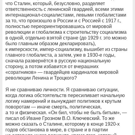
что Сталин, который, безусловно, разделяет
ответственность с ленинской гвардией, всеми этими
интернационал-социалистами, левыми глобалистами
за то, что произошло в России и с Россией с 1917 г.,
полностью переориентировавшись от мировой
революции и глобализма к строительству социализма
в одной, отдельно взятой стране (до 1929 г. это можно
было главным образом декларировать),
к имперскости, импер-социализму, вышибет из страны
главного глобалиста, а затем, уже в 1930-е годы,
сначала развернётся в русскую национальную
сторону, а потом избавится от вчерашних
«соратников» — гвардейцев кардиналов мировой
революции Ленина и Троцкого?
Я не сравниваю личности. Я сравниваю ситуации,
когда логика обстоятельств пересиливает начальную
логику намерений и вынуждает политиков к крутым
поворотам — иначе смерть, политическая,
а то и физическая. «Он бил, чтобы не быть битым», —
писал об Иване Грозном В.О. Ключевский. То же
можно сказать о Сталине, которому в конце 1920-х
годов обстановка в мире, в стране и в партии