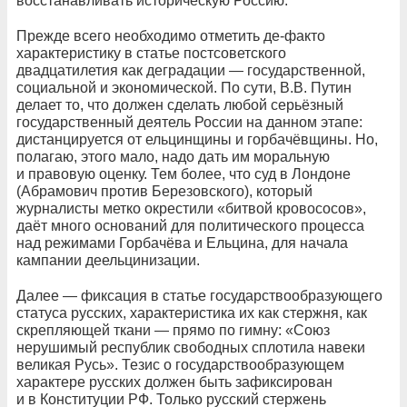
восстанавливать историческую Россию.
Прежде всего необходимо отметить де-факто
характеристику в статье постсоветского
двадцатилетия как деградации — государственной,
социальной и экономической. По сути, В.В. Путин
делает то, что должен сделать любой серьёзный
государственный деятель России на данном этапе:
дистанцируется от ельцинщины и горбачёвщины. Но,
полагаю, этого мало, надо дать им моральную
и правовую оценку. Тем более, что суд в Лондоне
(Абрaмович против Березовского), который
журналисты метко окрестили «битвой кровососов»,
даёт много оснований для политического процесса
над режимами Горбачёва и Ельцина, для начала
кампании деельцинизации.
Далее — фиксация в статье государствообразующего
статуса русских, характеристика их как стержня, как
скрепляющей ткани — прямо по гимну: «Союз
нерушимый республик свободных сплотила навеки
великая Русь». Тезис о государствообразующем
характере русских должен быть зафиксирован
и в Конституции РФ. Только русский стержень