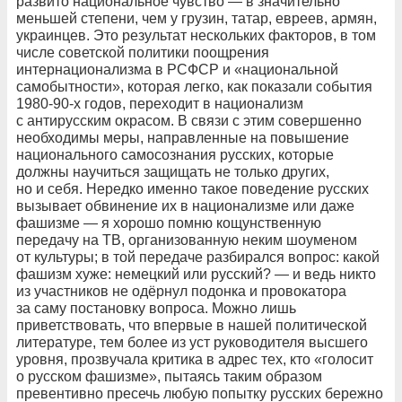
развито национальное чувство — в значительно
меньшей степени, чем у грузин, татар, евреев, армян,
украинцев. Это результат нескольких факторов, в том
числе советской политики поощрения
интернационализма в РСФСР и «национальной
самобытности», которая легко, как показали события
1980-90-х годов, переходит в национализм
с антирусским окрасом. В связи с этим совершенно
необходимы меры, направленные на повышение
национального самосознания русских, которые
должны научиться защищать не только других,
но и себя. Нередко именно такое поведение русских
вызывает обвинение их в национализме или даже
фашизме — я хорошо помню кощунственную
передачу на ТВ, организованную неким шоуменом
от культуры; в той передаче разбирался вопрос: какой
фашизм хуже: немецкий или русский? — и ведь никто
из участников не одёрнул подонка и провокатора
за саму постановку вопроса. Можно лишь
приветствовать, что впервые в нашей политической
литературе, тем более из уст руководителя высшего
уровня, прозвучала критика в адрес тех, кто «голосит
о русском фашизме», пытаясь таким образом
превентивно пресечь любую попытку русских бережно