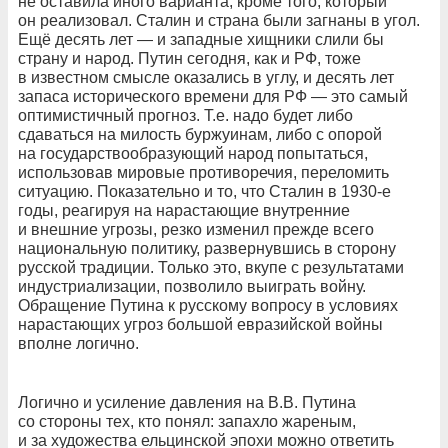
не оставила иного варианта, кроме того, который
он реализовал. Сталин и страна были загнаны в угол.
Ещё десять лет — и западные хищники слили бы
страну и народ. Путин сегодня, как и РФ, тоже
в известном смысле оказались в углу, и десять лет
запаса исторического времени для РФ — это самый
оптимистичный прогноз. Т.е. надо будет либо
сдаваться на милость буржуинам, либо с опорой
на государствообразующий народ попытаться,
использовав мировые противоречия, переломить
ситуацию. Показательно и то, что Сталин в 1930-е
годы, реагируя на нарастающие внутренние
и внешние угрозы, резко изменил прежде всего
национальную политику, развернувшись в сторону
русской традиции. Только это, вкупе с результатами
индустриализации, позволило выиграть войну.
Обращение Путина к русскому вопросу в условиях
нарастающих угроз большой евразийской войны
вполне логично.
Логично и усиление давления на В.В. Путина
со стороны тех, кто понял: запахло жареным,
и за художества ельцинской эпохи можно ответить