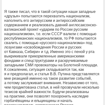
Я также писал, что в такой ситуации наши западные
«друзья» попытаются перехватить национализм,
наполнить его антирусским и антироссийским
содержанием и реализовать давний англосаксонско-
ватиканский проект «ударим по России русским
национализмом», т.е. если СССР валили с помощью
республиканских национализмов, то РФ попытаются
свалить с помощью «русского национализма» под
лозунгами «освобождения России и русских
от Кавказа, Сибири» и т.д. Именно это с пеной у рта
выкрикивали прикормленные американскими
фондами и спецструктурами и раскручиваемые
западными СМИ провокаторы на Болотной площади.
К сожалению, ситуация складывается так, как
я и предполагал, и статья В.В. Путина представляется
мне реакцией именно на такое развитие событий,
а потому заслуживает внимания. Независимо от того,
чем продиктована статья, в ней прозвучали несколько
тезисов крайней важности. Будучи реализованы
на практике, они позволят похоронить наследие
горбачёвщины и ельцинщины и начать