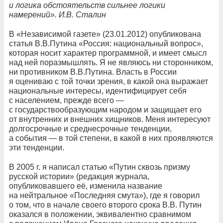
и логика обстоятельств сильнее логики
намерений». И.В. Сталин
В «Независимой газете» (23.01.2012) опубликована
статья В.В.Путина «Россия: национальный вопрос»,
которая носит характер программной, и имеет смысл
над ней поразмышлять. Я не являюсь ни сторонником,
ни противником В.В.Путина. Власть в России
я оцениваю с той точки зрения, в какой она выражает
национальные интересы, идентифицирует себя
с населением, прежде всего —
с государствообразующим народом и защищает его
от внутренних и внешних хищников. Меня интересуют
долгосрочные и среднесрочные тенденции,
а события — в той степени, в какой в них проявляются
эти тенденции.
В 2005 г. я написал статью «Путин сквозь призму
русской истории» (редакция журнала,
опубликовавшего её, изменила название
на нейтральное «Последняя смута»), где я говорил
о том, что в начале своего второго срока В.В. Путин
оказался в положении, эквивалентно сравнимом