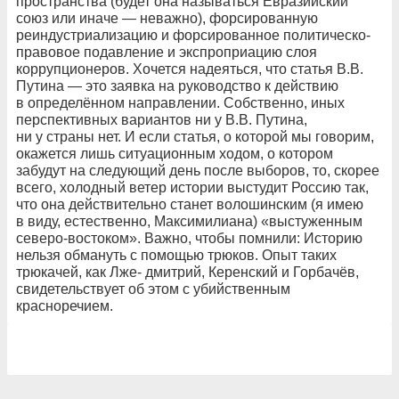
пространства (будет она называться Евразийский
союз или иначе — неважно), форсированную
реиндустриализацию и форсированное политическо-
правовое подавление и экспроприацию слоя
коррупционеров. Хочется надеяться, что статья В.В.
Путина — это заявка на руководство к действию
в определённом направлении. Собственно, иных
перспективных вариантов ни у В.В. Путина,
ни у страны нет. И если статья, о которой мы говорим,
окажется лишь ситуационным ходом, о котором
забудут на следующий день после выборов, то, скорее
всего, холодный ветер истории выстудит Россию так,
что она действительно станет волошинским (я имею
в виду, естественно, Максимилиана) «выстуженным
северо-востоком». Важно, чтобы помнили: Историю
нельзя обмануть с помощью трюков. Опыт таких
трюкачей, как Лже- дмитрий, Керенский и Горбачёв,
свидетельствует об этом с убийственным
красноречием.