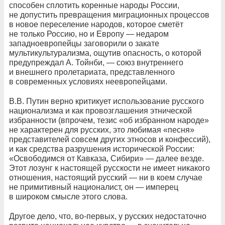
способен сплотить коренные народы России,
не допустить превращения миграционных процессов
в новое переселение народов, которое сметёт
не только Россию, но и Европу — недаром
западноевропейцы заговорили о закате
мультикультурализма, ощутив опасность, о которой
предупреждал А. Тойнби, — союз внутреннего
и внешнего пролетариата, представленного
в современных условиях неевропейцами.
В.В. Путин верно критикует использование русского
национализма и как провозглашения этнической
избранности (впрочем, тезис «об избранном народе»
не характерен для русских, это любимая «песня»
представителей совсем других этносов и конфессий),
и как средства разрушения исторической России:
«Освободимся от Кавказа, Сибири» — далее везде.
Этот лозунг к настоящей русскости не имеет никакого
отношения, настоящий русский — ни в коем случае
не примитивный националист, он — имперец
в широком смысле этого слова.
Другое дело, что, во-первых, у русских недостаточно