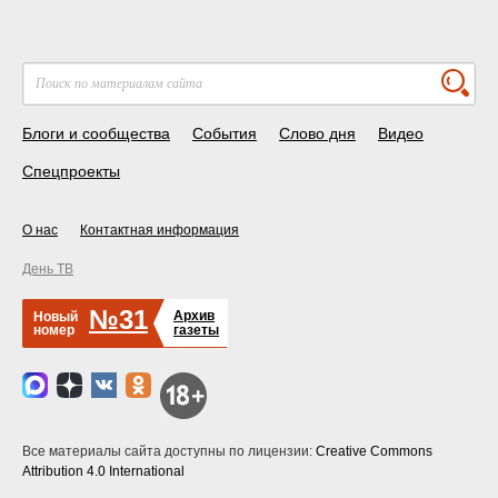
Блоги и сообщества
События
Слово дня
Видео
Спецпроекты
О нас
Контактная информация
День ТВ
№31
Архив
Новый
номер
газеты
Все материалы сайта доступны по лицензии:
Creative Commons
Attribution 4.0 International