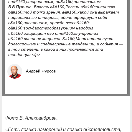
ни&#160;сторонником, ни&#160;противником
В.В.Путина. Власть в&#160;России я&#160;оцениваю
с&#160;той точки зрения, в&#160;какой она выражает
национальные интересы, идентифицирует себя
с&#160;населением, прежде всего&#160;—
с&#160;государствообразующим народом
и&#160;защищает его от&#160;внутренних
и&#160;внешних хищников.&#160;Меня интересуют
долгосрочные и среднесрочные тенденции, а события —
в той степени, в какой в них проявляются эти
тенденции.</p>
Андрей Фурсов
Фото В. Александрова.
«Есть логика намерений и логика обстоятельств,