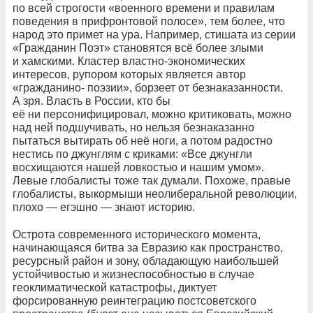
по всей строгости «военного времени и правилам
поведения в прифронтовой полосе», тем более, что
народ это примет на ура. Например, стишата из серии
«Гражданин Поэт» становятся всё более злыми
и хамскими. Кластер властно-экономических
интересов, рупором которых является автор
«гражданино- поэзии», борзеет от безнаказанности.
А зря. Власть в России, кто бы
её ни персонифицировал, можно критиковать, можно
над ней подшучивать, но нельзя безнаказанно
пытаться вытирать об неё ноги, а потом радостно
нестись по джунглям с криками: «Все джунгли
восхищаются нашей ловкостью и нашим умом».
Левые глобалисты тоже так думали. Похоже, правые
глобалисты, выкормыши неолиберальной революции,
плохо — егэшно — знают историю.
Острота современного исторического момента,
начинающаяся битва за Евразию как пространство,
ресурсный район и зону, обладающую наибольшей
устойчивостью и жизнеспособностью в случае
геоклиматической катастрофы, диктует
форсированную реинтеграцию постсоветского