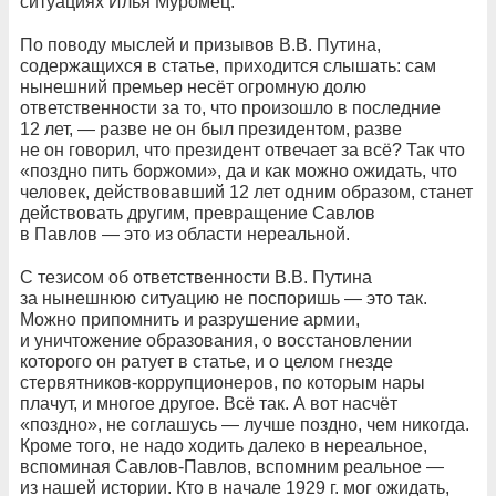
ситуациях Илья Муромец.
По поводу мыслей и призывов В.В. Путина,
содержащихся в статье, приходится слышать: сам
нынешний премьер несёт огромную долю
ответственности за то, что произошло в последние
12 лет, — разве не он был президентом, разве
не он говорил, что президент отвечает за всё? Так что
«поздно пить боржоми», да и как можно ожидать, что
человек, действовавший 12 лет одним образом, станет
действовать другим, превращение Савлов
в Павлов — это из области нереальной.
С тезисом об ответственности В.В. Путина
за нынешнюю ситуацию не поспоришь — это так.
Можно припомнить и разрушение армии,
и уничтожение образования, о восстановлении
которого он ратует в статье, и о целом гнезде
стервятников-коррупционеров, по которым нары
плачут, и многое другое. Всё так. А вот насчёт
«поздно», не соглашусь — лучше поздно, чем никогда.
Кроме того, не надо ходить далеко в нереальное,
вспоминая Савлов-Павлов, вспомним реальное —
из нашей истории. Кто в начале 1929 г. мог ожидать,