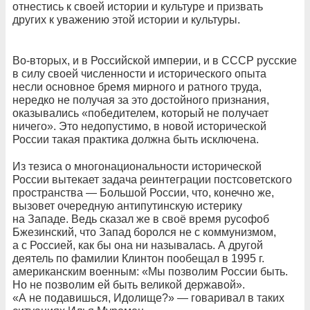
отнестись к своей истории и культуре и призвать
других к уважению этой истории и культуры.
Во-вторых, и в Российской империи, и в СССР русские
в силу своей численности и исторического опыта
несли основное бремя мирного и ратного труда,
нередко не получая за это достойного признания,
оказывались «победителем, который не получает
ничего». Это недопустимо, в новой исторической
России такая практика должна быть исключена.
Из тезиса о многонациональности исторической
России вытекает задача реинтеграции постсоветского
пространства — Большой России, что, конечно же,
вызовет очередную антипутинскую истерику
на Западе. Ведь сказал же в своё время русофоб
Бжезинский, что Запад боролся не с коммунизмом,
а с Россией, как бы она ни называлась. А другой
деятель по фамилии Клинтон пообещал в 1995 г.
американским военным: «Мы позволим России быть.
Но не позволим ей быть великой державой».
«А не подавишься, Идолище?» — говаривал в таких