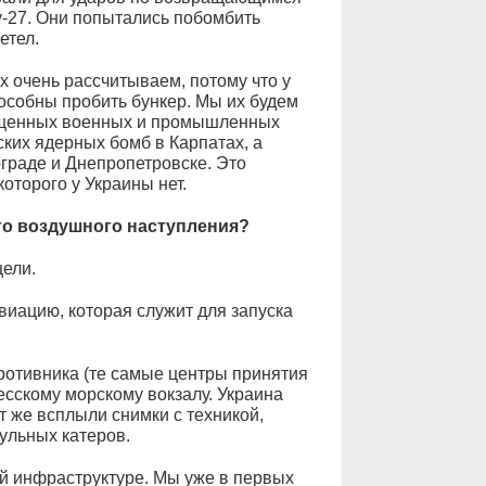
-27. Они попытались побомбить
етел.
 очень рассчитываем, потому что у
пособны пробить бункер. Мы их будем
ищенных военных и промышленных
ских ядерных бомб в Карпатах, а
ограде и Днепропетровске. Это
оторого у Украины нет.
го воздушного наступления?
цели.
иацию, которая служит для запуска
отивника (те самые центры принятия
есскому морскому вокзалу. Украина
ут же всплыли снимки с техникой,
ульных катеров.
й инфраструктуре. Мы уже в первых