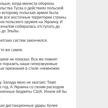
ольше, когда министр обороны
ьства Туска о действиях польской
о которому польская армия была
ив все восточные территории страны.
вок польского оружия на Украину. И
сеналом собиралась отступать до
ь до Эльбы.
ветских систем закончился.
то же самое.
ине не показал. Все же помнят
е поразить наши гиперзвуковые
ые признания в стиле «немножко
 Запада явно не хватает. Темп
в год. А Украина со своим расходом
и военные бюджеты США. Иначе ей бы
.
аши дистанционные удары более