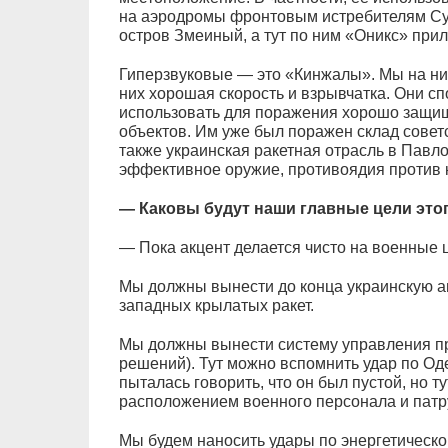
на аэродромы фронтовым истребителям Су
остров Змеиный, а тут по ним «Оникс» прил
Гиперзвуковые — это «Кинжалы». Мы на них
них хорошая скорость и взрывчатка. Они с
использовать для поражения хорошо защ
объектов. Им уже был поражен склад совет
также украинская ракетная отрасль в Павл
эффективное оружие, противоядия против к
— Каковы будут наши главные цели это
— Пока акцент делается чисто на военные 
Мы должны вынести до конца украинскую ав
западных крылатых ракет.
Мы должны вынести систему управления пр
решений). Тут можно вспомнить удар по Од
пыталась говорить, что он был пустой, но т
расположением военного персонала и патр
Мы будем наносить удары по энергетическо