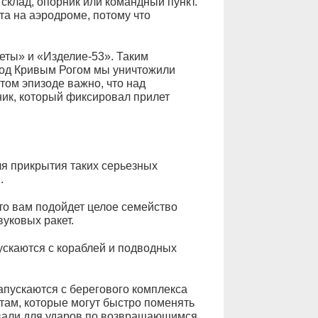
склад, опорник или командный пункт.
та на аэродроме, потому что
еты» и «Изделие-53». Таким
под Кривым Рогом мы уничтожили
том эпизоде важно, что над
ик, который фиксировал прилет
ля прикрытия таких серьезных
.
то вам подойдет целое семейство
уковых ракет.
ускаются с кораблей и подводных
пускаются с берегового комплекса
там, которые могут быстро поменять
овали для ударов по возвращающимся