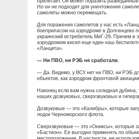
прилетает. Он может поразить разведанный 
Но он не подходит для уничтожения самоле
самолеты можно перемещать.
Для поражения самолетов у нас есть «Ланц
боеприпасом на аэродроме в Долгинцево 
украинский истребитель МиГ-29. Причем в э
аэродромом висел еще один наш беспилотн
«Ланцета».
— Ни ПВО, ни РЭБ не сработали.
— Да. Видимо, у ВСУ нет ни ПВО, ни РЭБ д
объектов, как аэродром фронтовой авиации
Наконец если вам нужна солидная дубина, 
наших дозвуковых, сверхзвуковых и гиперзв
Дозвуковые — это «Калибры», которые зап
лодок Черноморского флота.
Сверхзвуковые — это «Ониксы», которые за
«Бастион». Ее выгодно применять по объек
местоположение. В частности, ее использ