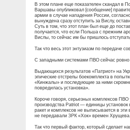
В этом плане еще показателен скандал в П
Варшавы опубликовал [сообщение] правител
армии в случае нападения России, согласн
вынуждена сразу отступить за Вислу, остав
Суть в том, что этот план был еще до поста
получается, что если Польша с прежним ар
Вислы, то сейчас им бы пришлось отступат
Так что весь этот энтузиазм по передаче со
С западными системами ПВО сейчас ровно 
Выдающихся результатов «Патриот» на Укра
эпические отстрелы боекомплекта в попытк
«Кинжалы» и последующие за ними скромн
повредилась установка».
Короче говоря, серьезных комплексов ПВО у
производства Patriot — единицы установок 
ракет и комплексов не выписывается в эт
не передавали ЗРК «Хок» времен Хрущева
Так что первый фактор, который сделает н