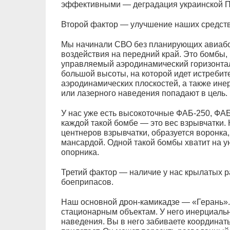
эффективными — деградация украинской 
Второй фактор — улучшение наших средст
Мы начинали СВО без планирующих авиабом
воздействия на передний край. Это бомбы,
управляемый аэродинамический горизонта
большой высоты, на которой идет истребит
аэродинамических плоскостей, а также ине
или лазерного наведения попадают в цель.
У нас уже есть высокоточные ФАБ-250, ФАБ
каждой такой бомбе — это вес взрывчатки. К
центнеров взрывчатки, образуется воронка,
мансардой. Одной такой бомбы хватит на 
опорника.
Третий фактор — наличие у нас крылатых р
боеприпасов.
Наш основной дрон-камикадзе — «Герань».
стационарным объектам. У него инерциальн
наведения. Вы в него забиваете координаты