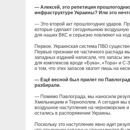
— Алексей, это репетиция прошлогодних
инфраструктуре Украины? Или это нечт
— Это второй акт прошлогодних ударов. Пр
которые сделают сегодняшнюю воздушную 
для наших ВКС и серьезно повлияют на ход
Первое. Украинская система ПВО существен
Первые признаки ее частичного распада мы
западных изданий написали, что запасы зе
для комплексов вроде «Бука», «Тора» и С-3
о том, что этих запасов хватит лишь на нес
— Ещё весной был прилет по Павлоград
разбирали.
— Помимо Павлограда, мы наносили резуль
Хмельницким и Тернополем. А сегодня мы 
воздушное наступление на черноморские и
остались в распоряжении Украины.
Поскольку это наступление явно идет резу
что эти оценки западных специалистов бы