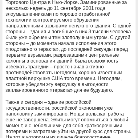
Торгового Центра в Нью-Йорке. Заминированные за
несколько недель до 11 сентября 2001 года
злоумышленниками по хорошо отработанной
технологии контролируемого обрушения
направленными взрывами ненужного здания. С одной
стороны – здания и погибшие в них 3 тысячи человека
были уже обречены тем злополучным утром. С другой
стороны – до момента начала исполнения этого
«подставного теракта», до последней секунды перед
первыми взрывами, разрезавшими центральные
колонны в основании зданий, была возможность
избежать трагедии – просто начав активно
противодействовать негодяям, хорошо известным
властной верхушке США того времени. Негодяям,
которые убедили эту верхушку в выгодности
запланированного «теракта» для ее будущего.
Также и сегодня – здание российской
государственности, российской экономики уже
наполовину заминировано. Но дьявольская работа
ещё не завершена. Элиты могут опомниться в любой
момент, и с небольшими для себя краткосрочными
потерями и затратами уйти на другой курс для страны.
На тот, в котором и их личное благосостояние