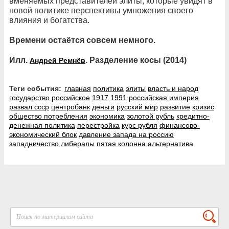
вменяемых представителей элиты, которые увидят в
новой политике перспективы умножения своего
влияния и богатства.
Времени остаётся совсем немного.
Илл.
. Разделение косы (2014)
Андрей Ремнёв
Теги события:
главная
политика
элиты
власть и народ
государство российское
1917
1991
российская империя
развал ссср
центробанк
деньги
русский мир
развитие
кризис
общество потребления
экономика
золотой рубль
кредитно-
денежная политика
перестройка
курс рубля
финансово-
экономический блок
давление запада на россию
западничество
либералы
пятая колонна
альтернатива