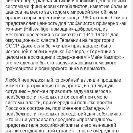
пиетета перед каббалистикой и прочими ценностными
системами финансовых глобалистов, имеет не больше
шансов на место за столом с мировой элитой, чем
организаторы перестройки конца 1980-х годов. Сам он
представляет ценность для глобалистов примерно как
«хи-ви» (Hilfswillige, помощник-доброволец из
местного населения в вермахте) в 1941-1943гг для
оккупационных властей Германии на территории
СССР. Даже если бы «хи-ви» признавался бы в
искренней любви к музыке Вагнера, к Германии в
целом и в восхищении содержанием «Майн Кампф» -
это не сделало бы его заслуживающим немецкого
гражданства и офицерского чина в вермахте.
Любой непредвзятый, спокойный взгляд и прошлые
моменты разрушения государства, и на текущую
ситуацию – должен приводить задумавшегося к
неизбежности тяжелых потрясений при смене
системы власти, при очередной попытке ввести
Россию в состояние, подчиненное «Западу». И
неизбежности тяжелых последствий для себя лично.
Что бы ни устраивало среднего «прозападного»
представителя российской элиты в его нынешней
жизни сегодня «в этой стране» – после очередного