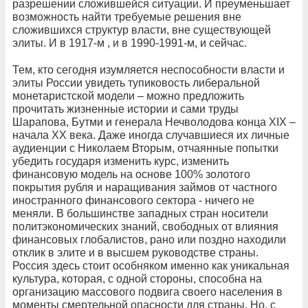
разрешении сложившейся ситуации. И преуменьшает
возможность найти требуемые решения вне
сложившихся структур власти, вне существующей
элиты. И в 1917-м , и в 1990-1991-м, и сейчас.
Тем, кто сегодня изумляется неспособности власти и
элиты России увидеть тупиковость либеральной
монетаристской модели – можно предложить
прочитать жизненные истории и сами труды
Шарапова, Бутми и генерала Нечволодова конца ХIХ –
начала ХХ века. Даже иногда случавшиеся их личные
аудиенции с Николаем Вторым, отчаянные попытки
убедить государя изменить курс, изменить
финансовую модель на основе 100% золотого
покрытия рубля и наращивания займов от частного
иностранного финансового сектора - ничего не
меняли. В большинстве западных стран носители
политэкономических знаний, свободных от влияния
финансовых глобалистов, рано или поздно находили
отклик в элите и в высшем руководстве страны.
Россия здесь стоит особняком именно как уникальная
культура, которая, с одной стороны, способна на
организацию массового подвига своего населения в
моменты смертельной опасности для страны. Но, с