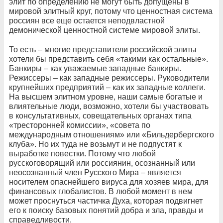
элит по определению не могут быть допущены в
мировой элитный круг, потому что ценностная система
россиян все еще остается неподвластной
демонической ценностной системе мировой элиты.
То есть – многие представители российской элиты
хотели бы представить себя «такими как остальные».
Банкиры – как уважаемые западные банкиры.
Режиссеры – как западные режиссеры. Руководители
крупнейших предприятий – как их западные коллеги.
На высшем элитном уровне, наши самые богатые и
влиятельные люди, возможно, хотели бы участвовать
в консультативных, совещательных органах типа
«тресторонней комиссии», «совета по
международным отношениям» или «Бильдербергского
клуба». Но их туда не возьмут и не подпустят к
выработке повестки. Потому что любой
русскоговорящий или россиянин, осознанный или
неосознанный член Русского Мира – является
носителем опаснейшего вируса для хозяев мира, для
финансовых глобалистов. В любой момент в нем
может проснуться частичка Духа, которая подвигнет
его к поиску базовых понятий добра и зла, правды и
справедливости.