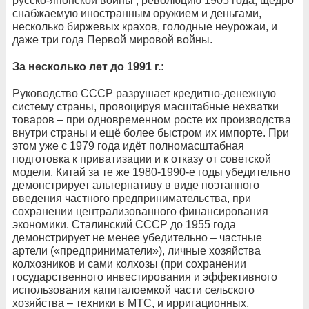
русско-японской войны , революцию 1905 года, щедро
снабжаемую иностранным оружием и деньгами,
несколько биржевых крахов, голодные неурожаи, и
даже три года Первой мировой войны.
За несколько лет до 1991 г.:
Руководство СССР разрушает кредитно-денежную
систему страны, провоцируя масштабные нехватки
товаров – при одновременном росте их производства
внутри страны и ещё более быстром их импорте. При
этом уже с 1979 года идёт полномасштабная
подготовка к приватизации и к отказу от советской
модели. Китай за те же 1980-1990-е годы убедительно
демонстрирует альтернативу в виде поэтапного
введения частного предпринимательства, при
сохранении централизованного финансирования
экономики. Сталинский СССР до 1955 года
демонстрирует не менее убедительно – частные
артели («предприниматели»), личные хозяйства
колхозников и сами колхозы (при сохранении
государственного инвестирования и эффективного
использования капиталоемкой части сельского
хозяйства – техники в МТС, и ирригационных,