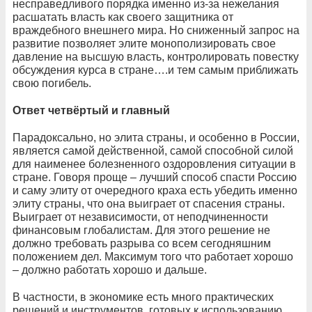
несправедливого порядка именно из-за нежелания
расшатать власть как своего защитника от
враждебного внешнего мира. Но сниженный запрос на
развитие позволяет элите монополизировать свое
давление на высшую власть, контролировать повестку
обсуждения курса в стране….и тем самым приближать
свою погибель.
Ответ четвёртый и главный
Парадоксально, но элита страны, и особенно в России,
является самой действенной, самой способной силой
для наименее болезненного оздоровления ситуации в
стране. Говоря проще – лучший способ спасти Россию
и саму элиту от очередного краха есть убедить именно
элиту страны, что она выиграет от спасения страны.
Выиграет от независимости, от неподчиненности
финансовым глобалистам. Для этого решение не
должно требовать разрыва со всем сегодняшним
положением дел. Максимум того что работает хорошо
– должно работать хорошо и дальше.
В частности, в экономике есть много практических
решений и инструментов, готовых к использованию,