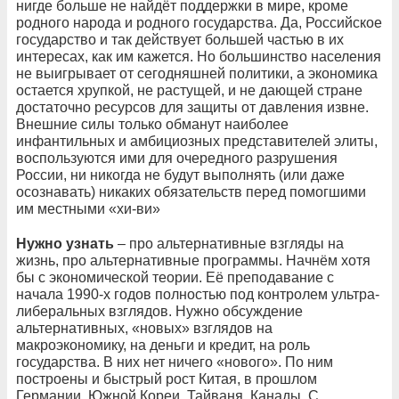
нигде больше не найдёт поддержки в мире, кроме
родного народа и родного государства. Да, Российское
государство и так действует большей частью в их
интересах, как им кажется. Но большинство населения
не выигрывает от сегодняшней политики, а экономика
остается хрупкой, не растущей, и не дающей стране
достаточно ресурсов для защиты от давления извне.
Внешние силы только обманут наиболее
инфантильных и амбициозных представителей элиты,
воспользуются ими для очередного разрушения
России, ни никогда не будут выполнять (или даже
осознавать) никаких обязательств перед помогшими
им местными «хи-ви»
Нужно узнать
– про альтернативные взгляды на
жизнь, про альтернативные программы. Начнём хотя
бы с экономической теории. Её преподавание с
начала 1990-х годов полностью под контролем ультра-
либеральных взглядов. Нужно обсуждение
альтернативных, «новых» взглядов на
макроэкономику, на деньги и кредит, на роль
государства. В них нет ничего «нового». По ним
построены и быстрый рост Китая, в прошлом
Германии, Южной Кореи, Тайваня, Канады. С