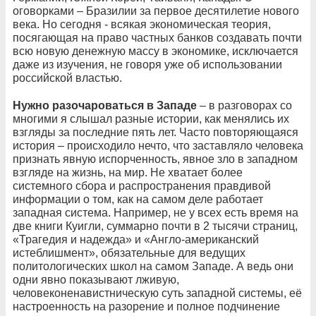
оговорками – Бразилии за первое десятилетие нового
века. Но сегодня - всякая экономическая теория,
посягающая на право частных банков создавать почти
всю новую денежную массу в экономике, исключается
даже из изучения, не говоря уже об использовании
российской властью.
Нужно разочароваться в Западе
– в разговорах со
многими я слышал разные истории, как менялись их
взгляды за последние пять лет. Часто повторяющаяся
история – происходило нечто, что заставляло человека
признать явную испорченность, явное зло в западном
взгляде на жизнь, на мир. Не хватает более
системного сбора и распространения правдивой
информации о том, как на самом деле работает
западная система. Например, не у всех есть время на
две книги Куигли, суммарно почти в 2 тысячи страниц,
«Трагедия и надежда» и «Англо-американский
истеблишмент», обязательные для ведущих
политологических школ на самом Западе. А ведь они
одни явно показывают лживую,
человеконенавистническую суть западной системы, её
настроенность на разорение и полное подчинение