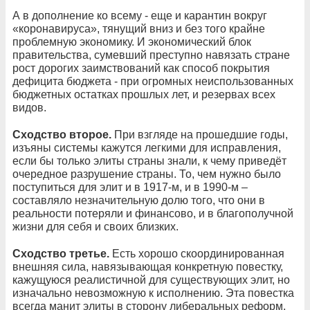
А в дополнение ко всему - еще и карантин вокруг
«коронавируса», тянущий вниз и без того крайне
проблемную экономику. И экономический блок
правительства, сумевший преступно навязать стране
рост дорогих заимствований как способ покрытия
дефицита бюджета - при огромных неиспользованных
бюджетных остатках прошлых лет, и резервах всех
видов.
Сходство второе.
При взгляде на прошедшие годы,
изъяны системы кажутся легкими для исправления,
если бы только элиты страны знали, к чему приведёт
очередное разрушение страны. То, чем нужно было
поступиться для элит и в 1917-м, и в 1990-м –
составляло незначительную долю того, что они в
реальности потеряли и финансово, и в благополучной
жизни для себя и своих близких.
Сходство третье.
Есть хорошо скоординированная
внешняя сила, навязывающая конкретную повестку,
кажущуюся реалистичной для существующих элит, но
изначально невозможную к исполнению. Эта повестка
всегда манит элиты в сторону либеральных реформ,