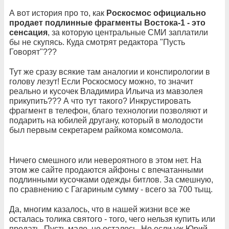
А вот история про то, как
Роскосмос официально
продает подлинные фрагменты Востока-1 - это
сенсация
, за которую центральные СМИ заплатили
бы не скупясь. Куда смотрят редактора "Пусть
Говорят"???
Тут же сразу всякие там аналогии и конспирологии в
голову лезут! Если Роскосмосу можно, то значит
реально и кусочек Владимира Ильича из мавзолея
прикупить??? А что тут такого? Инкрустировать
фрагмент в телефон, благо технологии позволяют и
подарить на юбилей другану, который в молодости
был первым секретарем райкома комсомола.
Ничего смешного или невероятного в этом нет. На
этом же сайте продаются айфоны с впечатанными
подлинными кусочками одежды битлов. За смешную,
по сравнению с Гагариным сумму - всего за 700 тыщ.
Да, многим казалось, что в нашей жизни все же
осталась толика святого - того, чего нельзя купить или
продать. Пусть мало, но осталось. Но если уж Юрий