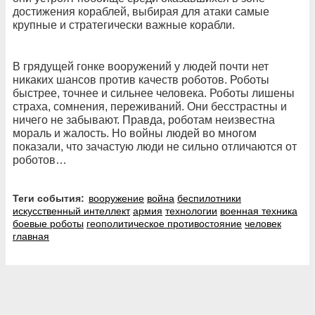
достижения кораблей, выбирая для атаки самые
крупные и стратегически важные корабли.
В грядущей гонке вооружений у людей почти нет
никаких шансов против качеств роботов. Роботы
быстрее, точнее и сильнее человека. Роботы лишены
страха, сомнения, переживаний. Они бесстрастны и
ничего не забывают. Правда, роботам неизвестна
мораль и жалость. Но войны людей во многом
показали, что зачастую люди не сильно отличаются от
роботов…
Теги события:
вооружение
война
беспилотники
искусственный интеллект
армия
технологии
военная техника
боевые роботы
геополитическое противостояние
человек
главная