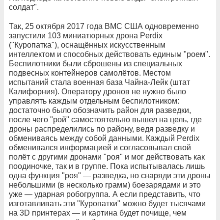
солдат".
Так, 25 октября 2017 года ВМС США одновременно
запустили 103 миниатюрных дрона Perdix
("Куропатка"), оснащённых искусственным
интеллектом и способных действовать единым "роем".
Беспилотники были сброшены из специальных
подвесных контейнеров самолётов. Местом
испытаний стала военная база Чайна-Лейк (штат
Калифорния). Оператору дронов не нужно было
управлять каждым отдельным беспилотником:
достаточно было обозначить район для разведки,
после чего "рой" самостоятельно вышел на цель, где
дроны распределились по району, ведя разведку и
обмениваясь между собой данными. Каждый Perdix
обменивался информацией и согласовывал свой
полёт с другими дронами "роя" и мог действовать как
поодиночке, так и в группе. Пока испытывалась лишь
одна функция "роя" — разведка, но снаряди эти дроны
небольшими (в несколько грамм) боезарядами и это
уже — ударная робогруппа. А если представить, что
изготавливать эти "Куропатки" можно будет тысячами
на 3D принтерах — и картина будет почище, чем