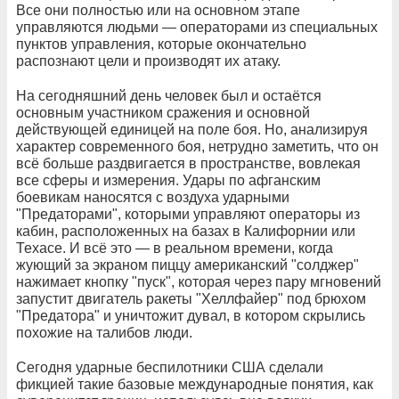
Все они полностью или на основном этапе
управляются людьми — операторами из специальных
пунктов управления, которые окончательно
распознают цели и производят их атаку.
На сегодняшний день человек был и остаётся
основным участником сражения и основной
действующей единицей на поле боя. Но, анализируя
характер современного боя, нетрудно заметить, что он
всё больше раздвигается в пространстве, вовлекая
все сферы и измерения. Удары по афганским
боевикам наносятся с воздуха ударными
"Предаторами", которыми управляют операторы из
кабин, расположенных на базах в Калифорнии или
Техасе. И всё это — в реальном времени, когда
жующий за экраном пиццу американский "солджер"
нажимает кнопку "пуск", которая через пару мгновений
запустит двигатель ракеты "Хеллфайер" под брюхом
"Предатора" и уничтожит дувал, в котором скрылись
похожие на талибов люди.
Сегодня ударные беспилотники США сделали
фикцией такие базовые международные понятия, как