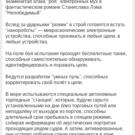
знаменитая атака "роя" электронных мух в
фантастическом романе Станислава Лэма
"Непобедимый".
Вслед за ударными "роями" в строй готовятся встать
"нанороботы" — микроскопические электронные
устройства, способные проникать в любые щели, в
любые устройства.
На поле боя испытания проходят беспилотные танки,
способные самостоятельно обнаруживать,
идентифицировать и поражать цели.
Ведутся разработки "умных пуль", способных
корректировать свой полёт к цели.
В море испытываются специальные автономные
торпедные "станции", которые, будучи скрыто
установленными на дне близ торговых путей или
неподалёку от выходов из портов, способны
длительный срок пребывать в спящем режиме,
собирая информацию об акустических портретах
проходящих рядом судов. А затем, активированные,
они устроят побоище среди оказавшихся в зоне