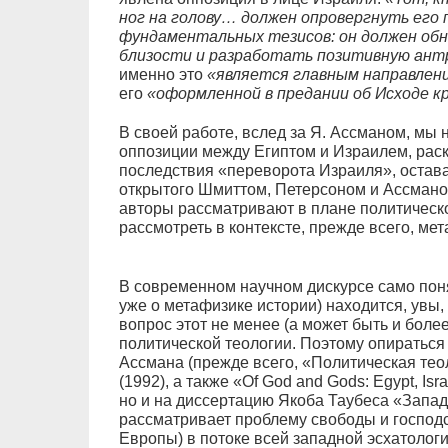
ног на голову… должен опровергнуть его п
фундаментальных тезисов: он должен об
близости и разработать позитивную ант
именно это
«является главным направлени
его
«оформленной в предании об Исходе 
В своей работе, вслед за Я. Ассманом, мы
оппозиции между Египтом и Израилем, раск
последствия «переворота Израиля», остава
открытого Шмиттом, Петерсоном и Ассманом
авторы рассматривают в плане политическо
рассмотреть в контексте, прежде всего, ме
В современном научном дискурсе само пон
уже о метафизике истории) находится, увы,
вопрос этот не менее (а может быть и боле
политической теологии. Поэтому опираться 
Ассмана (прежде всего, «Политическая те
(1992), а также «Of God and Gods: Egypt, Isra
но и на диссертацию Якоба Таубеса «Запад
рассматривает проблему свободы и господс
Европы) в потоке всей западной эсхатолог