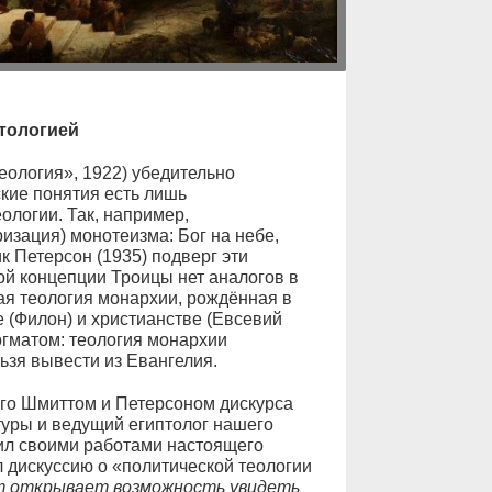
атологией
еология», 1922) убедительно
кие понятия есть лишь
ологии. Так, например,
изация) монотеизма: Бог на небе,
к Петерсон (1935) подверг эти
ой концепции Троицы нет аналогов в
кая теология монархии, рождённая в
е (Филон) и христианстве (Евсевий
огматом: теология монархии
ьзя вывести из Евангелия.
ого Шмиттом и Петерсоном дискурса
туры и ведущий египтолог нашего
ил своими работами настоящего
л дискуссию о «политической теологии
т открывает возможность увидеть