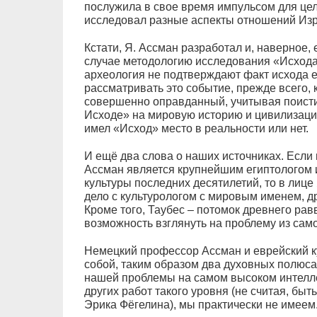
послужила в свое время импульсом для цело
исследовал разные аспекты отношений Изр
Кстати, Я. Ассман разработал и, наверное
случае методологию исследования «Исхода
археология не подтверждают факт исхода е
рассматривать это событие, прежде всего, 
совершенно оправданный, учитывая поисти
Исходе» на мировую историю и цивилизацию
имел «Исход» место в реальности или нет.
И ещё два слова о наших источниках. Есл
Ассман является крупнейшим египтологом
культуры последних десятилетий, то в лице
дело с культурологом с мировым именем, д
Кроме того, Таубес – потомок древнего рав
возможность взглянуть на проблему из само
Немецкий профессор Ассман и еврейский к
собой, таким образом два духовных полюс
нашей проблемы на самом высоком интелле
других работ такого уровня (не считая, бы
Эрика Фёгелина), мы практически не имеем