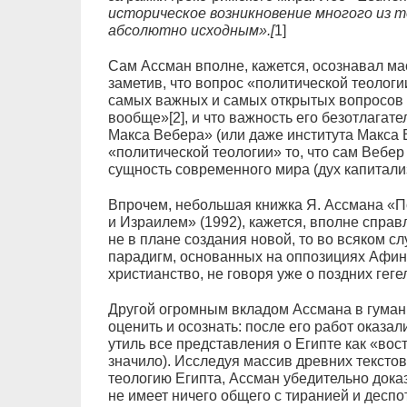
историческое возникновение многого из 
абсолютно исходным».[
1]
Сам Ассман вполне, кажется, осознавал ма
заметив, что вопрос «политической теологи
самых важных и самых открытых вопросов 
вообще»[2], и что важность его безотлагате
Макса Вебера» (или даже института Макса 
«политической теологии» то, что сам Вебер
сущность современного мира (дух капитализ
Впрочем, небольшая книжка Я. Ассмана «П
и Израилем» (1992), кажется, вполне справ
не в плане создания новой, то во всяком с
парадигм, основанных на оппозициях Афин
христианство, не говоря уже о поздних геге
Другой огромным вкладом Ассмана в гуман
оценить и осознать: после его работ оказа
утиль все представления о Египте как «вос
значило). Исследуя массив древних тексто
теологию Египта, Ассман убедительно доказ
не имеет ничего общего с тиранией и десп