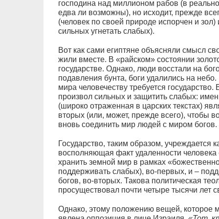
господина над миллионом рабов (в реальн
едва ли возможны), но исходит, прежде все
(человек по своей природе испорчен и зол)
сильных угнетать слабых).
Вот как сами египтяне объясняли смысл сво
жили вместе. В «райском» состоянии золот
государстве. Однако, люди восстали на бог
подавления бунта, боги удалились на небо
мира человечеству требуется государство. 
произвол сильных и защитить слабых: имен
(широко отраженная в царских текстах) явл
вторых (или, может, прежде всего), чтобы в
вновь соединить мир людей с миром богов.
Государство, таким образом, учреждается к
восполняющая факт удаленности человека о
хранить земной мир в рамках «божественно
поддерживать слабых), во-первых, и – под
богов, во-вторых. Такова политическая тео
просуществовал почти четыре тысячи лет с
Однако, этому положению вещей, которое 
явлена оппозиция в лице Израиля.
«Тот, к