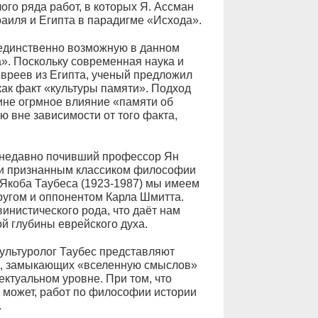
го ряда работ, в которых Я. Ассман
аиля и Египта в парадигме «Исхода».
, единственно возможную в данном
». Поскольку современная наука и
вреев из Египта, ученый предложил
как факт «культуры памяти». Подход
не огрмное влияние «памяти об
 вне зависимости от того факта,
и недавно почивший профессор Ян
 и признанным классиком философии
 Якоба Таубеса (1923-1987) мы имеем
ругом и оппонентом Карла Шмитта.
винистического рода, что даёт нам
й глубины еврейского духа.
ультуролог Таубес представляют
а, замыкающих «вселенную смыслов»
ктуальном уровне. При том, что
ть может, работ по философии истории
.