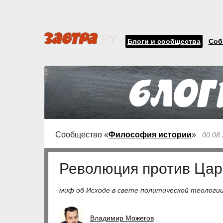
Блоги и сообщества
Соб
Сообщество «
Философия истории
»
00:08
Революция против Цар
миф об Исходе в свете политической теологи
Владимир Можегов