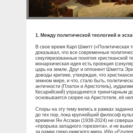
1. Между политической теологией и эсх
В свое время Карл Шмитт («Политическая т
доказывал, что все современные политичес
секуляризованные понятия христианской те
монархическая идея есть проекция (секуляр
царь на земле. Друг и оппонент Шмитта Эри
доводы критике, утверждая, что христианск
земном мире, и что, стало быть, политичес
античности (Платон и Аристотель), иудаизм
Кесарийский) упраздняется тринитарным д
основывается скорее на Аристотеле, её нел
Споры на эту тему велись в рамках заданн
до тех пор, пока крупнейший философ куль
времени Ян Ассман (1938-2024) не соверш
«прорыва западного горизонта», и не выве
за рамки греко-римского мира. Ибо
«Египе