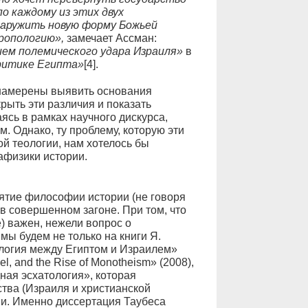
о каждому из этих двух
наружить новую форму Божьей
ропологию»,
замечает Ассман:
ем полемического удара Израиля»
в
критике Египта»
[4].
 намерены выявить основания
рыть эти различия и показать
ясь в рамках научного дискурса,
. Однако, ту проблему, которую эти
й теологии, нам хотелось бы
тафизики истории.
ятие философии истории (не говоря
 в совершенном загоне. При том, что
е) важен, нежели вопрос о
мы будем не только на книги Я.
ология между Египтом и Израилем»
el, and the Rise of Monotheism» (2008),
ная эсхатология», которая
тва (Израиля и христианской
ии. Именно диссертация Таубеса