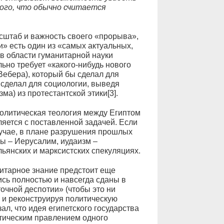
того, что обычно считается
сштаб и важность своего «прорыва»,
и» есть один из «самых актуальных,
в области гуманитарной науки
льно требует «какого-нибудь нового
Вебера), который бы сделал для
 сделал для социологии, выведя
ма) из протестантской этики[3].
олитическая теология между Египтом
ляется с поставленной задачей. Если
лучае, в плане разрушения прошлых
ы – Иерусалим, иудаизм –
льянских и марксистских спекуляциях.
итарное знание предстоит еще
лись полностью и навсегда сданы в
точной деспотии» (чтобы это ни
в и реконструируя политическую
ал, что идея египетского государства
отическим правлением одного