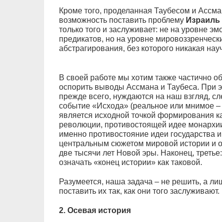
Кроме того, проделанная Таубесом и Ассма
возможность поставить проблему
Израиль 
только того и заслуживает: не на уровне э
предикатов, но на уровне мировоззренчески
абстрагирования, без которого никакая на
В своей работе мы хотим также частично о
оспорить выводы Ассмана и Таубеса. При э
прежде всего, нуждаются на наш взгляд, с
событие «Исхода» (реальное или мнимое – 
является исходной точкой формирования как
революции, противостоящей идее монархии 
именно противостояние идеи государства 
центральным сюжетом мировой истории и о
две тысячи лет Новой эры. Наконец, третье
означать «конец истории» как таковой.
Разумеется, наша задача – не решить, а ли
поставить их так, как они того заслуживают.
2. Осевая история