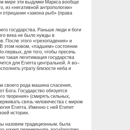
ом мире эти выдумки Маркса вообще
го, из «негативной антропологии»
 и отрицании «закона рыб» (права
его государства. Раньше люди и боги
ого века не было нужды в
ов. После этого «грехопадения» и
. В этом новом, «падшем» состоянии
Во-первых, для того, чтобы пресечь
но такая легитимация государства
яется для Египта центральной. А во–
осполнить утрату близости неба и
ак своего рода машина спасения,
т Бога. Государство обязуется
го творения» (смирять сильных,
держивать связь человечества с миром
логия Египта. Именно с ней Египет
воей истории.
мы назовем традиционным, была
то хочет перевернуть государство