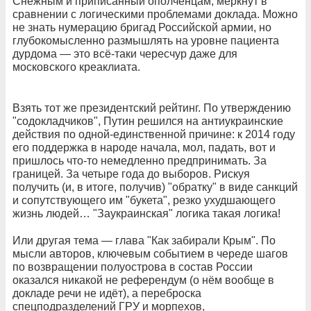
Снежным и приписанный ополченцам, меркнут в
сравнении с логическими проблемами доклада. Можно
не знать нумерацию бригад Российской армии, но
глубокомысленно размышлять на уровне пациента
дурдома — это всё-таки чересчур даже для
московского креаклиата.
Взять тот же президентский рейтинг. По утверждению
"содокладчиков", Путин решился на антиукраинские
действия по одной-единственной причине: к 2014 году
его поддержка в народе начала, мол, падать, вот и
пришлось что-то немедленно предпринимать. За
границей. За четыре года до выборов. Рискуя
получить (и, в итоге, получив) "обратку" в виде санкций
и сопутствующего им "букета", резко ухудшающего
жизнь людей… "Заукраинская" логика такая логика!
Или другая тема — глава "Как забирали Крым". По
мысли авторов, ключевым событием в череде шагов
по возвращении полуострова в состав России
оказался никакой не референдум (о нём вообще в
докладе речи не идёт), а переброска
спецподразделений ГРУ и морпехов,