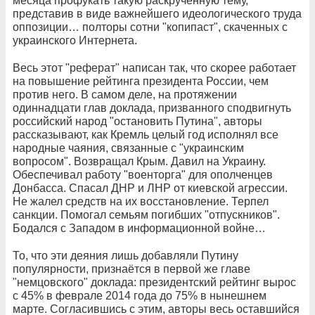
месяца профукать такую раскрученную тему,
представив в виде важнейшего идеологического труда
оппозиции… полторы сотни "копипаст", скаченных с
украинского Интернета.
Весь этот "реферат" написан так, что скорее работает
на повышение рейтинга президента России, чем
против него. В самом деле, на протяжении
одиннадцати глав доклада, призванного сподвигнуть
российский народ "остановить Путина", авторы
рассказывают, как Кремль целый год исполнял все
народные чаяния, связанные с "украинским
вопросом". Возвращал Крым. Давил на Украину.
Обеспечивал работу "военторга" для ополченцев
Донбасса. Спасал ДНР и ЛНР от киевской агрессии.
Не жалел средств на их восстановление. Терпел
санкции. Помогал семьям погибших "отпускников".
Бодался с Западом в информационной войне…
То, что эти деяния лишь добавляли Путину
популярности, признаётся в первой же главе
"немцовского" доклада: президентский рейтинг вырос
с 45% в феврале 2014 года до 75% в нынешнем
марте. Согласившись с этим, авторы весь оставшийся