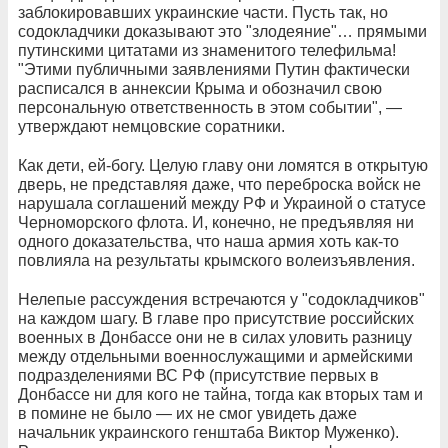
заблокировавших украинские части. Пусть так, но
содокладчики доказывают это "злодеяние"… прямыми
путинскими цитатами из знаменитого телефильма!
"Этими публичными заявлениями Путин фактически
расписался в аннексии Крыма и обозначил свою
персональную ответственность в этом событии", —
утверждают немцовские соратники.
Как дети, ей-богу. Целую главу они ломятся в открытую
дверь, не представляя даже, что переброска войск не
нарушала соглашений между РФ и Украиной о статусе
Черноморского флота. И, конечно, не предъявляя ни
одного доказательства, что наша армия хоть как-то
повлияла на результаты крымского волеизъявления.
Нелепые рассуждения встречаются у "содокладчиков"
на каждом шагу. В главе про присутствие российских
военных в Донбассе они не в силах уловить разницу
между отдельными военнослужащими и армейскими
подразделениями ВС РФ (присутствие первых в
Донбассе ни для кого не тайна, тогда как вторых там и
в помине не было — их не смог увидеть даже
начальник украинского генштаба Виктор Муженко).