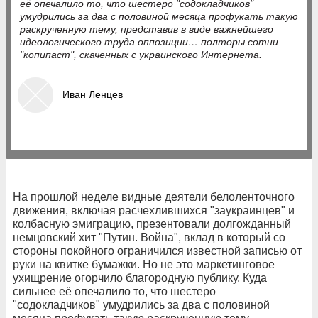
её опечалило то, что шестеро "содокладчиков"
умудрились за два с половиной месяца профукать такую
раскрученную тему, представив в виде важнейшего
идеологического труда оппозиции… полторы сотни
"копипаст", скаченных с украинского Интернета.
Иван Ленцев
На прошлой неделе видные деятели белоленточного
движения, включая расчехлившихся "заукраинцев" и
колбасную эмиграцию, презентовали долгожданный
немцовский хит "Путин. Война", вклад в который со
стороны покойного ограничился известной записью от
руки на квитке бумажки. Но не это маркетинговое
ухищрение огорчило благородную публику. Куда
сильнее её опечалило то, что шестеро
"содокладчиков" умудрились за два с половиной