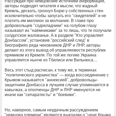
Рассуждая про немцовские источники информации,
авторы подводят читателя к мысли, что жадный
Кремль, дескать, грохнул Борю у собственных стен
исключительно чтобы запугать его "свидетелей" и не
платить им миллион за молчание. В главе про
добровольцев "содокладчики" на голубом глазу
называют их "наёмниками" за то лишь, что те получали
солдатское жалованье. А в разделе "Кто управляет
Донбассом", установив "российский след" в
биографиях ряда чиновников ДНР и ЛНР, авторы
делают из этого вывод об управляемости республик
прямиком из Кремля. По той же логике Украина
управляется нынче из Тбилиси или Вильнюса…
Весь этот стыд расписан, к тому же, в терминах
"политического украинства" — когда воссоединение с
Крымом называется "аннексией", добровольцы-
защитники Донбасса в лучшем случае упоминаются в
кавычках, а ополченцы ДНР и ЛНР именуются не
иначе как "сепаратисты" и "боевики".
Но, наверное, самым неудачным рассуждением
"немцова племени" являются выкладки о "цене Крыма