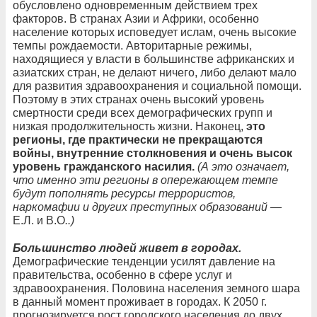
обусловлено одновременным действием трех
факторов. В странах Азии и Африки, особенно
население которых исповедует ислам, очень высокие
темпы рождаемости. Авторитарные режимы,
находящиеся у власти в большинстве африканских и
азиатских стран, не делают ничего, либо делают мало
для развития здравоохранения и социальной помощи.
Поэтому в этих странах очень высокий уровень
смертности среди всех демографических групп и
низкая продолжительность жизни. Наконец,
это
регионы, где практически не прекращаются
войны, внутренние столкновения и очень высок
уровень гражданского насилия.
(А это означает,
что именно эти регионы в опережающем темпе
будут пополнять ресурсы террористов,
наркомафии и других преступных образований —
Е.Л. и В.О
..)
Большинство людей живет в городах.
Демографические тенденции усилят давление на
правительства, особенно в сфере услуг и
здравоохранения. Половина населения земного шара
в данный момент проживает в городах. К 2050 г.
прогнозируется рост городского населения до двух