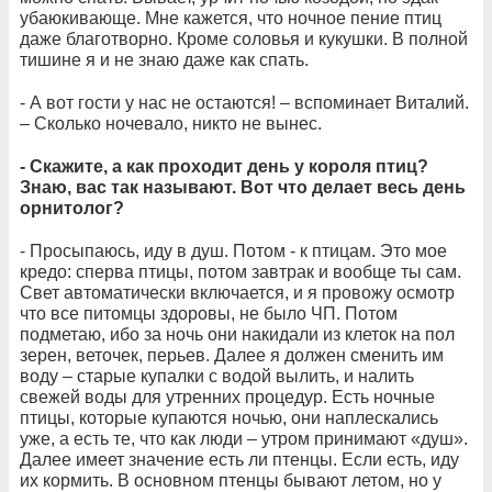
убаюкивающе. Мне кажется, что ночное пение птиц
даже благотворно. Кроме соловья и кукушки. В полной
тишине я и не знаю даже как спать.
- А вот гости у нас не остаются! – вспоминает Виталий.
– Сколько ночевало, никто не вынес.
- Скажите, а как проходит день у короля птиц?
Знаю, вас так называют. Вот что делает весь день
орнитолог?
- Просыпаюсь, иду в душ. Потом - к птицам. Это мое
кредо: cперва птицы, потом завтрак и вообще ты сам.
Свет автоматически включается, и я провожу осмотр
что все питомцы здоровы, не было ЧП. Потом
подметаю, ибо за ночь они накидали из клеток на пол
зерен, веточек, перьев. Далее я должен сменить им
воду – старые купалки с водой вылить, и налить
свежей воды для утренних процедур. Есть ночные
птицы, которые купаются ночью, они наплескались
уже, а есть те, что как люди – утром принимают «душ».
Далее имеет значение есть ли птенцы. Если есть, иду
их кормить. В основном птенцы бывают летом, но у