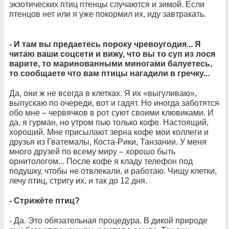
экзотических птиц птенцы случаются и зимой. Если
птенцов нет или я уже покормил их, иду завтракать.
- И там вы предаетесь пороку чревоугодия... Я
читаю ваши соцсети и вижу, что вы то суп из лося
варите, то маринованными миногами балуетесь,
то сообщаете что вам птицы нагадили в гречку...
Да, они ж не всегда в клетках. Я их «выгуливаю»,
выпускаю по очереди, вот и гадят. Но иногда заботятся
обо мне – червячков в рот суют своими клювиками. И
да, я гурман, но утром пью только кофе. Настоящий,
хороший. Мне присылают зерна кофе мои коллеги и
друзья из Гватемалы, Коста-Рики, Танзании. У меня
много друзей по всему миру – хорошо быть
орнитологом... После кофе я кладу телефон под
подушку, чтобы не отвлекали, и работаю. Чищу клетки,
лечу птиц, стригу их, и так до 12 дня.
- Стрижёте птиц?
- Да. Это обязательная процедура. В дикой природе