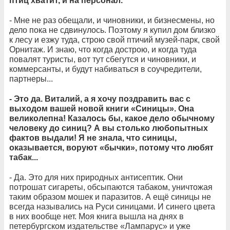
птиц хватит, и на персонал.
- Мне не раз обещали, и чиновники, и бизнесмены, но
дело пока не сдвинулось. Поэтому я купил дом близко
к лесу и езжу туда, строю свой птичий музей-парк, свой
Орнитаж. И знаю, что когда дострою, и когда туда
повалят туристы, вот тут сбегутся и чиновники, и
коммерсанты, и будут набиваться в соучредители,
партнеры...
- Это да. Виталий, а я хочу поздравить вас с
выходом вашей новой книги «Синицы». Она
великолепна! Казалось бы, какое дело обычному
человеку до синиц? А вы столько любопытных
фактов выдали! Я не знала, что синицы,
оказывается, воруют «бычки», потому что любят
табак...
- Да. Это для них природных антисептик. Они
потрошат сигареты, обсыпаются табаком, уничтожая
таким образом мошек и паразитов. А ещё синицы не
всегда назывались на Руси синицами. И синего цвета
в них вообще нет. Моя книга вышла на днях в
петербургском издательстве «Лампарус» и уже