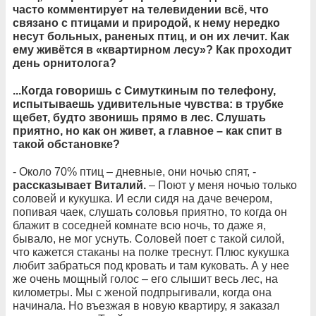
часто комментирует на телевидении всё, что
связано с птицами и природой, к нему нередко
несут больных, раненых птиц, и он их лечит. Как
ему живётся в «квартирном лесу»? Как проходит
день орнитолога?
...Когда говоришь с Симуткиным по телефону,
испытываешь удивительные чувства: в трубке
щебет, будто звонишь прямо в лес. Слушать
приятно, но как он живет, а главное – как спит в
такой обстановке?
- Около 70% птиц – дневные, они ночью спят, -
рассказывает Виталий.
– Поют у меня ночью только
соловей и кукушка. И если сидя на даче вечером,
попивая чаек, слушать соловья приятно, то когда он
блажит в соседней комнате всю ночь, то даже я,
бывало, не мог уснуть. Соловей поет с такой силой,
что кажется стаканы на полке треснут. Плюс кукушка
любит забраться под кровать и там куковать. А у нее
же очень мощный голос – его слышит весь лес, на
километры. Мы с женой подпрыгивали, когда она
начинала. Но въезжая в новую квартиру, я заказал