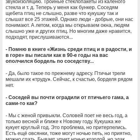
звукоизоляцию. Тройные стеклопакеты из каленого
стекла и т. д. Теперь у меня как бункер. Соседям
щебета птиц не слышно, разве что кукушку так и
слышат все 25 этажей. Однако люди - добрые, они нас
понимают. А летом, когда мы открываем окна, людям
слышно уже и других птиц. Но многим даже нравится,
подходят, прислушиваются...
- Помню в книге «Жизнь среди птиц и в радости, и
в горе» вы писали как в 90-е годы на вас
ополчился бордель по соседству...
- Да, было такое по прежнему адресу. Птичьи трели
мешали их
«
труду
»
. Сейчас, к счастью, борделя рядом
нет.
- Соседей вы почти оградили от птичьего гама, а
сами-то как?
- Мы с женой привыкли. Соловей поет не весь год, а
только весной и ближе к Новому году. Кукушка же
кукует круглый год. Это проблема, но притерпелись.
Есть ещё овсянки, тоже могут ночью петь, но приятно,
можно спать. Бывает, урчит ночью козодой, но эдак