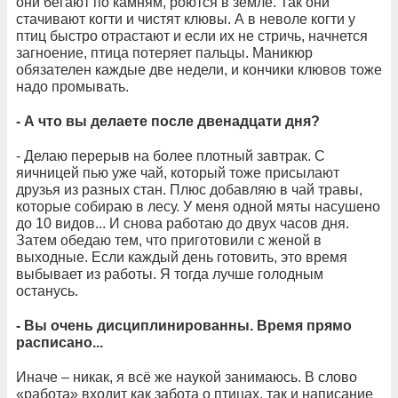
они бегают по камням, роются в земле. Так они
стачивают когти и чистят клювы. А в неволе когти у
птиц быстро отрастают и если их не стричь, начнется
загноение, птица потеряет пальцы. Маникюр
обязателен каждые две недели, и кончики клювов тоже
надо промывать.
- А что вы делаете после двенадцати дня?
- Делаю перерыв на более плотный завтрак. С
яичницей пью уже чай, который тоже присылают
друзья из разных стан. Плюс добавляю в чай травы,
которые собираю в лесу. У меня одной мяты насушено
до 10 видов... И снова работаю до двух часов дня.
Затем обедаю тем, что приготовили с женой в
выходные. Если каждый день готовить, это время
выбывает из работы. Я тогда лучше голодным
останусь.
- Вы очень дисциплинированны. Время прямо
расписано...
Иначе – никак, я всё же наукой занимаюсь. В слово
«работа» входит как забота о птицах, так и написание