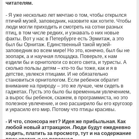
читателям.
- Я уже несколько лет мечтаю о том, чтобы открылся
птичий музей, заповедник, назовите как хотите. Чтобы
люди могли приходить и смотреть на сотни разных
птиц, в том числе редких, и узнавать о них новые
факты. Вот у нас в Петербурге есть Эрмитаж, а это
был бы Орнитаж. Единственный такой музей-
заповедник во всем мире! Но это, конечно, был бы не
зоопарк, а и научная площадка. Поверьте, к нам
ездили бы и орнитологи со всего света, и туристы. А
сколько пользы детям – кто-то бы тоже, как и я в
детстве, увлекся птицами. И не обязательно
становиться орнитологом. Если ребенок обратит
внимание на природу – это же лучше, чем сидеть в
гаджетах. Пусть это было бы временным увлечением,
а вырос бы ребенок, скажем, в программиста, но это
полезное увлечение, и оно расширило бы его кругозор
и украсило его мир. Потому что птицы красивы.
- И что, спонсора нет? Идея же прибыльная. Как
любой новый аттракцион. Люди будут ежедневно
ходить, платить за просмотр, тут и на содержание