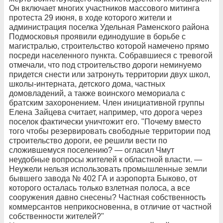
Он включает многих участников массового митинга
протеста 29 июня, в ходе которого жители и
администрация поселка Удельная Раменского района
Подмосковья проявили единодушие в борьбе с
магистралью, строительство которой намечено прямо
посреди населенного пункта. Собравшиеся с тревогой
отмечали, что под строительство дороги неминуемо
придется снести или затронуть территории двух школ,
школы-интерната, детского дома, частных
домовладений, а также воинского мемориала с
братским захоронением. Член инициативной группы
Елена Зайцева считает, например, что дорога через
поселок фактически уничтожит его. "Почему вместо
того чтобы резервировать свободные территории под
строительство дороги, ее решили вести по
сложившемуся поселению? — огласил Чмут
неудобные вопросы жителей к областной власти. —
Неужели нельзя использовать промышленные земли
бывшего завода № 402 ГА и аэропорта Быково, от
которого осталась только взлетная полоса, а все
сооружения давно снесены? Частная собственность
коммерсантов неприкосновенна, в отличие от частной
собственности жителей?"