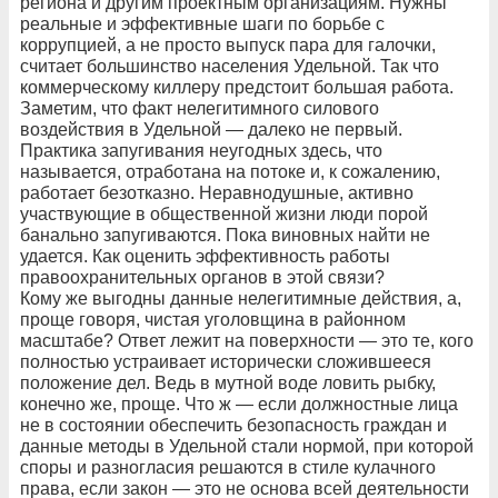
региона и другим проектным организациям. Нужны
реальные и эффективные шаги по борьбе с
коррупцией, а не просто выпуск пара для галочки,
считает большинство населения Удельной. Так что
коммерческому киллеру предстоит большая работа.
Заметим, что факт нелегитимного силового
воздействия в Удельной — далеко не первый.
Практика запугивания неугодных здесь, что
называется, отработана на потоке и, к сожалению,
работает безотказно. Неравнодушные, активно
участвующие в общественной жизни люди порой
банально запугиваются. Пока виновных найти не
удается. Как оценить эффективность работы
правоохранительных органов в этой связи?
Кому же выгодны данные нелегитимные действия, а,
проще говоря, чистая уголовщина в районном
масштабе? Ответ лежит на поверхности — это те, кого
полностью устраивает исторически сложившееся
положение дел. Ведь в мутной воде ловить рыбку,
конечно же, проще. Что ж — если должностные лица
не в состоянии обеспечить безопасность граждан и
данные методы в Удельной стали нормой, при которой
споры и разногласия решаются в стиле кулачного
права, если закон — это не основа всей деятельности