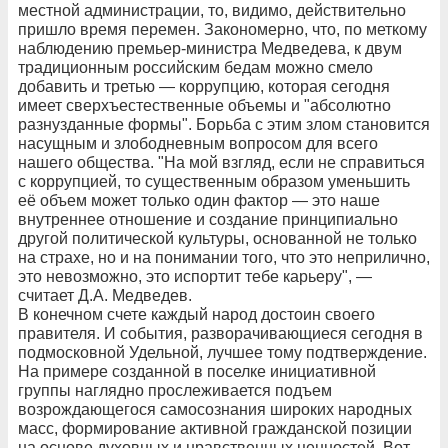
местной администрации, то, видимо, действительно
пришло время перемен. Закономерно, что, по меткому
наблюдению премьер-министра Медведева, к двум
традиционным российским бедам можно смело
добавить и третью — коррупцию, которая сегодня
имеет сверхъестественные объемы и "абсолютно
разнузданные формы". Борьба с этим злом становится
насущным и злободневным вопросом для всего
нашего общества. "На мой взгляд, если не справиться
с коррупцией, то существенным образом уменьшить
её объем может только один фактор — это наше
внутреннее отношение и создание принципиально
другой политической культуры, основанной не только
на страхе, но и на понимании того, что это неприлично,
это невозможно, это испортит тебе карьеру", —
считает Д.А. Медведев.
В конечном счете каждый народ достоин своего
правителя. И события, разворачивающиеся сегодня в
подмосковной Удельной, лучшее тому подтверждение.
На примере созданной в поселке инициативной
группы наглядно прослеживается подъем
возрождающегося самосознания широких народных
масс, формирование активной гражданской позиции
на основе духовных и нравственных ценностей. Вот