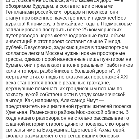
ЕГЭ, совсем не осталось, а что касается дорог — в
обозримом будущем, в соответствии с новыми
Генпланами российских городов и поселков, они
станут протяженнее, качественнее и надежнее! Без
дураков! К примеру, в ближайшие годы в Подмосковье
запланировано построить более 25 коммерческих
путепроводов через железнодорожные пути, объем
инвестиций в этот проект составит свыше 7 млрд.
рублей. Безусловно, задыхающимся в транспортном
коллапсе легким Москвы нужны новые просторные
трассы, однако порой нанесенные лишь пунктиром на
бумаге, они привлекают вполне реальных "работников
кола и топора, разбойников с большой дороги". И
жертвами этих отнюдь не сказочных персонажей ХХI
века становятся вполне реальные граждане,
дерзнувшие помешать их грандиозным планам по
захвату чужой собственности в угоду коммерческой
выгоде. Как, например, Александр Чмут —
представитель инициативной группы жителей поселка
Удельная, Раменского района Московской области. В
ходе нашего разговора он не столько рассказывает о
славной истории старого дачного поселка, с которым
связаны имена Бахрушина, Цветаевой, Ахматовой,
сколько размышляет о его сегодняшних болевых