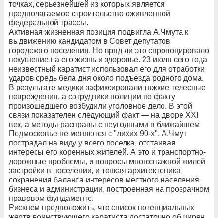
точках, серьезнейшей из которых является
предполагаемое строительство оживленной
федеральной трассы.
Активная жизненная позиция подвигла А.Чмута к
выдвижению кандидатом в Совет депутатов
городского поселения. Но вряд ли это спровоцировало
покушение на его жизнь и здоровье. 23 июля сего года
неизвестный каратист использовал его для отработки
ударов средь бела дня около подъезда родного дома.
В результате медики зафиксировали тяжкие телесные
повреждения, а сотрудники полиции по факту
произошедшего возбудили уголовное дело. В этой
связи показателен следующий факт — на дворе XXI
век, а методы расправы с неугодными в ближайшем
Подмосковье не меняются с "лихих 90-х". А.Чмут
пострадал на виду у всего поселка, отстаивая
интересы его коренных жителей. А это и транспортно-
дорожные проблемы, и вопросы многоэтажной жилой
застройки в поселении, и тонкая архитектоника
сохранения баланса интересов местного населения,
бизнеса и администрации, построенная на прозрачном
правовом фундаменте.
Рискнем предположить, что список потенциальных
жертв воинствующего каратиста достаточно обширен.