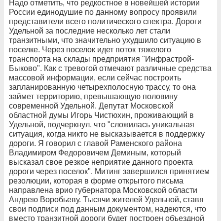
Надо отметить, что редкостное в новейшей истории
России единодушие по данному вопросу проявили
представители всего политического спектра. Дороги
Удельной за последние несколько лет стали
транзитными, что значительно ухудшило ситуацию в
поселке. Через поселок идет поток тяжелого
транспорта на склады предприятия "Инфрастрой-
Быково". Как с тревогой отмечают различные средства
массовой информации, если сейчас построить
запланированную четырехполосную трассу, то она
займет территорию, превышающую половину
современной Удельной. Депутат Московской
областной думы Игорь Чистюхин, проживающий в
Удельной, подчеркнул, что "сложилась уникальная
ситуация, когда никто не высказывается в поддержку
дороги. Я говорил с главой Раменского района
Владимиром Федоровичем Деминым, который
высказал свое резкое неприятие данного проекта
дороги через поселок". Митинг завершился принятием
резолюции, которая в форме открытого письма
направлена врио губернатора Московской области
Андрею Воробьеву. Тысячи жителей Удельной, ставя
свои подписи под данным документом, надеются, что
вместо транзитной дороги будет построен объездной