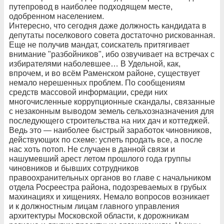
путепровод в наиболее подходящем месте,
одобренном населением.
Интересно, что сегодня даже должность кандидата в
депутаты поселкового совета достаточно рискованная.
Еще не получив мандат, соискатель притягивает
внимание "разбойников", ибо озвучивает на встречах с
избирателями наболевшее… В Удельной, как,
впрочем, и во всём Раменском районе, существует
немало нерешенных проблем. По сообщениям
средств массовой информации, среди них
многочисленные коррупционные скандалы, связанные
с незаконным выводом земель сельхозназначения для
последующего строительства на них дач и коттеджей.
Ведь это — наиболее быстрый заработок чиновников,
действующих по схеме: успеть продать все, а после
нас хоть потоп. Не случаен в данной связи и
нашумевший арест летом прошлого года группы
чиновников и бывших сотрудников
правоохранительных органов во главе с начальником
отдела Росреестра района, подозреваемых в грубых
махинациях и хищениях. Немало вопросов возникает
и к должностным лицам главного управления
архитектуры Московской области, к дорожникам