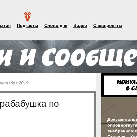
ытия
Подкасты
Слово дня
Видео
Спецпроекты
сентября 2019
прабабушка по
Документаль
опровергнута
внебрачном 
Сталина – Ко