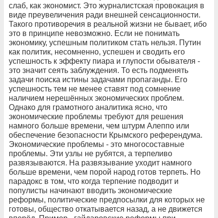
слаб, как экономист. Это журналистская провокация в
виде преувеличения ради внешней сенсационности.
Такого противоречия в реальной жизни не бывает, ибо
это в принципе невозможно. Если не понимать
экономику, успешным политиком стать нельзя. Путин
как политик, несомненно, успешен и сводить его
успешность к эффекту пиара и глупости обывателя -
это значит сеять заблуждения. То есть подменять
задачи поиска истины задачами пропаганды. Его
успешность тем не менее ставят под сомнение
наличием нерешённых экономических проблем.
Однако для грамотного аналитика ясно, что
экономические проблемы требуют для решения
намного больше времени, чем штурм Алеппо или
обеспечение безопасности Крымского референдума.
Экономические проблемы - это многосоставные
проблемы. Эти узлы не рубятся, а терпеливо
развязываются. На развязывание уходит намного
больше времени, чем порой народ готов терпеть. Но
парадокс в том, что когда терпение подводит и
популисты начинают вводить экономические
реформы, политические предпосылки для которых не
готовы, общество откатывается назад, а не движется