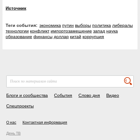
Источник
Теги события:
экономика
путин
выборы
политика
либералы
технологии
конфликт
импортозамещение
запад
наука
образование
финансы
доллар
китай
коррупция
Блоги и сообщества
События
Слово дня
Видео
Спецпроекты
О нас
Контактная информация
День ТВ