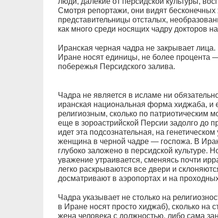
люди, далекие от персидской культуры, во
Смотря репортажи, они видят бесконечных 
представительницы отсталых, необразованн
как много среди носящих чадру докторов на
Иранская черная чадра не закрывает лица. 
Иране носят единицы, не более процента — 
побережья Персидского залива.
Чадра не является в исламе ни обязательн
иранская национальная форма хиджаба, и 
религиозным, сколько по патриотическим м
еще в зороастрийской Персии задолго до п
идет эта подсознательная, на генетическо
женщина в черной чадре — госпожа. В Ира
глубоко заложено в персидской культуре. Но
уважение утраивается, сменяясь почти ир
легко раскрываются все двери и склоняются
досматривают в аэропортах и на проходных
Чадра указывает не столько на религиозно
в Иране носят просто хиджаб), сколько на с
жена человека с должностью, либо сама за