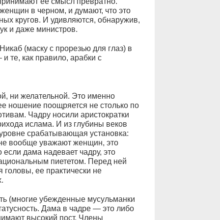
спринимают ее смысл превратно.
женщин в черном, и думают, что это
ых кругов. И удивляются, обнаружив,
ук и даже министров.
Никаб (маску с прорезью для глаз) в
и те, как правило, арабки с
ой, ни желательной. Это именно
ее ношение поощряется не столько по
отивам. Чадру носили аристократки
рихода ислама. И из глубины веков
м уровне срабатывающая установка:
не вообще уважают женщин, это
 если дама надевает чадру, это
рациональным пиететом. Перед ней
 головы, ее практически не
.
сть (многие убежденные мусульманки
татусность. Дама в чадре — это либо
нимают высокий пост. Члены