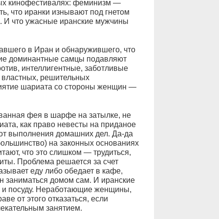
ных кинофестивалях: феминизм —
ть, что иранки изнывают под гнетом
. И что ужасные иранские мужчины
хавшего в Иран и обнаружившего, что
ткие доминантные самцы подавляют
ротив, интеллигентные, заботливые
х властных, решительных
риятие шариата со стороны женщин —
ованная фея в шарфе на затылке, не
иата, как право невесты на приданое
 от выполнения домашних дел. Да-да
большинство) на законных основаниях
итают, что это слишком — трудиться,
литы. Проблема решается за счет
зывает еду либо обедает в кафе,
н заниматься домом сам. И иранские
ы и посуду. Неработающие женщины,
аве от этого отказаться, если
лекательным занятием.