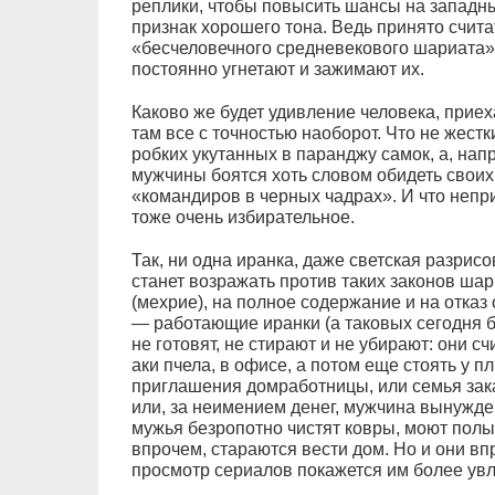
реплики, чтобы повысить шансы на запад
признак хорошего тона. Ведь принято счита
«бесчеловечного средневекового шариата»
постоянно угнетают и зажимают их.
Каково же будет удивление человека, прие
там все с точностью наоборот. Что не жес
робких укутанных в паранджу самок, а, нап
мужчины боятся хоть словом обидеть свои
«командиров в черных чадрах». И что неп
тоже очень избирательное.
Так, ни одна иранка, даже светская разрис
станет возражать против таких законов шар
(мехрие), на полное содержание и на отказ
— работающие иранки (а таковых сегодня 
не готовят, не стирают и не убирают: они сч
аки пчела, в офисе, а потом еще стоять у п
приглашения домработницы, или семья зака
или, за неимением денег, мужчина вынужде
мужья безропотно чистят ковры, моют пол
впрочем, стараются вести дом. Но и они впр
просмотр сериалов покажется им более ув