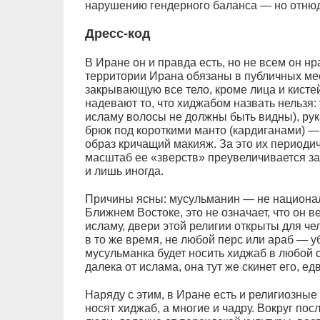
нарушению гендерного баланса — но отнюдь
Дресс-код
В Иране он и правда есть, но не всем он н
территории Ирана обязаны в публичных ме
закрывающую все тело, кроме лица и кистей
надевают то, что хиджабом назвать нельзя:
исламу волосы не должны быть видны), рука
брюк под короткими манто (кардиганами) 
образ кричащий макияж. За это их периоди
масштаб ее «зверств» преувеличивается 
и лишь иногда.
Причины ясны: мусульманин — не националь
Ближнем Востоке, это не означает, что он 
исламу, двери этой религии открыты для че
в то же время, не любой перс или араб —
мусульманка будет носить хиджаб в любой 
далека от ислама, она тут же скинет его, ед
Наряду с этим, в Иране есть и религиозные
носят хиджаб, а многие и чадру. Вокруг пос