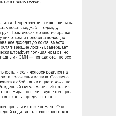
 не в пользу мужчин...
равится. Теоретически все женщины на
стах носить хиджаб — одежду,
 рук. Практически же многие иранки
 у них открыта половина волос (по
ва еле доходят до локтя, вместо
— обтягивающие лосины, завершает
чески штрафует полиция нравов, но
западными СМИ — попадаются не все
ность, и если человек родился на
верит в положения ислама. Согласно
ловека любой нации и цвета кожи, но,
 убежденный мусульманин. Искренняя
стране мира, но если в душе женщина
ва выехав за пределы страны...
 женщины, и их тоже немало. Они
ледней ходит достаточно кривотолков: