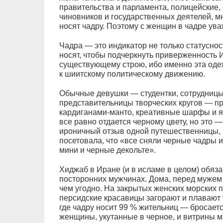
правительства и парламента, полицейские,
чиновников и государственных деятелей, 
носят чадру. Поэтому с женщин в чадре ув
Чадра — это индикатор не только статуснос
носят, чтобы подчеркнуть приверженность
существующему строю, ибо именно эта од
к шиитскому политическому движению.
Обычные девушки — студентки, сотрудницы
представительницы творческих кругов — п
кардиганами-манто, креативные шарфы и я
все равно отдается черному цвету, но это 
ироничный отзыв одной путешественницы, к
посетовала, что «все сняли черные чадры 
мини и черные декольте».
Хиджаб в Иране (и в исламе в целом) обяза
посторонних мужчинах. Дома, перед мужем 
чем угодно. На закрытых женских морских 
персидские красавицы загорают и плавают 
где чадру носит 99 % жительниц — бросаетс
женщины, укутанные в черное, и витрины м