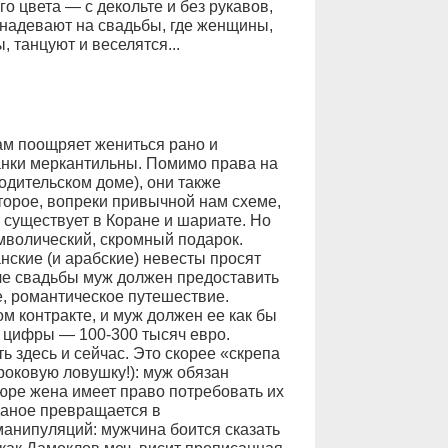
о цвета — с декольте и без рукавов,
надевают на свадьбы, где женщины,
 танцуют и веселятся...
ам поощряет жениться рано и
нки меркантильны. Помимо права на
одительском доме), они также
торое, вопреки привычной нам схеме,
существует в Коране и шариате. Но
мволический, скромный подарок.
нские (и арабские) невесты просят
сле свадьбы муж должен предоставить
е, романтическое путешествие.
 контракте, и муж должен ее как бы
 цифры — 100-300 тысяч евро.
ь здесь и сейчас. Это скорее «скрепа
роковую ловушку!): муж обязан
-юре жена имеет право потребовать их
даное превращается в
анипуляций: мужчина боится сказать