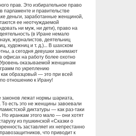
ого прав. Это избирательное право
 в парламенте и правительстве
аке деньги, заработанные женщиной,
итаются ее неотчуждаемой
довать ни муж, ни дети), право на
деятельность (в Иране немало
наук, журналистов, деятельниц
, художниц и т. д.)... В шахском
тны, а сегодня девушки занимают
в офисах на работу более охотно
. Уровень оказываемой женщинам
грамм по укреплению
как образцовый — это при всей
по отношению к Ирану!
 законов лежат нормы шариата,
 То есть это не женщины завоевали
ламистской диктатуры — как раз-таки
 Но иранкам этого мало — они хотят
таруху из пушкинской «Сказки о
оренность заставляет их непрестанно
 правозащитников, что приводит к