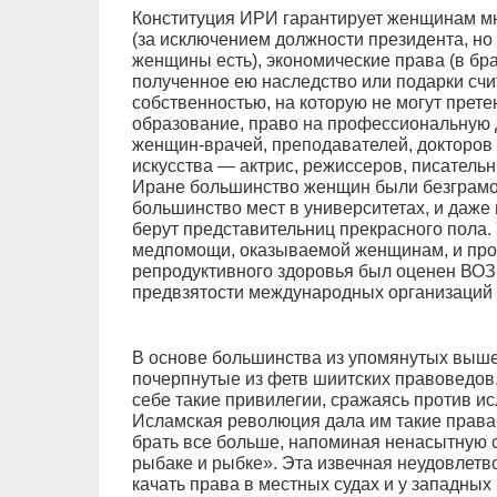
Конституция ИРИ гарантирует женщинам мн
(за исключением должности президента, но
женщины есть), экономические права (в бр
полученное ею наследство или подарки сч
собственностью, на которую не могут претен
образование, право на профессиональную 
женщин-врачей, преподавателей, докторов 
искусства — актрис, режиссеров, писательниц
Иране большинство женщин были безграмо
большинство мест в университетах, и даже 
берут представительниц прекрасного пола
медпомощи, оказываемой женщинам, и про
репродуктивного здоровья был оценен ВОЗ 
предвзятости международных организаций 
В основе большинства из упомянутых выше
почерпнутые из фетв шиитских правоведов.
себе такие привилегии, сражаясь против ис
Исламская революция дала им такие права.
брать все больше, напоминая ненасытную с
рыбаке и рыбке». Эта извечная неудовлетв
качать права в местных судах и у западных