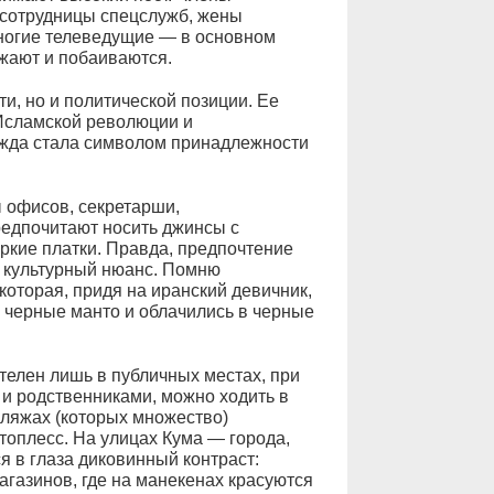
 сотрудницы спецслужб, жены
многие телеведущие — в основном
ажают и побаиваются.
ти, но и политической позиции. Ее
 Исламской революции и
ежда стала символом принадлежности
 офисов, секретарши,
редпочитают носить джинсы с
ркие платки. Правда, предпочтение
— культурный нюанс. Помню
оторая, придя на иранский девичник,
и черные манто и облачились в черные
телен лишь в публичных местах, при
и родственниками, можно ходить в
пляжах (которых множество)
топлесс. На улицах Кума — города,
я в глаза диковинный контраст:
агазинов, где на манекенах красуются