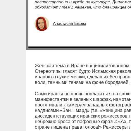
распространено и чуждо их культуре. Диплом
обходят эту тему, намекая, что для иранцев о
Анастасия Ежова
Женская тема в Иране в «цивилизованном 
Стереотипы гласят, будто Исламская рево
иранок в глухие мешки, сделав их беспра
воли, темными тенями на фоне бородачей,
Сами иранки не прочь поплакаться на свою 
манифестантки в зеленых шарфах, намотан
протягивали к камерам западных фотограф
надписями «Зан = мард» (т.е. «женщина ра
диссидентствующих иранских режиссеров 
небрежно бросают пафосные фразы: «Ах, т
стране лишена права голоса!» Режиссеры 