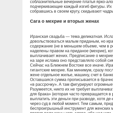
соблазнительные вечерние платья ярко-алог
подчеркивающие каждый изгиб фигуры. Их 
собравшись в своем кругу, скидывают чадры,
Сага о мехрие и вторых женах
Иранская свадьба — тема деликатная. Исл
довольствоваться малым приданым, но ира
содержание (не в меньшем объеме, чем в р
наделены правом на приданое (мехрие), ко
выплачивает жених. Предписание о мехрие 
на заре ислама оно представляло собой си
Сейчас на Ближнем Востоке все иначе. Ира
гигантские мехрие. Как минимум, сразу по
жене отдельное жилье, машину, счет в банк
Оставшаяся сумма прописывается в брачном
«в рассрочку». А там фигурируют огромные
Разумеется, никто их не требует выплачиват
для брака» (которая часто превращается в 
выплатить эти деньги при разводе, хотя де
через суд в любой момент. Тем самым, при
беспроигрышный инструмент для женских м