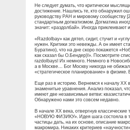
Не следует думать, что критически мыслящ
достижение. Нашлись те, кто обнаружил ош
руководству РАН и мировому сообществу [2]
стандартным догматизмом. Догматика иногда
значит: «раздолбай». Иногда приклеивают и
«Razdolbay» как дятел, сидит, стучит и «угл
нужен. Критики это невежды. А он имеет ст
Буратино), что на дне скоро покажется «Но
как сказал бы О.Бендер)!». Посмотрите спи
razdolbays! Их немного. Немного в Новосиб
а в Москве… Бог Москву никогда не обижал
«стратегическое планирование» в физике.
Еще раз в историю. Вернемся к началу ХХ в
знаменитые уравнения. Анализ показал, ч
имеют две независимые ветви: квазистатич
Обнаружено нами это совсем недавно.
В начале ХХ века, отвергнув классические 
«НОВУЮ ФИЗИКУ». Идея шага состояла в т
частицы дать, на их основе, описание макро
макромира. Никаких критериев «научности»