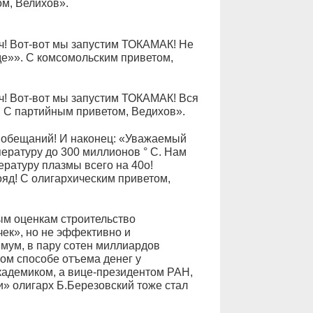
м, Велихов».
ч! Вот-вот мы запустим ТОКАМАК! Не
де»». С комсомольским приветом,
ч! Вот-вот мы запустим ТОКАМАК! Вся
! С партийным приветом, Ведихов».
ет обещаний! И наконец: «Уважаемый
ратуру до 300 миллионов ° C. Нам
ературу плазмы всего на 40о!
яд! С олигархическим приветом,
ым оценкам строительство
ек», но не эффективно и
имум, в пару сотен миллиардов
том способе отъема денег у
академиком, а вице-президентом РАН,
и» олигарх Б.Березовский тоже стал