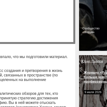
Cообщество
«Форум»
овпало, что мы подготовили материал.
Юрий Павлов
с создания и претворения в жизнь
Журналу «Ро
й, связанных в пространстве (по
больше чувс
нацеленных на выполнение
профессиона
9 июля 2026
литических обзоров для тех, кто
принятую стратегию достижения
фию. Вы в ней можете отыскать