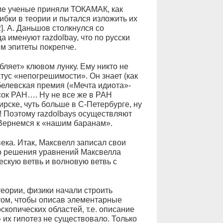
ие ученые приняли ТОКАМАК, как
ибки в теории и пытался изложить их
. А. Даньшов столкнулся со
 именуют razdolbay, что по русски
м эпитеты покрепче.
убляет» клювом лунку. Ему никто не
атус «непогрешимости». Он знает (как
белевская премия («Мечта идиота»-
сок РАН…. Ну не все же в РАН
ирске, чуть больше в С-Петербурге, ну
! Поэтому razdolbays осуществляют
 Вернемся к «нашим баранам».
ека. Итак, Максвелл записал свои
то решения уравнений Максвелла
ескую ветвь и волновую ветвь с
теории, физики начали строить
ом, чтобы описав элементарные
скопических областей, т.е. описание
 их гипотез не существовало. Только