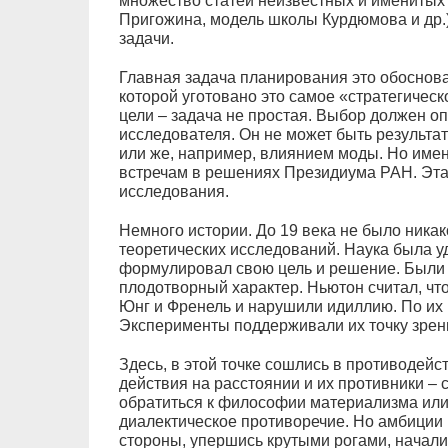
множество статей неизвестных и именитых 
Пригожина, модель школы Курдюмова и др.)
задачи.
Главная задача планирования это обоснова
которой уготовано это самое «стратегиче
цели – задача не простая. Выбор должен оп
исследователя. Он не может быть результа
или же, например, влиянием моды. Но имен
встречам в решениях Президиума РАН. Эта
исследования.
Немного истории. До 19 века не было ника
теоретических исследований. Наука была 
формулировал свою цель и решение. Были 
плодотворный характер. Ньютон считал, что
Юнг и Френель и нарушили идиллию. По их 
Эксперименты поддерживали их точку зрен
Здесь, в этой точке сошлись в противодейс
действия на расстоянии и их противники – 
обратиться к философии материализма или
диалектическое противоречие. Но амбиции
стороны, упершись крутыми рогами, начали д