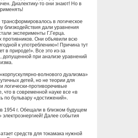
очен. Диалектику-то они знают! Но в
применять!
е трансформировалось в логическое
зу близкодействия дали уравнения
тали эксперименты Г.Герца.
х противников. Они объявили всю
годной к употреблению»! Причина тут
 в природе!». Все это из-за
, допущенной при анализе уравнений
визма.
«корпускулярно-волнового дуализма»
утичных детей, но не теории для
ти логически-противоречивые
е, что в современной науке все «в
ь по бульвару «достижений».
в 1954 г. Обещали в близком будущем
» электроэнергией! Далее события
ватает средств для токамака нужной