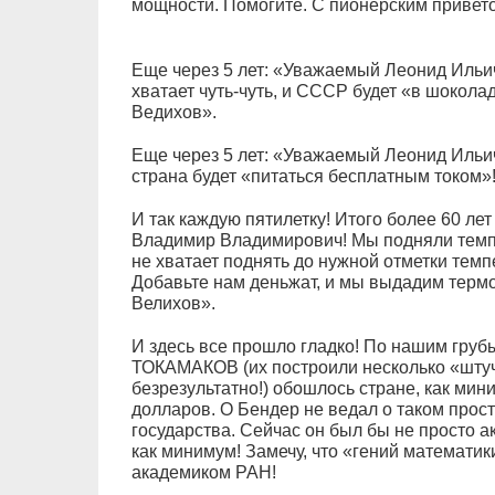
мощности. Помогите. С пионерским привето
Еще через 5 лет: «Уважаемый Леонид Ильи
хватает чуть-чуть, и СССР будет «в шокола
Ведихов».
Еще через 5 лет: «Уважаемый Леонид Ильи
страна будет «питаться бесплатным током»
И так каждую пятилетку! Итого более 60 л
Владимир Владимирович! Мы подняли темпе
не хватает поднять до нужной отметки темп
Добавьте нам деньжат, и мы выдадим термо
Велихов».
И здесь все прошло гладко! По нашим груб
ТОКАМАКОВ (их построили несколько «штуч
безрезультатно!) обошлось стране, как мин
долларов. О Бендер не ведал о таком прос
государства. Сейчас он был бы не просто 
как минимум! Замечу, что «гений математик
академиком РАН!