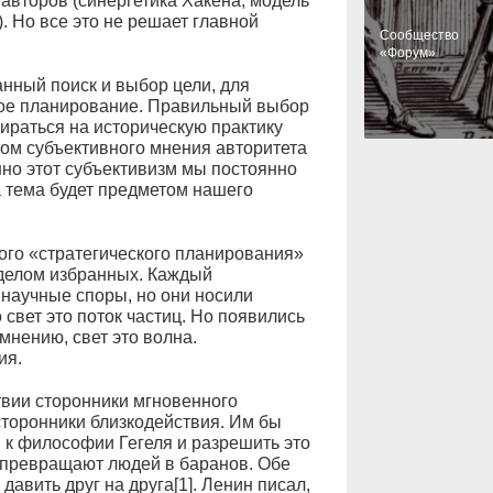
авторов (синергетика Хакена, модель
. Но все это не решает главной
Cообщество
«Форум»
нный поиск и выбор цели, для
ское планирование. Правильный выбор
ираться на историческую практику
том субъективного мнения авторитета
но этот субъективизм мы постоянно
 тема будет предметом нашего
кого «стратегического планирования»
уделом избранных. Каждый
научные споры, но они носили
 свет это поток частиц. Но появились
мнению, свет это волна.
ия.
твии сторонники мгновенного
сторонники близкодействия. Им бы
 к философии Гегеля и разрешить это
 превращают людей в баранов. Обе
авить друг на друга[1]. Ленин писал,