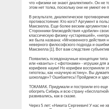
что «физики не знают диалектики!». Он не т
этом нет толка, поскольку они не умеют ее 
В результате, диалектическое противоречи
противостояние: Кто кого? Аргумент в поль
Максвелла. Еще более веским аргументом с
Сторонники близкодействия «добили» свои
классическую физику «устаревшей», «непри
же была названа: «Мгновенного действия нет
неверного философского подхода и ошибки
Максвелла [1]. Вот вам следствие субъекти
Появились псевдонаучные концепции типа 
или «кванты» с «фотонами» - игрушки для а
корифеев науки! Но корифеи восприняли э
гипотезы, как «научную истину». Вы думает
шоколаде»? Ошибаетесь! Пройдемся и здес
ТОКАМАК. Придумали и построили его еще 
обогреть Сибирь и всю страну «бесплатной
развивались, как в сказке.
Через 5 лет: «Никита Сергеевич! У нас не х