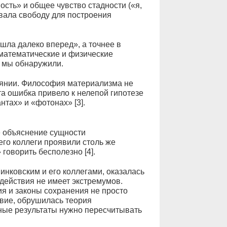
сть» и общее чувство стадности («я,
ывала свободу для построения
ла далеко вперед», а точнее в
 математические и физические
 мы обнаружили.
тоянии. Философия материализма не
та ошибка привело к нелепой гипотезе
нтах» и «фотонах» [3].
 объяснение сущности
его коллеги проявили столь же
оворить бесполезно [4].
инковским и его коллегами, оказалась
 действия не имеет экстремумов.
я и законы сохранения не просто
твие, обрушилась теория
ные результаты нужно пересчитывать