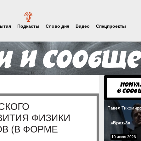
ытия
Подкасты
Слово дня
Видео
Спецпроекты
СКОГО
Павел Тихомир
ВИТИЯ ФИЗИКИ
«Брат-3»
В (В ФОРМЕ
10 июля 2026