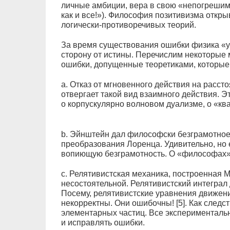
личные амбиции, вера в свою «непогрешимо
как и все!»). Философия позитивизма откр
логически-противоречивых теорий.
За время существования ошибки физика «уш
сторону от истины. Перечислим некоторые
ошибки, допущенные теоретиками, которые
a. Отказ от мгновенного действия на расс
отвергает такой вид взаимного действия. Э
о корпускулярно волновом дуализме, о «ква
b. Эйнштейн дал философски безграмотное
преобразования Лоренца. Удивительно, но 
вопиющую безграмотность. О «философах» г
c. Релятивистская механика, построенная М
несостоятельной. Релятивистский интеграл
Посему, релятивистские уравнения движени
некорректны. Они ошибочны! [5]. Как следс
элементарных частиц. Все эксперименталь
и исправлять ошибки.