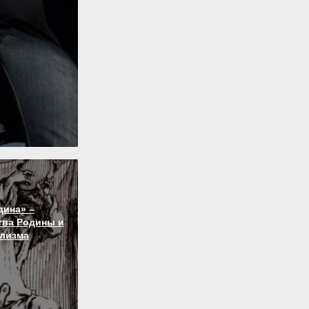
дина» –
тва Родины и
лизма