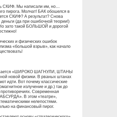
ль СКИФ. Мы написали им, но…
го пирога. Молчат! БАК обошелся в
дется СКИФ? А результат? Снова
е деньги (да при ошибочной теории!)
 Но зато такой БОЛЬШОЙ и дорогой
естижно!
тических и физических ошибок
лизма «большой взрыв», как начало
ществовать!
называется «ШИРОКО ШАГНУЛИ, ШТАНЫ
ной новой физики. В рваных штанах
ют идти. Вот почему классические
магнитное излучение и др.) так до
в противоречиях. Современная
АБСУРДА». В этом «театре»,
тематическими нелепостями.
лько на финансовый пирог.
ставляют основу «стратегического»