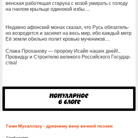
вен­ская ра­бо­тя­щая ста­ру­ха с ко­зой уми­рать с го­ло­ду
на гни­лом крыль­це оди­но­кой из­бы…
Не­дав­но афон­ский мо­нах ска­зал, что Русь обя­за­тель­
но воз­ро­дит­ся и за­си­я­ет на весь мир, ибо каж­дый метр
Её зем­ли обиль­но по­лит кро­вью му­че­ни­ков…
Сла­ва Про­ха­но­ву — про­ро­ку Исайе на­ших дней!..
Про­вид­цу и Стро­и­те­лю ве­ли­ко­го Рос­сий­ско­го Го­су­дар­
ст­ва!
Гимн Мусалласу - древнему вину вечной поэзии
Cообщество