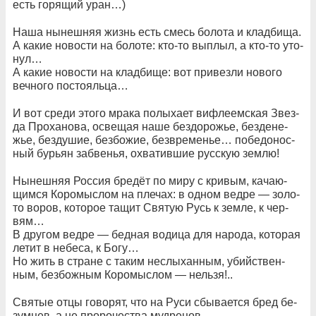
есть го­ря­щий уран…)
На­ша ны­неш­няя жизнь есть смесь бо­ло­та и клад­би­ща.
А ка­кие но­во­сти на бо­ло­те: кто-то вы­плыл, а кто-то уто­
нул…
А ка­кие но­во­сти на клад­би­ще: вот при­вез­ли но­во­го
веч­но­го по­сто­яль­ца…
И вот сре­ди это­го мра­ка по­лы­ха­ет ви­ф­ле­ем­ская Звез­
да Про­ха­но­ва, ос­ве­щая на­ше без­до­ро­жье, без­де­не­
жье, без­ду­шие, без­бо­жие, без­вре­ме­нье… по­бе­до­нос­
ный бу­рь­ян заб­ве­нья, ох­ва­тив­шие рус­скую зем­лю!
Ны­неш­няя Рос­сия бре­дёт по ми­ру с кри­вым, ка­ча­ю­
щим­ся Ко­ро­мыс­лом на пле­чах: в од­ном ве­д­ре — зо­ло­
то во­ров, ко­то­рое та­щит Свя­тую Русь к зем­ле, к чер­
вям…
В дру­гом ве­д­ре — бед­ная во­ди­ца для на­ро­да, ко­то­рая
ле­тит в не­бе­са, к Бо­гу…
Но жить в стра­не с та­ким не­слы­хан­ным, убий­ст­вен­
ным, без­бож­ным Ко­ро­мыс­лом — нель­зя!..
Свя­тые от­цы го­во­рят, что на Ру­си сбы­ва­ет­ся бред бе­
зум­цев, а не про­ро­че­ст­ва му­д­ре­цов…