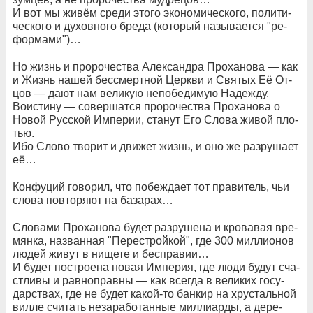
И вот мы жи­вём сре­ди это­го эко­но­ми­че­с­ко­го, по­ли­ти­
че­с­ко­го и ду­хов­но­го бре­да (ко­то­рый на­зы­ва­ет­ся "ре­
фор­ма­ми")…
Но жизнь и про­ро­че­ст­ва Алек­сан­д­ра Про­ха­но­ва — как
и Жизнь на­шей бес­смерт­ной Церк­ви и Свя­тых Её От­
цов — да­ют нам ве­ли­кую не­по­бе­ди­мую На­деж­ду.
Во­ис­ти­ну — со­вер­шат­ся про­ро­че­ст­ва Про­ха­но­ва о
Но­вой Рус­ской Им­пе­рии, ста­нут Его Сло­ва жи­вой пло­
тью.
Ибо Сло­во тво­рит и дви­жет жизнь, и оно же раз­ру­ша­ет
её…
Кон­фу­ций го­во­рил, что по­беж­да­ет тот пра­ви­тель, чьи
сло­ва по­вто­ря­ют на ба­за­рах…
Сло­ва­ми Про­ха­но­ва бу­дет раз­ру­ше­на и кро­ва­вая вре­
мян­ка, на­зван­ная "Пе­ре­ст­рой­кой", где 300 мил­ли­о­нов
лю­дей жи­вут в ни­ще­те и бес­пра­вии…
И бу­дет по­ст­ро­е­на но­вая Им­пе­рия, где лю­ди бу­дут сча­
ст­ли­вы и рав­но­прав­ны — как все­гда в ве­ли­ких го­су­
дар­ст­вах, где не бу­дет ка­кой-то бан­кир на хру­с­таль­ной
вил­ле счи­тать не­за­ра­бо­тан­ные мил­ли­ар­ды, а де­ре­