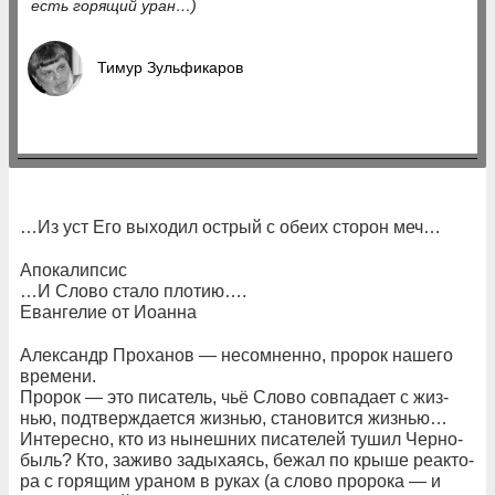
есть го­ря­щий уран…)
Тимур Зульфикаров
…Из уст Его вы­хо­дил ос­т­рый с обе­их сто­рон меч…
Апо­ка­лип­сис
…И Сло­во ста­ло пло­тию….
Еван­ге­лие от Ио­ан­на
Алек­сандр Про­ха­нов — не­со­мнен­но, про­рок на­ше­го
вре­ме­ни.
Про­рок — это пи­са­тель, чьё Сло­во сов­па­да­ет с жиз­
нью, под­тверж­да­ет­ся жиз­нью, ста­но­вит­ся жиз­нью…
Ин­те­рес­но, кто из ны­неш­них пи­са­те­лей ту­шил Чер­но­
быль? Кто, за­жи­во за­ды­ха­ясь, бе­жал по кры­ше ре­ак­то­
ра с го­ря­щим ура­ном в ру­ках (а сло­во про­ро­ка — и