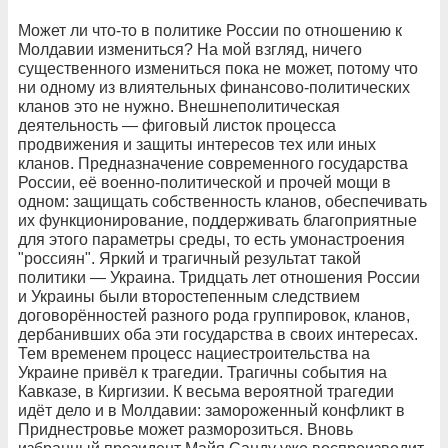
Может ли что-то в политике России по отношению к
Молдавии измениться? На мой взгляд, ничего
существенного измениться пока не может, потому что
ни одному из влиятельных финансово-политических
кланов это не нужно. Внешнеполитическая
деятельность — фиговый листок процесса
продвижения и защиты интересов тех или иных
кланов. Предназначение современного государства
России, её военно-политической и прочей мощи в
одном: защищать собственность кланов, обеспечивать
их функционирование, поддерживать благоприятные
для этого параметры среды, то есть умонастроения
"россиян". Яркий и трагичный результат такой
политики — Украина. Тридцать лет отношения России
и Украины были второстепенным следствием
договорённостей разного рода группировок, кланов,
дербанивших оба эти государства в своих интересах.
Тем временем процесс нациестроительства на
Украине привёл к трагедии. Трагичны события на
Кавказе, в Киргизии. К весьма вероятной трагедии
идёт дело и в Молдавии: замороженный конфликт в
Приднестровье может разморозиться. Вновь