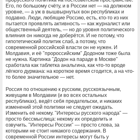
Его, по большому счёту, и в России нет — на должном
уровне, — а уж в вышвырнутых вон республиках и
подавно. Люди, любящие Россию, есть, кто-то из них
пытается проявлять активность — как журналист или
общественный деятель, — но до уровня политического
влияния он никогда не доберётся. И не потому, что
гипотетический политик слаб, а потому, что
современной российской власти он не нужен. И
Молдавия, и её "пророссийским" Додоном тоже была
не нужна. Картинка "Додон на параде в Москве"
сработала как таблетка анальгина, как что-то вроде
лёгкого дурмана: на короткое время сгодится, а на что-
то более значительное — нет.
Россия по отношению к русским, русскоязычным,
живущим в Молдавии (и во всех остальных
республиках), ведёт себя предательски, и никаких
изменений этой политики не следует ожидать.
Изменить её некому. "Интересы русского народа" —
просто бессмыслица: некому их определить и
озвучить. "Интересы России" — просто слова, за
которыми не стоит никакого содержания. В
современной России интересы могут быть у