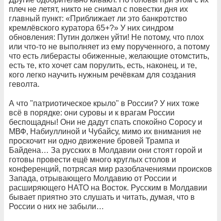
плеч не летят, никто не снимал с повестки дня их
главный пункт: «Приближает ли это банкротство
кремлёвского куратора 65+?» У них синдром
обновления: Путин должен уйти! Не потому, что плох
или что-то не выполняет из ему порученного, а потому
что есть либерасты обиженные, желающие отомстить,
есть те, кто хочет сам порулить, есть, наконец, и те,
кого легко научить нужным речёвкам для создания
геволта.
А что "патриотическое крыло" в России? У них тоже
всё в порядке: они суровы и к врагам России
беспощадны! Они не дадут спать спокойно Соросу и
МВФ, Набиуллиной и Чубайсу, мимо их внимания не
проскочит ни одно движение бровей Трампа и
Байдена… За русских в Молдавии они стоят горой и
готовы провести ещё много круглых столов и
конференций, потрясая мир разоблачениями происков
Запада, отрывающего Молдавию от России и
расширяющего НАТО на Восток. Русским в Молдавии
бывает приятно это слушать и читать, думая, что в
России о них не забыли…