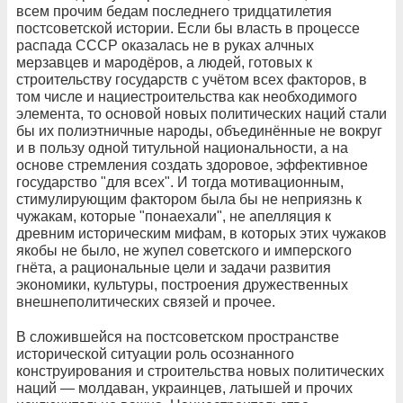
всем прочим бедам последнего тридцатилетия
постсоветской истории. Если бы власть в процессе
распада СССР оказалась не в руках алчных
мерзавцев и мародёров, а людей, готовых к
строительству государств с учётом всех факторов, в
том числе и нациестроительства как необходимого
элемента, то основой новых политических наций стали
бы их полиэтничные народы, объединённые не вокруг
и в пользу одной титульной национальности, а на
основе стремления создать здоровое, эффективное
государство "для всех". И тогда мотивационным,
стимулирующим фактором была бы не неприязнь к
чужакам, которые "понаехали", не апелляция к
древним историческим мифам, в которых этих чужаков
якобы не было, не жупел советского и имперского
гнёта, а рациональные цели и задачи развития
экономики, культуры, построения дружественных
внешнеполитических связей и прочее.
В сложившейся на постсоветском пространстве
исторической ситуации роль осознанного
конструирования и строительства новых политических
наций — молдаван, украинцев, латышей и прочих