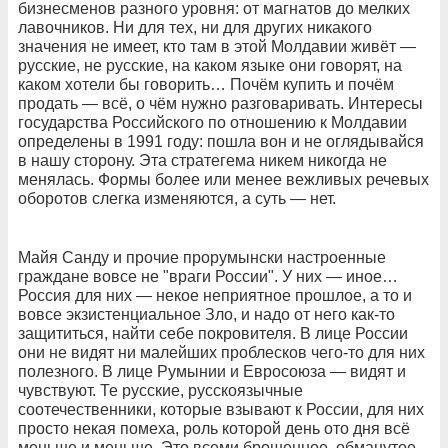
бизнесменов разного уровня: от магнатов до мелких
лавочников. Ни для тех, ни для других никакого
значения не имеет, кто там в этой Молдавии живёт —
русские, не русские, на каком языке они говорят, на
каком хотели бы говорить… Почём купить и почём
продать — всё, о чём нужно разговаривать. Интересы
государства Российского по отношению к Молдавии
определены в 1991 году: пошла вон и не оглядывайся
в нашу сторону. Эта стратегема никем никогда не
менялась. Формы более или менее вежливых речевых
оборотов слегка изменяются, а суть — нет.
Майя Санду и прочие прорумынски настроенные
граждане вовсе не "враги России". У них — иное…
Россия для них — некое неприятное прошлое, а то и
вовсе экзистенциальное Зло, и надо от него как-то
защититься, найти себе покровителя. В лице России
они не видят ни малейших проблесков чего-то для них
полезного. В лице Румынии и Евросоюза — видят и
чувствуют. Те русские, русскоязычные
соотечественники, которые взывают к России, для них
просто некая помеха, роль которой день ото дня всё
меньше и меньше. Это всеми брошенное, обманутое