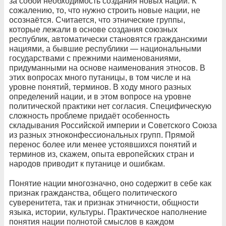
за собой необходимость создания новых наций. К
сожалению, то, что нужно строить новые нации, не
осознаётся. Считается, что этнические группы,
которые лежали в основе создания союзных
республик, автоматически становятся гражданскими
нациями, а бывшие респуб­лики — национальными
государствами с прежними наименованиями,
придуманными на основе наименования этносов. В
этих вопросах много путаницы, в том числе и на
уровне понятий, терминов. В ходу много разных
определений нации, и в этом вопросе на уровне
политической практики нет согласия. Специфическую
сложность проблеме придаёт особенность
складывания Российской империи и Советского Союза
из разных этноконфессиональных групп. Прямой
перенос более или менее устоявшихся понятий и
терминов из, скажем, опыта европейских стран и
народов приводит к путанице и ошибкам.
Понятие нации многозначно, оно содержит в себе как
признак гражданства, общего политического
суверенитета, так и признак этничности, общности
языка, истории, культуры. Практическое наполнение
понятия нации полнотой смыслов в каждом