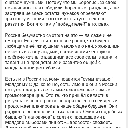
считаем нужными. Потому что мы боролись за свою
независимость и победили. Коренные граждане, а не
застрявшие здесь остатки чужаков определяют
трактовку истории, языки и их статусы, векторы
развития. Вот что там у "победителей" в головах.
Россия безучастно смотрит на это — да даже и не
смотрит. Ей действительно всё равно, что будет с
любящими её, живущими мыслями о ней, хранящими
её честь и славу людьми, прожившими честную и
нелёгкую жизнь, отдавшими все свои силы, знания и
таланты на процветание и развитие общей с
молдаванами республики.
Есть ли в России те, кому нравится "румынизация"
Молдовы? О да, конечно, есть. Именно они в России
вот уже тридцать лет самые влиятельные, самые
громкоговорящие. Это те, кто пришёл к власти в
результате перестройки, не утратил её по сей день и
продолжает планировать наше общее будущее. Они
радуются выполнению этих планов. Один из подобных
бывших "плановиков" в связи с прошедшими в
Молдове выборами пишет: «Евровосток свежеет».
Другие одобрительно кивают. Но головы при этом с их