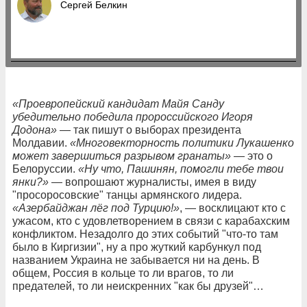
Сергей Белкин
«Проевропейский кандидат Майя Санду
убедительно победила пророссийского Игоря
Додона»
— так пишут о выборах президента
Молдавии.
«Многовекторность политики Лукашенко
может завершиться разрывом гранаты»
— это о
Белоруссии.
«Ну что, Пашинян, помогли тебе твои
янки?»
— вопрошают журналисты, имея в виду
"просоросовские" танцы армянского лидера.
«Азербайджан лёг под Турцию!»
, — восклицают кто с
ужасом, кто с удовлетворением в связи с карабахским
конфликтом. Незадолго до этих событий "что-то там
было в Киргизии", ну а про жуткий карбункул под
названием Украина не забывается ни на день. В
общем, Россия в кольце то ли врагов, то ли
предателей, то ли неискренних "как бы друзей"…