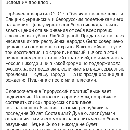
Вспомним прошлое…
Горбачёв превратил СССР в "бесчувственное тело", а
Ельцин с украинским и белорусским подельниками его
расчленил. Цель узурпаторов была очевидна: взять
власть ценой отшвыривания от себя всех прочих
союзных республик. Любой ценой! Предательство всех
населявших эти республики народов было совершено
цинично и совершенно открыто. Важно сейчас, спустя
три десятилетия, не строить иллюзий: ничего в этой
линии поведения, ставшей стратегией, не изменилось.
Россия никогда и ни в какой форме не поддерживала
русских за её пределами, если иметь в виду серьёзные
проблемы — судьбу народа, — а не празднование дня
рождения Пушкина с песнями и плясками.
Словосочетание "прорусский политик" вызывает
недоумение. Политологи, дорогие мои, попробуйте
составить список прорусских политиков,
возглавлявших бывшие союзные республики за
последние 30 лет. Составили? Думаю, лист бумаги
остался чистым и его можно заполнить чем-то более
разумным. Нет, не было и никогда не будет
прорусского политика на постсоветском пространстве.