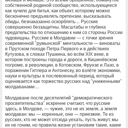
собственной родиной сообщество, использующееся
как чучело для битья, как объект, которому можно
бесконечно предъявлять претензии, высказывать
обиды, безнаказанно оскорблять… Русские
совершенно беззащитны. Масштабы и глубина
предательства по отношению к ним со стороны России
чудовищны. Русские в Молдавии — с точки зрения
современной "румынской" ментальности — виноваты
в Прутском походе Петра Первого и в действиях
Кутузова, в словах Пушкина, во всём XIX веке, в
котором построены города и дороги, в Кишинёвском
погроме, в революции, в Котовском, Фрунзе и Лазо, в
поражении Гитлера и Антонеску, во взлёте экономики,
науки и культуры в послевоенный период, который
оценивается как торжество русских над "униженными"
молдаванами…
Молдаване после десятилетий "демократического
просветительства" искренне считают, что русские
здесь, в Молдове, — чужие, это не их земля, а земля
молдаван: мы — коренные, они — приезжие. Те из
русских, кто не может отсюда уехать, пусть живут, мы
их не гоним, но правила жизни установим такие, какие