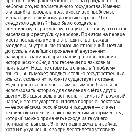
просто в силу фактического состава граждан этого
небольшого, но полиэтничного государства. Именно
эта ошибка породила практически все проблемы,
мешающие спокойному развитию страны. Что
следовало делать? Надо было создавать
политическую, гражданскую нацию, состоящую из всех
населяющих республику народов. При этом на первое
место поставить именно это: единство граждан
Молдовы, внутреннюю гармонию отношений. Нельзя
допускать малейших проявлений внутренних
раздоров, взаимных притязаний, расковыривания
исторических обид и притеснений по языковым
признакам. Надо не ставить, а снимать "проблему
языка", быть может, вводить столько государственных
языков, сколько их по факту существует в стране.
Надо принять прошлое таким, каким оно было, и не
использовать историю для сведения счётов друг с
другом. Высшая цель и ценность — сильный, дружный
народ и его государство. И тогда вопрос о "векторах"
— европейском, российском и так далее — станет
техническим политико-экономическим инструментом,
который можно применять исходя из текущего
понимания выгоды. Это не поздно делать и сейчас,
хотя и в ухудшенных за три десятилетия условиях.