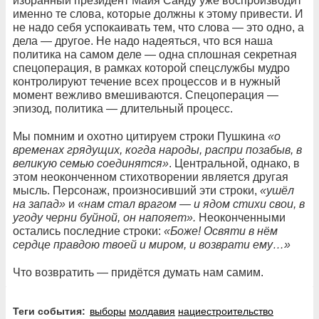
избранный президент Майя Санду уже воспроизводит
именно те слова, которые должны к этому привести. И
не надо себя успокаивать тем, что слова — это одно, а
дела — другое. Не надо надеяться, что вся наша
политика на самом деле — одна сплошная секретная
спецоперация, в рамках которой спецслужбы мудро
контролируют течение всех процессов и в нужный
момент вежливо вмешиваются. Спецоперация —
эпизод, политика — длительный процесс.
Мы помним и охотно цитируем строки Пушкина
«о
временах грядущих, когда народы, распри позабыв, в
великую семью соединятся»
. Центральной, однако, в
этом неоконченном стихотворении является другая
мысль. Персонаж, произносивший эти строки,
«ушёл
на запад»
и
«нам стал врагом — и ядом стихи свои, в
угоду черни буйной, он напояет».
Неоконченными
остались последние строки:
«Боже! Освяти в нём
сердце правдою твоей и миром, и возврати ему…»
Что возвратить — придётся думать нам самим.
Теги события:
выборы
молдавия
нациестроительство