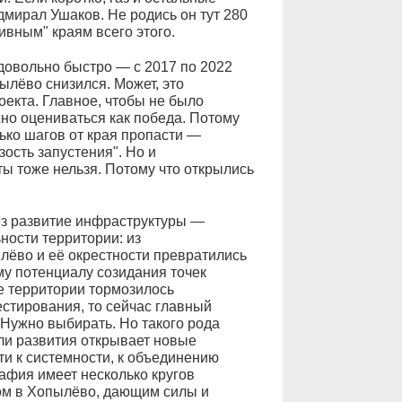
мирал Ушаков. Не родись он тут 280
ивным" краям всего этого.
довольно быстро — с 2017 по 2022
ылёво снизился. Может, это
оекта. Главное, чтобы не было
но оцениваться как победа. Потому
ько шагов от края пропасти —
ость запустения". Но и
ы тоже нельзя. Потому что открылись
ез развитие инфраструктуры —
ости территории: из
лёво и её окрестности превратились
му потенциалу созидания точек
е территории тормозилось
стирования, то сейчас главный
Нужно выбирать. Но такого рода
ли развития открывает новые
ти к системности, к объединению
афия имеет несколько кругов
ом в Хопылёво, дающим силы и