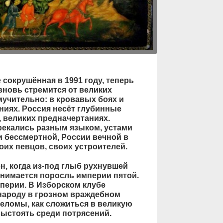
 сокрушённая в 1991 году, теперь
вновь стремится от великих
мучительно: в кровавых боях и
ниях. Россия несёт глубинные
х, великих предначертаниях.
рекались разным языком, устами
и бессмертной, России вечной в
оих певцов, своих устроителей.
, когда из-под глыб рухнувшей
нимается поросль империи пятой.
перии. В Изборском клубе
 народу в грозном враждебном
реломы, как сложиться в великую
ыстоять среди потрясений.