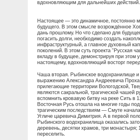
вдохновляющим для дальнейших действий.
Настоящее — это динамичное, постоянно 
будущего. В этом смысле возрождённое Х
дань прошлому. Но что сделано для будуще
погасить долги, необходимо создать накоп
инфраструктурный, а главное духовный кап
поколений. В этом суть проекта "Русская ча
вкладу в будущее, демонстрируя при этом 
настоящему, вдохновляющий восторг перед
Чаша вторая. Рыбинское водохранилище и е
выражению Александра Андреевича Проха
прилегающие территории Вологодской, Тве
являются сакральной, трагической чашей р
вспомнить кровавую битву на реке Сить в 1
Восточная Русь отошла на многие годы под
трагическим последствиям — Смуте начала 
Угличе царевича Димитрия. А в первой пол
Рыбинского водохранилища оказались зато
деревень, десятки храмов, три монастыря;
переселить.