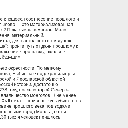
меняющееся соотнесение прошлого и
опылёво — это материализованная
го? Пока очень немногое. Мало
ления: материальный,
итал, для настоящего и грядущих
ша": пройти путь от дани прошлому к
уважение к прошлому, любовь к
 будущим.
го окрестности. По меткому
нова, Рыбинское водохранилище и
рской и Ярославской областей
усской истории. Достаточно
238 году, после которой Северо-
 владычество монголов. К не менее
XVII века — привело Русь убийство в
овине прошлого века под водами
пленными город Молога, сотни
 130 тысяч человек пришлось