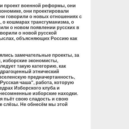
и проект военной реформы, они
кономике, они проектировали
ни говорили о новых отношениях с
, о кошмарах трансгуманизма, о
или о новом появлении русских в
оворили о новой русской
мыслах, объясняющих Россию как
лялись замечательные проекты, за
, изборские экономисты,
ледует такую категорию, как
и драгоценный этнический
 вселенскую предначертанность,
Русская чаша", работа, которую
едрах Изборского клуба и
 несомненные изборские находки.
ия пьёт свою сладость и свою
ые слёзы. Не обнесём мы этой