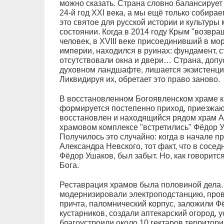
можно сказать. Страна словно балансирует 
24-й год XXI века, а мы ещё только собирае
это святое для русской истории и культуры
состоянии. Когда в 2014 году Крым "возвра
человек, в XVIII веке присоединивший в мо
империи, находился в руинах: фундамент, 
отсутствовали окна и двери… Страна, доп
духовном ландшафте, лишается экзистенци
Ликвидируя их, обретает это право заново.
В восстановленном Богоявленском храме к
формируется постепенно приход, приезжаю
восстановлен и находящийся рядом храм А
храмовом комплексе "встретились" Фёдор 
Получилось это случайно: когда в начале п
Александра Невского, тот факт, что в сосе
Фёдор Ушаков, был забыт. Но, как говорится,
Бога.
Реставрация храмов была половиной дела.
модернизировали электроподстанцию, прове
причта, паломнический корпус, заложили Ф
кустарников, создали аптекарский огород, 
благоустроили около 10 гектаров территории