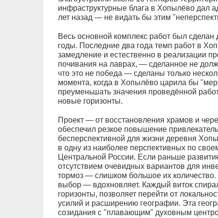
инфраструктурные блага в Хопылёво дал ад
лет назад — не видать бы этим "неперспект
Весь основной комплекс работ был сделан 
годы. Последние два года темп работ в Хоп
замедление и естественно в реализации пр
почивания на лаврах, — сделанное не долж
что это не победа — сделаны только нескол
момента, когда в Хопылёво царила бы "мерз
преуменьшать значения проведённой работ
новые горизонты.
Проект — от восстановления храмов и чер
обеспечил резкое повышение привлекательн
бесперспективной для жизни деревня Хопы
в одну из наиболее перспективных по свое
Центральной России. Если раньше развити
отсутствием очевидных вариантов для инве
тормоз — слишком большое их количество. 
выбор — вдохновляет. Каждый виток спира
горизонты, позволяет перейти от локальнос
усилий и расширению географии. Эта геогр
созидания с "плавающим" духовным центр