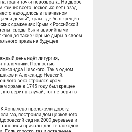
на грани точки невозврата. На дворе
м камни: всего несколько лет назад
 место находилось в плачевном
щался домой", храм, где был крещён
рских сражениях Крым к Российской
стены, своды были аварийными,
ускающая такие чёрные дыры в своём
ального права на будущее.
аждый день идёт литургия,
т паломники. Полностью
лександра Невского. Так в одном
Ушаков и Александр Невский.
рошлого века строился храм
днем храме в 1745 году был крещён
 кто верит в случай, тот не верит в
 К Хопылёво проложили дорогу,
ли газ, построили дом церковного
ёдоровский сад на 2000 деревьев и
установили причалы для теплоходов,
. Если коротко, газ и остальные