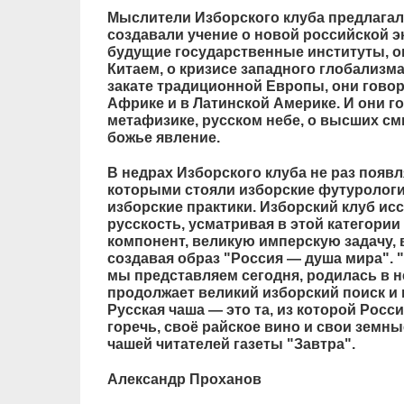
Мыслители Изборского клуба предлагал
создавали учение о новой российской э
будущие государственные институты, о
Китаем, о кризисе западного глобализма
закате традиционной Европы, они говор
Африке и в Латинской Америке. И они г
метафизике, русском небе, о высших с
божье явление.
В недрах Изборского клуба не раз появ
которыми стояли изборские футурологи
изборские практики. Изборский клуб исс
русскость, усматривая в этой категори
компонент, великую имперскую задачу,
создавая образ "Россия — душа мира". "
мы представляем сегодня, родилась в н
продолжает великий изборский поиск и
Русская чаша — это та, из которой Росс
горечь, своё райское вино и свои земн
чашей читателей газеты "Завтра".
Александр Проханов