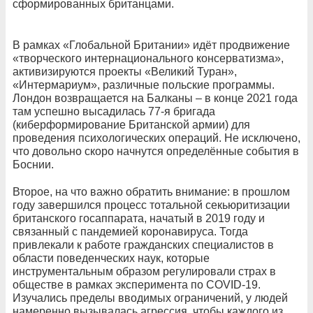
сформированных британцами.
В рамках «Глобальной Британии» идёт продвижение
«творческого интернационального консерватизма»,
активизируются проекты «Великий Туран»,
«Интермариум», различные польские программы.
Лондон возвращается на Балканы – в конце 2021 года
там успешно высадилась 77-я бригада
(киберформирование Британской армии) для
проведения психологических операций. Не исключено,
что довольно скоро начнутся определённые события в
Боснии.
Второе, на что важно обратить внимание: в прошлом
году завершился процесс тотальной секьюритизации
британского госаппарата, начатый в 2019 году и
связанный с пандемией коронавируса. Тогда
привлекали к работе гражданских специалистов в
области поведенческих наук, которые
инструментальным образом регулировали страх в
обществе в рамках эксперимента по COVID-19.
Изучались пределы вводимых ограничений, у людей
намеренно вызывалась агрессия, чтобы каждого из