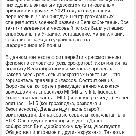
них сделать активным адвокатом антиковидных
прививок и прочее. В 2021 году исследования
перенесли в 77-ю бригаду и Центр гражданских
специалистов военной разведки Великобритании. Все
тактики введения в массовый психоз были успешно
опробованы на Украине: устрашение, манипуляции,
создание из каждого украинца агента
информационной войны.
В данном контексте стоит перейти к рассмотрению
феномена силовиков (секьюрократов), их влияния на
политику Великобритании и мировые процессы.
Какова здесь роль секьюрократов? Британия – это
горизонталь правящих классов. Состоит она из
бюрократов, которые преимущественно являются
выходцами из спецслужб MI (Military Intelligence):
более элитная часть – MI-6 (внешняя разведка), менее
элитная – MI-5 (контрразведка, разведка и
безопасность). Дальше идут часть старой
аристократии, финансовые сервисы, консультанты и
ВПК. Они ведут переговоры, ездят в Давос,
собираются Бильдербергским клубом, участвуют в
Обществе пилигримов и других «кружках». Так вот, в