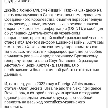
внутри и вне её.
Джеймс Хокенхалл, сменивший Патрика Сандерса на
посту командующего Стратегическим командованием
Соединённого Королевства, отметил первостепенную
роль разведданных, полученных на основе анализа
открытых источников информации (OSINT), и сообщил
об успешной деятельности на украинском
направлении, при которой любой гражданский человек
становится агентом информационной войны. Хотя сам
этот термин Хокенхалл считает устаревшим, так как
теперь всё, что есть в информпространстве, способно
причинить реальный вред противнику. Британскому
генералу вторит и глава Службы внешней разведки
Австралии Керри Хартленд, заявившая о
необходимости более активной работы с открытыми
данными.
И, наконец, уже в 2022 году в Foreign Affairs вышла
статья «Open Secrets: Ukraine and the Next Intelligence
Revolution», в которой прозвучал призыв к созданию
единой разведывательной структуры, способной
повлиять на весь ход российско-украинского
конфликта.