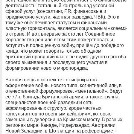
деятельность: тотальный контроль над условной
сферой услуг (консалтинг, PR, финансовые и
юридические услуги, частная разведка, ЧВК). Это к
тому же обеспечивает статусом и финансами
властную горизонталь, является социальным «клеем»
в стране. И вот, впервые за сто лет Соединённое
Королевство решило всем этим пожертвовать и
вступить в полноценную войну, причём до победного
конца, что может говорить только об одном:
британский правящий класс не видит другого способа
своего выживания и последующего участия в
формировании нового миропорядка.
Важная вещь в контексте секьюрократов –
оформление войны нового типа, когнитивной или, в
отечественной формулировке, «ментальной». Ведут
её 77-я бригада Британской армии, а также группа
специалистов военной разведки и сеть
аффилированных структур, вроде частных
консультантов по военным действиям, которые
замешаны в диверсии на Крымском мосту. В разных
регионах мира: Канаде, Нидерландах, Австралии,
Новой Зеландии, в Шотландии на референдуме –