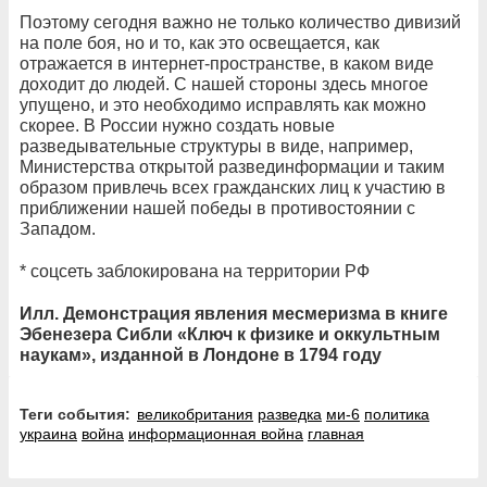
Поэтому сегодня важно не только количество дивизий
на поле боя, но и то, как это освещается, как
отражается в интернет-пространстве, в каком виде
доходит до людей. С нашей стороны здесь многое
упущено, и это необходимо исправлять как можно
скорее. В России нужно создать новые
разведывательные структуры в виде, например,
Министерства открытой развединформации и таким
образом привлечь всех гражданских лиц к участию в
приближении нашей победы в противостоянии с
Западом.
* соцсеть заблокирована на территории РФ
Илл. Демонстрация явления месмеризма в книге
Эбенезера Сибли «Ключ к физике и оккультным
наукам», изданной в Лондоне в 1794 году
Теги события:
великобритания
разведка
ми-6
политика
украина
война
информационная война
главная