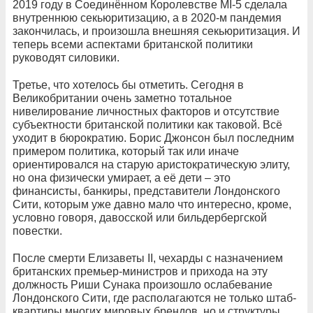
2019 году в Соединённом Королевстве MI-5 сделала
внутреннюю секьюритизацию, а в 2020-м пандемия
закончилась, и произошла внешняя секьюритизация. И
теперь всеми аспектами британской политики
руководят силовики.
Третье, что хотелось бы отметить. Сегодня в
Великобритании очень заметно тотальное
нивелирование личностных факторов и отсутствие
субъектности британской политики как таковой. Всё
уходит в бюрократию. Борис Джонсон был последним
примером политика, который так или иначе
ориентировался на старую аристократическую элиту,
но она физически умирает, а её дети – это
финансисты, банкиры, представители Лондонского
Сити, которым уже давно мало что интересно, кроме,
условно говоря, давосской или бильдербергской
повестки.
После смерти Елизаветы II, чехарды с назначением
британских премьер-министров и прихода на эту
должность Риши Сунака произошло ослабевание
Лондонского Сити, где располагаются не только штаб-
квартиры многих мировых брендов, но и структуры,