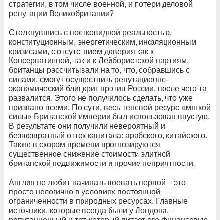
стратегии, в том числе военной, и потери деловой
репутации Великобритании?
Столкнувшись с постковидной реальностью,
конституционным, энергетическим, инфляционным
кризисами, с отсутствием доверия как к
Консервативной, так и к Лейбористской партиям,
британцы рассчитывали на то, что, собравшись с
силами, смогут осуществить репутационно-
экономический блицкриг против России, после чего та
развалится. Этого не получилось сделать, что уже
признано всеми. По сути, весь теневой ресурс «мягкой
силы» Британской империи был использован впустую.
В результате они получили невероятный и
безвозвратный отток капитала: арабского, китайского.
Также в скором времени прогнозируются
существенное снижение стоимости элитной
британской недвижимости и прочие неприятности.
Англия не любит начинать воевать первой – это
просто нелогично в условиях постоянной
ограниченности в природных ресурсах. Главные
источники, которые всегда были у Лондона, –
репутационный и тот, который питает его финансовую