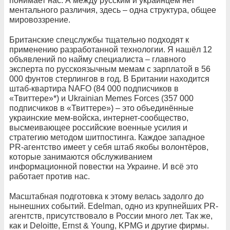
понимает нас. А между русским и украинцем нет
ментального различия, здесь – одна структура, общее
мировоззрение.
Британские спецслужбы тщательно подходят к
применению разработанной технологии. Я нашёл 12
объявлений по найму специалиста – главного
эксперта по русскоязычным мемам с зарплатой в 56
000 фунтов стерлингов в год. В Британии находится
штаб-квартира NAFO (84 000 подписчиков в
«Твиттере»*) и Ukrainian Memes Forces (357 000
подписчиков в «Твиттере») – это объединённые
украинские мем-войска, интернет-сообщество,
высмеивающее российские военные усилия и
стратегию методом шитпостинга. Каждое западное
PR-агентство имеет у себя штаб якобы волонтёров,
которые занимаются обслуживанием
информационной повестки на Украине. И всё это
работает против нас.
Масштабная подготовка к этому велась задолго до
нынешних событий. Edelman, одно из крупнейших PR-
агентств, присутствовало в России много лет. Так же,
как и Deloitte, Ernst & Young, KPMG и другие фирмы.