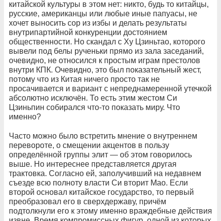
китайской культуры в этом нет: никто, будь то китайцы,
русские, американцы или любые иные папуасы, не
хочет выносить сор из избы и делать результаты
внутрипартийной конкуренции достоянием
общественности. Но скандал с Ху Цзиньтао, которого
вывели под белы рученьки прямо из зала заседаний,
очевидно, не относился к простым играм престолов
внутри КПК. Очевидно, это был показательный жест,
потому что из Китая ничего просто так не
просачивается и вариант с непреднамеренной утечкой
абсолютно исключён. То есть этим жестом Си
Цзиньпин собирался что-то показать миру. Что
именно?
Часто можно было встретить мнение о внутреннем
перевороте, о смещении акцентов в пользу
определённой группы элит — об этом говорилось
выше. Но интереснее представляется другая
трактовка. Согласно ей, заполучивший на недавнем
съезде всю полноту власти Си вторит Мао. Если
второй основал китайское государство, то первый
преобразовал его в сверхдержаву, причём
подтолкнули его к этому именно враждебные действия
извне. Время компромиссных фигур, одной из которых