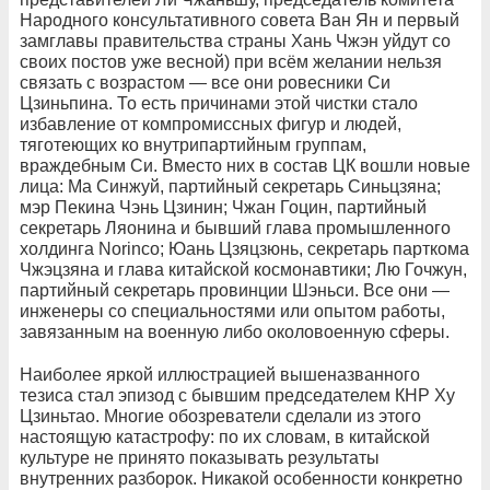
Народного консультативного совета Ван Ян и первый
замглавы правительства страны Хань Чжэн уйдут со
своих постов уже весной) при всём желании нельзя
связать с возрастом — все они ровесники Си
Цзиньпина. То есть причинами этой чистки стало
избавление от компромиссных фигур и людей,
тяготеющих ко внутрипартийным группам,
враждебным Си. Вместо них в состав ЦК вошли новые
лица: Ма Синжуй, партийный секретарь Синьцзяна;
мэр Пекина Чэнь Цзинин; Чжан Гоцин, партийный
секретарь Ляонина и бывший глава промышленного
холдинга Norinco; Юань Цзяцзюнь, секретарь парткома
Чжэцзяна и глава китайской космонавтики; Лю Гочжун,
партийный секретарь провинции Шэньси. Все они —
инженеры со специальностями или опытом работы,
завязанным на военную либо околовоенную сферы.
Наиболее яркой иллюстрацией вышеназванного
тезиса стал эпизод с бывшим председателем КНР Ху
Цзиньтао. Многие обозреватели сделали из этого
настоящую катастрофу: по их словам, в китайской
культуре не принято показывать результаты
внутренних разборок. Никакой особенности конкретно