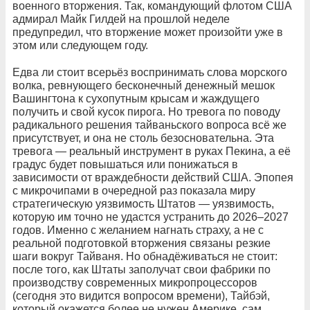
военного вторжения. Так, командующий флотом США
адмирал Майк Гилдей на прошлой неделе
предупредил, что вторжение может произойти уже в
этом или следующем году.
Едва ли стоит всерьёз воспринимать слова морского
волка, ревнующего бесконечный денежный мешок
Вашингтона к сухопутным крысам и жаждущего
получить и свой кусок пирога. Но тревога по поводу
радикального решения тайваньского вопроса всё же
присутствует, и она не столь безосновательна. Эта
тревога — реальный инструмент в руках Пекина, а её
градус будет повышаться или понижаться в
зависимости от враждебности действий США. Эпопея
с микрочипами в очередной раз показала миру
стратегическую уязвимость Штатов — уязвимость,
которую им точно не удастся устранить до 2026–2027
годов. Именно с желанием нагнать страху, а не с
реальной подготовкой вторжения связаны резкие
шаги вокруг Тайваня. Но обнадёживаться не стоит:
после того, как Штаты заполучат свои фабрики по
производству современных микропроцессоров
(сегодня это видится вопросом времени), Тайбэй,
который окажется более не нужен Америке, сам