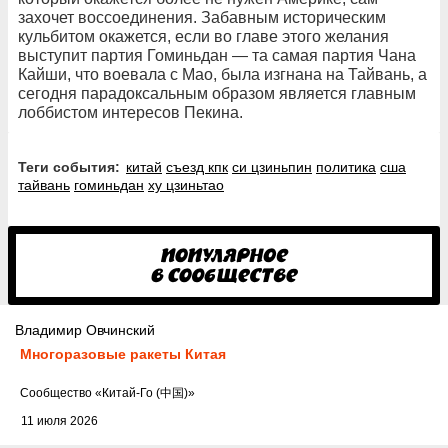
захочет воссоединения. Забавным историческим
кульбитом окажется, если во главе этого желания
выступит партия Гоминьдан — та самая партия Чана
Кайши, что воевала с Мао, была изгнана на Тайвань, а
сегодня парадоксальным образом является главным
лоббистом интересов Пекина.
Теги события:
китай
съезд кпк
си цзиньпин
политика
сша
тайвань
гоминьдан
ху цзиньтао
Владимир Овчинский
Многоразовые ракеты Китая
Cообщество
«Китай-Го (中国)»
11 июля 2026