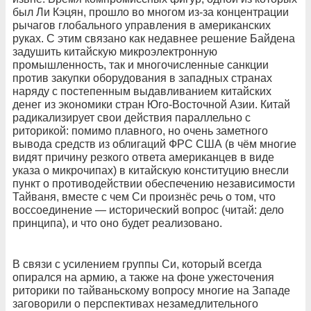
был Ли Кэцян, прошло во многом из-за концентрации
рычагов глобального управления в американских
руках. С этим связано как недавнее решение Байдена
задушить китайскую микроэлектронную
промышленность, так и многочисленные санкции
против закупки оборудования в западных странах
наряду с постепенным выдавливанием китайских
денег из экономики стран Юго-Восточной Азии. Китай
радикализирует свои действия параллельно с
риторикой: помимо плавного, но очень заметного
вывода средств из облигаций ФРС США (в чём многие
видят причину резкого ответа американцев в виде
указа о микрочипах) в китайскую конституцию внесли
пункт о противодействии обеспечению независимости
Тайваня, вместе с чем Си произнёс речь о том, что
воссоединение — исторический вопрос (читай: дело
принципа), и что оно будет реализовано.
В связи с усилением группы Си, который всегда
опирался на армию, а также на фоне ужесточения
риторики по тайваньскому вопросу многие на Западе
заговорили о перспективах незамедлительного