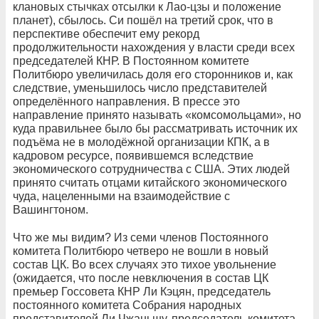
клановых стычках отсылки к Лао-цзы и положение
планет), сбылось. Си пошёл на третий срок, что в
перспективе обеспечит ему рекорд
продолжительности нахождения у власти среди всех
председателей КНР. В Постоянном комитете
Политбюро увеличилась доля его сторонников и, как
следствие, уменьшилось число представителей
определённого направления. В прессе это
направление принято называть «комсомольцами», но
куда правильнее было бы рассматривать источник их
подъёма не в молодёжной организации КПК, а в
кадровом ресурсе, появившемся вследствие
экономического сотрудничества с США. Этих людей
принято считать отцами китайского экономического
чуда, нацеленными на взаимодействие с
Вашингтоном.
Что же мы видим? Из семи членов Постоянного
комитета Политбюро четверо не вошли в новый
состав ЦК. Во всех случаях это тихое увольнение
(ожидается, что после невключения в состав ЦК
премьер Госсовета КНР Ли Кэцян, председатель
постоянного комитета Собрания народных
представителей Ли Чжаньшу, председатель комитета