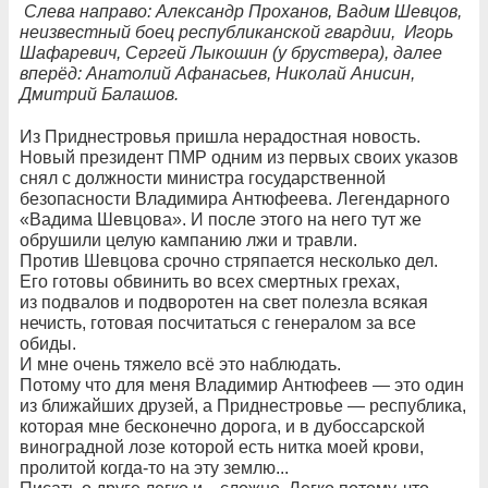
Слева направо: Александр Проханов, Вадим Шевцов,
неизвестный боец республиканской гвардии, Игорь
Шафаревич, Сергей Лыкошин (у бруствера), далее
вперёд: Анатолий Афанасьев, Николай Анисин,
Дмитрий Балашов.
Из Приднестровья пришла нерадостная новость.
Новый президент ПМР одним из первых своих указов
снял с должности министра государственной
безопасности Владимира Антюфеева. Легендарного
«Вадима Шевцова». И после этого на него тут же
обрушили целую кампанию лжи и травли.
Против Шевцова срочно стряпается несколько дел.
Его готовы обвинить во всех смертных грехах,
из подвалов и подворотен на свет полезла всякая
нечисть, готовая посчитаться с генералом за все
обиды.
И мне очень тяжело всё это наблюдать.
Потому что для меня Владимир Антюфеев — это один
из ближайших друзей, а Приднестровье — республика,
которая мне бесконечно дорога, и в дубоссарской
виноградной лозе которой есть нитка моей крови,
пролитой когда-то на эту землю...