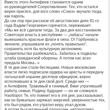
Вместо этого Антюфеев становится одним
из руководителей Сопротивления. Тех, кто остался
верен присяге, для кого слово «Союз» звучало тогда,
как пароль.
До сих пор при рассказе об августовских днях 91-го
года Вадим Георгиевич горячится, переживает:
«Мы же всё сделали тогда. За два дня восстановили
Советскую власть в республике — „лабасы“ начали
вывешивать красные флаги в окна. От Горбуновса
звонили, упрашивали их „понять правильно“,
сохранить хотя бы культурную автономию.
Правительство разбежалось. Забилось в подвалы
штаба гражданской обороны. А потом нас всех
предала Москва...»
В те дни они стали беглецами. Новые московские
власти легко подписали ордера на аресты и передачу
латышской охранке десятков офицеров, верно
исполнивших в те дни свой долг. Среди них —
и Антюфеев. Травимый и гонимый. Вмиг утративший
работу, семью, Родину, будущее — он не сломался.
Наоборот. Те, кто помнит его в эти дни, рассказывают,
как он буквально заряжал энергией, уверенностью тех,
кто был рядом, кто утратил веру, упал духом.
А потом был маленький параходик, неторопливо