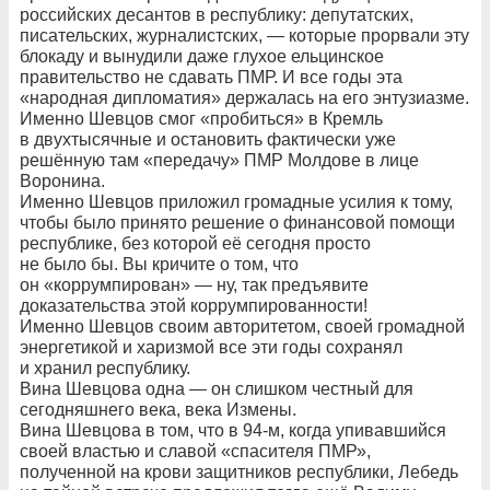
российских десантов в республику: депутатских,
писательских, журналистских, — которые прорвали эту
блокаду и вынудили даже глухое ельцинское
правительство не сдавать ПМР. И все годы эта
«народная дипломатия» держалась на его энтузиазме.
Именно Шевцов смог «пробиться» в Кремль
в двухтысячные и остановить фактически уже
решённую там «передачу» ПМР Молдове в лице
Воронина.
Именно Шевцов приложил громадные усилия к тому,
чтобы было принято решение о финансовой помощи
республике, без которой её сегодня просто
не было бы. Вы кричите о том, что
он «коррумпирован» — ну, так предъявите
доказательства этой коррумпированности!
Именно Шевцов своим авторитетом, своей громадной
энергетикой и харизмой все эти годы сохранял
и хранил республику.
Вина Шевцова одна — он слишком честный для
сегодняшнего века, века Измены.
Вина Шевцова в том, что в 94-м, когда упивавшийся
своей властью и славой «спасителя ПМР»,
полученной на крови защитников республики, Лебедь