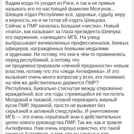
Вадим когда-то уходил из Риги, я так и не привык
называть его по настоящей фамилии Мозгунов...
Шевцов отдал Республике всё, здоровье, судьбу, веру
и верность, но я не готов ей отдать Шевцова.
Сейчас в ПМР началась большая «чистка». Новый
«папа», как называют за глаза президента Шевчука
его окружение, «зачищает» МГБ. На улицу
выбрасывают великолепных профессионалов, боевых
офицеров, награждённых боевыми медалями
и орденами. Не потому, что они в чём-то провинились
перед республикой, а потому, что
не продемонстрировали «личной преданности» новым
властям, потому что это «люди Антюфеева». И это
вызывает очень много вопросов у всех, кто понимает,
на чём же действительно держится ПМР?
Республика, буквально стиснутая между откровенно
враждебной, все эти годы стремящейся её поглотить
Молдовой и лукавой, готовой переварить жирный
кусок ПМР, Украиной, просто не выживет без
серьёзной и активной спецслужбы. И уничтожение
МГБ — это очень серьёзный знак о действительных
целях нового руководства ПМР. Так же, как и травля
Антюфеева. Нам очень хорошо известно, кто такой
генерал Антюфеев, о том, что он сделал и для