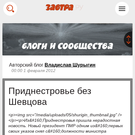
Toggl
navig
Авторский блог
Владислав Шурыгин
00:00 1 февраля 2012
Приднестровье без
Шевцова
<p><img src="/media/uploads/05/shurigin_thumbnail.jpg" />
</p><p>Из&#160;Приднестровья пришла нерадостная
новость. Новый президент ПМР одним из&#160;первых
своих указов снял с&#160;должности министра