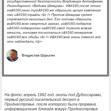
государственной безопасности Владимира Антюфеева.
Легендарного «Вадима Шевцова». И&#160;после этого
на&#160;него тут&#160;же обрушили целую кампанию
лжи и&#160;травли.<br /> Против Шевцова срочно
стряпается несколько дел. Его готовы обвинить
во&#160;всех смертных грехах, из&#160;подвалов
и&#160;подворотен на&#160;свет полезла всякая
нечисть, готовая посчитаться с&#160;генералом
за&#160;все обиды.<br /> И&#160;мне очень тяжело всё
это наблюдать.</p>
Владислав Шурыгин
На фото: апрель 1992 год, окопы под Дубоссарами,
первый русский писательский десант в
Приднестровье, после которого была прорвана
информационная блокада вокруг Приднестровья.