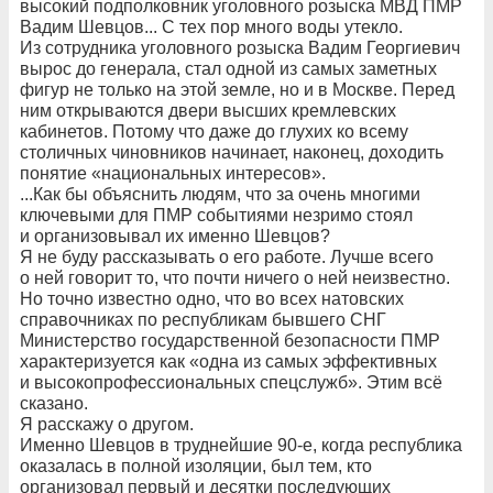
высокий подполковник уголовного розыска МВД ПМР
Вадим Шевцов... С тех пор много воды утекло.
Из сотрудника уголовного розыска Вадим Георгиевич
вырос до генерала, стал одной из самых заметных
фигур не только на этой земле, но и в Москве. Перед
ним открываются двери высших кремлевских
кабинетов. Потому что даже до глухих ко всему
столичных чиновников начинает, наконец, доходить
понятие «национальных интересов».
...Как бы объяснить людям, что за очень многими
ключевыми для ПМР событиями незримо стоял
и организовывал их именно Шевцов?
Я не буду рассказывать о его работе. Лучше всего
о ней говорит то, что почти ничего о ней неизвестно.
Но точно известно одно, что во всех натовских
справочниках по республикам бывшего СНГ
Министерство государственной безопасности ПМР
характеризуется как «одна из самых эффективных
и высокопрофессиональных спецслужб». Этим всё
сказано.
Я расскажу о другом.
Именно Шевцов в труднейшие 90-е, когда республика
оказалась в полной изоляции, был тем, кто
организовал первый и десятки последующих