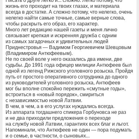
Писать о друге легко и... сложно. Легко потому, что
жизнь его проходит на твоих глазах, и материала
всегда в достатке. А сложно потому, что нелегко, очень
нелегко найти самые точные, самые верные слова,
чтобы раскрыть его образ, его характер.
Много лет редакцию нашей газеты и меня лично
связывает крепкая и искренняя дружба с одним
из самых загадочных и удивительных людей
Приднестровья — Вадимом Георгиевичем Шевцовым
(Владимиром Антюфеевым).
Не по своей воле у него оказались два имени, две
судьбы. До 1991 года офицер милиции Антюфеев был
одной из легенд Рижского уголовного розыска. Пройдя
путь от простого оперативного сотрудника до одного
из руководителей уголовного розыска, Антюфеев
мог бы вполне спокойно пережить «смутные годы»,
встроиться в «новый порядок», смириться
с независимостью новой Латвии.
В чем, в чем, а в его услугах нуждались всегда.
Из аппарата тогдашнего спикера Горбуновса не раз
и не два приходили предложения о переходе
на службу новой Латвии, гарантиях всех благ и льгот.
Напоминали, что Антюфеев не один — пора подумать
и о семье, в частности, о сыновьях...