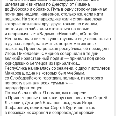
шлепавший винтами по Днестру: от Лимана
до Дубоссар и обратно. Путь в одну сторону занимал
почти две недели, наверное, столько же, если идти
пешком. На этом параходике жили странные люди,
которые называли друг друга только по именам,
но то и дело забывали отозваться на новые
и непривычные: «Вадим», «Николай», «Сергей».
Непризнанная никем, существующая еще лишь только
в душах людей, на измятых ветром митинговых
плакатах, Приднестровская республика, её президент
Игорь Николаевич Смирнов совершили в те дни
великий нравственный подвиг — приняли под свою
юрисдикцию беглецов из Прибалтики...
Республика начиналась со знамени, с двух пистолетов
Макарова, один из которых был учебным,
со Слободзейского горотдела полиции, из которого
попросту выгнали всех «румын» —
народофронтовцев.
Потом была война. Я помню, как в апреле
в Приднестровье приехали русские писатели Сергей
Лыкошин, Дмитрий Балашов, академик Игорь
Шафаревич, политолог Сергей Кургинян, и как
в поездках их охранял и сопровождал крепкий,