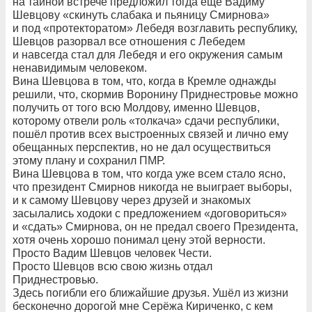
на тайной встрече предложил тогда ещё Вадиму
Шевцову «скинуть слабака и пьяницу Смирнова»
и под «протекторатом» Лебедя возглавить республику,
Шевцов разорвал все отношения с Лебедем
и навсегда стал для Лебедя и его окружения самым
ненавидимым человеком.
Вина Шевцова в том, что, когда в Кремле однажды
решили, что, скормив Воронину Приднестровье можно
получить от того всю Молдову, именно Шевцов,
которому отвели роль «толкача» сдачи республики,
пошёл против всех выстроенных связей и лично ему
обещанных перспектив, но не дал осуществиться
этому плану и сохранил ПМР.
Вина Шевцова в том, что когда уже всем стало ясно,
что президент Смирнов никогда не выиграет выборы,
и к самому Шевцову через друзей и знакомых
засылались ходоки с предложением «договориться»
и «сдать» Смирнова, он не предал своего Президента,
хотя очень хорошо понимал цену этой верности.
Просто Вадим Шевцов человек Чести.
Просто Шевцов всю свою жизнь отдал
Приднестровью.
Здесь погибли его ближайшие друзья. Ушёл из жизни
бесконечно дорогой мне Серёжа Кириченко, с кем