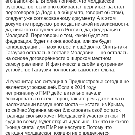
его выполнять. Вполне логично, что молдавское
руководство, если оно собирается вернуться за стол
переговоров (а Додон, в общем-то, говорит об этом),
следует уже согласованному документу. А в этом
документе предусмотрено: да, никакой независимости,
да, никакого вступления в Россию, да, федерация с
Молдовой. Переговоры о том, какой будет эта
федерация, будет ли она вообще, или же будет
конфедерация, — можно вести ещё долго. Опять-таки
Гагаузия осталась в составе Молдавии — но осталась
на основе договорённости о широком местном
самоуправлении. И фактически в своём внутреннем
устройстве Гагаузия полностью самостоятельна.
И гуманитарная ситуация в Приднестровье сегодня не
является угрожающей. Если в 2014 году
непризнанную ПМР действительно начали
блокировать со всех сторон, так что речь даже шла о
налаживании воздушного моста — кстати, из Крыма,
то сейчас Украина может блокировать свой остаток
границы сколько хочет. Молдавский участок открыт. И,
судя по всему, будет открыт и дальше. Так что никакого
"конца света" для ПМР не наступит. Потому что
сегодня молдавская позиция не определяется