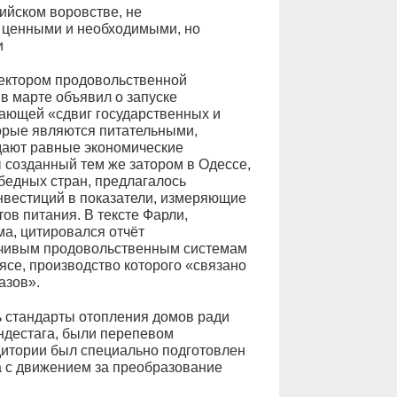
ийском воровстве, не
 ценными и необходимыми, но
и
ектором продовольственной
 в марте объявил о запуске
гающей «сдвиг государственных и
торые являются питательными,
дают равные экономические
 созданный тем же затором в Одессе,
бедных стран, предлагалось
вестиций в показатели, измеряющие
ов питания. В тексте Фарли,
а, цитировался отчёт
йчивым продовольственным системам
мясе, производство которого «связано
азов».
ь стандарты отопления домов ради
ндестага, были перепевом
дитории был специально подготовлен
а с движением за преобразование