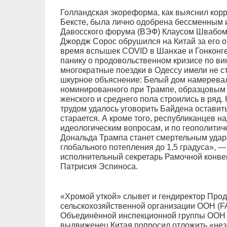
Голландская экореформа, как выяснил корр
Бексте, была лично одобрена бессменным
Давосского форума (ВЭФ) Клаусом Швабом.
Джордж Сорос обрушился на Китай за его о
время вспышек COVID в Шанхае и Гонконге
панику о продовольственном кризисе по ви
многократные поездки в Одессу имели не ст
шкурное объяснение: Белый дом намеревал
номинированного при Трампе, образцовым 
женского и среднего пола строились в ряд.
трудом удалось уговорить Байдена оставить
старается. А кроме того, республиканцев н
идеологическим вопросам, и по геополитич
Дональда Трампа станет смертельным удар
глобального потепления до 1,5 градуса», 
исполнительный секретарь Рамочной конв
Патрисия Эспиноса.
«Хромой уткой» слывет и гендиректор Про
сельскохозяйственной организации ООН (F
Объединённой инспекционной группы ООН (
выдвиженец Китая попросил отложить «нез