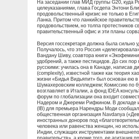
На заседании глав МИД группы G20, куда Р
целеуказаниями, глава Госдепа Энтони Бл
продовольственный кризис не только в Егип
Ланка. Притом что ланкийское правительств
продовольствием, но толпа протестников 
правительственный офис и эти планы сорв
Версия госсекретаря должна была сильно у
Получалось, что это Россия «делегировала
Вандану Шиву, соавтора книги «Экофеминиз
удобрений, а также пестицидов. До сих пор 
русскими: училась она в Канаде, написав д
(complexity), известной также как теория х
жизни «Бидья Видьяпит» был основан ею в
Шумахеровским колледжем; Комиссию по б
возглавляет в Италии, а фонд IDEA консул
форум по глобализации она входит совмес
Надером и Джереми Рифкином. В докладе 
(IB) для премьера Нарендры Моди сообщал
общественная организация Navdanya («Девя
иностранных доноров под «благотворитель
человека или равенства женщин, но использ
Индии, служащих инструментами внешнепо
правительств», а кроме того, ее агитация п