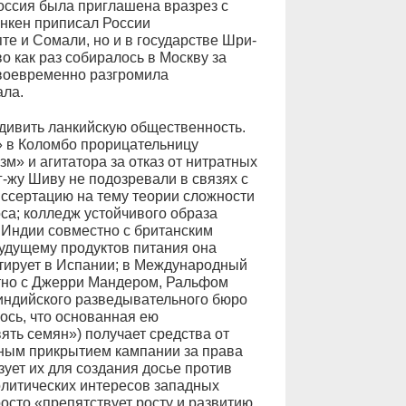
оссия была приглашена вразрез с
инкен приписал России
те и Сомали, но и в государстве Шри-
о как раз собиралось в Москву за
своевременно разгромила
ала.
дивить ланкийскую общественность.
» в Коломбо прорицательницу
м» и агитатора за отказ от нитратных
г-жу Шиву не подозревали в связях с
иссертацию на тему теории сложности
аоса; колледж устойчивого образа
 Индии совместно с британским
удущему продуктов питания она
ьтирует в Испании; в Международный
тно с Джерри Мандером, Ральфом
индийского разведывательного бюро
ось, что основанная ею
ть семян») получает средства от
ным прикрытием кампании за права
ует их для создания досье против
литических интересов западных
росто «препятствует росту и развитию