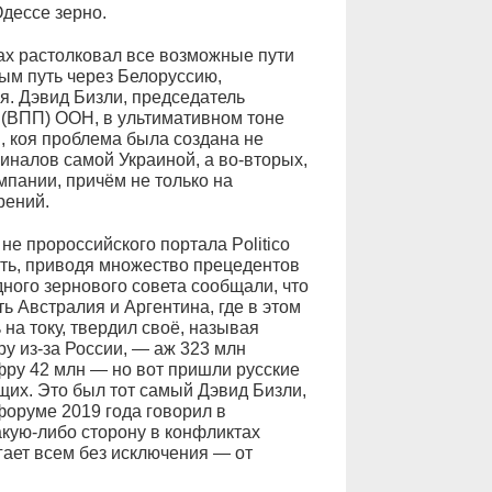
Одессе зерно.
ах растолковал все возможные пути
м путь через Белоруссию,
я. Дэвид Бизли, председатель
(ВПП) ООН, в ультимативном тоне
, коя проблема была создана не
иналов самой Украиной, а во‑вторых,
пании, причём не только на
рений.
е пророссийского портала Politico
ать, приводя множество прецедентов
ного зернового совета сообщали, что
ь Австралия и Аргентина, где в этом
 на току, твердил своё, называя
у из‑за России, — аж 323 млн
фру 42 млн — но вот пришли русские
их. Это был тот самый Дэвид Бизли,
оруме 2019 года говорил в
акую‑либо сторону в конфликтах
гает всем без исключения — от