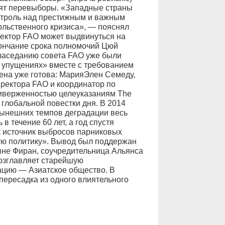
тоят перевыборы. «Западные страны
онтроль над престижным и важным
ольственного кризиса», — пояснял
иректор FAO может выдвинуться на
окончание срока полномочий Цюй
 заседанию совета FAO уже были
и упущениях» вместе с требованием
ена уже готова: МарияЭлен Семеду,
ректора FAO и координатор по
иверженностью целеуказаниям The
 глобальной повестки дня. В 2014
нынешних темпов деградации весь
в течение 60 лет, а год спустя
ак источник выбросов парниковых
ую политику». Вывод был поддержан
не Фиран, соучредительница Альянса
озглавляет старейшую
цию — Азиатское общество. В
пересадка из одного влиятельного