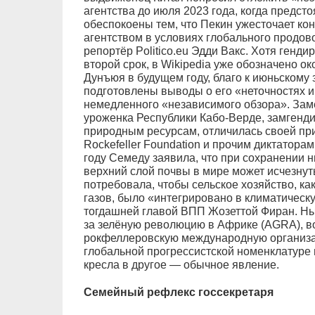
агентства до июля 2023 года, когда предс
обеспокоены тем, что Пекин ужесточает к
агентством в условиях глобального продов
репортёр Politico.eu Эдди Вакс. Хотя генд
второй срок, в Wikipedia уже обозначено 
Дунъюя в будущем году, благо к июньскому
подготовлены выводы о его «неточностях 
немедленного «независимого обзора». Зам
уроженка Республики Кабо-Верде, замгенди
природным ресурсам, отличилась своей пр
Rockefeller Foundation и прочим диктаторам
году Семеду заявила, что при сохранении 
верхний слой почвы в мире может исчезнуть 
потребовала, чтобы сельское хозяйство, к
газов, было «интегрировано в климатическ
тогдашней главой ВПП Жозеттой Фиран. Ны
за зелёную революцию в Африке (AGRA), в
рокфеллеровскую международную организа
глобальной прогрессистской номенклатуре 
кресла в другое — обычное явление.
Семейный рефлекс госсекретаря