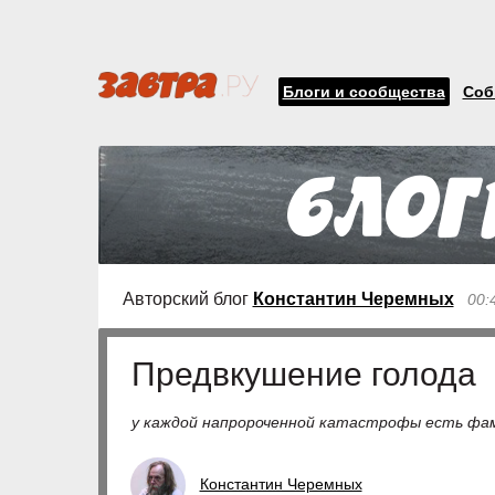
Блоги и сообщества
Соб
Авторский блог
Константин Черемных
00:
Предвкушение голода
у каждой напророченной катастрофы есть фа
Константин Черемных