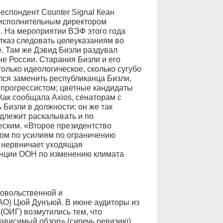
еспондент Counter Signal Кеан
 исполнительным директором
 На мероприятии ВЭФ этого года
тказ следовать целеуказаниям во
. Там же Дэвид Бизли раздувал
не России. Старания Бизли и его
олько идеологическое, сколько сугубо
ся заменить республиканца Бизли,
прогрессистом; цветные кандидаты
 Как сообщала Axios, сенаторам с
 Бизли в должности: он же так
адлежит раскалывать и по
еским. «Второе президентство
ом по усилиям по ограничению
— нервничает уходящая
енции ООН по изменению климата
довольственной и
AO) Цюй Дунъюй. В июне аудиторы из
ОИГ) возмутились тем, что
ависимый обзор» (сиречь ревизию)