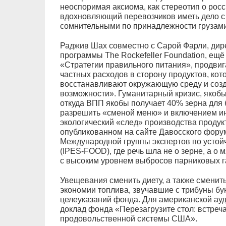
неоспоримая аксиома, как стереотип о росс
вдохновляющий перевозчиков иметь дело с
сомнительными по принадлежности грузам
Раджив Шах совместно с Сарой Фарли, дир
программы The Rockefeller Foundation, ещё
«Стратегии правильного питания», продви
частных расходов в сторону продуктов, ко
восстанавливают окружающую среду и соз
возможности». Гуманитарный кризис, якобы
откуда ВПП якобы получает 40% зерна для 
разрешить «сменой меню» и включением ин
экологический «след» производства продукт
опубликованном на сайте Давосского форум
Международной группы экспертов по усто
(IPES-FOOD), где речь шла не о зерне, а о 
с высоким уровнем выбросов парниковых г
Увещевания сменить диету, а также сменит
экономии топлива, звучавшие с трибуны бу
целеуказаний фонда. Для американской ау
доклад фонда «Перезагрузите стол: встреч
продовольственной системы США».