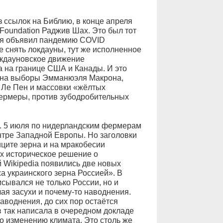
з ссылок на Библию, в конце апреля
 Foundation Раджив Шах. Это был тот
ля объявил пандемию COVID
 снять локдауны, тут же исполненное
локдауновское движение
а на границе США и Канады. И это
 на выборы Эмманюэля Макрона,
 Ле Пен и массовки «жёлтых
фермеры, против зубодробительных
ь. 5 июля по нидерландским фермерам
нтре Западной Европы. Но заголовки
ите зерна и на мракобесии
х историческое решение о
й Wikipedia появились две новых
жа украинского зерна Россией». В
сывался не только России, но и
я засухи и почему‑то наводнения.
аводнения, до сих пор остаётся
 так написала в очередном докладе
о изменению климата. Это столь же