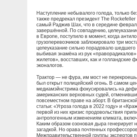
Наступление небывалого голода, только бе
также предрекал президент The Rockefeller
самый Раджив Шах, что в середине февра
завершённой. По совпадению, целеуказание
в Европе, поступило в момент, когда анти
грузоперевозчиков заблокировало три мост
целеуказание сильно порадовало шедшего
выбивая знамёна из рук «праворадикалов»
жилетов», восставших, как и голландские 
эконалогов.
Трактор — не фура, им мост не перекроеш
был открыт полицейский огонь. В самом це
медиамэйнстрима фокусировались на дефиц
американских верховных судей, отменивши
повсеместном праве на аборт. В британско
статьи: «Угроза голода в 2022 году» и «Кра
первой из них кризис продовольствия припи
антропогенным изменениям климата, включа
Каким образом озоновая дыра генерирует н
загадкой. Но орава почтенных профессоров
Межправительственной группы экспертов п