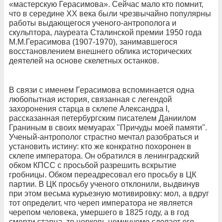
«мастерскую Герасимова». Сейчас мало кто помнит,
что в середине ХХ века были чрезвычайно популярны
работы выдающегося ученого-антрополога и
скульптора, лауреата Сталинской премии 1950 года
М.М.Герасимова (1907-1970), занимавшегося
восстановлением внешнего облика исторических
деятелей на основе скелетных останков.
В связи с именем Герасимова вспоминается одна
любопытная история, связанная с легендой
захоронения старца в склепе Александра I,
рассказанная петербургским писателем Даниилом
Граниным в своих мемуарах "Причуды моей памяти".
Ученый-антрополог страстно мечтал разобраться и
установить истину: кто же конкратно похоронен в
склепе императора. Он обратился в ленинградский
обком КПСС с просьбой разрешить вскрытие
гробницы. Обком переадресовал его просьбу в ЦК
партии. В ЦК просьбу ученого отклонили, выдвинув
при этом весьма курьезную мотивировку: мол, а вдруг
тот определит, что череп императора не является
черепом человека, умершего в 1825 году, а в год
смерти старца, то церковь неминуемо сделает его