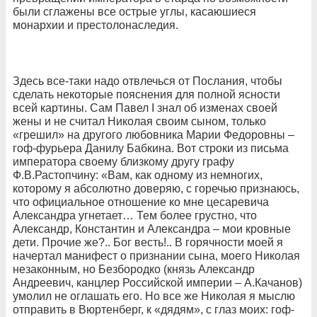
были сглажены все острые углы, касаюшиеся
монархии и престолонаследия.
Здесь все-таки надо отвлечься от Послания, чтобы
сделать некоторые пояснения для полной ясности
всей картины. Сам Павел I знал об изменах своей
жены и не считал Николая своим сыном, только
«грешил» на другого любовника Марии Федоровны –
гоф-фурьера Данилу Бабкина. Вот строки из письма
императора своему близкому другу графу
Ф.В.Растопчину: «Вам, как одному из немногих,
которому я абсолютно доверяю, с горечью признаюсь,
что официальное отношение ко мне цесаревича
Александра угнетает… Тем более грустно, что
Александр, Константин и Александра – мои кровные
дети. Прочие же?.. Бог весть!.. В горячности моей я
начертал манифест о признании сына, моего Николая
незаконным, но Безбородко (князь Александр
Андреевич, канцлер Российской империи – А.Качанов)
умолил не оглашать его. Но все же Николая я мыслю
отправить в Вюртенберг, к «дядям», с глаз моих: гоф-