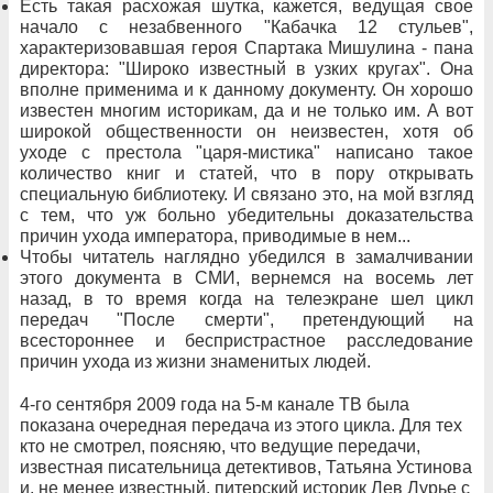
Есть такая расхожая шутка, кажется, ведущая свое
начало с незабвенного "Кабачка 12 стульев",
характеризовавшая героя Спартака Мишулина - пана
директора: "Широко известный в узких кругах". Она
вполне применима и к данному документу. Он хорошо
известен многим историкам, да и не только им. А вот
широкой общественности он неизвестен, хотя об
уходе с престола "царя-мистика" написано такое
количество книг и статей, что в пору открывать
специальную библиотеку. И связано это, на мой взгляд
с тем, что уж больно убедительны доказательства
причин ухода императора, приводимые в нем...
Чтобы читатель наглядно убедился в замалчивании
этого документа в СМИ, вернемся на восемь лет
назад, в то время когда на телеэкране шел цикл
передач "После смерти", претендующий на
всестороннее и беспристрастное расследование
причин ухода из жизни знаменитых людей.
4-го сентября 2009 года на 5-м канале ТВ была
показана очередная передача
из этого цикла
. Для тех
кто не смотрел, поясняю, что ведущие передачи,
известная писательница детективов, Татьяна Устинова
и, не менее известный, питерский историк Лев Лурье с