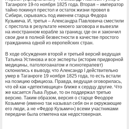
Таганроге 19-го ноября 1825 года. Вторая – император
тайно покинул престол и остаток жизни провел в
Сибири, скрываясь под именем старца Федора
Кузьмича. И, третья – Александра Павловича сместили
с престола в результате некоего заговора и вывезли
на иностранном корабле за границу, где он и закончил
свои дни в полной безвестности в качестве простого
гражданина одной из европейских стран.
В ходе обсуждения второй и третьей версий ведущая
Татьяна Устинова и все эксперты (историк
придворной
медицины, патологоанатом
и психотерапевт)
склонились к выводу, что Александр I действительно
умер в Таганроге 19 ноября 1825 года, то есть встали
на позицию официоза. Правда, ведущая оговорилась,
что ей как
«детективщице» ближе к
сердцу другие. Что
же касается Льва Лурье, то он поддержал третью
версию.
Таким образом, версия о старце Феодоре
Козьмиче (именно так
называл себя он и окружающие
его люди, а не «Федор Кузьмич») всеми
участниками
передачи была отметена как недостоверная.