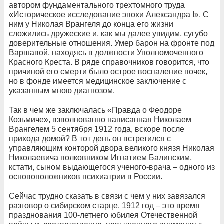
автором фундаментального трехтомного труда
«Историческое исследование эпохи
Александра I». С
ним у Николая Врангеля до конца его жизни
сложились дружеские и, как мы далее увидим, сугубо
доверительные отношения. Умер барон на фронте под
Варшавой, находясь в должности Уполномоченного
Красного Креста. В ряде справочников говорится, что
причиной его смерти было острое воспаление почек,
но в фонде имеется медицинское заключение с
указанным мною диагнозом.
Так в чем же заключалась «Правда о Феодоре
Козьмиче», взволнованно
написанная Николаем
Врангелем 5 сентября 1912 года, вскоре после
прихода домой?
В тот день он встретился с
управляющим конторой двора великого князя Николая
Николаевича полковником Игнатием Балинским,
кстати,
сыном выдающегося ученого-врача –
одного из
основоположников психиатрии в России.
Сейчас трудно сказать
в связи с чем у них завязался
разговор о сибирском старце. 1912 год – это время
празднования 100-летнего юбилея Отечественной