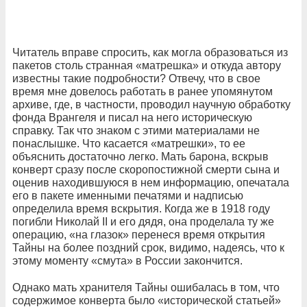
Читатель вправе спросить, как могла образоваться из
пакетов столь странная «матрешка» и откуда автору
известны такие подробности? Отвечу, что в свое
время мне довелось работать в ранее упомянутом
архиве, где, в частности, проводил научную обработку
фонда Врангеля и писал на него историческую
справку.
Так что знаком с этими материалами не
понаслышке. Что касается «матрешки», то ее
объяснить достаточно легко. Мать барона, вскрыв
конверт сразу после скоропостижной смерти сына и
оценив находившуюся в нем информацию, опечатала
его в пакете именными печатями и надписью
определила время вскрытия. Когда же в 1918 году
погибли Николай II и его дядя, она проделала ту же
операцию, «на глазок» перенеся время открытия
Тайны на
более поздний срок, видимо, надеясь, что к
этому моменту «смута» в России закончится.
Однако мать хранителя Тайны ошибалась в том, что
содержимое конверта было «исторической статьей»