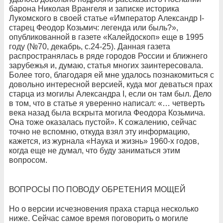
барона Николая Врангеля и записке историка
Лукомского в своей статье «Император Александр I-
старец Феодор Козьмич: легенда или быль?»,
опубликованной в газете «Калейдоскоп» еще в 1995
году (№70, декабрь, с.24-25).
Данная газета
распространялась в ряде городов России и ближнего
зарубежья и, думаю, статья
многих заинтересовала.
Более того, благодаря ей мне удалось познакомиться с
довольно интересной версией, куда мог деваться прах
старца из могилы Александра I, если он там был. Дело
в том, что в статье я уверенно написал: «… четверть
века назад была вскрыта могила
Феодора Козьмича.
Она тоже оказалась пустой». К сожалению, сейчас
точно не вспомню, откуда взял эту информацию,
кажется, из журнала «Наука и жизнь» 1960-х годов,
когда еще не думал, что буду заниматься этим
вопросом.
ВОПРОСЫ ПО ПОВОДУ ОБРЕТЕНИЯ МОЩЕЙ
Но о версии исчезновения праха старца несколько
ниже. Сейчас самое время поговорить о могиле