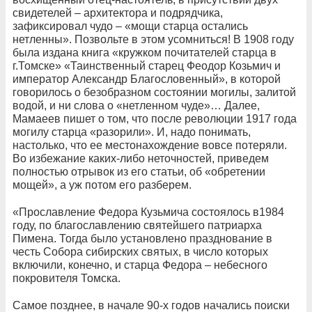
свидетелей – архитектора и подрядчика,
зафиксировал чудо – «мощи старца остались
нетленны». Позвольте в этом усомниться! В 1908 году
была издана книга «кружком почитателей старца в
г.Томске» «Таинственный старец Феодор Козьмич и
император Александр Благословенный», в которой
говорилось о безобразном состоянии могилы, залитой
водой, и ни слова о «нетленном чуде»…
Далее,
Мамаеев пишет о том, что после революции 1917 года
могилу старца «разорили». И, надо понимать,
настолько, что ее местонахождение вовсе потеряли.
Во избежание каких-либо неточностей, приведем
полностью отрывок из его статьи, об «обретении
мощей», а уж потом его разберем.
«Прославление Федора Кузьмича состоялось в1984
году, по благославлению святейшего патриарха
Пимена. Тогда было установлено празднование в
честь Собора сибирских святых, в число которых
включили, конечно, и старца Федора – небесного
покровителя Томска.
Самое позднее, в начале 90-х годов начались поиски