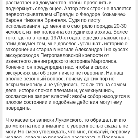
рассмотрения документов,
чтобы прояснить и
подчеркнуть следующее. Автор этих строк не является
первооткрывателем
«Правды о Феодоре Козьмиче»
барона Николая Врангеля. Судя по листу
использования, до меня его смотрело порядка 20-30
человек, из них половина сотрудников архива. Более
того, где-то в конце 1970-х годов, еще до знакомства с
этим документом, мне довелось услышать историю о
захоронении старца в могиле Александра I на курсах
экскурсоводов Петропавловской крепости от
известного ленинградского историка Марголиса.
Конечно, он предупредил нас, чтобы в своих
экскурсиях мы об этом ничего не говорили. На наш
вполне резонный вопрос, почему до сих пор не
вскрыли могилу и не убедились, так ли это на самом
деле, историк пожал плечами и, усмехнувшись,
сослался на запрет властей: якобы собор находится в
плохом состоянии и подобные действия могут ему
повредить.
Что касается записки Лукомского, то обращал ли кто
до меня на нее внимание, с уверенностью сказать не
могу. Но смею утверждать, что мне, пожалуй, первому
удалось довольно подробно рассказать о Послании