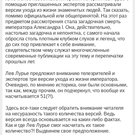
помощью приглашенных экспертов рассматривали
версии ухода из жизни знаменитых людей. Так
сказать,
помимо официальной или общепринятой. На этот раз
предметом рассмотрения
стала
загадочная смерть
императора
Александра I. Она, действительно,
настолько загадочна и непонятна, с самого начала
обросла столь плотным клубком слухов и легенд, что
до сих пор привлекает к себе внимание,
свидетельством чему служат многочисленные
современные публикации на эту тему и перепечатки
прошлых лет.
Лев Лурье предложил вниманию телезрителей и
экспертов три версии ухода из жизни императора.
Очевидно,
по мнению историка, они были основными,
так как, между прочим, он подчеркнул, что вообще их
насчитывается 51(?!).
Здесь все-таки следует обратить внимание читателя
на несуразность такого количества версий. Ведь
версия всегда основывается на каких-либо фактах.
Как и где Лев Лурье смог насчитать их такое
количество?! Выдвинем свое предположение.