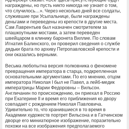
награждены, но пусть никто никогда не узнает о том,
что случилось…». Через несколько дней все солдаты,
служившие при
Усыпальнице, были награждены
деньгами и переведены из крепости в другие места.
Сам Лаврентьев был назначен смотрителем за
плашкоутными мостами, а затем переведен
швейцаром в клинику баронета Виллие.
По словам
Игнатия Балинского, он проверил сведения о службе
дядьки брата по архиву Петропавловской крепости и
они оказались верными.
Весьма
любопытна
версия полковника о феномене
превращения императора в старца, подкрепленная
основательными аргументами. По его мнению, отцом
императора
Николая I был не Павел, а лейб-медик
императрицы Марии Федоровны – Вильсон.
Англичанин по происхождению, он приехал в Россию
при Екатерине II и время его приближения ко двору
совпадает с рождением Николая Павловича.
Удивительно то, что хранившиеся в то время в
Академии художеств портрет Вильсона и в Гатчинском
дворце его миниатюрное изображение, поразительно
похожи на все изображения предполагаемого