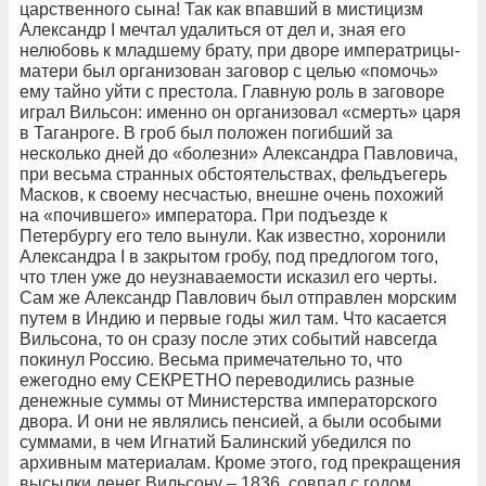
царственного сына! Так как впавший в мистицизм
Александр I мечтал удалиться от дел и, зная его
нелюбовь к младшему брату, при дворе императрицы-
матери был организован заговор с целью «помочь»
ему тайно уйти с престола. Главную роль в заговоре
играл Вильсон: именно он организовал «смерть» царя
в Таганроге. В гроб
был положен погибший за
несколько дней до «болезни» Александра Павловича,
при весьма странных обстоятельствах, фельдъегерь
Масков, к своему несчастью, внешне очень похожий
на «почившего» императора. При подъезде к
Петербургу его тело вынули. Как известно,
хоронили
Александра I в закрытом гробу, под предлогом того,
что тлен
уже до неузнаваемости исказил его черты.
Сам же Александр Павлович был отправлен морским
путем в Индию и первые годы жил там. Что касается
Вильсона, то он сразу после этих событий навсегда
покинул Россию. Весьма примечательно то, что
ежегодно ему
СЕКРЕТНО переводились разные
денежные суммы от Министерства императорского
двора. И они не являлись пенсией, а были особыми
суммами, в чем Игнатий Балинский убедился по
архивным материалам. Кроме этого, год прекращения
высылки денег Вильсону – 1836, совпал с годом