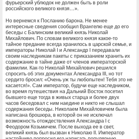
фурьерский ублюдок не должен быть в роли
российского великого князя…».
Но вернемся к Посланию барона. Не менее
интересные сведения сообщил
Врангелю еще до его
беседы с Балинским великий князь Николай
Михайлович. По словам великого князя какое-то
тайное предание всегда хранилось в царской семье, и
императоры Николай I и Александр I передавали
своим наследникам пакеты с приказанием хранить их
содержание в тайне даже от членов императорской
фамилии. Как-то Николай Михайлович решился
спросить об этих документах Александра III, но тот
сердито бросил: «Очень уж ты любопытен! Тебя это не
касается!». Сам император, будучи еще наследником,
во время путешествия на Дальний Восток посетил
бывшего еще тогда в живых старца и более двух
часов беседовал с ним наедине и никто не слышал
содержания беседы. Николаем Михайловичем была
написана брошюра, в которой он не исключал
возможность отождествления Александра I с
Феодором Козьмичем. После выхода ее в свет,
великий князь был вызван к Николаю II. Император
настойчиво попросил его написать популярную