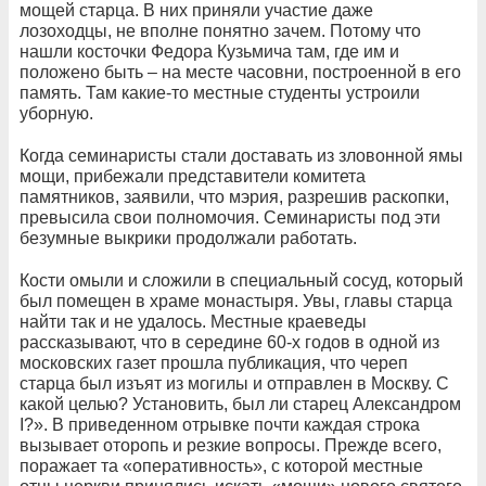
мощей старца. В них приняли участие даже
лозоходцы, не вполне понятно зачем. Потому что
нашли косточки Федора Кузьмича там, где им и
положено быть – на месте часовни, построенной в его
память. Там какие-то местные студенты устроили
уборную.
Когда семинаристы стали доставать из зловонной ямы
мощи,
прибежали представители комитета
памятников, заявили, что мэрия, разрешив раскопки,
превысила свои полномочия. Семинаристы под эти
безумные выкрики продолжали работать.
Кости омыли и сложили в специальный сосуд, который
был помещен в храме монастыря. Увы, главы старца
найти так и не удалось. Местные краеведы
рассказывают, что в середине 60-х годов в одной из
московских газет прошла публикация, что череп
старца был изъят из могилы и отправлен в Москву. С
какой целью? Установить, был ли старец Александром
I?».
В приведенном отрывке почти каждая строка
вызывает оторопь и резкие вопросы. Прежде всего,
поражает та «оперативность», с которой местные