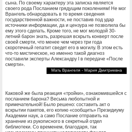
сына. По своему характеру эта записка является
своего рода
Посланием грядущим поколениям! Не мог
Врангель обнародовать в то время сведения
государственной важности, не поставив под удар
источники информации, да и цензура не позволила бы
ему этого сделать. Кроме того, не мог молодой 30-
летний барон знать, разрешая вскрыть конверт после
своей смерти, что менее чем через три года
скоротечный гепатит сведет его в могилу.
В
этом есть
что-то мистическое, но именно такой диагноз
поставили эксперты Александру I в передаче
«После
смерти».
Мать Врангеля - Мария Дмитриевна
Каковой же была реакция «тройки», ознакомившейся с
посланием барона? Весьма любопытной и
примечательной!
Было решено: составить акт о
вскрытии пакетов, его копию «сообщить» Президиуму
Академии наук, а само Послание отправить на
хранение из рукописного в секретный отдел
библиотеки. Со временем,
благодаря, так