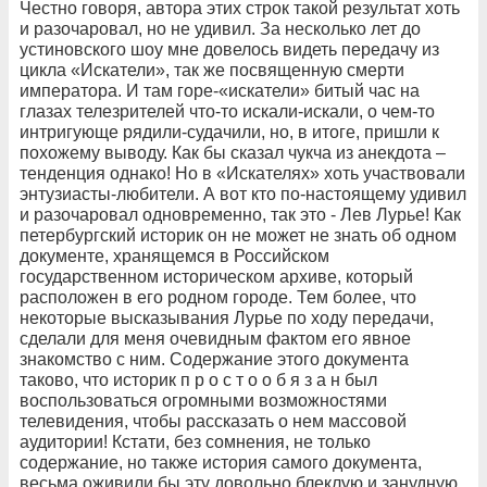
Честно говоря, автора этих строк
такой результат хоть
и разочаровал, но не удивил. За несколько лет до
устиновского шоу мне довелось видеть передачу из
цикла «Искатели», так же посвященную смерти
императора.
И там горе-«искатели» битый час на
глазах
телезрителей что-то искали-искали, о чем-то
интригующе
рядили-судачили,
но, в итоге,
пришли к
похожему выводу.
Как бы сказал чукча из анекдота –
тенденция однако! Но в «Искателях» хоть участвовали
энтузиасты-любители. А вот кто по-настоящему удивил
и разочаровал одновременно, так это
- Лев Лурье!
Как
петербургский
историк он не может не знать об одном
документе, хранящемся
в Российском
государственном историческом архиве, который
расположен
в его родном городе. Тем более, что
некоторые высказывания
Лурье по ходу передачи,
сделали для меня очевидным фактом его явное
знакомство с ним. Содержание этого документа
таково, что историк
п р о с т о
о б я з а н
был
воспользоваться огромными возможностями
телевидения, чтобы
рассказать о нем массовой
аудитории! Кстати, без сомнения, не только
содержание, но также история самого документа,
весьма оживили бы эту довольно блеклую и занудную