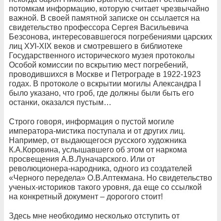
потомкам информацию, которую считает чрезвычайно
важной. В своей памятной записке он ссылается на
свидетельство профессора Сергея Васильевича
Безсонова, интересовавшегося погребениями царских
лиц ХУI-ХIХ веков и смотревшего в библиотеке
Государственного исторического музея протоколы
Особой комиссии по вскрытию мест погребений,
проводившихся в Москве и Петрограде в 1922-1923
годах. В протоколе о вскрытии могилы Александра I
было указано, что гроб, где должны были быть его
останки, оказался пустым…
Строго говоря, информация о пустой могиле
императора-мистика поступала и от других лиц.
Например, от выдающегося русского художника
К.А.Коровина, услышавшего об этом от наркома
просвещения А.В.Луначарского. Или от
революционера-народника, одного из создателей
«Черного передела» О.В.Аптекмана. Но свидетельство
ученых-историков такого уровня, да еще со ссылкой
на конкретный документ – дорогого стоит!
Здесь мне необходимо несколько отступить от