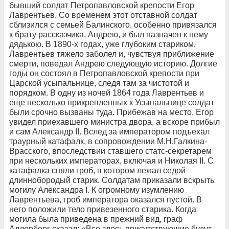
бывший солдат Петропавловской крепости Егор
Лаврентьев. Со временем этот отставной солдат
сблизился с семьей Балинского, особенно привязался
к брату рассказчика, Андрею, и был назначен к нему
дядькою. В 1890-х годах, уже глубоким стариком,
Лаврентьев тяжело заболел и, чувствуя приближение
смерти, поведал Андрею следующую историю. Долгие
годы он состоял в Петропавловской крепости при
Царской усыпальнице, следя там за чистотой и
порядком. В одну из ночей 1864 года Лаврентьев и
еще несколько прикрепленных к
Усыпальнице солдат
были срочно вызваны туда. Прибежав на место, Егор
увидел приехавшего министра двора, а вскоре прибыл
и сам Александр II. Вслед за императором подъехал
траурный катафалк,
в сопровождении М.Н.Галкина-
Врасского, впоследствии ставшего статс-секретарем
при нескольких императорах, включая и Николая II. С
катафалка сняли гроб, в котором лежал седой
длиннобородый старик. Солдатам приказали вскрыть
могилу Александра I. К огромному изумлению
Лаврентьева,
гроб императора оказался пустой. В
него положили тело привезенного старика. Когда
могила была приведена в прежний вид, граф
Адлерберг
сказал: «Все здесь присутствующие будут