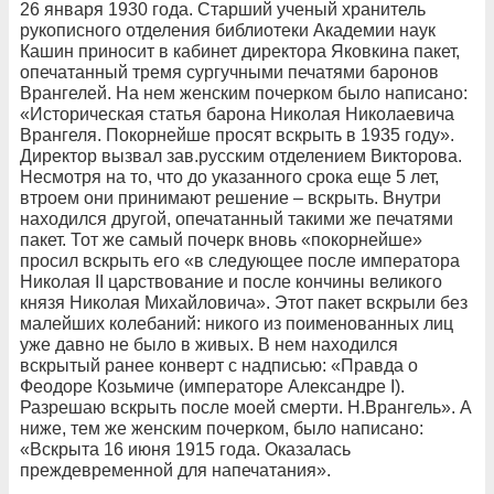
26 января 1930 года. Старший ученый хранитель
рукописного отделения библиотеки Академии наук
Кашин приносит в кабинет директора Яковкина пакет,
опечатанный тремя сургучными печатями баронов
Врангелей. На нем женским почерком было написано:
«Историческая статья барона Николая Николаевича
Врангеля. Покорнейше просят вскрыть в 1935 году».
Директор вызвал зав.русским отделением Викторова.
Несмотря на то, что до указанного срока еще 5 лет,
втроем они принимают решение – вскрыть. Внутри
находился другой, опечатанный такими же печатями
пакет. Тот же самый почерк вновь
«покорнейше»
просил вскрыть его «в следующее после императора
Николая II царствование и после кончины великого
князя Николая Михайловича». Этот пакет вскрыли без
малейших колебаний: никого из поименованных лиц
уже давно не было в живых. В нем находился
вскрытый ранее конверт с надписью: «Правда о
Феодоре Козьмиче (императоре Александре I).
Разрешаю вскрыть после моей смерти. Н.Врангель». А
ниже, тем же женским почерком, было написано:
«Вскрыта 16 июня 1915 года. Оказалась
преждевременной для напечатания».