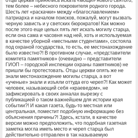
отцы церкви принялись искать «мощи» нового святого,
тем более – небесного покровителя родного города.
Шесть лет «раскачки» между «благославлением»
патриарха и началом поисков, пожалуй, могут вызвать
черную зависть и у светских бюрократов! Как можно
после этого еще целых пять лет искать могилу старца,
если она сама и часовня над ней, хоть и используемая
в качестве уборной «местными студентами», состояла
под охраной государства, то есть, ее местонахождение
было известно?! В противном случае, «представители
комитета памятников» (очевидно – представители
ГИОП – городской инспекции охраны памятников) не
пришли бы протестовать. Отцы церкви опять же не
знали местонахождение могилы старца, а вот
«ученые» знали и изъяли оттуда его череп?! Как может
человек, называющий себя «краеведом», не
зафиксировать в своих анналах вырезку с
публикацией о таком важнейшем для истории края
событии?! И какая газета, будь-то местная или
центральная, поместит подобную информацию без
объяснения причины?!
Здесь, кстати, в качестве
версии можно предположить, что подобная газетная
заметка
могла иметь место и череп старца был
действительно отправлен в так называемую