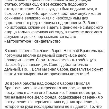
статью, отрицающую возможность подобного
отождествления. Он вынужден был подчиниться, и
вскоре журнал «Исторический вестник» опубликовал
сочинение великого князя с необходимым для
царственного родственника содержанием. Забавно,
но историки, склонные видеть в феномене сибирского
старца только красивую легенду, в качестве весомого
аргумента до сих пор ссылаются на это
«авторитетное» свидетельство.
В конце своего Послания барон Николай Врангель дал
потомкам вполне разумный совет: «Все дело
проверить легко. Стоит только вскрыть гробницу в
Царской усыпальнице». Совет, действительно –
дельный. Но… Если бы знал барон, как запутан сюжет
в этом заковыристом историческом детективе!
Во время
работы над фондом барона Николая
Врангеля, меня заинтересовал вопрос, когда же
поступило
в архив его Послание. Пошел посмотреть,
так называемое Дело фонда, содержащее сведения о
поступлениях и перемещениях единиц хранения, и,
которое на руки исследователям не выдается.
То, что