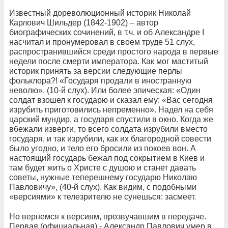
Известный дореволюционный историк Николай
Карлович Шильдер (1842-1902) – автор
биографических сочинений, в т.ч. и об Александре I
насчитал и пронумеровал в своем труде 51 слух,
распространившийся среди простого народа в первые
недели после смерти императора. Как мог маститый
историк принять за версии следующие перлы
фольклора?! «Государя продали в иностранную
неволю», (10-й слух). Или более эпическая: «Один
солдат взошел к государю и сказал ему: «Вас сегодня
изрубить приготовились непременно». Надел на себя
царский мундир, а государя спустили в окно. Когда же
вбежали изверги, то всего солдата изрубили вместо
государя, и так изрубили, как их благородной совести
было угодно, и тело его бросили из покоев вон. А
настоящий государь бежал под сокрытием в Киев и
там будет жить о Христе с душою и станет давать
советы, нужные теперешнему государю Николаю
Павловичу», (40-й слух). Как видим, с подобными
«версиями» к телезрителю не сунешься: засмеет.
Но вернемся к версиям, прозвучавшим в передаче.
Первая (официальная)
-
Александр Павлович умер в