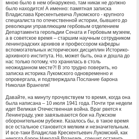
мною было в нем обнаружено, там никак не должно
было находится! А именно: памятная записка
Владислава Крескентьевича Лукомского -
крупного
специалиста по отечественной истории, бывшего до
революции управляющим гербовым отделением
Департамента герольдии Сената и Гербовым музеем,
а в советское время – старшим научным сотрудником
ленинградских архивов и профессором кафедры
вспомогательных исторических дисциплин Историко-
архивного института. Но, может быть, она и дошла до
нас только потому, что хранилась в столь
неожиданном месте?! В
это трудно поверить, но
записка историка Лукомского одновременно и
опровергала, и подтверждала Послание барона
Николая Врангеля!
Давайте, на минуту прочувствуем то время, когда она
была написана – 10 июля 1941 года. Почти три недели
идет Великая Отечественная война. Враг рвется к
Ленинграду, уже завязываются бои на Лужском
оборонительном рубеже. Казалось бы, в такое время
все остальное становится мелким и незначительным.
И все-таки Владислав Крескентьевич Лукомский, как
некогда барон Николай Врангель, спешит оставить