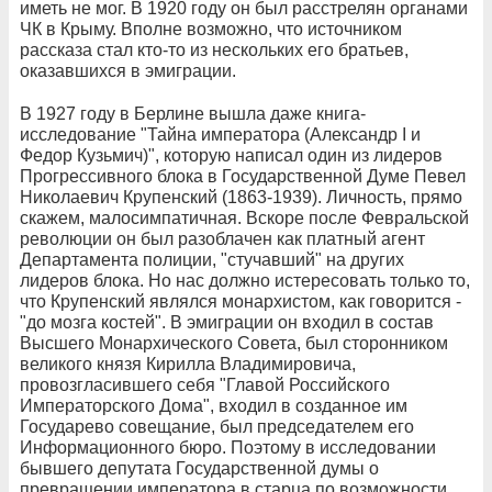
иметь не мог. В 1920 году он был расстрелян органами
ЧК в Крыму. Вполне возможно, что источником
рассказа стал кто-то из нескольких его братьев,
оказавшихся в эмиграции.
В 1927 году в Берлине вышла даже книга-
исследование "Тайна императора (Александр I и
Федор Кузьмич)", которую написал один из лидеров
Прогрессивного блока в Государственной Думе Певел
Николаевич Крупенский (1863-1939). Личность, прямо
скажем, малосимпатичная. Вскоре после Февральской
революции он был разоблачен как платный агент
Департамента полиции, "стучавший" на других
лидеров блока. Но нас должно истересовать только то,
что Крупенский являлся монархистом, как говорится -
"до мозга костей". В эмиграции он входил в состав
Высшего Монархического Совета, был сторонником
великого князя Кирилла Владимировича,
провозгласившего себя "Главой Российского
Императорского Дома", входил в созданное им
Государево совещание, был председателем его
Информационного бюро. Поэтому в исследовании
бывшего депутата Государственной думы о
превращении императора в старца по возможности