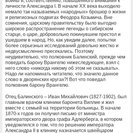
войны и, соответственно, повышенного внимания к
личности Александра I. В начале ХХ века выходило
немало так называемых «народных» брошюр о жизни
и религиозных
подвигах Феодора Козьмича. Вне
сомнения, царскому правительству было выгодно
широкое распространение легенды о сибирском
старце, о царе, добровольно покинувшем престол и
ушедшем в народ. Но, как увидим далее, попытки
более серьезных исследований довольно жестко и
недвусмысленно пресекались. Поэтому
неудивительно, что полковник Балинский,
прежде
чем
поведать барону Врангелю нижеследующее, взял с
него слово «никогда никому об этом не сказывать».
Надо ли напоминать читателю,
что значило данное
слово в дворянских кругах?! Вот что поведал
полковник барону Врангелю.
Отец Балинского – Иван Михайлович (1827-1902), был
главным врачом клиники баронета Виллие и жил
вместе с семьей на территории больницы. В начале
1870-х годов он получил письмо от министра
императорского двора графа Адлерберга, в котором
уведомлялся о том, что по решению императора
Александра II в клинику назначается швейцаром