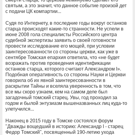
святым, а это значит, что данное событие произой дет
с подачи ЦК компартии...
Судя по Интернету, в последние годы вокруг останков
старца происходят какие-то странности. Не успели в
июне 2008 гола специалисты Российского центра
судебной экспертизы заявить о своей готовности
провести исследование его мощей, при условии
заинтересованности со стороны церкви, как уже в
сентябре Томская епархия ответила, что «не будет
возражать против проведения идентификации
останков старца, которого считают Александром I».
Подобная оперативность со стороны Науки и Церкви
говорила об их явной заинтересованности в
раскрытии Тайны и вселяла уверенность в том, что
все мы скоро узнаем, кем на самом деле был
загадочный томский старец. Увы, год проходил за
годом и былой энтузиазм вышеназванных лиц куда-то
улетучился...
Наконец в 2015 году в Томске состоялся форум
"Дважды вощедший в историю: Александр I - старец
Федор Томский", посвященный 190-летию ухода