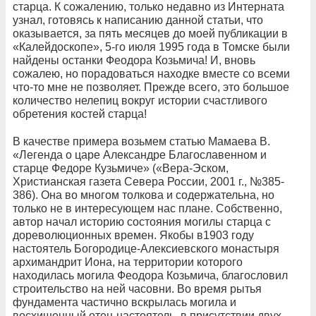
старца. К сожалению, только недавно из Интерната
узнал, готовясь к написанию данной статьи, что
оказывается, за пять месяцев до моей публикации в
«Калейдоскопе»,
5-го июля 1995 года в Томске были
найдены останки Феодора Козьмича! И, вновь
сожалею, но порадоваться
находке вместе со всеми
что-то мне не позволяет. Прежде всего, это большое
количество нелепиц вокруг истории счастливого
обретения костей старца!
В качестве примера возьмем
статью Мамаева В.
«Легенда о царе Александре Благославенном и
старце Федоре Кузьмиче» («Вера-Эском,
Христианская газета Севера России, 2001 г., №385-
386). Она во многом толкова и содержательна, но
только не в интересующем нас плане. Собственно,
автор начал историю состояния могилы старца
с
дореволюционных времен. Якобы в1903 году
настоятель Богородице-Алексиевского монастыря
архимандрит Иона, на территории которого
находилась могила Феодора Козьмича, благословил
строительство на ней часовни. Во время рытья
фундамента частично вскрылась могила
и
восхищенный отец-настоятель, в присутствии двух