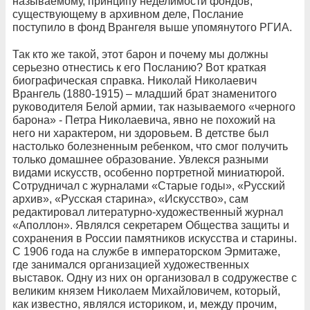
называемому, принципу неделимости фондов,
существующему в архивном деле, Послание
поступило в фонд Врангеля выше упомянутого РГИА.
Так кто же такой, этот барон и почему мы должны
серьезно отнестись к его Посланию? Вот краткая
биографическая справка.
Николай Николаевич
Врангель (1880-1915) – младший брат знаменитого
руководителя Белой армии, так называемого «черного
барона»
- Петра Николаевича,
явно не похожий на
него ни характером, ни здоровьем. В детстве был
настолько болезненным ребенком, что смог получить
только домашнее образование. Увлекся разными
видами искусств, особенно портретной миниатюрой.
Сотрудничал с журналами «Старые годы», «Русский
архив», «Русская старина», «Искусство», сам
редактировал литературно-художественный журнал
«Аполлон». Являлся секретарем Общества защиты и
сохранения в России памятников искусства и старины.
С 1906 года на службе в императорском Эрмитаже,
где занимался организацией художественных
выставок. Одну из них он организовал в содружестве с
великим князем Николаем Михайловичем, который,
как известно,
являлся историком, и, между прочим,