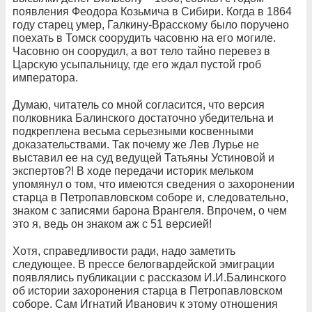
появления Феодора Козьмича в Сибири. Когда в 1864
году старец умер, Галкину-Врасскому было поручено
поехать в Томск соорудить часовню на его могиле.
Часовню он соорудил, а вот тело тайно перевез в
Царскую усыпальницу, где его ждал пустой гроб
императора.
Думаю, читатель со мной согласится, что версия
полковника Балинского достаточно убедительна и
подкреплена весьма серьезными косвенными
доказательствами. Так почему же Лев Лурье не
выставил ее на суд ведущей Татьяны Устиновой и
экспертов?! В ходе передачи историк мельком
упомянул о том, что имеются сведения о захоронении
старца в Петропавловском соборе и, следовательно,
знаком с записями барона Врангеля. Впрочем, о чем
это я, ведь он знаком аж с 51 версией!
Хотя, справедливости ради, надо заметить
следующее. В прессе белогвардейской эмиграции
появлялись публикации с рассказом И.И.Балинского
об истории захоронения старца в Петропавловском
соборе. Сам Игнатий Иванович к этому отношения