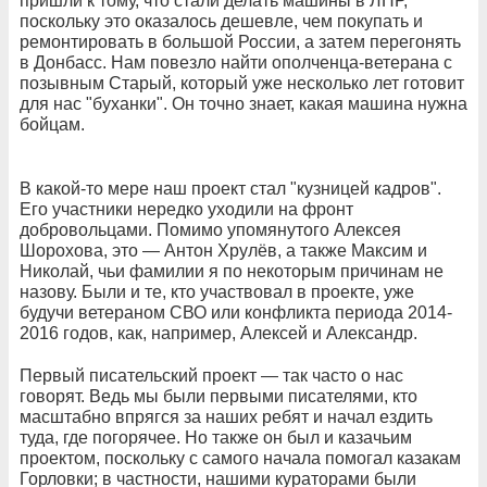
пришли к тому, что стали делать машины в ЛНР,
поскольку это оказалось дешевле, чем покупать и
ремонтировать в большой России, а затем перегонять
в Донбасс. Нам повезло найти ополченца-ветерана с
позывным Старый, который уже несколько лет готовит
для нас "буханки". Он точно знает, какая машина нужна
бойцам.
В какой-то мере наш проект стал "кузницей кадров".
Его участники нередко уходили на фронт
добровольцами. Помимо упомянутого Алексея
Шорохова, это — Антон Хрулёв, а также Максим и
Николай, чьи фамилии я по некоторым причинам не
назову. Были и те, кто участвовал в проекте, уже
будучи ветераном СВО или конфликта периода 2014-
2016 годов, как, например, Алексей и Александр.
Первый писательский проект — так часто о нас
говорят. Ведь мы были первыми писателями, кто
масштабно впрягся за наших ребят и начал ездить
туда, где погорячее. Но также он был и казачьим
проектом, поскольку с самого начала помогал казакам
Горловки; в частности, нашими кураторами были