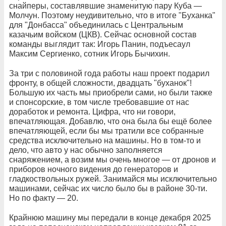
снайперы, составлявшие знаменитую пару Куба —
Молчун. Поэтому неудивительно, что в итоге "Буханка"
для "Донбасса" объединилась с Центральным
казачьим войском (ЦКВ). Сейчас основной состав
команды выглядит так: Игорь Панин, подъесаул
Максим Сергиенко, сотник Игорь Бычихин.
За три с половиной года работы наш проект подарил
фронту, в общей сложности, двадцать "буханок"!
Большую их часть мы приобрели сами, но были также
и спонсорские, в том числе требовавшие от нас
доработок и ремонта. Цифра, что ни говори,
впечатляющая. Добавлю, что она была бы ещё более
впечатляющей, если бы мы тратили все собранные
средства исключительно на машины. Но в том-то и
дело, что авто у нас обычно заполняется
снаряжением, а возим мы очень многое — от дронов и
приборов ночного видения до генераторов и
гладкоствольных ружей. Занимайся мы исключительно
машинами, сейчас их число было бы в районе 30-ти.
Но по факту — 20.
Крайнюю машину мы передали в конце декабря 2025