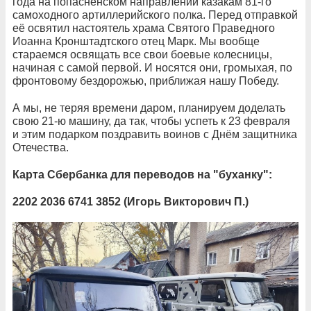
года на попасненском направлении казакам 81-го
самоходного артиллерийского полка. Перед отправкой
её освятил настоятель храма Святого Праведного
Иоанна Кронштадтского отец Марк. Мы вообще
стараемся освящать все свои боевые колесницы,
начиная с самой первой. И носятся они, громыхая, по
фронтовому бездорожью, приближая нашу Победу.
А мы, не теряя времени даром, планируем доделать
свою 21-ю машину, да так, чтобы успеть к 23 февраля
и этим подарком поздравить воинов с Днём защитника
Отечества.
Карта Сбербанка для переводов на "буханку":
2202 2036 6741 3852 (Игорь Викторович П.)