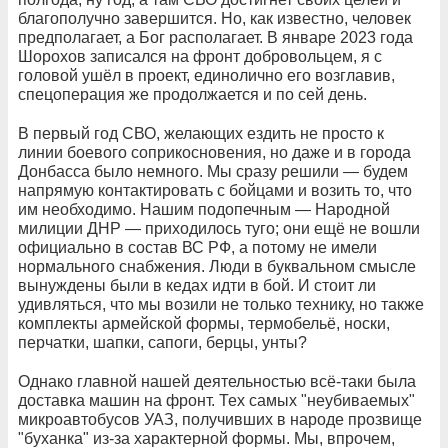
благополучно завершится. Но, как известно, человек
предполагает, а Бог располагает. В январе 2023 года
Шорохов записался на фронт добровольцем, я с
головой ушёл в проект, единолично его возглавив,
спецоперация же продолжается и по сей день.
В первый год СВО, желающих ездить не просто к
линии боевого соприкосновения, но даже и в города
Донбасса было немного. Мы сразу решили — будем
напрямую контактировать с бойцами и возить то, что
им необходимо. Нашим подопечным — Народной
милиции ДНР — приходилось туго; они ещё не вошли
официально в состав ВС РФ, а потому не имели
нормального снабжения. Люди в буквальном смысле
вынуждены были в кедах идти в бой. И стоит ли
удивляться, что мы возили не только технику, но также
комплекты армейской формы, термобельё, носки,
перчатки, шапки, сапоги, берцы, унты?
Однако главной нашей деятельностью всё-таки была
доставка машин на фронт. Тех самых "неубиваемых"
микроавтобусов УАЗ, получивших в народе прозвище
"буханка" из-за характерной формы. Мы, впрочем,