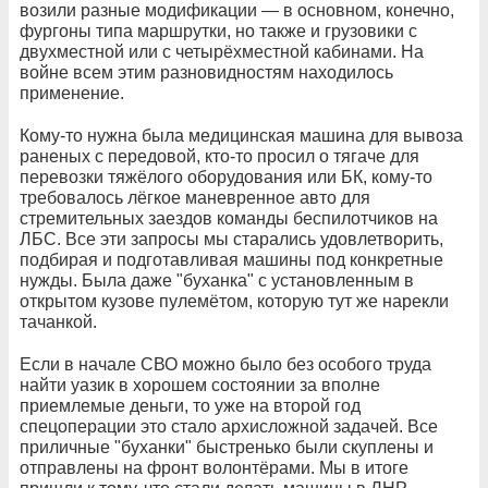
возили разные модификации — в основном, конечно,
фургоны типа маршрутки, но также и грузовики с
двухместной или с четырёхместной кабинами. На
войне всем этим разновидностям находилось
применение.
Кому-то нужна была медицинская машина для вывоза
раненых с передовой, кто-то просил о тягаче для
перевозки тяжёлого оборудования или БК, кому-то
требовалось лёгкое маневренное авто для
стремительных заездов команды беспилотчиков на
ЛБС. Все эти запросы мы старались удовлетворить,
подбирая и подготавливая машины под конкретные
нужды. Была даже "буханка" с установленным в
открытом кузове пулемётом, которую тут же нарекли
тачанкой.
Если в начале СВО можно было без особого труда
найти уазик в хорошем состоянии за вполне
приемлемые деньги, то уже на второй год
спецоперации это стало архисложной задачей. Все
приличные "буханки" быстренько были скуплены и
отправлены на фронт волонтёрами. Мы в итоге