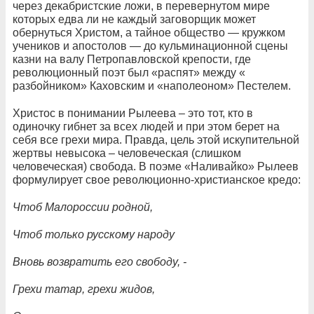
через декабристские ложи, в перевернутом мире
которых едва ли не каждый заговорщик может
обернуться Христом, а тайное общество — кружком
учеников и апостолов — до кульминационной сцены
казни на валу Петропавловской крепости, где
революционный поэт был «распят» между «
разбойником» Каховским и «наполеоном» Пестелем.
Христос в понимании Рылеева – это тот, кто в
одиночку гибнет за всех людей и при этом берет на
себя все грехи мира. Правда, цель этой искупительной
жертвы невысока – человеческая (слишком
человеческая) свобода. В поэме «Наливайко» Рылеев
формулирует свое революционно-христианское кредо:
Чтоб Малороссии родной,
Чтоб только русскому народу
Вновь возвратить его свободу, -
Грехи татар, грехи жидов,