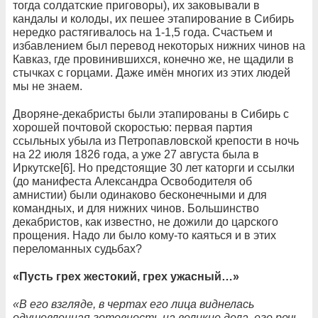
тогда солдатские приговоры), их заковывали в
кандалы и колоды, их пешее этапирование в Сибирь
нередко растягивалось на 1-1,5 года. Счастьем и
избавлением был перевод некоторых нижних чинов на
Кавказ, где провинившихся, конечно же, не щадили в
стычках с горцами. Даже имён многих из этих людей
мы не знаем.
Дворяне-декабристы были этапированы в Сибирь с
хорошей почтовой скоростью: первая партия
ссыльных убыла из Петропавловской крепости в ночь
на 22 июля 1826 года, а уже 27 августа была в
Иркутске[6]. Но предстоящие 30 лет каторги и ссылки
(до манифеста Александра Освободителя об
амнистии) были одинаково бесконечными и для
командных, и для нижних чинов. Большинство
декабристов, как известно, не дожили до царского
прощения. Надо ли было кому-то каяться и в этих
переломанных судьбах?
«Пусть грех жестокий, грех ужасный…»
«В его взгляде, в чертах его лица виднелась
одушевленная готовность на великие дела, его речь