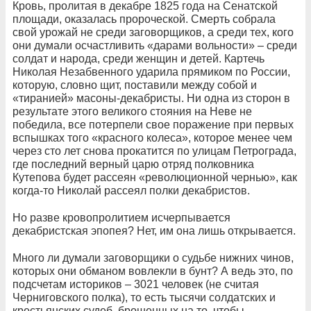
Кровь, пролитая в декабре 1825 года на Сенатской
площади, оказалась пророческой. Смерть собрала
свой урожай не среди заговорщиков, а среди тех, кого
они думали осчастливить «дарами вольности» – среди
солдат и народа, среди женщин и детей. Картечь
Николая Незабвенного ударила прямиком по России,
которую, словно щит, поставили между собой и
«тиранией» масоны-декабристы. Ни одна из сторон в
результате этого великого стояния на Неве не
победила, все потерпели свое поражение при первых
вспышках того «красного колеса», которое менее чем
через сто лет снова прокатится по улицам Петрограда,
где последний верный царю отряд полковника
Кутепова будет рассеян «революционной чернью», как
когда-то Николай рассеял полки декабристов.
Но разве кровопролитием исчерпывается
декабристская эпопея? Нет, им она лишь открывается.
Много ли думали заговорщики о судьбе нижних чинов,
которых они обманом вовлекли в бунт? А ведь это, по
подсчетам историков – 3021 человек (не считая
Черниговского полка), то есть тысячи солдатских и
крестьянских судеб, брошенных на то, чтобы