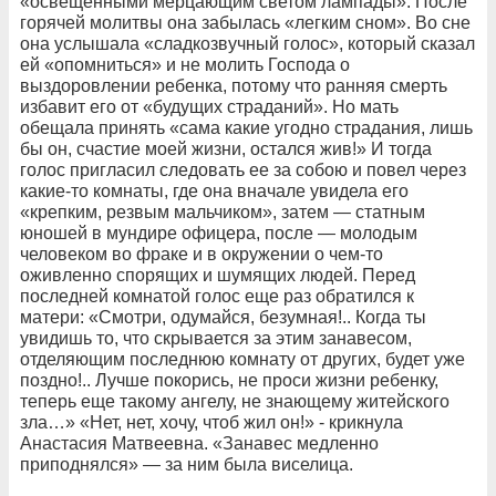
«освещенными мерцающим светом лампады». После
горячей молитвы она забылась «легким сном». Во сне
она услышала «сладкозвучный голос», который сказал
ей «опомниться» и не молить Господа о
выздоровлении ребенка, потому что ранняя смерть
избавит его от «будущих страданий». Но мать
обещала принять «сама какие угодно страдания, лишь
бы он, счастие моей жизни, остался жив!» И тогда
голос пригласил следовать ее за собою и повел через
какие-то комнаты, где она вначале увидела его
«крепким, резвым мальчиком», затем — статным
юношей в мундире офицера, после — молодым
человеком во фраке и в окружении о чем-то
оживленно спорящих и шумящих людей. Перед
последней комнатой голос еще раз обратился к
матери: «Смотри, одумайся, безумная!.. Когда ты
увидишь то, что скрывается за этим занавесом,
отделяющим последнюю комнату от других, будет уже
поздно!.. Лучше покорись, не проси жизни ребенку,
теперь еще такому ангелу, не знающему житейского
зла…» «Нет, нет, хочу, чтоб жил он!» - крикнула
Анастасия Матвеевна. «Занавес медленно
приподнялся» — за ним была виселица.