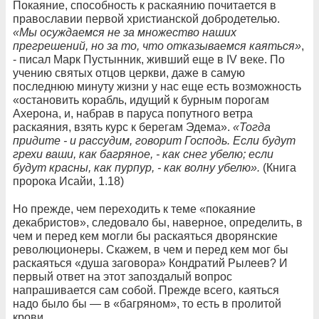
Покаяние, способность к раскаянию почитается в
православии первой христианской добродетелью.
«Мы осуждаемся не за множество наших
прегрешений, но за то, что отказываемся каяться»
,
- писал Марк Пустынник, живший еще в IV веке. По
учению святых отцов церкви, даже в самую
последнюю минуту жизни у нас еще есть возможность
«остановить корабль, идущий к бурным порогам
Ахерона, и, набрав в паруса попутного ветра
раскаяния, взять курс к берегам Эдема».
«Тогда
придите - и рассудим, говорит Господь. Если будут
грехи ваши, как багряное, - как снег убелю; если
будут красны, как пурпур, - как волну убелю».
(Книга
пророка Исайи, 1.18)
Но прежде, чем переходить к теме «покаяние
декабристов», следовало бы, наверное, определить, в
чем и перед кем могли бы раскаяться дворянские
революционеры. Скажем, в чем и перед кем мог бы
раскаяться «душа заговора» Кондратий Рылеев? И
первый ответ на этот запоздалый вопрос
напрашивается сам собой. Прежде всего, каяться
надо было бы — в «багряном», то есть в пролитой
крови.