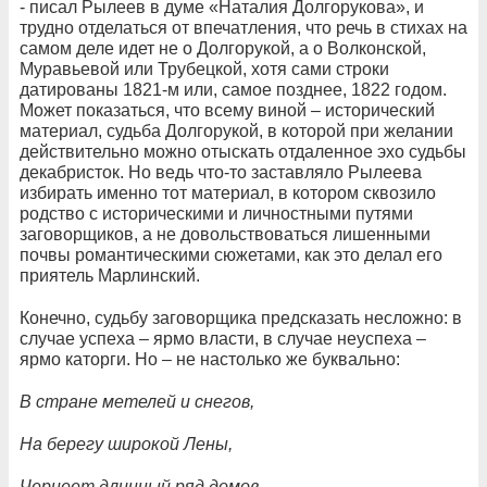
- писал Рылеев в думе «Наталия Долгорукова», и
трудно отделаться от впечатления, что речь в стихах на
самом деле идет не о Долгорукой, а о Волконской,
Муравьевой или Трубецкой, хотя сами строки
датированы 1821-м или, самое позднее, 1822 годом.
Может показаться, что всему виной – исторический
материал, судьба Долгорукой, в которой при желании
действительно можно отыскать отдаленное эхо судьбы
декабристок. Но ведь что-то заставляло Рылеева
избирать именно тот материал, в котором сквозило
родство с историческими и личностными путями
заговорщиков, а не довольствоваться лишенными
почвы романтическими сюжетами, как это делал его
приятель Марлинский.
Конечно, судьбу заговорщика предсказать несложно: в
случае успеха – ярмо власти, в случае неуспеха –
ярмо каторги. Но – не настолько же буквально:
В стране метелей и снегов,
На берегу широкой Лены,
Чернеет длинный ряд домов