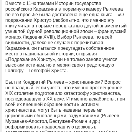
Вместе с 11-ю томами Истории государства
российского Карамзина в тюремную камеру Рылеева
по его просьбе была доставлена еще одна книга – «О
подражании Христу» (любопытно, что именно эту
книгу читал в тюрьме перед казнью другой знаменитый
узник той бурной революционной эпохи – французский
монарх Людовик XVIII). Выбор Рылеева, по всей
видимости, далеко не случаен: перечитывая
Карамзина, он пытался предугадать собственное
место в национальной истории; открывая
«Подражание Христу», он не только заново учился
высоким истинам, но и мерил свою предстоящую
Голгофу – Голгофой Христа.
Был ли Кондратий Рылеев – христианином? Вопрос
не праздный, если учесть, что именно просвещенное
XIX столетие подготовило катастрофу христианства,
последовавшую в ХХ веке. И именно декабристы, при
всей их внешней обращенности к истинам
христианства, могут быть названы первыми
церковными обновленцами, задумавшими (Рылеев,
Муравьев-Апостол, Бестужев-Рюмин и др.)
реформировать православную церковь в