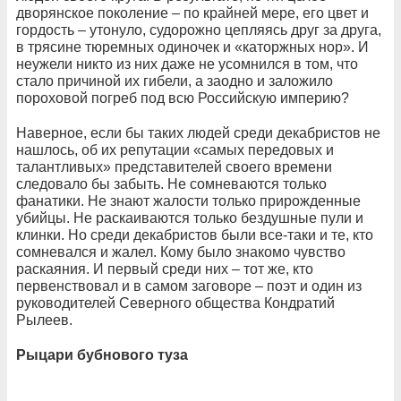
дворянское поколение – по крайней мере, его цвет и
гордость – утонуло, судорожно цепляясь друг за друга,
в трясине тюремных одиночек и «каторжных нор». И
неужели никто из них даже не усомнился в том, что
стало причиной их гибели, а заодно и заложило
пороховой погреб под всю Российскую империю?
Наверное, если бы таких людей среди декабристов не
нашлось, об их репутации «самых передовых и
талантливых» представителей своего времени
следовало бы забыть. Не сомневаются только
фанатики. Не знают жалости только прирожденные
убийцы. Не раскаиваются только бездушные пули и
клинки. Но среди декабристов были все-таки и те, кто
сомневался и жалел. Кому было знакомо чувство
раскаяния. И первый среди них – тот же, кто
первенствовал и в самом заговоре – поэт и один из
руководителей Северного общества Кондратий
Рылеев.
Рыцари бубнового туза