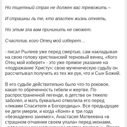
Но тщетный страх не должен вас тревожить –
И страшны ль те, кто властен жизнь отнять,
Но этим зла вам причинить не сможет.
Счастлив, кого Отец мой изберет…
- писал Рылеев уже перед смертью, сам накладывая
на свою голову христианский терновый венец. «Кого
Отец мой изберет» - это уже прямое указание на
«подражание Христу»: свою мученическую судьбу он
рассчитывал получить из тех же рук, что и Сын Божий.
В его судьбе действительно было что-то роковое,
какая-то обреченность гибели и жертве. По
распространенной легенде, в детстве он тяжело
заболел, и мать буквально отмолила его перед
«ликами Спасителя и Богородицы». Все предыдущие
ее дети умерли, и когда «Коня» в три года
«безнадежно занемог», Анастасия Матвеевна «в
страшном отчаянии своем упала» перед иконами,