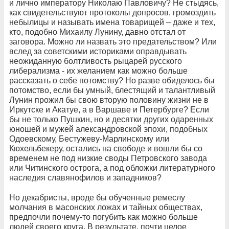
и лично императору Николаю Павловичу? Не стыдясь,
как свидетельствуют протоколы допросов, громоздить
небылицы и называть имена товарищей – даже и тех,
кто, подобно Михаилу Лунину, давно отстал от
заговора. Можно ли назвать это предательством? Или
вслед за советскими историками оправдывать
неожиданную болтливость рыцарей русского
либерализма - их желанием как можно больше
рассказать о себе потомству? Но разве обиделось бы
потомство, если бы умный, блестящий и талантливый
Лунин прожил бы свою вторую половину жизни не в
Иркутске и Акатуе, а в Варшаве и Петербурге? Если
бы не только Пушкин, но и десятки других одаренных
юношей и мужей александровской эпохи, подобных
Одоевскому, Бестужеву-Марлинскому или
Кюхельбекеру, остались на свободе и вошли бы со
временем не под низкие своды Петровского завода
или Читинского острога, а под обложки литературного
наследия славянофилов и западников?
Но декабристы, вроде бы обученные ремеслу
молчания в масонских ложах и тайных обществах,
предпочли почему-то погубить как можно больше
людей своего круга. В результате, почти целое