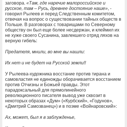
заговора.
«Там, где наречие малороссийское и
русское, там – Русь, древнее достояние наше»
, -
говорил Рылеев и перед Следственным комитетом,
отвечая на вопрос о существовании тайных обществ в
Польше. В разговорах с товарищами по Северному
обществу он был еще более несдержан, и клеймил их
не хуже своего Сусанина, завлекшего отряд ляхов на
верную гибель:
Предателя, мнили, во мне вы нашли:
Их нет и не будет на Русской земли!!
У Рылеева-художника восстание против тирана и
самовластия не единожды оборачивается восстанием
против Отчизны и Божьей правды. Этот
парадоксальный для прямолинейного
революционного писателя вывод уже сквозит в
некоторых образах «Дум» («Курбский», «Годунов»,
«Дмитрий Самозванец») и в поэме «Войнаровский»:
Ах, может, был я в заблужденье,