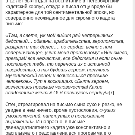
в 12 лет был отдан на воспитание в Петербургcкий
кадетский корпус, откуда и писал отцу вроде бы
характерное для той сентиментальной эпохи, но
совершенно неожиданное для скромного кадета
письмо:
«Там, в свете, ум мой видит ряд непрерывных
бедствий… обманы, грабительства, вероломства,
разврат и так далее…, но сердце, вечно с ним
соперничающее, учит меня противному: «Иди смело,
презирай все несчастья, все бедствия и если оные
постигнут тебя, то переноси их с истинной
твердостью, и ты будешь героем, получишь
мученический венец и вознесешься превыше
человеков». Тут я восклицаю: «Быть героем,
вознестись превыше человечества! Какие
сладостные мечты! О! Я повинуюсь сердцу!»
[7].
Отец отреагировал на письмо сына сухо и резко, не
увидев в нем ничего, кроме пустословия,
«чужих
умозаключений, натянутых и несвязанных
выражений»
. И напрасно: в письме
двенадцатилетнего кадета уже конспективно и
расплывчато представлена вся программа его