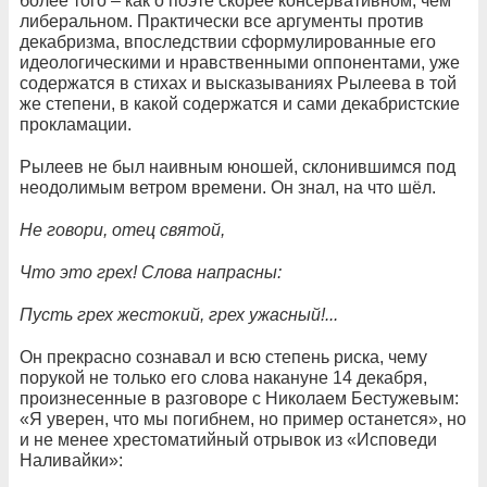
более того – как о поэте скорее консервативном, чем
либеральном. Практически все аргументы против
декабризма, впоследствии сформулированные его
идеологическими и нравственными оппонентами, уже
содержатся в стихах и высказываниях Рылеева в той
же степени, в какой содержатся и сами декабристские
прокламации.
Рылеев не был наивным юношей, склонившимся под
неодолимым ветром времени. Он знал, на что шёл.
Не говори, отец святой,
Что это грех! Слова напрасны:
Пусть грех жестокий, грех ужасный!...
Он прекрасно сознавал и всю степень риска, чему
порукой не только его слова накануне 14 декабря,
произнесенные в разговоре с Николаем Бестужевым:
«Я уверен, что мы погибнем, но пример останется», но
и не менее хрестоматийный отрывок из «Исповеди
Наливайки»: