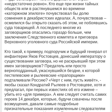
«недостаточно ровно». Кто еще при жизни тайных
обществ или в растянувшемся во времени
«каторжном эпилоге» почувствовал бы долю
сомнения в декабристских идеалах. А, почувствовав –
осмелился бы открыто сказать об этом, не побоявшись
суда товарищей. А последнего многие из
заговорщиков опасались гораздо больше, чем
заключения Следственного комитета и приговора
Верховного уголовного суда Российской империи.
Кто такой, к примеру, подпоручик и будущий генерал от
инфантерии Яков Ростовцев, донесший императору о
существовании заговора, но не раскрывший при этом
имен заговорщиков? Предатель или просто
верноподданный, ужаснувшийся бездне, к которой
пестелевские и рылеевские «прапорщики»
подталкивали Россию? «Черт с ним, пусть живёт», -
якобы сказал Кондратий Рылеев о Ростовцеве, хотя и
предлагал, при первых известиях об его измене –
убить его «для примера». А кем следует считать самих
героев 14 декабря, которые, будучи схвачены после
возмущения, давали самые подробные
признательные показания изумленным следователям