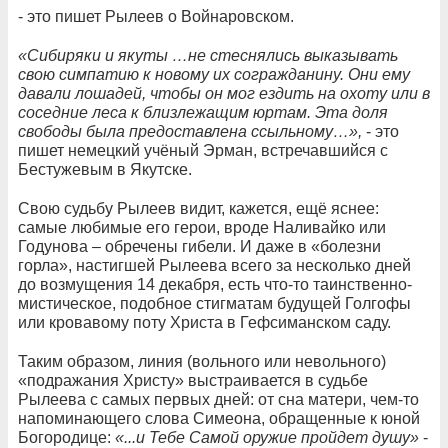
- это пишет Рылеев о Войнаровском.
«Сибиряки и якуты …не стеснялись выказывать
свою симпатию к новому их согражданину. Они ему
давали лошадей, чтобы он мог ездить на охоту или в
соседние леса к близлежащим юртам. Эта доля
свободы была предоставлена ссыльному…»,
- это
пишет немецкий учёный Эрман, встречавшийся с
Бестужевым в Якутске.
Свою судьбу Рылеев видит, кажется, ещё яснее:
самые любимые его герои, вроде Наливайко или
Годунова – обречены гибели. И даже в «болезни
горла», настигшей Рылеева всего за несколько дней
до возмущения 14 декабря, есть что-то таинственно-
мистическое, подобное стигматам будущей Голгофы
или кровавому поту Христа в Гефсиманском саду.
Таким образом, линия (вольного или невольного)
«подражания Христу» выстраивается в судьбе
Рылеева с самых первых дней: от сна матери, чем-то
напоминающего слова Симеона, обращенные к юной
Богородице:
«...и Тебе Самой оружие пройдет душу»
-