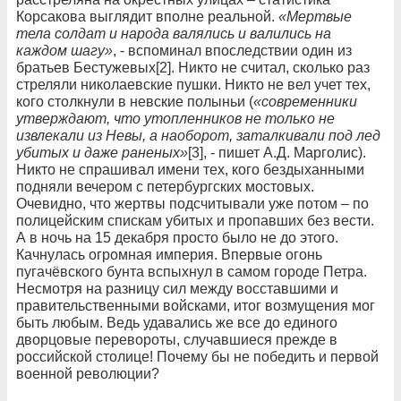
Корсакова выглядит вполне реальной.
«Мертвые
тела солдат и народа валялись и валились на
каждом шагу»
, - вспоминал впоследствии один из
братьев Бестужевых[2]. Никто не считал, сколько раз
стреляли николаевские пушки. Никто не вел учет тех,
кого столкнули в невские полыньи (
«современники
утверждают, что утопленников не только не
извлекали из Невы, а наоборот, заталкивали под лед
убитых и даже раненых»
[3], - пишет А.Д. Марголис).
Никто не спрашивал имени тех, кого бездыханными
подняли вечером с петербургских мостовых.
Очевидно, что жертвы подсчитывали уже потом – по
полицейским спискам убитых и пропавших без вести.
А в ночь на 15 декабря просто было не до этого.
Качнулась огромная империя. Впервые огонь
пугачёвского бунта вспыхнул в самом городе Петра.
Несмотря на разницу сил между восставшими и
правительственными войсками, итог возмущения мог
быть любым. Ведь удавались же все до единого
дворцовые перевороты, случавшиеся прежде в
российской столице! Почему бы не победить и первой
военной революции?