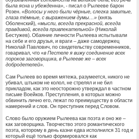
была ясна и убежденна»
, - писал о Рылееве барон
Розен.
«Волосы у него были чёрные, слегка завитые,
глаза тёмные, с выражением думы…»
(князь
Оболенский),
«мысли, всегда прекрасной, всегда
правдивой, всегда привлекательной»
(Николай
Бестужев). Обаяние личности Рылеева испытывали
на себе и его друзья, и враги – даже самодержец
Николай Павлович, по свидетельству современников,
говаривал, что «
в Пестеле я вижу соединение всех
пороков заговорщика, в Рылееве же – всех
добродетелей».
Сам Рылеев во время мятежа, разумеется, никого не
убивал, штыком не колол, не стрелял и не бил
прикладом, как это неосторожно утверждал в частном
письме Воейков. Преступления, в которых можно
обвинить лично его, лежат по преимуществу в области
намерений и слов. Он преступник перед Словом.
Слово было оружием Рылеева как поэта и оно же –
как заговорщика. Творчество этого романтического
поэта, которому в день казни едва исполнился 31 год и
который ещё только формировался как