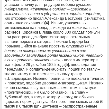
унавозить почву для грядущей победы русского
либерализма.
«Увлечение солдат – средство к
захвачению власти и удержанию в порядке народа»
,
как откровенно писал Александр Бестужев (стилистика
оригинала сохранена)[4]. Из них, увлеченных
мятежниками на площадь, исходя из максимальных
расчетов Корсакова, лишь около 300 солдат погибли
при расстреле декабристского каре, остальным
выпали тюрьма и каторга. Николай I, вроде бы
порывавшийся вначале простить служивых (
«Ни
делом, ни намерением не участвовали в сих
злодеяниях заблудшие роты нижних чинов, невольно
в сию пропасть завлеченные»,
- писал император в
манифесте 29 декабря 1825 года[5], впоследствии
передумал, и солдаты-декабристы пошли по этапу –
знаменитому в то время ссыльному тракту
«Владимирка». Именно пошли, а не поехали в телегах
и повозках, подобно дворянам-заговорщикам. Нижних
чинов смешали с уголовным элементом, в статусе
«политических» им было отказано. На спину –
бубновый туз, а кому в каторгу – тому, по обычаю
царских тюрем, два туза. Их прогоняли сквозь строй (6
тысяч и 8 тысяч шпицрутенов – распространенные