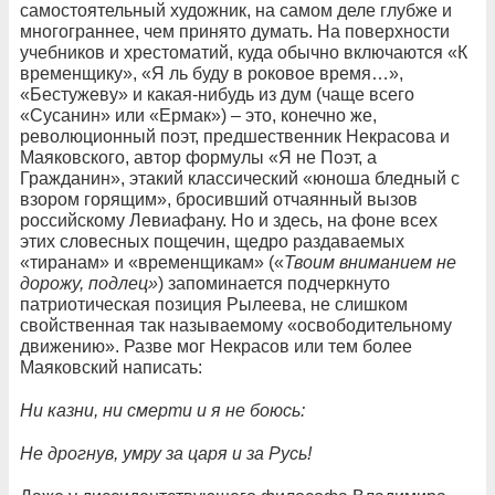
самостоятельный художник, на самом деле глубже и
многограннее, чем принято думать. На поверхности
учебников и хрестоматий, куда обычно включаются «К
временщику», «Я ль буду в роковое время…»,
«Бестужеву» и какая-нибудь из дум (чаще всего
«Сусанин» или «Ермак») – это, конечно же,
революционный поэт, предшественник Некрасова и
Маяковского, автор формулы «Я не Поэт, а
Гражданин», этакий классический «юноша бледный с
взором горящим», бросивший отчаянный вызов
российскому Левиафану. Но и здесь, на фоне всех
этих словесных пощечин, щедро раздаваемых
«тиранам» и «временщикам» («
Твоим вниманием не
дорожу, подлец»
) запоминается подчеркнуто
патриотическая позиция Рылеева, не слишком
свойственная так называемому «освободительному
движению». Разве мог Некрасов или тем более
Маяковский написать:
Ни казни, ни смерти и я не боюсь:
Не дрогнув, умру за царя и за Русь!