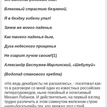
Влекомый страстию безумной,
Я в бездну гибели упал!
Зачем же моего паденья.
Как твоего паденья дым,
Дуга небесного прощенья
Не озарит лучом своим
![1]
Александр Бестужев-Марлинский, «Шебутуй»
(Водопад станового хребта)
«Но ведь декабристы не раскаялись», - посетовал как-
то в разговоре со мной один из известных российских
литературоведов, ныне покойный и почитаемый
Михаил Лобанов. И действительно, на первый взгляд
трудно различить в этом сомкнутом железном строю
«чудо-богатырей» тех, кто держал этот строй