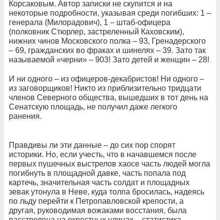
Корсаковым. Автор записки не скупится и на
некоторые подробности, указывая среди погибших: 1 –
генерала (Милорадович), 1 – штаб-офицера
(полковник Стюрлер, застреленный Каховским),
нижних чинов Московского полка – 93, Гренадерского
– 69, гражданских во фраках и шинелях – 39. Зато так
называемой «черни» – 903! Зато детей и женщин – 28!
И ни одного – из офицеров-декабристов! Ни одного –
из заговорщиков! Никто из приблизительно тридцати
членов Северного общества, вышедших в тот день на
Сенатскую площадь, не получил даже легкого
ранения.
Правдивы ли эти данные – до сих пор спорят
историки. Но, если учесть, что в начавшемся после
первых пушечных выстрелов хаосе часть людей могла
погибнуть в площадной давке, часть попала под
картечь, значительная часть солдат и площадных
зевак утонула в Неве, куда толпа бросилась, надеясь
по льду перейти к Петропавловской крепости, а
другая, руководимая вожаками восстания, была
расстреляна на окрестных улицах – статистика