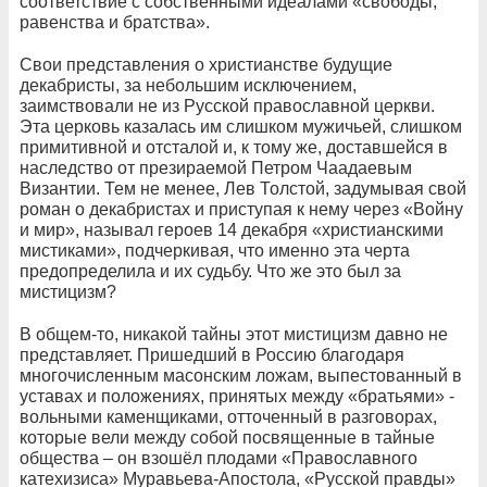
соответствие с собственными идеалами «свободы,
равенства и братства».
Свои представления о христианстве будущие
декабристы, за небольшим исключением,
заимствовали не из Русской православной церкви.
Эта церковь казалась им слишком мужичьей, слишком
примитивной и отсталой и, к тому же, доставшейся в
наследство от презираемой Петром Чаадаевым
Византии. Тем не менее, Лев Толстой, задумывая свой
роман о декабристах и приступая к нему через «Войну
и мир», называл героев 14 декабря «христианскими
мистиками», подчеркивая, что именно эта черта
предопределила и их судьбу. Что же это был за
мистицизм?
В общем-то, никакой тайны этот мистицизм давно не
представляет. Пришедший в Россию благодаря
многочисленным масонским ложам, выпестованный в
уставах и положениях, принятых между «братьями» -
вольными каменщиками, отточенный в разговорах,
которые вели между собой посвященные в тайные
общества – он взошёл плодами «Православного
катехизиса» Муравьева-Апостола, «Русской правды»