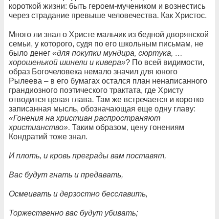
короткой жизни: быть героем-мучеником и вознестись
через страдание превыше человечества. Как Христос.
Много ли знал о Христе мальчик из бедной дворянской
семьи, у которого, судя по его школьным письмам, не
было денег
«для покупки мундира, сюртука, …
хорошенькой шинели и кивера»
? По всей видимости,
образ Богочеловека немало значил для юного
Рылеева – в его бумагах остался план ненаписанного
грандиозного поэтического трактата, где Христу
отводится целая глава. Там же встречается и коротко
записанная мысль, обозначающая еще одну главу:
«Гонения на христиан распространяют
христианство»
. Таким образом, цену гонениям
Кондратий тоже знал.
И плоть, и кровь преграды вам поставят,
Вас будут гнать и предавать,
Осмеивать и дерзостно бесславить,
Торжественно вас будут убивать;