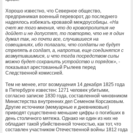
Хорошо известно, что Северное общество,
предпринимая военный переворот, до последнего
надеялось избежать кровавой междоусобицы.
«На
счет же того мнения, что до кровопролития не
дойдет и не допустят, то повторяю, что не я один
думал так, но почти все, случившиеся на
совещаниях, ибо полагали, что солдаты не будут
стрелять в солдат, а, напротив, еще соединятся с
возмутившимися, и что тогда посредством силы
можно будет сохранить устройство и порядок»
, -
показывал арестованный Рылеев перед
Следственной комиссией.
Тем не менее, итог возмущения 14 декабря 1825 года
в Петербурге известен: 1271 человек убитыми,
согласно записке 1830 года, составленной чиновником
Министерства внутренних дел Семеном Корсаковым.
Другие источники (мемуарные и дневниковые)
приводят существенно меньшие цифры о погибших в
день столичного мятежа. Однако ни один из них не
обладает такой убийственной точностью, как тот, что
составлен участником Отечественной войны 1812 года