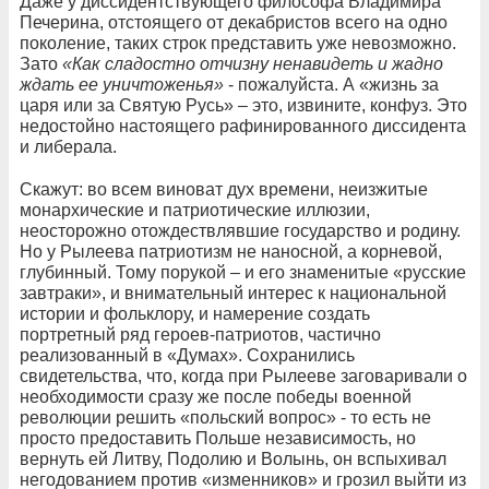
Даже у диссидентствующего философа Владимира
Печерина, отстоящего от декабристов всего на одно
поколение, таких строк представить уже невозможно.
Зато
«Как сладостно отчизну ненавидеть и жадно
ждать ее уничтоженья»
- пожалуйста. А «жизнь за
царя или за Святую Русь» – это, извините, конфуз. Это
недостойно настоящего рафинированного диссидента
и либерала.
Скажут: во всем виноват дух времени, неизжитые
монархические и патриотические иллюзии,
неосторожно отождествлявшие государство и родину.
Но у Рылеева патриотизм не наносной, а корневой,
глубинный. Тому порукой – и его знаменитые «русские
завтраки», и внимательный интерес к национальной
истории и фольклору, и намерение создать
портретный ряд героев-патриотов, частично
реализованный в «Думах». Сохранились
свидетельства, что, когда при Рылееве заговаривали о
необходимости сразу же после победы военной
революции решить «польский вопрос» - то есть не
просто предоставить Польше независимость, но
вернуть ей Литву, Подолию и Волынь, он вспыхивал
негодованием против «изменников» и грозил выйти из