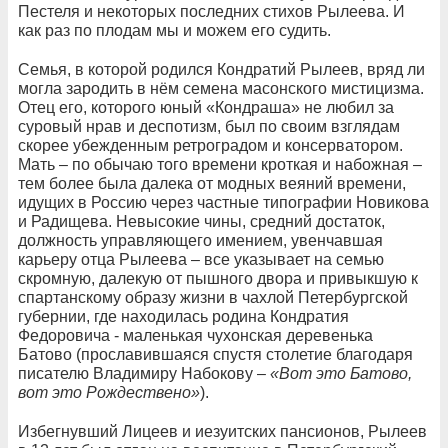
Пестеля и некоторых последних стихов Рылеева. И
как раз по плодам мы и можем его судить.
Семья, в которой родился Кондратий Рылеев, вряд ли
могла зародить в нём семена масонского мистицизма.
Отец его, которого юный «Кондраша» не любил за
суровый нрав и деспотизм, был по своим взглядам
скорее убежденным ретроградом и консерватором.
Мать – по обычаю того времени кроткая и набожная –
тем более была далека от модных веяний времени,
идущих в Россию через частные типографии Новикова
и Радищева. Невысокие чины, средний достаток,
должность управляющего имением, увенчавшая
карьеру отца Рылеева – все указывает на семью
скромную, далекую от пышного двора и привыкшую к
спартанскому образу жизни в чахлой Петербургской
губернии, где находилась родина Кондратия
Федоровича - маленькая чухонская деревенька
Батово (прославившаяся спустя столетие благодаря
писателю Владимиру Набокову –
«Вот это Батово,
вот это Рождествено»
).
Избегнувший Лицеев и иезуитских пансионов, Рылеев