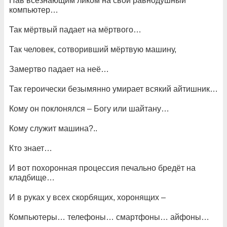
Пав всезнающим ликом на свой равнодушный
компьютер…
Так мёртвый падает на мёртвого…
Так человек, сотворивший мёртвую машину,
Замертво падает на неё…
Так героически безымянно умирает всякий айтишник…
Кому он поклонялся – Богу или шайтану…
Кому служит машина?..
Кто знает…
И вот похоронная процессия печально бредёт на
кладбище…
И в руках у всех скорбящих, хоронящих –
Компьютеры… телефоны… смартфоны… айфоны…