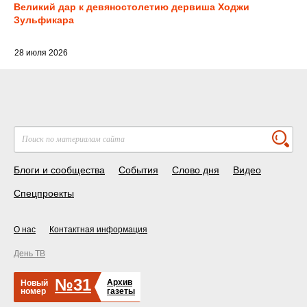
Великий дар к девяностолетию дервиша Ходжи
Зульфикара
28 июля 2026
Блоги и сообщества
События
Слово дня
Видео
Спецпроекты
О нас
Контактная информация
День ТВ
№31
Архив
Новый
номер
газеты