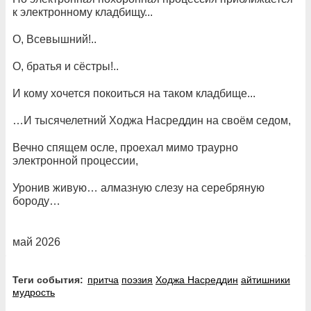
к электронному кладбищу...
О, Всевышний!..
О, братья и сёстры!..
И кому хочется покоиться на таком кладбище...
…И тысячелетний Ходжа Насреддин на своём седом,
Вечно спящем осле, проехал мимо траурно
электронной процессии,
Уронив живую… алмазную слезу на серебряную
бороду…
май 2026
Теги события:
притча
поэзия
Ходжа Насреддин
айтишники
мудрость