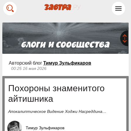
Toggl
navig
Авторский блог
Тимур Зульфикаров
00:25 16 мая 2026
Похороны знаменитого
айтишника
Апокалиптическое Видение Ходжи Насреддина…
Тимур Зульфикаров