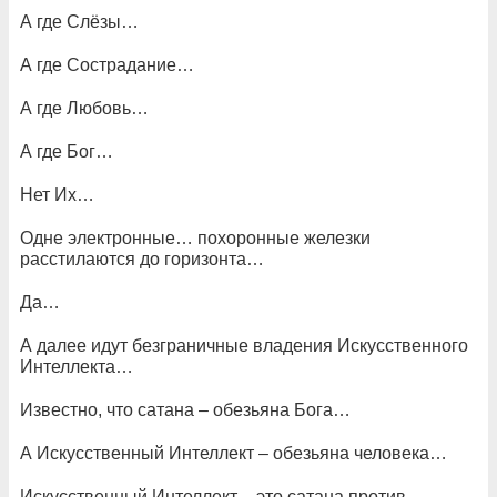
А где Слёзы…
А где Сострадание…
А где Любовь…
А где Бог…
Нет Их…
Одне электронные… похоронные железки
расстилаются до горизонта…
Да…
А далее идут безграничные владения Искусственного
Интеллекта…
Известно, что сатана – обезьяна Бога…
А Искусственный Интеллект – обезьяна человека…
Искусственный Интеллект – это сатана против