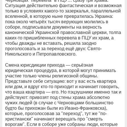
Черновцах "перевела" в ПЦУ… сразу три храма.
Ситуация действительно фантастическая и возможная
только в условиях какого-то зазеркалья, параллельной
вселенной, в которую ныне превратилась Украина:
пока около четырёх тысяч верующих молились в
соборе, подписывали документы на верность
канонической Украинской православной церкви, толпа
каких-то пришибленных перевела в ПЦУ их храм, а
чтобы дважды не вставать, решила заодно
проголосовать и за переход ещё двух: Свято-
Никольского и Петропавловского.
Смена юрисдикции прихода — серьёзная
юридическая процедура, в которой могут принимать
участие только члены религиозной общины.
Представьте себе ситуацию: вот у вас есть квартира
или дом, и вдруг кто-то приходит и начинает говорить,
что ваша квартира — его. Но пэцэушники именно так и
действуют: привозят под стены храма абсолютно
чужих людей (в случае с Черновцами большинство
будто бы прихожан были из Ивано-Франковска),
которые, проголосовав за "переход", тут же "по-
христиански" начинают верещать про "смерть
ворогам". Если в соборе уже собраны люди, которые