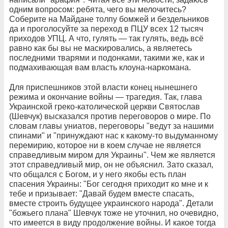
одним вопросом: ребята, чего вы мелочитесь?
Соберите на Майдане толпу бомжей и бездельников
да и проголосуйте за переход в ПЦУ всех 12 тысяч
приходов УПЦ. А что, гулять — так гулять, ведь всё
равно как бы вы не маскировались, а являетесь
последними тварями и подонками, такими же, как и
подмахивающая вам власть клоуна-наркомана.
Для приспешников этой власти конец нынешнего
режима и окончание войны — трагедия. Так, глава
Украинской греко-католической церкви Святослав
(Шевчук) высказался против переговоров о мире. По
словам главы униатов, переговоры "ведут за нашими
спинами" и "принуждают нас к какому-то выдуманному
перемирию, которое ни в коем случае не является
справедливым миром для Украины". Чем же является
этот справедливый мир, он не объяснил. Зато сказал,
что общался с Богом, и у него якобы есть план
спасения Украины: "Бог сегодня приходит ко мне и к
тебе и призывает: "Давай будем вместе спасать,
вместе строить будущее украинского народа". Детали
"божьего плана" Шевчук тоже не уточнил, но очевидно,
что имеется в виду продолжение войны. И какое тогда