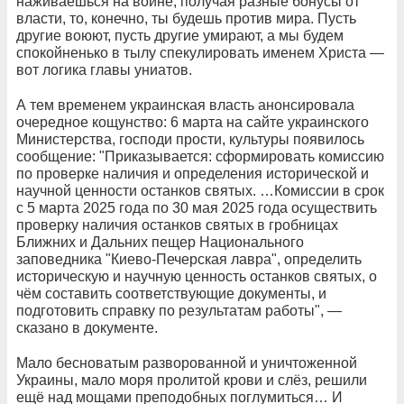
наживаешься на войне, получая разные бонусы от
власти, то, конечно, ты будешь против мира. Пусть
другие воюют, пусть другие умирают, а мы будем
спокойненько в тылу спекулировать именем Христа —
вот логика главы униатов.
А тем временем украинская власть анонсировала
очередное кощунство: 6 марта на сайте украинского
Министерства, господи прости, культуры появилось
сообщение: "Приказывается: сформировать комиссию
по проверке наличия и определения исторической и
научной ценности останков святых. …Комиссии в срок
с 5 марта 2025 года по 30 мая 2025 года осуществить
проверку наличия останков святых в гробницах
Ближних и Дальних пещер Национального
заповедника "Киево-Печерская лавра", определить
историческую и научную ценность останков святых, о
чём составить соответствующие документы, и
подготовить справку по результатам работы", —
сказано в документе.
Мало бесноватым разворованной и уничтоженной
Украины, мало моря пролитой крови и слёз, решили
ещё над мощами преподобных поглумиться… И