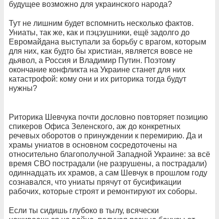
будущее возможно для украинского народа?
Тут не лишним будет вспомнить несколько фактов.
Униаты, так же, как и пэцэушники, ещё задолго до
Евромайдана выступали за борьбу с врагом, которым
для них, как будто бы христиан, является вовсе не
дьявол, а Россия и Владимир Путин. Поэтому
окончание конфликта на Украине станет для них
катастрофой: кому они и их риторика тогда будут
нужны?
Риторика Шевчука почти дословно повторяет позицию
спикеров Офиса Зеленского, аж до конкретных
речевых оборотов о принуждении к перемирию. Да и
храмы униатов в основном сосредоточены на
относительно благополучной Западной Украине: за всё
время СВО пострадали (не разрушены, а пострадали)
одиннадцать их храмов, а сам Шевчук в прошлом году
сознавался, что униаты прячут от бусификации
рабочих, которые строят и ремонтируют их соборы.
Если ты сидишь глубоко в тылу, всячески