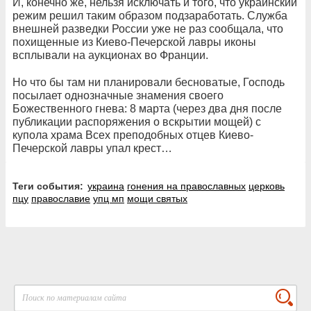
И, конечно же, нельзя исключать и того, что украинский
режим решил таким образом подзаработать. Служба
внешней разведки России уже не раз сообщала, что
похищенные из Киево-Печерской лавры иконы
всплывали на аукционах во Франции.
Но что бы там ни планировали бесноватые, Господь
посылает однозначные знамения своего
Божественного гнева: 8 марта (через два дня после
публикации распоряжения о вскрытии мощей) с
купола храма Всех преподобных отцев Киево-
Печерской лавры упал крест…
Теги события:
украина
гонения на православных
церковь
пцу
православие
упц мп
мощи святых