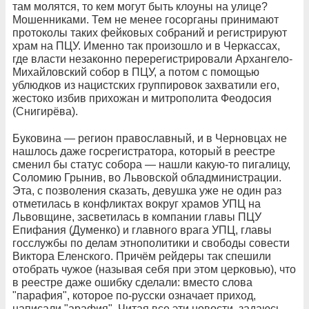
там молятся, то кем могут быть клоуны на улице?
Мошенниками. Тем не менее госорганы принимают
протоколы таких фейковых собраний и регистрируют
храм на ПЦУ. Именно так произошло и в Черкассах,
где власти незаконно перерегистрировали Архангело-
Михайловский собор в ПЦУ, а потом с помощью
ублюдков из нацистских группировок захватили его,
жестоко избив прихожан и митрополита Феодосия
(Снигирёва).
Буковина — регион православный, и в Черновцах не
нашлось даже госрегистратора, который в реестре
сменил бы статус собора — нашли какую-то пигалицу,
Соломию Грынив, во Львовской обладминистрации.
Эта, с позволения сказать, девушка уже не один раз
отметилась в конфликтах вокруг храмов УПЦ на
Львовщине, засветилась в компании главы ПЦУ
Епифания (Думенко) и главного врага УПЦ, главы
госслужбы по делам этнополитики и свободы совести
Виктора Еленского. Причём рейдеры так спешили
отобрать чужое (называя себя при этом церковью), что
в реестре даже ошибку сделали: вместо слова
"парафия", которое по-русски означает приход,
написали "арафия". Читая все эти новости, задаюсь