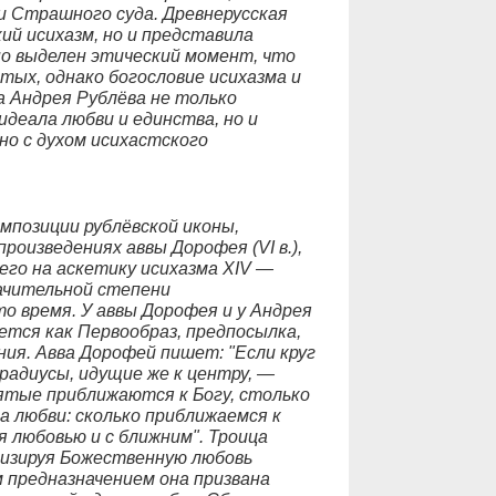
 Страшного суда. Древнерусская
ий исихазм, но и представила
но выделен этический момент, что
тых, однако богословие исихазма и
а Андрея Рублёва не только
деала любви и единства, но и
о с духом исихастского
омпозиции рублёвской иконы,
роизведениях аввы Дорофея (VI в.),
его на аскетику исихазма XIV —
начительной степени
о время. У аввы Дорофея и у Андрея
ется как Первообраз, предпосылка,
ия. Авва Дорофей пишет: "Если круг
 радиусы, идущие же к центру, —
вятые приближаются к Богу, столько
а любви: сколько приближаемся к
я любовью и с ближним". Троица
лизируя Божественную любовь
 предназначением она призвана