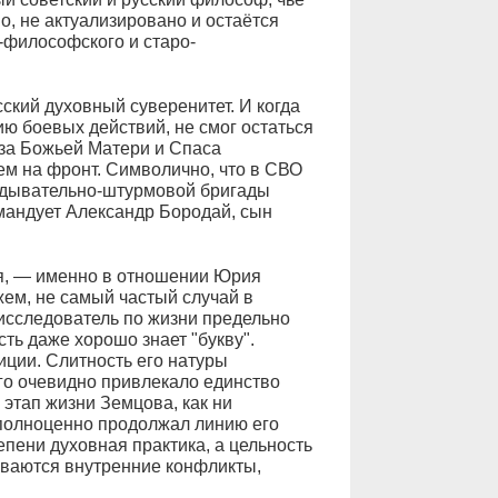
о, не актуализировано и остаётся
философского и старо-
ский духовный суверенитет. И когда
ю боевых действий, не смог остаться
аза Божьей Матери и Спаса
м на фронт. Символично, что в СВО
едывательно-штурмовой бригады
мандует Александр Бородай, сын
я, — именно в отношении Юрия
ем, не самый частый случай в
 исследователь по жизни предельно
сть даже хорошо знает "букву".
ции. Слитность его натуры
его очевидно привлекало единство
 этап жизни Земцова, как ни
 полноценно продолжал линию его
епени духовная практика, а цельность
еваются внутренние конфликты,