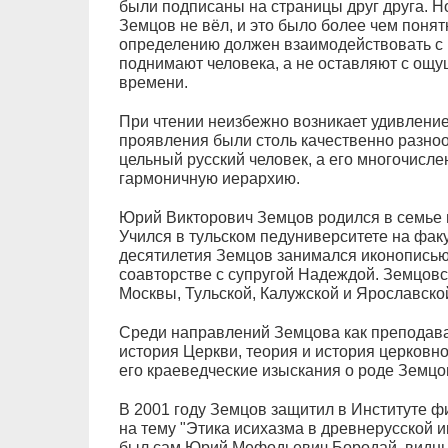
были подписаны на страницы друг друга. Н
Земцов не вёл, и это было более чем поня
определению должен взаимодействовать с 
поднимают человека, а не оставляют с ощ
времени.
При чтении неизбежно возникает удивление:
проявления были столь качественно разноо
цельный русский человек, а его многочисл
гармоничную иерархию.
Юрий Викторович Земцов родился в семье 
Учился в тульском педуниверситете на факу
десятилетия Земцов занимался иконописью
соавторстве с супругой Надеждой. Земцовс
Москвы, Тульской, Калужской и Ярославско
Среди направлений Земцова как преподават
история Церкви, теория и история церковно
его краеведческие изыскания о роде Земцо
В 2001 году Земцов защитил в Институте 
на тему "Этика исихазма в древнерусской 
был сам Юрий Мефодьевич Бородай, видный