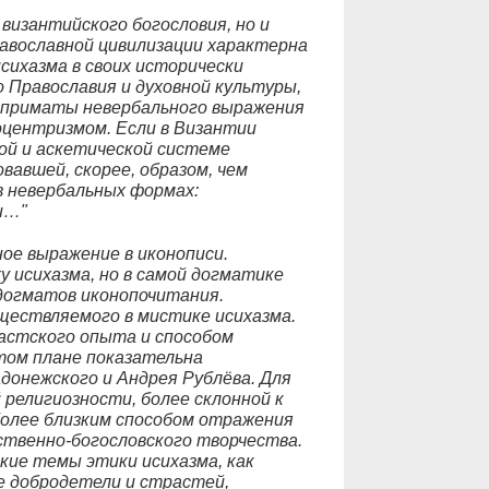
византийского богословия, но и
равославной цивилизации характерна
сихазма в своих исторически
о Православия и духовной культуры,
ы приматы невербального выражения
оцентризмом. Если в Византии
ой и аскетической системе
вавшей, скорее, образом, чем
в невербальных формах:
и…"
ое выражение в иконописи.
у исихазма, но в самой догматике
догматов иконопочитания.
уществляемого в мистике исихазма.
астского опыта и способом
этом плане показательна
онежского и Андрея Рублёва. Для
 религиозности, более склонной к
иболее близким способом отражения
ственно-богословского творчества.
кие темы этики исихазма, как
е добродетели и страстей,