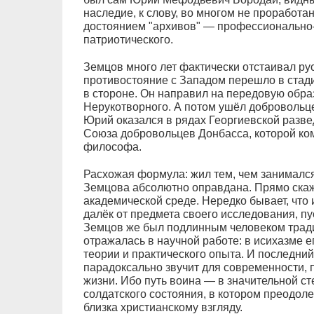
наследие, к слову, во многом не проработан
достоянием "архивов" — профессионально-
патриотического.
Земцов много лет фактически отстаивал рус
противостояние с Западом перешло в стади
в стороне. Он направил на передовую обр
Нерукотворного. А потом ушёл добровольце
Юрий оказался в рядах Георгиевской разв
Союза добровольцев Донбасса, которой ко
философа.
Расхожая формула: жил тем, чем занималс
Земцова абсолютно оправдана. Прямо скаж
академической среде. Нередко бывает, что
далёк от предмета своего исследования, пу
Земцов же был подлинным человеком тради
отражалась в научной работе: в исихазме 
теории и практического опыта. И последний
парадоксально звучит для современности,
жизни. Ибо путь воина — в значительной ст
солдатского состояния, в котором преодол
близка христианскому взгляду.