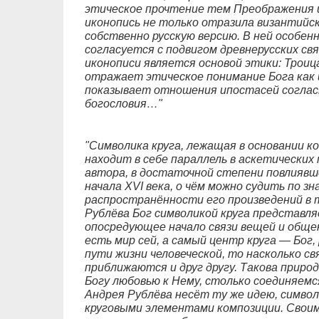
этическое прочтение тем Преображения и
иконопись не только отразила византийск
собственно русскую версию. В ней особен
согласуется с подвигом древнерусских свя
иконописи является основой этики: Троиц
отражает этическое понимание Бога как и
показывает отношения ипостасей согласн
богословия…"
"Символика круга, лежащая в основании к
находит в себе параллель в аскетических п
автора, в достаточной степени повлиявш
начала XVI века, о чём можно судить по з
распространённости его произведений в т
Рублёва Бог символикой круга представля
опосредующее начало связи вещей и общен
есть мир сей, а самый центр круга — Бог,
пути жизни человеческой, то насколько с
приближаются и друг другу. Такова природ
Богу любовью к Нему, столько соединяемс
Андрея Рублёва несёт ту же идею, симво
круговыми элементами композиции. Своим