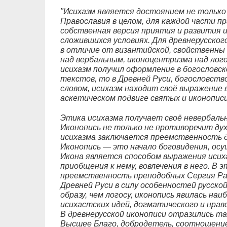
"Исихазм является достоянием не только 
Православия в целом, для каждой части п
собственная версия приятия и развития и
сложившихся условиях. Для древнерусског
в отличие от византийской, свойственн
над вербальным, иконоцентризма над лог
исихазм получил оформление в богословск
текстов, то в Древней Руси, богословство
словом, исихазм находит своё выражение 
аскетическом подвиге святых и иконопис
Этика исихазма получает своё невербальн
Иконопись не только не противоречит дух
исихазма заключается преемственность 
Иконопись — это начало боговидения, ос
Икона является способом выражения исих
приобщения к нему, вовлечения в него. В 
преемственность преподобных Сергия Рад
Древней Руси в силу особенностей русской
образу, чем логосу, иконопись явилась на
исихастских идей, догматического и нрав
В древнерусской иконописи отразились та
Высшее Благо, добродетель, соотношени