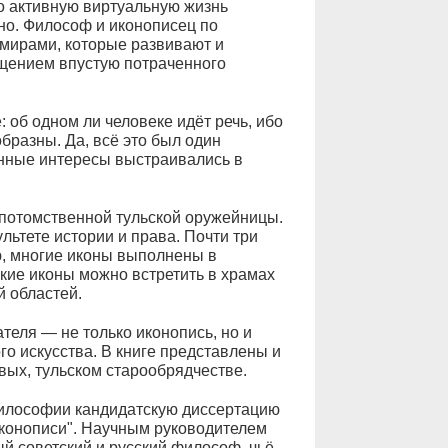
о активную виртуальную жизнь
тно. Философ и иконописец по
мирами, которые развивают и
ущением впустую потраченного
 об одном ли человеке идёт речь, ибо
бразны. Да, всё это был один
енные интересы выстраивались в
потомственной тульской оружейницы.
льтете истории и права. Почти три
, многие иконы выполнены в
кие иконы можно встретить в храмах
й областей.
еля — не только иконопись, но и
го искусства. В книге представлены и
вых, тульском старообрядчестве.
философии кандидатскую диссертацию
иконописи". Научным руководителем
 советский и русский философ, чьё