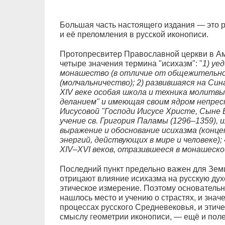
Большая часть настоящего издания — это р
и её преломления в русской иконописи.
Протопресвитер Православной церкви в 
четыре значения термина "исихазм": "
1) уе
монашество (в отличие от общежительно
(молчальничество); 2) развившаяся на Си
XIV веке особая школа и техника молитв
деланием" и имеющая своим ядром непрес
Иисусовой "Господи Иисусе Христе, Сыне Б
учение св. Григория Паламы (1296–1359), 
выражение и обоснование исихазма (конц
энергий, действующих в мире и человеке); 
XIV–XVI веков, отразившееся в монашеской
Последний пункт предельно важен для Земц
отрицают влияние исихазма на русскую дух
этическое измерение. Поэтому основательн
нашлось место и учению о страстях, и знач
процессах русского Средневековья, и этиче
смыслу геометрии иконописи, — ещё и поле