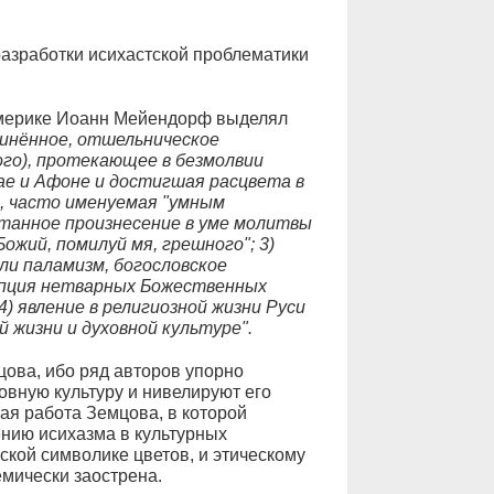
азработки исихастской проблематики
Америке Иоанн Мейендорф выделял
динённое, отшельническое
го), протекающее в безмолвии
нае и Афоне и достигшая расцвета в
ы, часто именуемая "умным
танное произнесение в уме молитвы
ожий, помилуй мя, грешного"; 3)
или паламизм, богословское
епция нетварных Божественных
4) явление в религиозной жизни Руси
 жизни и духовной культуре".
ова, ибо ряд авторов упорно
овную культуру и нивелируют его
ая работа Земцова, в которой
ению исихазма в культурных
ской символике цветов, и этическому
мически заострена.