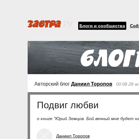
Блоги и сообщества
Соб
Авторский блог
Даниил Торопов
00:08 28 а
Подвиг любви
о книге "Юрий Земцов. Бой вечный мне будет н
Даниил Торопов