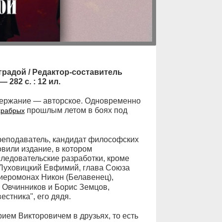
радой / Редактор-составитель
 282 с. : 12 ил.
одержание — авторское. Одновременно
прошлым летом в боях под
храбрых
реподаватель, кандидат философских
овили издание, в котором
ледовательские разработки, кроме
 Луховицкий Евфимий, глава Союза
 иеромонах Никон (Белавенец),
 Овчинников и Борис Земцов,
естника", его дядя.
рием Викторовичем в друзьях, то есть