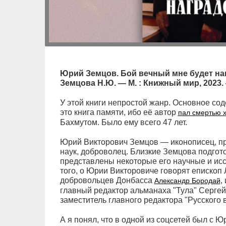
Юрий Земцов. Бой вечный мне будет наг
Земцова Н.Ю. — М. : Книжный мир, 2023. —
У этой книги непростой жанр. Основное с
это книга памяти, ибо её автор
пал смертью 
Бахмутом. Было ему всего 47 лет.
Юрий Викторович Земцов — иконописец, п
наук, доброволец. Близкие Земцова подгот
представлены некоторые его научные и исс
того, о Юрии Викторовиче говорят епископ
добровольцев Донбасса
,
Александр Бородай
главный редактор альманаха "Тула" Сергей
заместитель главного редактора "Русского в
А я понял, что в одной из соцсетей был с Ю