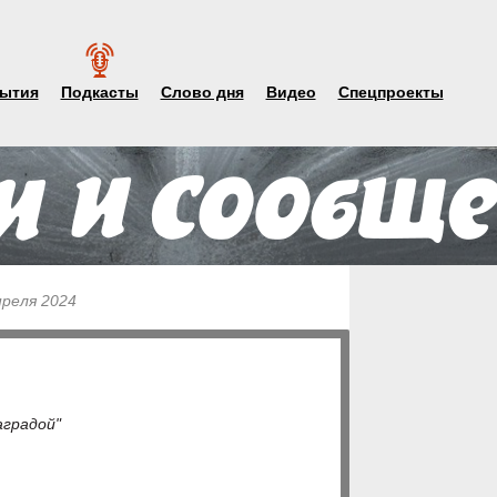
ытия
Подкасты
Слово дня
Видео
Спецпроекты
преля 2024
аградой"