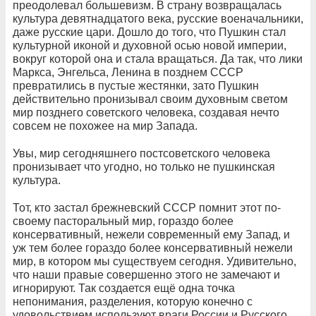
преодолевал большевизм. В страну возвращалась
культура девятнадцатого века, русские военачальники,
даже русские цари. Дошло до того, что Пушкин стал
культурной иконой и духовной осью новой империи,
вокруг которой она и стала вращаться. Да так, что лики
Маркса, Энгельса, Ленина в позднем СССР
превратились в пустые жестянки, зато Пушкин
действительно пронизывал своим духовным светом
мир позднего советского человека, создавая нечто
совсем не похожее на мир Запада.
Увы, мир сегодняшнего постсоветского человека
пронизывает что угодно, но только не пушкинская
культура.
Тот, кто застал брежневский СССР помнит этот по-
своему пасторальный мир, гораздо более
консервативный, нежели современный ему Запад, и
уж тем более гораздо более консервативный нежели
мир, в котором мы существуем сегодня. Удивительно,
что наши правые совершенно этого не замечают и
игнорируют. Так создается ещё одна точка
непонимания, разделения, которую конечно с
удовольствием используют враги России и Русского