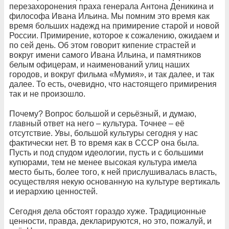
перезахоронения праха генерала Антона Деникина и
философа Ивана Ильина. Мы помним это время как
время больших надежд на примирение старой и новой
России. Примирение, которое к сожалению, ожидаем и
по сей день. Об этом говорит кипение страстей и
вокруг имени самого Ивана Ильина, и памятников
белым офицерам, и наименований улиц наших
городов, и вокруг фильма «Мумия», и так далее, и так
далее. То есть, очевидно, что настоящего примирения
так и не произошло.
Почему? Вопрос большой и серьёзный, и думаю,
главный ответ на него – культура. Точнее – её
отсутствие. Увы, большой культуры сегодня у нас
фактически нет. В то время как в СССР она была.
Пусть и под спудом идеологии, пусть и с большими
купюрами, тем не менее высокая культура имела
место быть, более того, к ней прислушивалась власть,
осуществляя некую основанную на культуре вертикаль
и иерархию ценностей.
Сегодня дела обстоят гораздо хуже. Традиционные
ценности, правда, декларируются, но это, пожалуй, и