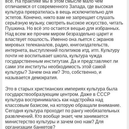
всё. На практике мы в этом смысле мало чем
отличаемся от современного Запада, где высокая
культура превратилась в вещь исключительно для
эстетов. Конечно, никто вам не запрещает слушать
серьёзную музыку, смотреть высокое искусство, читать
Пушкина. Но всё это остается вещью для избранных.
Над всем же прочим миром безраздельно царит и
властвует пошлость. Именно она льется с экранов
мировых телеканалов, радио, книгоиздательств,
интернета, выступлений политиков итд. итп. Культуру
почти не воспитывает школа, культура чужда
государственным институтам. Да и представляют ли
сами эти институты необходимость этой самой
культуры? Зачем она им? Это, собственно, и
называется демократия.
Это в старых христианских империях культура была
государствообразующим центром. Даже в СССР
культура воспринималась как надстройка над
классовым базисом, на которую обращали внимание.
Сегодня культура проходит по рангу необязательных
развлечений. Кто вообще знает, чем занимается
министерство культуры и зачем оно нам? Для
организации банкетов?