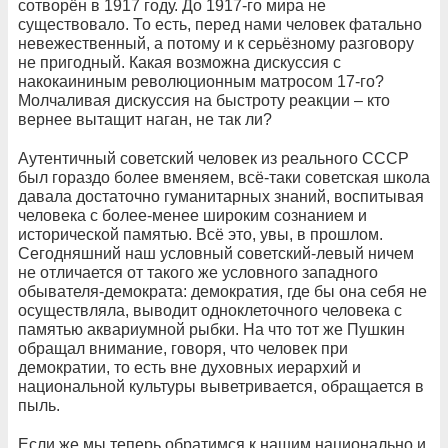
сотворён в 1917 году. До 1917-го мира не
существовало. То есть, перед нами человек фатально
невежественный, а потому и к серьёзному разговору
не пригодный. Какая возможна дискуссия с
накокаининым революционным матросом 17-го?
Молчаливая дискуссия на быстроту реакции – кто
вернее вытащит наган, не так ли?
Аутентичный советский человек из реального СССР
был гораздо более вменяем, всё-таки советская школа
давала достаточно гуманитарных знаний, воспитывая
человека с более-менее широким сознанием и
исторической памятью. Всё это, увы, в прошлом.
Сегодняшний наш условный советский-левый ничем
не отличается от такого же условного западного
обывателя-демократа: демократия, где бы она себя не
осуществляла, выводит одноклеточного человека с
памятью аквариумной рыбки. На что тот же Пушкин
обращал внимание, говоря, что человек при
демократии, то есть вне духовных иерархий и
национальной культуры выветривается, обращается в
пыль.
Если же мы теперь обратимся к нашим национально и