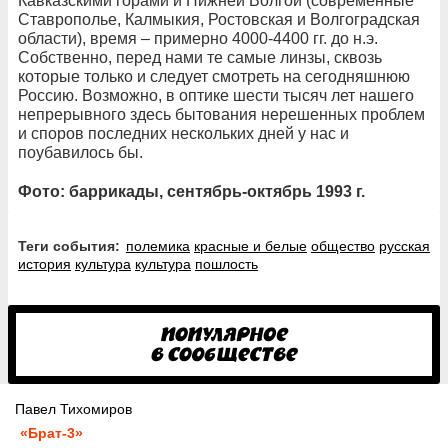
Кавказскими горами и Нижней Волгой (современные
Ставрополье, Калмыкия, Ростовская и Волгоградская
области), время – примерно 4000-4400 гг. до н.э.
Собственно, перед нами те самые линзы, сквозь
которые только и следует смотреть на сегодняшнюю
Россию. Возможно, в оптике шести тысяч лет нашего
непрерывного здесь бытования нерешенных проблем
и споров последних нескольких дней у нас и
поубавилось бы.
Фото: баррикады, сентябрь-октябрь 1993 г.
Теги события:
полемика
красные и белые
общество
русская
история
культура
культура
пошлость
Павел Тихомиров
«Брат-3»