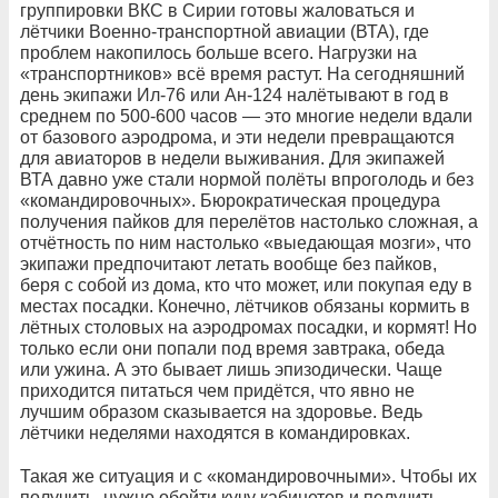
группировки ВКС в Сирии готовы жаловаться и
лётчики Военно-транспортной авиации (ВТА), где
проблем накопилось больше всего. Нагрузки на
«транспортников» всё время растут. На сегодняшний
день экипажи Ил-76 или Ан-124 налётывают в год в
среднем по 500-600 часов — это многие недели вдали
от базового аэродрома, и эти недели превращаются
для авиаторов в недели выживания. Для экипажей
ВТА давно уже стали нормой полёты впроголодь и без
«командировочных». Бюрократическая процедура
получения пайков для перелётов настолько сложная, а
отчётность по ним настолько «выедающая мозги», что
экипажи предпочитают летать вообще без пайков,
беря с собой из дома, кто что может, или покупая еду в
местах посадки. Конечно, лётчиков обязаны кормить в
лётных столовых на аэродромах посадки, и кормят! Но
только если они попали под время завтрака, обеда
или ужина. А это бывает лишь эпизодически. Чаще
приходится питаться чем придётся, что явно не
лучшим образом сказывается на здоровье. Ведь
лётчики неделями находятся в командировках.
Такая же ситуация и с «командировочными». Чтобы их
получить, нужно обойти кучу кабинетов и получить