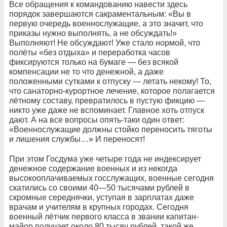
Все обращения к командованию навести здесь
порядок завершаются сакраментальным: «Вы в
первую очередь военнослужащие, а это значит, что
приказы нужно выполнять, а не обсуждать!»
Выполняют! Не обсуждают! Уже стало нормой, что
полёты «без отдыха» и переработка часов
фиксируются только на бумаге — без всякой
компенсации не то что денежной, а даже
положенными сутками к отпуску — летать некому! То,
что санаторно-курортное лечение, которое полагается
лётному составу, превратилось в пустую фикцию —
никто уже даже не вспоминает. Главное хоть отпуск
дают. А на все вопросы опять-таки один ответ:
«Военнослужащие должны стойко переносить тяготы
и лишения службы…» И переносят!
При этом Госдума уже четыре года не индексирует
денежное содержание военных и из некогда
высокооплачиваемых госслужащих, военные сегодня
скатились со своими 40—50 тысячами рублей в
скромные середнячки, уступая в зарплатах даже
врачам и учителям в крупных городах. Сегодня
военный лётчик первого класса в звании капитан-
майор получает около 80 тысяч рублей, такой же