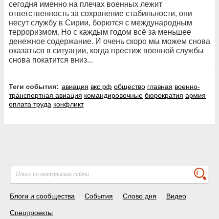
сегодня именно на плечах военных лежит
ответственность за сохранение стабильности, они
несут службу в Сирии, борются с международным
терроризмом. Но с каждым годом всё за меньшее
денежное содержание. И очень скоро мы можем снова
оказаться в ситуации, когда престиж военной службы
снова покатится вниз...
Теги события:
авиация
вкс рф
общество
главная
военно-
транспортная авиация
командировочные
бюрократия
армия
оплата труда
конфликт
Блоги и сообщества
События
Слово дня
Видео
Спецпроекты