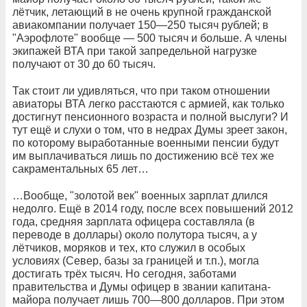
лётчик, летающий в не очень крупной гражданской
авиакомпании получает 150—250 тысяч рублей; в
"Аэрофлоте" вообще — 500 тысяч и больше. А члены
экипажей ВТА при такой запредельной нагрузке
получают от 30 до 60 тысяч.
Так стоит ли удивляться, что при таком отношении
авиаторы ВТА легко расстаются с армией, как только
достигнут пенсионного возраста и полной выслуги? И
тут ещё и слухи о том, что в недрах Думы зреет закон,
по которому выработанные военными пенсии будут
им выплачиваться лишь по достижению всё тех же
сакраментальных 65 лет…
…Вообще, "золотой век" военных зарплат длился
недолго. Ещё в 2014 году, после всех повышений 2012
года, средняя зарплата офицера составляла (в
переводе в доллары) около полутора тысяч, а у
лётчиков, моряков и тех, кто служил в особых
условиях (Север, базы за границей и т.п.), могла
достигать трёх тысяч. Но сегодня, заботами
правительства и Думы офицер в звании капитана-
майора получает лишь 700—800 долларов. При этом