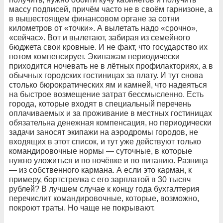
массу подписей, причём часто не в своём гарнизоне, а
в вышестоящем финансовом органе за сотни
километров от «точки». А вылетать надо «срочно»,
«сейчас». Вот и вылетают, забирая из семейного
бюджета свои кровные. И не факт, что государство их
потом компенсирует. Экипажам периодически
приходится ночевать не в лётных профилакториях, а в
обычных городских гостиницах за плату. И тут снова
столько бюрократических ям и камней, что надеяться
на быстрое возмещение затрат бессмысленно. Есть
города, которые входят в специальный перечень
оплачиваемых и за проживание в местных гостиницах
обязательна денежная компенсация, но периодически
задачи заносят экипажи на аэродромы городов, не
входящих в этот список, и тут уже действуют только
командировочные нормы — суточные, в которые
нужно уложиться и по ночёвке и по питанию. Разница
— из собственного кармана. А если это карман, к
примеру, бортстрелка с его зарплатой в 30 тысяч
рублей? В лучшем случае к концу года бухгалтерия
перечислит командировочные, которые, возможно,
покроют траты. Но чаще не покрывают.