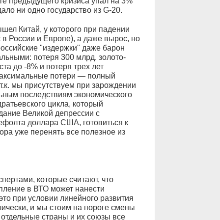
ате предыдущего кризиса упал на 3%
дало ни одно государство из G-20.
ел Китай, у которого при падении
 в России и Европе), а даже вырос, но
 российские "издержки" даже барон
льными: потеря 300 млрд. золото-
та до -8% и потеря трех лет
 максимальные потери — полный
т.к. мы присутствуем при зарождении
льным последствиям экономического
ратьевского цикла, который
здание Великой депрессии с
дефолта доллара США, готовиться к
пора уже перенять все полезное из
пертами, которые считают, что
тупление в ВТО может нанести
это при условии линейного развития
лически, и мы стоим на пороге смены
 отдельные страны и их союзы все