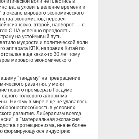
политической воли не плестись в
нства, а уловить веление времени и
" в океане мирового экономического
нства экономистов, перевел
ейнсианскую, второй, наоборот, — с
огло США успешно преодолеть
трану на устойчивый путь
хватило мудрости и политической воли
го аппарата КПК, направив Китай по
отсталая еще каких-то 30 лет тому
деров мирового экономического
 нашему "тандему" на превращение
мического развития, у меня
ие нового премьера в Госдуме
и одного толкового алгоритма
ены. Никому в мире еще не удавалось
 обороноспособность в условиях
кого развития. Либерализм всегда
нсии", а "материальная экспансия"
одства протекционизма, иначе более
ько формирующуюся индустрию