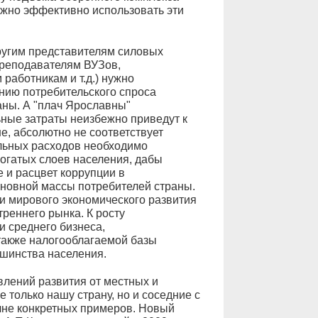
ажно эффективно использовать эти
ругим представителям силовых
 преподавателям ВУЗов,
работникам и т.д.) нужно
ению потребительского спроса
аны. А "плач Ярославны"
ьные затраты неизбежно приведут к
е, абсолютно не соответствует
альных расходов необходимо
огатых слоев населения, дабы
 и расцвет коррупции в
новной массы потребителей страны.
ии мирового экономического развития
реннего рынка. К росту
и среднего бизнеса,
также налогооблагаемой базы
ьшинства населения.
влений развития от местных и
 только нашу страну, но и соседние с
лне конкретных примеров. Новый