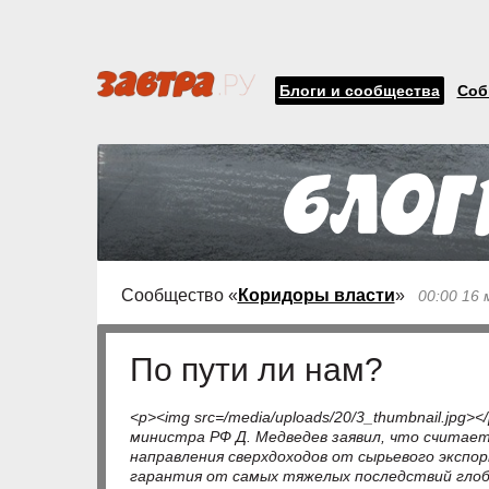
Блоги и сообщества
Соб
Сообщество «
Коридоры власти
»
00:00 16 
По пути ли нам?
<p><img src=/media/uploads/20/3_thumbnail.jpg
министра РФ Д. Медведев заявил, что считае
направления сверхдоходов от сырьевого экспор
гарантия от самых тяжелых последствий глоба