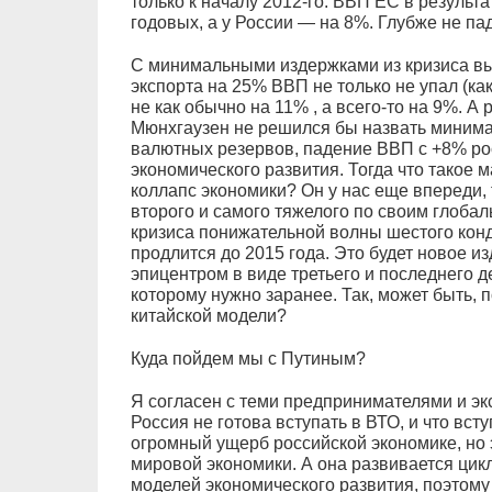
только к началу 2012-го. ВВП ЕС в результ
годовых, а у России — на 8%. Глубже не па
С минимальными издержками из кризиса выш
экспорта на 25% ВВП не только не упал (как
не как обычно на 11% , а всего-то на 9%. А
Мюнхгаузен не решился бы назвать минима
валютных резервов, падение ВВП с +8% рос
экономического развития. Тогда что такое
коллапс экономики? Он у нас еще впереди, 
второго и самого тяжелого по своим глоба
кризиса понижательной волны шестого конд
продлится до 2015 года. Это будет новое и
эпицентром в виде третьего и последнего 
которому нужно заранее. Так, может быть, 
китайской модели?
Куда пойдем мы с Путиным?
Я согласен с теми предпринимателями и экс
Россия не готова вступать в ВТО, и что вс
огромный ущерб российской экономике, но 
мировой экономики. А она развивается цик
моделей экономического развития, поэтому