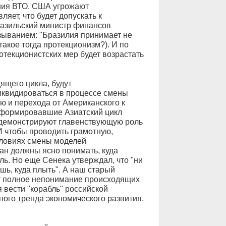
ния ВТО. США угрожают
яет, что будет допускать к
разильский министр финансов
ыванием: "Бразилия принимает не
такое тогда протекционизм?). И по
отекционистских мер будет возрастать
ящего цикла, будут
иквидироваться в процессе смены
ю и перехода от Американского к
, формировавшие Азиатский цикл
, демонстрируют главенствующую роль
И чтобы проводить грамотную,
словиях смены моделей
ран должны ясно понимать, куда
ь. Но еще Сенека утверждал, что "ни
шь, куда плыть". А наш старый
т полное непонимание происходящих
 вести "корабль" российской
ного тренда экономического развития,
.