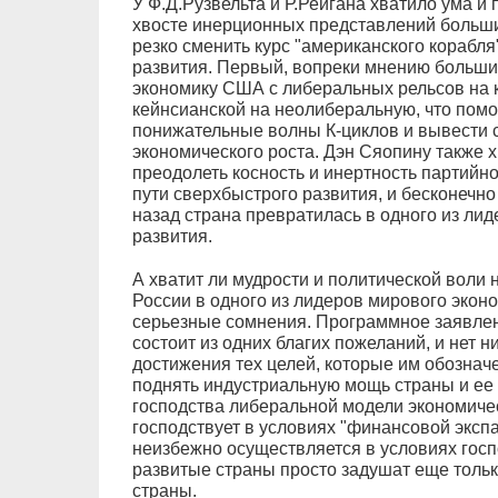
У Ф.Д.Рузвельта и Р.Рейгана хватило ума и 
хвосте инерционных представлений больши
резко сменить курс "американского корабля
развития. Первый, вопреки мнению больши
экономику США с либеральных рельсов на к
кейнсианской на неолиберальную, что пом
понижательные волны К-циклов и вывести с
экономического роста. Дэн Сяопину также 
преодолеть косность и инертность партийно
пути сверхбыстрого развития, и бесконечно 
назад страна превратилась в одного из ли
развития.
А хватит ли мудрости и политической воли
России в одного из лидеров мирового эконо
серьезные сомнения. Программное заявлен
состоит из одних благих пожеланий, и нет н
достижения тех целей, которые им обознач
поднять индустриальную мощь страны и ее
господства либеральной модели экономичес
господствует в условиях "финансовой экспа
неизбежно осуществляется в условиях госп
развитые страны просто задушат еще тол
страны.