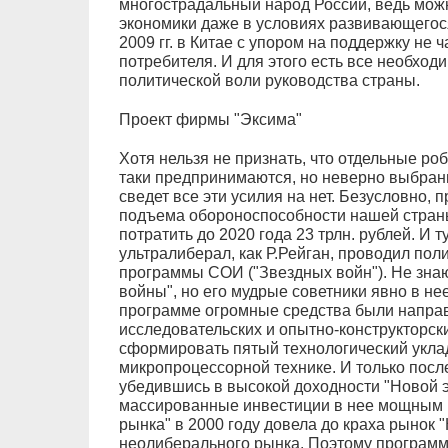
многострадальный народ России, ведь мож
экономики даже в условиях развивающегося 
2009 гг. в Китае с упором на поддержку не 
потребителя. И для этого есть все необход
политической воли руководства страны.
Проект фирмы "Эксима"
Хотя нельзя не признать, что отдельные ро
таки предпринимаются, но неверно выбран
сведет все эти усилия на нет. Безусловно,
подъема обороноспособности нашей страны
потратить до 2020 года 23 трлн. рублей. И т
ультралиберал, как Р.Рейган, проводил пол
программы СОИ ("Звездных войн"). Не знаю
войны", но его мудрые советники явно в нее
программе огромные средства были напра
исследовательских и опытно-конструкторск
сформировать пятый технологический уклад
микропроцессорной технике. И только посл
убедившись в высокой доходности "Новой э
массированные инвестиции в нее мощным п
рынка" в 2000 году довела до краха рынок 
неолиберального рынка. Поэтому программ