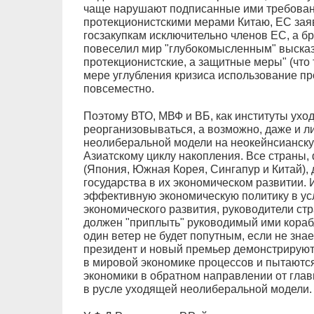
чаще нарушают подписанные ими требова
протекционистскими мерами Китаю, ЕС заявл
госзакупкам исключительно членов ЕС, а б
повеселил мир "глубокомысленным" высказ
протекционистские, а защитные меры" (что 
мере углубления кризиса использование пр
повсеместно.
Поэтому ВТО, МВФ и ВБ, как институты уход
реорганизовываться, а возможно, даже и л
неолиберальной модели на неокейнсианску
Азиатскому циклу накопления. Все страны
(Япония, Южная Корея, Сингапур и Китай)
государства в их экономическом развитии. 
эффективную экономическую политику в у
экономического развития, руководители ст
должен "приплыть" руководимый ими корабл
один ветер не будет попутным, если не знае
президент и новый премьер демонстрирую
в мировой экономике процессов и пытаются
экономики в обратном направлении от глав
в русле уходящей неолиберальной модели