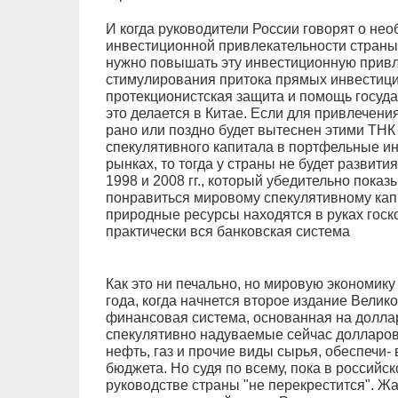
И когда руководители России говорят о н
инвестиционной привлекательности страны, 
нужно повышать эту инвестиционную привл
стимулирования притока прямых инвестиций
протекционистская защита и помощь госуда
это делается в Китае. Если для привлечени
рано или поздно будет вытеснен этими ТНК
спекулятивного капитала в портфельные и
рынках, то тогда у страны не будет развити
1998 и 2008 гг., который убедительно показ
понравиться мировому спекулятивному капи
природные ресурсы находятся в руках госк
практически вся банковская система
Как это ни печально, но мировую экономик
года, когда начнется второе издание Велик
финансовая система, основанная на долла
спекулятивно надуваемые сейчас долларово
нефть, газ и прочие виды сырья, обеспечи
бюджета. Но судя по всему, пока в российско
руководстве страны "не перекрестится". Жа