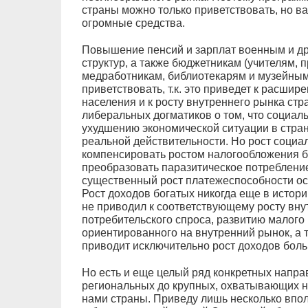
страны можно только приветствовать, но в
огромные средства.
Повышение пенсий и зарплат военным и д
структур, а также бюджетникам (учителям,
медработникам, библиотекарям и музейным 
приветствовать, т.к. это приведет к расшир
населения и к росту внутреннего рынка стр
либеральных догматиков о том, что социал
ухудшению экономической ситуации в стран
реальной действительности. Но рост соци
компенсировать ростом налогообложения б
преобразовать паразитическое потребление
существенный рост платежеспособности ос
Рост доходов богатых никогда еще в истор
не приводил к соответствующему росту внут
потребительского спроса, развитию малого 
ориентированного на внутренний рынок, а 
приводит исключительно рост доходов бол
Но есть и еще целый ряд конкретных напра
региональных до крупных, охватывающих не
нами страны. Приведу лишь несколько впо