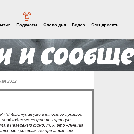
ытия
Подкасты
Слово дня
Видео
Спецпроекты
мая 2012
></p><p>Выступая уже в качестве премьер-
т необходимым сохранить принцип
та в Резервный фонд, т. к. это «лучшая
льного кризиса». Но при этом сам