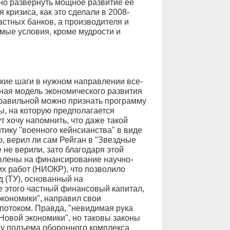
но развернуть мощное развитие ее
кризиса, как это сделали в 2008-
частных банков, а производителя и
имые условия, кроме мудрости и
бкие шаги в нужном направлении все-
ная модель экономического развития
 правильной можно признать программу
, на которую предполагается
ут хочу напомнить, что даже такой
итику "военного кейнсианства" в виде
, верил ли сам Рейган в "Звездные
 не верили, зато благодаря этой
влены на финансирование научно-
их работ (НИОКР), что позволило
 (ТУ), основанный на
е этого частный финансовый капитал,
кономики", направил свои
отоком. Правда, "невидимая рука
"Новой экономики", но таковы законы
у подъема оборонного комплекса