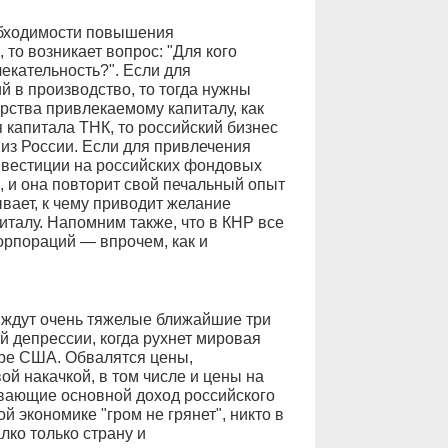
еобходимости повышения
то возникает вопрос: "Для кого
екательность?". Если для
 в производство, то тогда нужны
рства привлекаемому капиталу, как
я капитала ТНК, то российский бизнес
 из России. Если для привлечения
нвестиции на российских фондовых
я, и она повторит свой печальный опыт
ывает, к чему приводит желание
талу. Напомним также, что в КНР все
орпораций — впрочем, как и
у ждут очень тяжелые ближайшие три
ой депрессии, когда рухнет мировая
ре США. Обвалятся цены,
й накачкой, в том числе и цены на
- вающие основной доход российского
й экономике "гром не грянет", никто в
лко только страну и