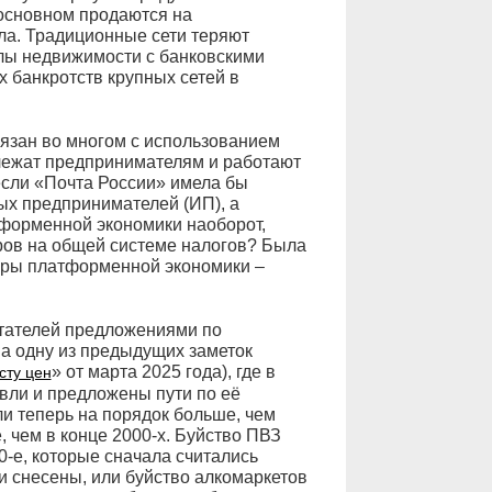
 основном продаются на
ла. Традиционные сети теряют
улы недвижимости с банковскими
х банкротств крупных сетей в
язан во многом с использованием
лежат предпринимателям и работают
 если «Почта России» имела бы
х предпринимателей (ИП), а
тформенной экономики наоборот,
ров на общей системе налогов? Была
деры платформенной экономики –
итателей предложениями по
а одну из предыдущих заметок
» от марта 2025 года), где в
сту цен
вли и предложены пути по её
и теперь на порядок больше, чем
, чем в конце 2000-х. Буйство ПВЗ
0-е, которые сначала считались
и снесены, или буйство алкомаркетов