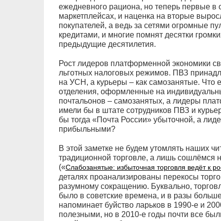
ежедневного рациона, но теперь первые в
маркетплейсах, и наценка на вторые вырос
покупателей, а ведь за сетями огромные п
кредитами, и многие помнят десятки громки
предыдущие десятилетия.
Рост лидеров платформенной экономики св
льготных налоговых режимов. ПВЗ принад
на УСН, а курьеры – как самозанятые. Что
отделения, оформленные на индивидуальны
почтальонов – самозанятых, а лидеры пла
имели бы в штате сотрудников ПВЗ и курье
бы тогда «Почта России» убыточной, а ли
прибыльными?
В этой заметке не будем утомлять наших ч
традиционной торговле, а лишь сошлёмся н
(«
Слабозанятые: избыточная торговля ведёт к ро
деталях проанализированы перекосы торго
разумному сокращению. Буквально, торговл
было в советские времена, и в разы больше
напоминает буйство ларьков в 1990-е и 200
полезными, но в 2010-е годы почти все был