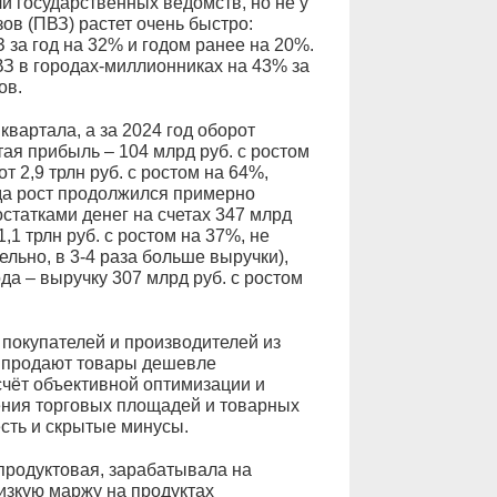
и государственных ведомств, но не у
ов (ПВЗ) растет очень быстро:
 за год на 32% и годом ранее на 20%.
З в городах-миллионниках на 43% за
ов.
квартала, а за 2024 год оборот
стая прибыль – 104 млрд руб. с ростом
от 2,9 трлн руб. с ростом на 64%,
года рост продолжился примерно
статками денег на счетах 347 млрд
,1 трлн руб. с ростом на 37%, не
льно, в 3-4 раза больше выручки),
ода – выручку 307 млрд руб. с ростом
покупателей и производителей из
и продают товары дешевле
счёт объективной оптимизации и
ения торговых площадей и товарных
есть и скрытые минусы.
продуктовая, зарабатывала на
изкую маржу на продуктах