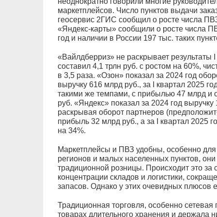
неоднократно говорили многие руководител
маркетплейсов. Число пунктов выдачи заказ
геосервис 2ГИС сообщил о росте числа ПВЗ
«Яндекс-карты» сообщили о росте числа ПВ
год и наличии в России 197 тыс. таких пункт
«Вайлдберриз» не раскрывает результаты I 
составил 4,1 трлн руб. с ростом на 60%, чи
в 3,5 раза. «Озон» показал за 2024 год обор
выручку 616 млрд руб., за I квартал 2025 
такими же темпами, с прибылью 47 млрд и о
руб. «Яндекс» показал за 2024 год выручку 1
раскрывая оборот партнеров (предположите
прибыль 32 млрд руб., а за I квартал 2025 г
на 34%.
Маркетплейсы и ПВЗ удобны, особенно для 
регионов и малых населенных пунктов, он
традиционной розницы. Происходит это за 
концентрации складов и логистики, сокращ
запасов. Однако у этих очевидных плюсов 
Традиционная торговля, особенно сетевая 
товарах длительного хранения и держала н