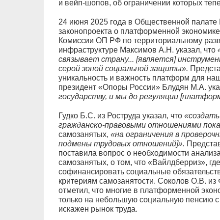
и вейп-шопов, об ограничении которых теп
24 июня 2025 года в Общественной палате
законопроекта о платформенной экономике
Комиссии ОП РФ по территориальному разв
инфраструктуре Максимов А.Н. указал, что
связывает страну... [является] инструмен
серой зоной социальной защиты».
Предста
уникальность и важность платформ для наш
президент «Опоры России» Блудян М.А. ука
государству, и мы до регуляции [платфор
Гудко Б.С. из Роструда указал, что
«создать
гражданско-правовыми отношениями пока 
самозанятых,
«на ограничения в провероч
подмены трудовых отношений]».
Представ
поставила вопрос о необходимости анализа
самозанятых, о том, что «Вайлдберриз», гд
софинансировать социальные обязательств
критериям самозанятости. Соколов О.В. и
отметил, что многие в платформенной экон
только на небольшую социальную пенсию с 7
искажен рынок труда.