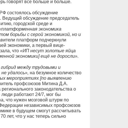
ерь говорят все больше и больше.
 РФ состоялось обсуждение
. Ведущий обсуждение председатель
итию, городской среде и
«платформенная экономика
том борьбы с серой экономикой, но и
вители платформ подчеркнули
ей экономики, а первый вице-
зала, что
«ИП несут золотые яйца
менной экономики] ещё не доросли».
 гибрид между трудовыми и
не удалось»,
на безумное количество
ных мероприятиях [по выявлению
итель профсоюзов Митина Д.А.
 регионального законодательства о
е люди работают 24/7, мог бы
а, что нужен мозговой штурм по
з Федерации независимых профсоюзов
омике в будущем смогут рассчитывать
0 лет, что у нас теперь сильно