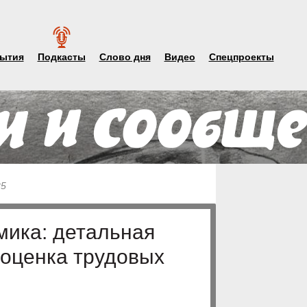
ытия
Подкасты
Слово дня
Видео
Спецпроекты
25
ика: детальная
 оценка трудовых