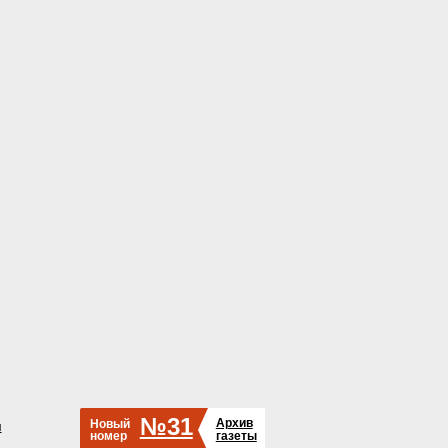
№31
Архив
Новый
й
номер
газеты