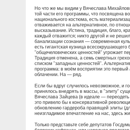
Но что же мы видим у Вячеслава Михайлови
той части его программы, что посвящена в
национального костюма, есть материализац
отваживается на альтернативное, по отно
высказывание. Истина, традиция, благо, кр
каждый отважится; никто другой и не решилс
банализации сознания — современная куль
есть гигантская кузница всесокрушающего 
"общечеловеческих ценностей" угрожает пе
Традиция отменена, а семь смертных грех
списком "западных ценностей". Альтернати
программа: в моём восприятии это первый
облачении. На — ряд.
Если бы вдруг случилось невозможное, и го
принялось внедрять в массы, в "элиту" су
Вячеслава Зайцева (в идеале — переодеть вс
это привело бы к консервативной революци
обновлению гардероба правящей элиты (дл
неизгладимое впечатление на нас, здесь ж
Только представьте себе депутатов Госдум