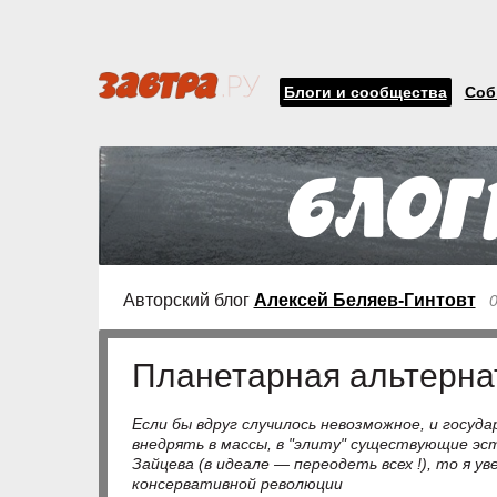
Блоги и сообщества
Соб
Авторский блог
Алексей Беляев-Гинтовт
0
Планетарная альтерна
Если бы вдруг случилось невозможное, и госуд
внедрять в массы, в "элиту" существующие эс
Зайцева (в идеале — переодеть всех !), то я ув
консервативной революции