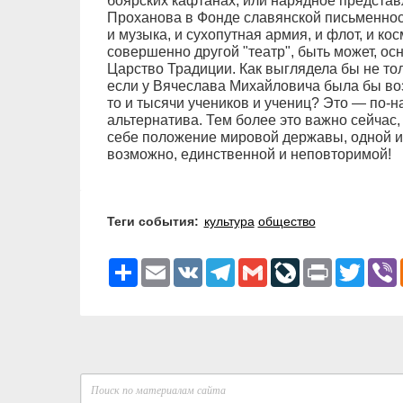
боярских кафтанах, или нарядное предста
Проханова в Фонде славянской письменнос
и музыка, и сухопутная армия, и флот, и ко
совершенно другой "театр", быть может, ос
Царство Традиции. Как выглядела бы не тол
если у Вячеслава Михайловича была бы воз
то и тысячи учеников и учениц? Это — по-
альтернатива. Тем более это важно сейчас,
себе положение мировой державы, одной и
возможно, единственной и неповторимой!
Теги события:
культура
общество
Ресурс
Email
VK
Telegram
Gmail
LiveJournal
Print
Twitter
V