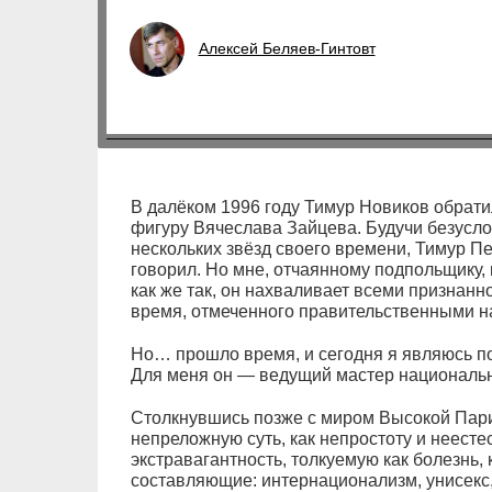
Алексей Беляев-Гинтовт
В далёком 1996 году Тимур Новиков обрат
фигуру Вячеслава Зайцева. Будучи безусл
нескольких звёзд своего времени, Тимур Пе
говорил. Но мне, отчаянному подпольщику, 
как же так, он нахваливает всеми признанно
время, отмеченного правительственными н
Но… прошло время, и сегодня я являюсь п
Для меня он — ведущий мастер национальн
Столкнувшись позже с миром Высокой Пари
непреложную суть, как непростоту и неест
экстравагантность, толкуемую как болезнь,
составляющие: интернационализм, унисекс,