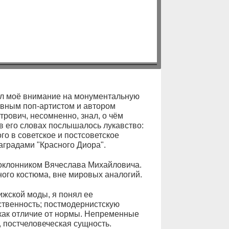
ил моё внимание на монументальную
овным поп-артистом и автором
трович, несомненно, знал, о чём
в его словах послышалось лукавство:
го в советское и постсоветское
аградами "Красного Диора".
оклонником Вячеслава Михайловича.
ого костюма, вне мировых аналогий.
жской моды, я понял ее
ественность; постмодернистскую
 как отличие от нормы. Непременные
 постчеловеческая сущность.