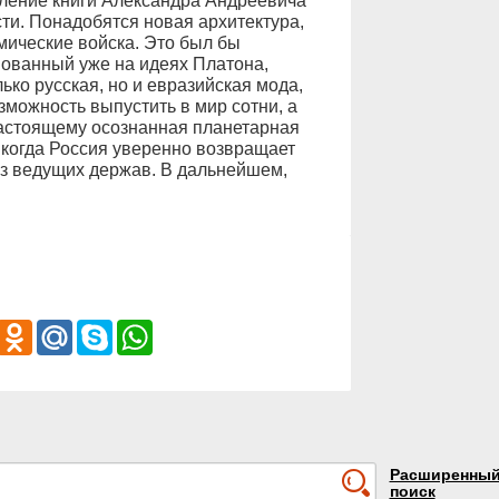
вление книги Александра Андреевича
ти. Понадобятся новая архитектура,
смические войска. Это был бы
нованный уже на идеях Платона,
ько русская, но и евразийская мода,
можность выпустить в мир сотни, а
настоящему осознанная планетарная
 когда Россия уверенно возвращает
з ведущих держав. В дальнейшем,
iber
Odnoklassniki
Mail.Ru
Skype
WhatsApp
Расширенны
поиск