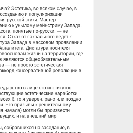
ча? Эстетика, во всяком случае, в
оссозданию и популяризации
ия русской этики. Мастер
шению к унылому мейнстриму Запада,
асота, понятые по-русски, — не
я. Отказ от сакрального ведет к
тура Запада в массовом проявлении
баналитета. Диктатура носителя
рвоосновам жизни на территории, где
ов являются общеобязательным
ва — не просто эстетическая
 аккорд консервативной революции в
сударство в лице его институтов
ществующие эстетические наработки
ех !), то я уверен, рано или поздно
и. Его призывы к решительному
я начала) могли бы произвести
ивущих, и на внешний мир.
ы, собравшихся на заседание, в