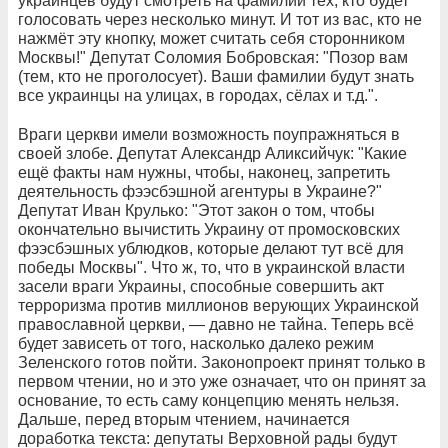
украинцев будут смотреть на фамилии тех, кто будет
голосовать через несколько минут. И тот из вас, кто не
нажмёт эту кнопку, может считать себя сторонником
Москвы!" Депутат Соломия Бобровская: "Позор вам
(тем, кто не проголосует). Ваши фамилии будут знать
все украинцы на улицах, в городах, сёлах и т.д.".
Враги церкви имели возможность поупражняться в
своей злобе. Депутат Александр Аликсийчук: "Какие
ещё факты нам нужны, чтобы, наконец, запретить
деятельность фээсбэшной агентуры в Украине?"
Депутат Иван Крулько: "Этот закон о том, чтобы
окончательно вычистить Украину от промосковских
фээсбэшных ублюдков, которые делают тут всё для
победы Москвы". Что ж, то, что в украинской власти
засели враги Украины, способные совершить акт
терроризма против миллионов верующих Украинской
православной церкви, — давно не тайна. Теперь всё
будет зависеть от того, насколько далеко режим
Зеленского готов пойти. Законопроект принят только в
первом чтении, но и это уже означает, что он принят за
основание, то есть саму концепцию менять нельзя.
Дальше, перед вторым чтением, начинается
доработка текста: депутаты Верховной рады будут