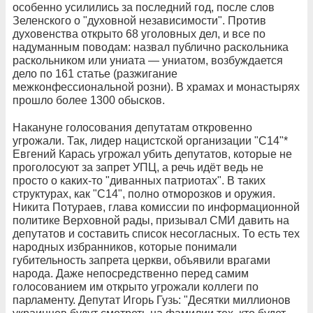
особенно усилились за последний год, после слов
Зеленского о "духовной независимости". Против
духовенства открыто 68 уголовных дел, и все по
надуманным поводам: назвал публично раскольника
раскольником или униата — униатом, возбуждается
дело по 161 статье (разжигание
межконфессиональной розни). В храмах и монастырях
прошло более 1300 обысков.
Накануне голосования депутатам откровенно
угрожали. Так, лидер нацистской организации "С14"*
Евгений Карась угрожал убить депутатов, которые не
проголосуют за запрет УПЦ, а речь идёт ведь не
просто о каких-то "диванных патриотах". В таких
структурах, как "С14", полно отморозков и оружия.
Никита Потураев, глава комиссии по информационной
политике Верховной рады, призывал СМИ давить на
депутатов и составить список несогласных. То есть тех
народных избранников, которые понимали
губительность запрета церкви, объявили врагами
народа. Даже непосредственно перед самим
голосованием им открыто угрожали коллеги по
парламенту. Депутат Игорь Гузь: "Десятки миллионов