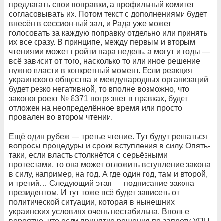
предлагать свои поправки, а профильный комитет
согласовывать их. Потом текст с дополнениями будет
внесён в сессионный зал, и Рада уже может
голосовать за каждую поправку отдельно или принять
их все сразу. В принципе, между первым и вторым
чтениями может пройти пара недель, а могут и годы —
всё зависит от того, насколько то или иное решение
нужно власти в конкретный момент. Если реакция
украинского общества и международных организаций
будет резко негативной, то вполне возможно, что
законопроект № 8371 погрязнет в правках, будет
отложен на неопределённое время или просто
провален во втором чтении.
Ещё один рубеж — третье чтение. Тут будут решаться
вопросы процедуры и сроки вступления в силу. Опять-
таки, если власть столкнётся с серьёзными
протестами, то она может отложить вступление закона
в силу, например, на год. А где один год, там и второй,
и третий… Следующий этап — подписание закона
президентом. И тут тоже всё будет зависеть от
политической ситуации, которая в нынешних
украинских условиях очень нестабильна. Вполне
вероятно, что если принятие решения по запрету УПЦ