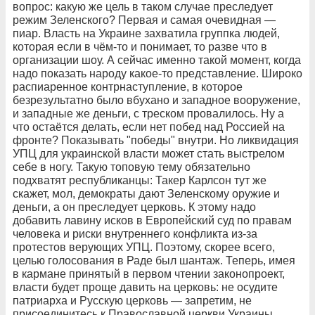
вопрос: какую же цель в таком случае преследует
режим Зеленского? Первая и самая очевидная —
пиар. Власть на Украине захватила группка людей,
которая если в чём-то и понимает, то разве что в
организации шоу. А сейчас именно такой момент, когда
надо показать народу какое-то представление. Широко
распиаренное контрнаступление, в которое
безрезультатно было вбухано и западное вооружение,
и западные же деньги, с треском провалилось. Ну а
что остаётся делать, если нет побед над Россией на
фронте? Показывать "победы" внутри. Но ликвидация
УПЦ для украинской власти может стать выстрелом
себе в ногу. Такую топовую тему обязательно
подхватят республиканцы: Такер Карлсон тут же
скажет, мол, демократы дают Зеленскому оружие и
деньги, а он преследует церковь. К этому надо
добавить лавину исков в Европейский суд по правам
человека и риски внутреннего конфликта из-за
протестов верующих УПЦ. Поэтому, скорее всего,
целью голосования в Раде был шантаж. Теперь, имея
в кармане принятый в первом чтении законопроект,
власти будет проще давить на церковь: не осудите
патриарха и Русскую церковь — запретим, не
присоединитесь к Православной церкви Украины