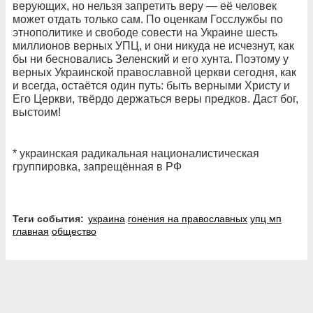
верующих, но нельзя запретить веру — её человек
может отдать только сам. По оценкам Госслужбы по
этнополитике и свободе совести на Украине шесть
миллионов верных УПЦ, и они никуда не исчезнут, как
бы ни бесновались Зеленский и его хунта. Поэтому у
верных Украинской православной церкви сегодня, как
и всегда, остаётся один путь: быть верными Христу и
Его Церкви, твёрдо держаться веры предков. Даст бог,
выстоим!
* украинская радикальная националистическая
группировка, запрещённая в РФ
Теги события:
украина
гонения на православных
упц мп
главная
общество