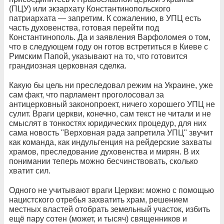
(ПЦУ) или экзархату Константинопольского
патриархата — запретим. К сожалению, в УПЦ есть
часть духовенства, готовая перейти под
Константинополь. Да и заявления Варфоломея о том,
что в следующем году он готов встретиться в Киеве с
Римским Папой, указывают на то, что готовится
грандиозная церковная сделка.
Какую бы цель ни преследовал режим на Украине, уже
сам факт, что парламент проголосовал за
антицерковный законопроект, ничего хорошего УПЦ не
сулит. Враги церкви, конечно, сам текст не читали и не
смыслят в тонкостях юридических процедур, для них
сама новость "Верховная рада запретила УПЦ" звучит
как команда, как индульгенция на рейдерские захваты
храмов, преследование духовенства и мирян. В их
понимании теперь можно бесчинствовать, сколько
хватит сил.
Одного не учитывают враги Церкви: можно с помощью
нацистского отребья захватить храм, решением
местных властей отобрать земельный участок, избить
ещё пару сотен (может, и тысяч) священников и