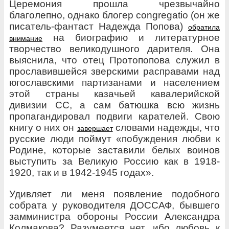
Церемония прошла чрезвычайно
благолепно,
однако блогер congregatio (он же
писатель-фантаст Надежда Попова)
обратила
на биографию и литературное
внимание
творчество великодушного дарителя. Она
выяснила, что отец Протопопова служил в
прославившейся зверскими расправами над
югославскими партизанами и населением
этой страны казачьей кавалерийской
дивизии СС, а сам батюшка всю жизнь
пропагандировал подвиги
карателей.
Свою
книгу о них он
словами надежды, что
завершает
русские люди поймут «побуждения любви
к
Родине, которые заставили белых воинов
выступить за Великую Россию как в 1918-
1920, так и в 1942-1945 годах».
Удивляет ли меня появление подобного
собрата у руководителя ДОССАФ, бывшего
замминистра обороны
России Александра
Колмакова? Разумеется нет, ибо любовь
к