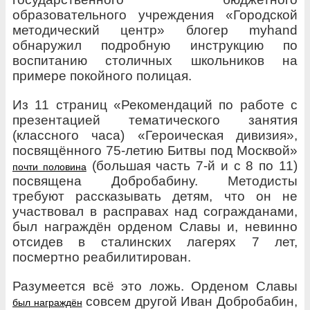
образовательного учреждения «Городской
методический центр» блогер myhand
обнаружил
подробную инструкцию по
воспитанию столичных школьников на
примере покойного полицая.
Из 11 страниц
«Рекомендаций по работе с
презентацией тематического занятия
(классного часа) «Героическая дивизия»,
посвящённого 75-летию Битвы под Москвой»
(большая часть 7-й и с 8 по 11)
почти половина
посвящена Добробабину. Методисты
требуют рассказывать детям, что он не
участвовал в расправах над согражданами,
был
награждён
орденом Славы и,
невинно
отсидев в сталинских
лагерях 7 лет,
посмертно реабилитирован.
Разумеется всё это ложь. Орденом Славы
совсем другой Иван Добробабин,
был награждён