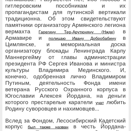
гитлеровским
пособникам и их
пропагандистам
для путинской
вертикали
традиционна.
Об этом свидетельствуют
памятники организатору Армянского легиона
вермахта
в
Гарегину Тер-Арутюняну (Нжде)
Армавире и
в
полицаю Ивану Добробабину
Цимлянске, и мемориальная доска
организатору блокады Ленинграда Карлу
Маннергейму от главы администрации
президента РФ Сергея Иванова и министра
культуры Владимира Мединского. И,
конечно, одобренная лично Владимиром
Путиным, деятельность Фонда имени
ветерана Русского Охранного корпуса в
Югославии Алексея Йордана,
на деньги
которого престарелые каратели
любить
учат
Родину суворовцев и нахимовцев...
Вслед за Фондом, Лесосибирский Кадетский
корпус
в честь Йордана-
был также назван