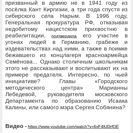
призванный в армию
не в 1941 году из
посёлка Кант Киргизии, а три года спустя
из
сибирского села Нарым. В 1996 году,
Генеральная прокуратура РФ, отказывая
недобитому нацистском прихвостню в
реабилитации,
его участие в
подтвердила
угонах людей в Германию, грабеже и
издевательствах над ними, а также в поимке
бежавшего из концлагеря красноармейца
Семёнова... Однако столичным школьникам
этого не рассказывают и воспитывают их на
примере предателя. Интересно, по чьей
инициативе? Главы «Городского
методического центра» Марианны
Лебедевой, руководителя московского
Департамента по образованию Исаака
Калины, или самого мэра Сергея Собянина?
Видео -
https://www.youtube.com/watch?v=6xF4lUDrfOE