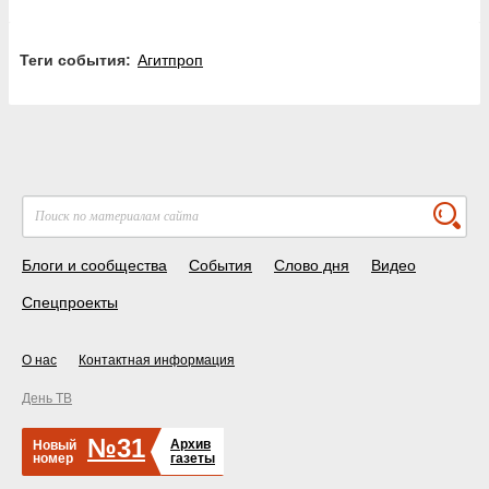
Теги события:
Агитпроп
Блоги и сообщества
События
Слово дня
Видео
Спецпроекты
О нас
Контактная информация
День ТВ
№31
Архив
Новый
номер
газеты