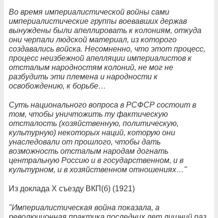
Во время империалистической войны сами
империалистические группы воевавших держав
вынуждены были апеллировать к колониям, откуда
они черпали людской материал, из которого
создавались войска. Несомненно, что этот процесс,
процесс неизбежной апелляции империалистов к
отсталым народностям колоний, не мог не
разбудить эти племена и народности к
освобождению, к борьбе…
Суть национального вопроса в РСФСР состоит в
том, чтобы уничтожить ту фактическую
отсталость (хозяйственную, политическую,
культурную) некоторых наций, которую они
унаследовали от прошлого, чтобы дать
возможность отсталым народам догнать
центральную Россию и в государственном, и в
культурном, и в хозяйственном отношениях…"
Из доклада X съезду ВКП(б) (1921)
"Империалистическая война показала, а
революционная практика последних лет лишний раз