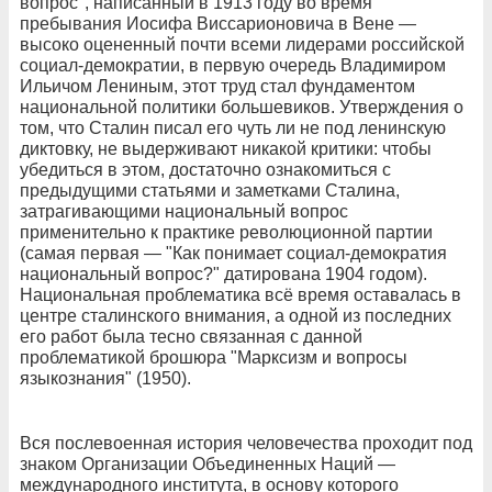
вопрос", написанный в 1913 году во время
пребывания Иосифа Виссарионовича в Вене —
высоко оцененный почти всеми лидерами российской
социал-демократии, в первую очередь Владимиром
Ильичом Лениным, этот труд стал фундаментом
национальной политики большевиков. Утверждения о
том, что Сталин писал его чуть ли не под ленинскую
диктовку, не выдерживают никакой критики: чтобы
убедиться в этом, достаточно ознакомиться с
предыдущими статьями и заметками Сталина,
затрагивающими национальный вопрос
применительно к практике революционной партии
(самая первая — "Как понимает социал-демократия
национальный вопрос?" датирована 1904 годом).
Национальная проблематика всё время оставалась в
центре сталинского внимания, а одной из последних
его работ была тесно связанная с данной
проблематикой брошюра "Марксизм и вопросы
языкознания" (1950).
Вся послевоенная история человечества проходит под
знаком Организации Объединенных Наций —
международного института, в основу которого