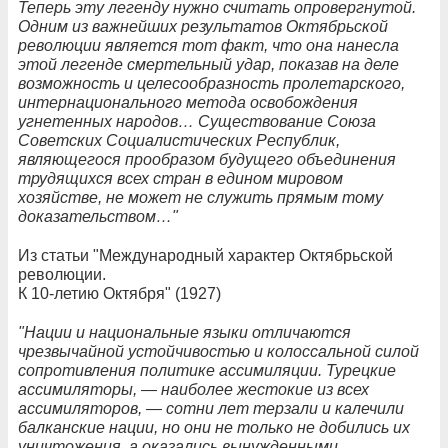
Теперь эту легенду нужно считать опровергнутой.
Одним из важнейших результатов Октябрьской
революции является тот факт, что она нанесла
этой легенде смертельный удар, показав на деле
возможность и целесообразность пролетарского,
интернационального метода освобождения
угнетенных народов… Существование Союза
Советских Социалистических Республик,
являющегося прообразом будущего объединения
трудящихся всех стран в едином мировом
хозяйстве, не может не служить прямым тому
доказательством…"
Из статьи "Международный характер Октябрьской
революции.
К 10-летию Октября" (1927)
"Нации и национальные языки отличаются
чрезвычайной устойчивостью и колоссальной силой
сопротивления политике ассимиляции. Турецкие
ассимиляторы, — наиболее жестокие из всех
ассимиляторов, — сотни лет терзали и калечили
балканские нации, но они не только не добились их
уничтожения, а оказались вынужденными