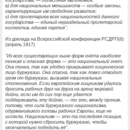
государства, — областная автономия;
в) для национальных меньшинств — особые законы,
гарантирующие им свободное развитие;
г) для пролетариев всех национальностей данного
государства — единый нераздельный пролетарский
коллектив, единая партия".
Из доклада на Всероссийской конференции РСДРП(б)
(апрель 1917)
"Из всех существующих ныне форм гнёта наиболее
тонкая и опасная форма — это национальный гнет.
Она тонка, так как удобно прикрывает хищническое
лицо буржуазии. Она опасна, так как ловко отводит
гром от буржуазии, вызывая национальные
столкновения. Если европейским хищникам удалось
бросить рабочих друг на друга на арену мировой
бойни, если им до сих пор еще удается
поддерживать эту бойню, — то это, между прочим,
потому, что сила буржуазного национализма,
одурманившего головы рабочих Европы, еще не
иссякла. Национализм — это та последняя позиция,
с которой нужно сбросить буржуазию, чтобы
окончательно победить её"
.