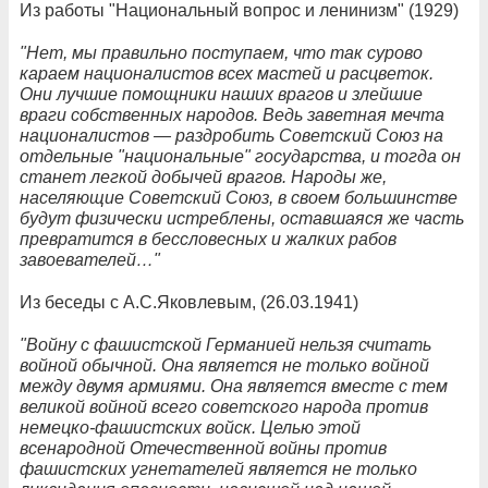
Из работы "Национальный вопрос и ленинизм" (1929)
"Нет, мы правильно поступаем, что так сурово
караем националистов всех мастей и расцветок.
Они лучшие помощники наших врагов и злейшие
враги собственных народов. Ведь заветная мечта
националистов — раздробить Советский Союз на
отдельные "национальные" государства, и тогда он
станет легкой добычей врагов. Народы же,
населяющие Советский Союз, в своем большинстве
будут физически истреблены, оставшаяся же часть
превратится в бессловесных и жалких рабов
завоевателей…"
Из беседы с А.С.Яковлевым, (26.03.1941)
"Войну с фашистской Германией нельзя считать
войной обычной. Она является не только войной
между двумя армиями. Она является вместе с тем
великой войной всего советского народа против
немецко-фашистских войск. Целью этой
всенародной Отечественной войны против
фашистских угнетателей является не только