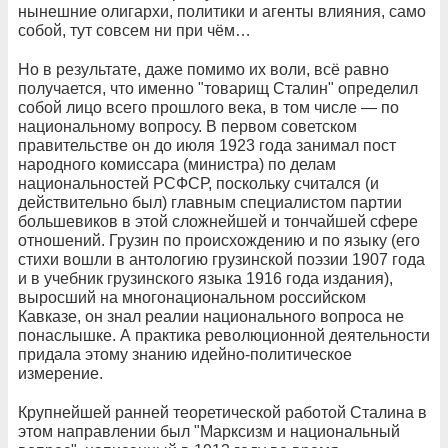
нынешние олигархи, политики и агенты влияния, само
собой, тут совсем ни при чём…
Но в результате, даже помимо их воли, всё равно
получается, что именно "товарищ Сталин" определил
собой лицо всего прошлого века, в том числе — по
национальному вопросу. В первом советском
правительстве он до июля 1923 года занимал пост
народного комиссара (министра) по делам
национальностей РСФСР, поскольку считался (и
действительно был) главным специалистом партии
большевиков в этой сложнейшей и тончайшей сфере
отношений. Грузин по происхождению и по языку (его
стихи вошли в антологию грузинской поэзии 1907 года
и в учебник грузинского языка 1916 года издания),
выросший на многонациональном российском
Кавказе, он знал реалии национального вопроса не
понаслышке. А практика революционной деятельности
придала этому знанию идейно-политическое
измерение.
Крупнейшей ранней теоретической работой Сталина в
этом направлении был "Марксизм и национальный