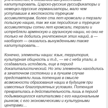
капитулировать. Царско-русские руссификаторы и
немецко-прусские германизаторы, мало чем
уступавшие в жестокости турецким
ассимиляторам, более ста лет кромсали и терзали
польскую нацию, так же как персидские и турецкие
ассимиляторы сотни лет кромсали, терзали и
истребляли армянскую и грузинскую нации, но они не
только не добились уничтожения этих наций, а —
наоборот — оказались вынужденными также
капитулировать…
Конечно, элементы нации: язык, территория,
культурная общность и т.д., — не с неба упали, а
создавались исподволь, еще в период
докапиталистический. Но эти элементы находились
в зачаточном состоянии и в лучшем случае
представляли лишь потенцию в смысле
возможности образования нации в будущем при
известных благоприятных условиях. Потенция
превратилась в действительность лишь в период
подымающегося капитализма с его национальным
рынком, с его экономическими и культурными
центрами…