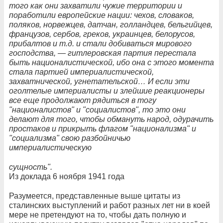
того как они захватили чужие территории и
поработили европейские нации: чехов, словаков,
поляков, норвежцев, датчан, голландцев, бельгийцев,
французов, сербов, греков, украинцев, белорусов,
прибалтов и т.д. и стали добиваться мирового
господства, — гитлеровская партия перестала
быть националистической, ибо она с этого момента
стала партией империалистической,
захватнической, угнетательской… И если эти
оголтелые империалисты и злейшие реакционеры
все еще продолжают рядиться в тогу
"националистов" и "социалистов", то это они
делают для того, чтобы обмануть народ, одурачить
простаков и прикрыть флагом "национализма" и
"социализма" свою разбойничью
империалистическую
сущность".
Из доклада 6 ноября 1941 года
Разумеется, представленные выше цитаты из
сталинских выступлений и работ разных лет ни в коей
мере не претендуют на то, чтобы дать полную и