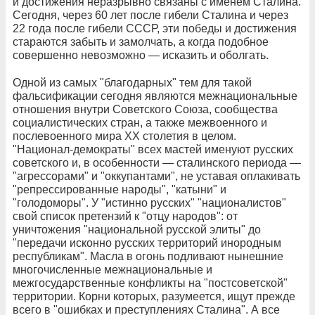
и достижения неразрывно связаны с именем Сталина.
Сегодня, через 60 лет после гибели Сталина и через
22 года после гибели СССР, эти победы и достижения
стараются забыть и замолчать, а когда подобное
совершенно невозможно — исказить и оболгать.
Одной из самых "благодарных" тем для такой
фальсификации сегодня являются межнациональные
отношения внутри Советского Союза, сообщества
социалистических стран, а также межвоенного и
послевоенного мира ХХ столетия в целом.
"Национал-демократы" всех мастей именуют русских
советского и, в особенности — сталинского периода —
"агрессорами" и "оккупантами", не уставая оплакивать
"репрессированные народы", "катыни" и
"голодоморы". У "истинно русских" "националистов"
свой список претензий к "отцу народов": от
уничтожения "национальной русской элиты" до
"передачи исконно русских территорий инородным
республикам". Масла в огонь подливают нынешние
многочисленные межнациональные и
межгосударственные конфликты на "постсоветской"
территории. Корни которых, разумеется, ищут прежде
всего в "ошибках и преступлениях Сталина". А все