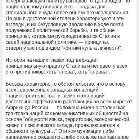
исчерпывающую палитру взглядов "отца народов" по
национальному вопросу. Это — задача для
специального и куда более объёмного исследования.
Но они в достаточной степени характеризуют и эти
взгляды, и их безусловную эволюцию в ходе почти
полувековой политической борьбы, и те общие
принципы, которыми руководствовался Сталин в
своей национальной политике, — принципы,
отвергнутые под видом "критики культа личности".
История на наших глазах подтверждает
принципиальную правоту Сталина и неправоту всех
его противников: хоть "слева", хоть "справа".
Весьма характерно то обстоятельство, что в основу
всех современных западных концепций
"нациестроительства" и "демонтажа наций",
достаточно эффективно работающих во всем мире: от
Африки до России, — положена именно сталинская
трактовка наций как коммуникативных общностей на
основе "общности языка, территории, экономической
жизни и психического склада, проявляющегося в
общности культуры…" Эти коммуникации либо
направленно создаются, либо столь же направленно