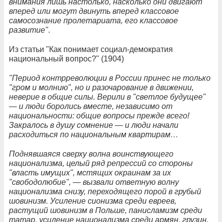
внимания лишь настолько, насколько они двигают
вперед или могут двинуть вперед классовое
самосознание пролетариата, его классовое
развитие"
.
Из статьи "Как понимает социал-демократия
национальный вопрос?" (1904)
"Период контрреволюции в России принес не только
"гром и молнию", но и разочарование в движении,
неверие в общие силы. Верили в "светлое будущее"
— и люди боролись вместе, независимо от
национальности: общие вопросы прежде всего!
Закралось в душу сомнение — и люди начали
расходиться по национальным квартирам…
Поднявшаяся сверху волна воинствующего
национализма, целый ряд репрессий со стороны
"власть имущих", мстящих окраинам за их
"свободолюбие", — вызвали ответную волну
национализма снизу, переходящего порой в грубый
шовинизм. Усиление сионизма среди евреев,
растущий шовинизм в Польше, панисламизм среди
татар, усиление национализма среди армян, грузин,