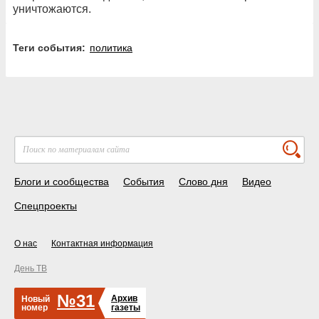
уничтожаются.
Теги события:
политика
Блоги и сообщества
События
Слово дня
Видео
Спецпроекты
О нас
Контактная информация
День ТВ
№31
Архив
Новый
номер
газеты