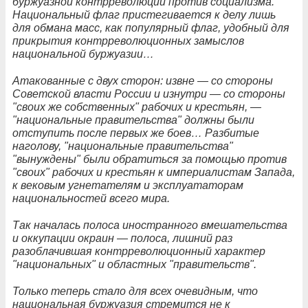
буржуазной контрреволюции против социализма.
Национальный флаг пристегивается к делу лишь
для обмана масс, как популярный флаг, удобный для
прикрытия контрреволюционных замыслов
национальной буржуазии…
Атакованные с двух сторон: извне — со стороны
Советской власти России и изнутри — со стороны
"своих же собственных" рабочих и крестьян, —
"национальные правительства" должны были
отступить после первых же боев… Разбитые
наголову, "национальные правительства"
"вынуждены" были обратиться за помощью против
"своих" рабочих и крестьян к империалистам Запада,
к вековым угнетателям и эксплуататорам
национальностей всего мира.
Так началась полоса иностранного вмешательства
и оккупации окраин — полоса, лишний раз
разоблачившая контрреволюционный характер
"национальных" и областных "правительств".
Только теперь стало для всех очевидным, что
национальная буржуазия стремится не к