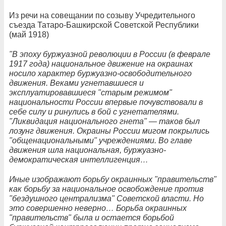
Из речи на совещании по созыву Учредительного
съезда Татаро-Башкирской Советской Республики
(май 1918)
"В эпоху буржуазной революции в России (в феврале
1917 года) национальное движение на окраинах
носило характер буржуазно-освободительного
движения. Веками угнетавшиеся и
эксплуатировавшиеся "старым режимом"
национальности России впервые почувствовали в
себе силу и ринулись в бой с угнетателями.
"Ликвидация национального гнета" — таков был
лозунг движения. Окраины России мигом покрылись
"общенациональными" учреждениями. Во главе
движения шла национальная, буржуазно-
демократическая интеллигенция…
Иные изображают борьбу окраинных "правительств"
как борьбу за национальное освобождение против
"бездушного централизма" Советской власти. Но
это совершенно неверно… Борьба окраинных
"правительств" была и остается борьбой