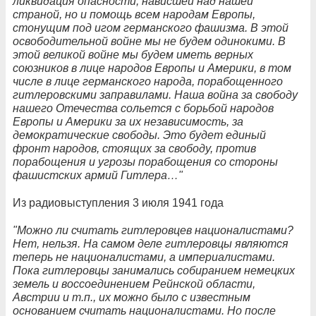
ликвидация опасности, нависшей над нашей
страной, но и помощь всем народам Европы,
стонущим под игом германского фашизма. В этой
освободительной войне мы не будем одинокими. В
этой великой войне мы будем иметь верных
союзников в лице народов Европы и Америки, в том
числе в лице германского народа, порабощенного
гитлеровскими заправилами. Наша война за свободу
нашего Отечества сольется с борьбой народов
Европы и Америки за их независимость, за
демократические свободы. Это будет единый
фронт народов, стоящих за свободу, против
порабощения и угрозы порабощения со стороны
фашистских армий Гитлера…"
Из радиовыступления 3 июля 1941 года
"Можно ли считать гитлеровцев националистами?
Нет, нельзя. На самом деле гитлеровцы являются
теперь не националистами, а империалистами.
Пока гитлеровцы занимались собиранием немецких
земель и воссоединением Рейнской области,
Австрии и т.п., их можно было с известным
основанием считать националистами. Но после