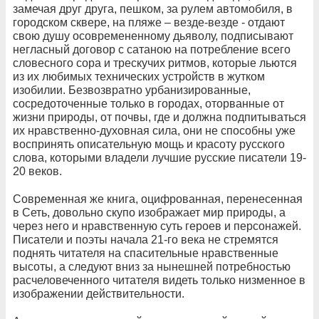
замечая друг друга, пешком, за рулем автомобиля, в
городском сквере, на пляже – везде-везде - отдают
свою душу осовремененному дьяволу, подписывают
негласный договор с сатаною на потребление всего
словесного сора и трескучих ритмов, которые льются
из их любимых технических устройств в жутком
изобилии. Безвозвратно урбанизированные,
сосредоточенные только в городах, оторванные от
жизни природы, от почвы, где и должна подпитываться
их нравственно-духовная сила, они не способны уже
воспринять описательную мощь и красоту русского
слова, которыми владели лучшие русские писатели 19-
20 веков.
Современная же книга, оцифрованная, перенесенная
в Сеть, довольно скупо изображает мир природы, а
через него и нравственную суть героев и персонажей.
Писатели и поэты начала 21-го века не стремятся
поднять читателя на спасительные нравственные
высоты, а следуют вниз за нынешней потребностью
расчеловеченного читателя видеть только низменное в
изображении действительности.