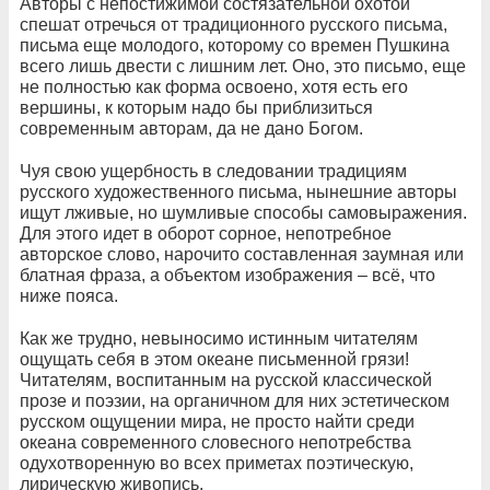
Авторы с непостижимой состязательной охотой
спешат отречься от традиционного русского письма,
письма еще молодого, которому со времен Пушкина
всего лишь двести с лишним лет. Оно, это письмо, еще
не полностью как форма освоено, хотя есть его
вершины, к которым надо бы приблизиться
современным авторам, да не дано Богом.
Чуя свою ущербность в следовании традициям
русского художественного письма, нынешние авторы
ищут лживые, но шумливые способы самовыражения.
Для этого идет в оборот сорное, непотребное
авторское слово, нарочито составленная заумная или
блатная фраза, а объектом изображения – всё, что
ниже пояса.
Как же трудно, невыносимо истинным читателям
ощущать себя в этом океане письменной грязи!
Читателям, воспитанным на русской классической
прозе и поэзии, на органичном для них эстетическом
русском ощущении мира, не просто найти среди
океана современного словесного непотребства
одухотворенную во всех приметах поэтическую,
лирическую живопись.