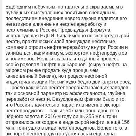
Ещё одним побочным, но тщательно скрываемым в
публичных выступлениях политиков очевидным
последствием внедрения нового закона является его
негативное влияние на нефтепереработку и
нефтехимию в России. Предыдущая формула,
использующая НДПИ, била именно по экспорту сырой
нефти, практически силой принуждая нефтяные
компании строить нефтепереработку внутри России и
заниматься, как минимум, экспортом нефтепродуктов
и полимеров. Нельзя сказать, что данный процесс
особо радовал "нефтяных баронов" (сырую нефть на
мировом рынке продать куда проще, чем
качественный бензин), но процесс нефтяной
индустриализации России худо-бедно двигался вперёд
— росло как число нефтеперерабатывающих заводов,
так и основной параметр их эффективности, глубина
переработки нефти. Безусловным фактом было и то,
что Россия значительно нарастила именно экспорт
нефтепродуктов — так, из 547 млн. тонн добытого
чёрного золота в 2016-м году лишь 255 млн. тонн
отправилось за кордон в виде сырой нефти, а ещё 156
млн. тонн ушло в виде нефтепродуктов. Более того, в
экспорте нефтепродуктов устоялась и ещё одна