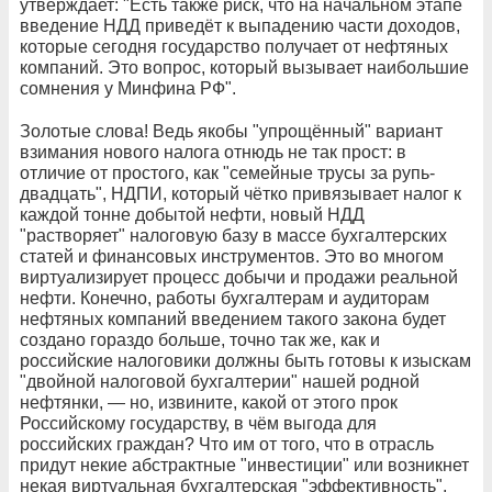
утверждает: "Есть также риск, что на начальном этапе
введение НДД приведёт к выпадению части доходов,
которые сегодня государство получает от нефтяных
компаний. Это вопрос, который вызывает наибольшие
сомнения у Минфина РФ".
Золотые слова! Ведь якобы "упрощённый" вариант
взимания нового налога отнюдь не так прост: в
отличие от простого, как "семейные трусы за рупь-
двадцать", НДПИ, который чётко привязывает налог к
каждой тонне добытой нефти, новый НДД
"растворяет" налоговую базу в массе бухгалтерских
статей и финансовых инструментов. Это во многом
виртуализирует процесс добычи и продажи реальной
нефти. Конечно, работы бухгалтерам и аудиторам
нефтяных компаний введением такого закона будет
создано гораздо больше, точно так же, как и
российские налоговики должны быть готовы к изыскам
"двойной налоговой бухгалтерии" нашей родной
нефтянки, — но, извините, какой от этого прок
Российскому государству, в чём выгода для
российских граждан? Что им от того, что в отрасль
придут некие абстрактные "инвестиции" или возникнет
некая виртуальная бухгалтерская "эффективность",