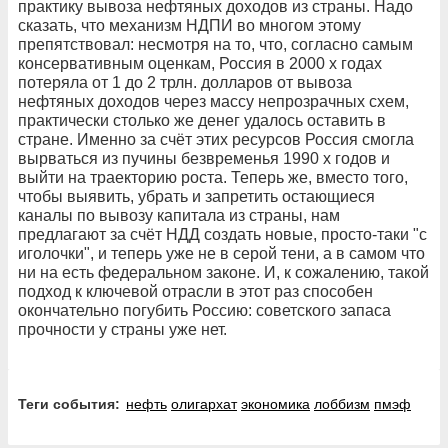
практику вывоза нефтяных доходов из страны. Надо
сказать, что механизм НДПИ во многом этому
препятствовал: несмотря на то, что, согласно самым
консервативным оценкам, Россия в 2000 х годах
потеряла от 1 до 2 трлн. долларов от вывоза
нефтяных доходов через массу непрозрачных схем,
практически столько же денег удалось оставить в
стране. Именно за счёт этих ресурсов Россия смогла
вырваться из пучины безвременья 1990 х годов и
выйти на траекторию роста. Теперь же, вместо того,
чтобы выявить, убрать и запретить остающиеся
каналы по вывозу капитала из страны, нам
предлагают за счёт НДД создать новые, просто-таки "с
иголочки", и теперь уже не в серой тени, а в самом что
ни на есть федеральном законе. И, к сожалению, такой
подход к ключевой отрасли в этот раз способен
окончательно погубить Россию: советского запаса
прочности у страны уже нет.
Теги события:
нефть
олигархат
экономика
лоббизм
пмэф