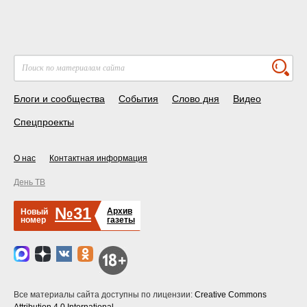
Блоги и сообщества
События
Слово дня
Видео
Спецпроекты
О нас
Контактная информация
День ТВ
№31
Архив
Новый
номер
газеты
Все материалы сайта доступны по лицензии:
Creative Commons
Attribution 4.0 International