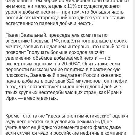
озвученные Текслером 60 миллионов тонн составляют
ни много, ни мало, а целых 11% от существующего
уровня добычи нефти — при том, что большая часть
российских месторождений находится уже на стадии
естественного падения добычи нефти.
Павел Завальный, председатель комитета по
энергетике Госдумы РФ, пошёл и того дальше в своих
мечтах, заявив в недавнем интервью, что новый закон
позволит "получать больше доходов за счёт
увеличения объёмов добываемой нефти — по
экспертным оценкам, на 20-60%". Опять-таки, если
перевести высказывание политика в практическую
плоскость, Завальный предлагает России внезапно
начать добывать ещё эдак 320 миллионов тонн нефти
в год, что соответствует нынешней годовой добыче
таких крупных нефтедобывающих стран, как Иран и
Ирак — вместе взятых.
Кроме того, такие "идеально-оптимистические" оценки
будущего нефтянки в условиях режима НДД не
учитывают ещё одного элементарного факта: даже
если случится чудо и российские нефтяные компании