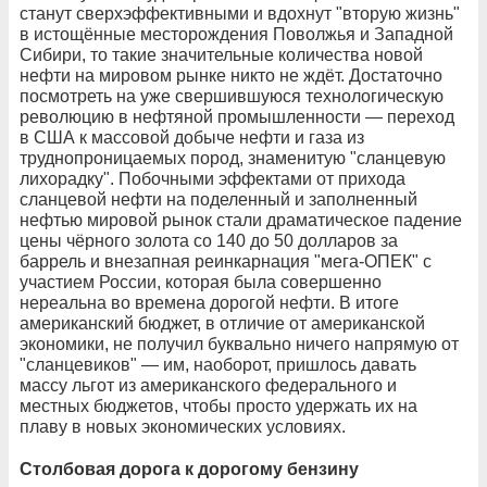
станут сверхэффективными и вдохнут "вторую жизнь"
в истощённые месторождения Поволжья и Западной
Сибири, то такие значительные количества новой
нефти на мировом рынке никто не ждёт. Достаточно
посмотреть на уже свершившуюся технологическую
революцию в нефтяной промышленности — переход
в США к массовой добыче нефти и газа из
труднопроницаемых пород, знаменитую "сланцевую
лихорадку". Побочными эффектами от прихода
сланцевой нефти на поделенный и заполненный
нефтью мировой рынок стали драматическое падение
цены чёрного золота со 140 до 50 долларов за
баррель и внезапная реинкарнация "мега-ОПЕК" с
участием России, которая была совершенно
нереальна во времена дорогой нефти. В итоге
американский бюджет, в отличие от американской
экономики, не получил буквально ничего напрямую от
"сланцевиков" — им, наоборот, пришлось давать
массу льгот из американского федерального и
местных бюджетов, чтобы просто удержать их на
плаву в новых экономических условиях.
Столбовая дорога к дорогому бензину