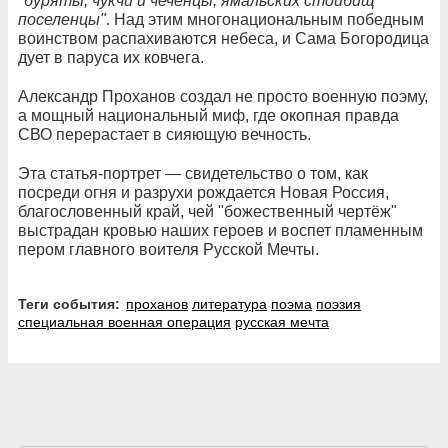
"буряты, чукчи и чеченцы, ямальских стойбищ
поселенцы"
. Над этим многонациональным победным
воинством распахиваются небеса, и Сама Богородица
дует в паруса их ковчега.
Александр Проханов создал не просто военную поэму,
а мощный национальный миф, где окопная правда
СВО перерастает в сияющую вечность.
Эта статья-портрет — свидетельство о том, как
посреди огня и разрухи рождается Новая Россия,
благословенный край, чей "божественный чертёж"
выстрадан кровью наших героев и воспет пламенным
пером главного воителя Русской Мечты.
Теги события:
проханов
литература
поэма
поэзия
специальная военная операция
русская мечта