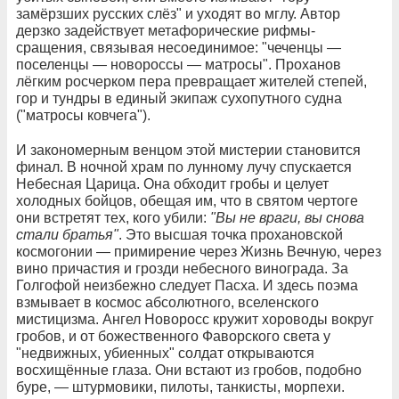
замёрзших русских слёз" и уходят во мглу. Автор
дерзко задействует метафорические рифмы-
сращения, связывая несоединимое: "чеченцы —
поселенцы — новороссы — матросы". Проханов
лёгким росчерком пера превращает жителей степей,
гор и тундры в единый экипаж сухопутного судна
("матросы ковчега").
И закономерным венцом этой мистерии становится
финал. В ночной храм по лунному лучу спускается
Небесная Царица. Она обходит гробы и целует
холодных бойцов, обещая им, что в святом чертоге
они встретят тех, кого убили:
"Вы не враги, вы снова
стали братья"
. Это высшая точка прохановской
космогонии — примирение через Жизнь Вечную, через
вино причастия и грозди небесного винограда. За
Голгофой неизбежно следует Пасха. И здесь поэма
взмывает в космос абсолютного, вселенского
мистицизма. Ангел Новоросс кружит хороводы вокруг
гробов, и от божественного Фаворского света у
"недвижных, убиенных" солдат открываются
восхищённые глаза. Они встают из гробов, подобно
буре, — штурмовики, пилоты, танкисты, морпехи.