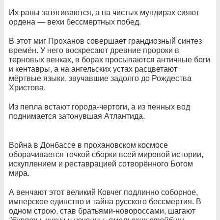
Их раны затягиваются, а на чистых мундирах сияют
ордена — вехи бессмертных побед.
В этот миг Проханов совершает грандиозный синтез
времён. У него воскресают древние пророки в
терновых венках, в борах просыпаются античные боги
и кентавры, а на ангельских устах расцветают
мёртвые языки, звучавшие задолго до Рождества
Христова.
Из пепла встают города-чертоги, а из пенных вод
поднимается затонувшая Атлантида.
Война в Донбассе в прохановском космосе
оборачивается точкой сборки всей мировой истории,
искуплением и реставрацией сотворённого Богом
мира.
А венчают этот великий Ковчег подлинно соборное,
имперское единство и тайна русского бессмертия. В
одном строю, став братьями-новороссами, шагают