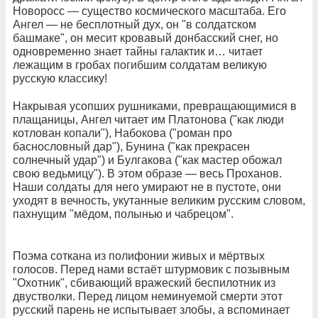
Новоросс — существо космического масштаба. Его
Ангел — не бесплотный дух, он "в солдатском
башмаке", он месит кровавый донбасский снег, но
одновременно знает тайны галактик и… читает
лежащим в гробах погибшим солдатам великую
русскую классику!
Накрывая усопших рушниками, превращающимися в
плащаницы, Ангел читает им Платонова ("как люди
котлован копали"), Набокова ("роман про
баснословный дар"), Бунина ("как прекрасен
солнечный удар") и Булгакова ("как мастер обожал
свою ведьмицу"). В этом образе — весь Проханов.
Наши солдаты для него умирают не в пустоте, они
уходят в вечность, укутанные великим русским словом,
пахнущим "мёдом, полынью и чабрецом".
Поэма соткана из полифонии живых и мёртвых
голосов. Перед нами встаёт штурмовик с позывным
"Охотник", сбивающий вражеский беспилотник из
двустволки. Перед лицом неминуемой смерти этот
русский парень не испытывает злобы, а вспоминает