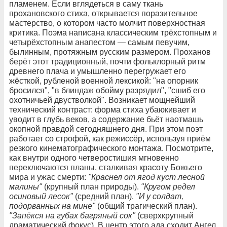
пламенем. Если вглядеться в саму ткань
прохановского стиха, открывается поразительное
мастерство, о котором часто молчит поверхностная
критика. Поэма написана классическим трёхстопным и
четырёхстопным анапестом — самым певучим,
былинным, протяжным русским размером. Проханов
берёт этот традиционный, почти фольклорный ритм
древнего плача и умышленно перегружает его
жёсткой, рубленой военной лексикой: "на опорник
бросился", "в блиндаж обойму разрядил", "сшиб его
охотничьей двустволкой". Возникает мощнейший
технический контраст: форма стиха убаюкивает и
уводит в глубь веков, а содержание бьёт наотмашь
окопной правдой сегодняшнего дня. При этом поэт
работает со строфой, как режиссёр, используя приём
резкого кинематографического монтажа. Посмотрите,
как внутри одного четверостишия мгновенно
переключаются планы, сталкивая красоту Божьего
мира и ужас смерти:
"Краснел от ягод куст лесной
малины"
(крупный план природы).
"Кругом редел
осиновый лесок"
(средний план).
"И у солдат,
подорванных на мине"
(общий трагический план).
"Запёкся на губах багряный сок"
(сверхкрупный
драматический фокус). В центр этого ада сходит Ангел