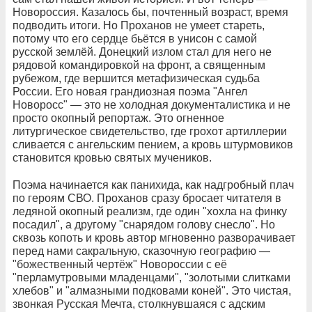
Новороссия. Казалось бы, почтенный возраст, время
подводить итоги. Но Проханов не умеет стареть,
потому что его сердце бьётся в унисон с самой
русской землёй. Донецкий излом стал для него не
рядовой командировкой на фронт, а священным
рубежом, где вершится метафизическая судьба
России. Его новая грандиозная поэма "Ангел
Новоросс" — это не холодная документалистика и не
просто окопный репортаж. Это огненное
литургическое свидетельство, где грохот артиллерии
сливается с ангельским пением, а кровь штурмовиков
становится кровью святых мучеников.
Поэма начинается как панихида, как надгробный плач
по героям СВО. Проханов сразу бросает читателя в
ледяной окопный реализм, где один "хохла на финку
посадил", а другому "снарядом голову снесло". Но
сквозь копоть и кровь автор мгновенно разворачивает
перед нами сакральную, сказочную географию —
"божественный чертёж" Новороссии с её
"перламутровыми младенцами", "золотыми слитками
хлебов" и "алмазными подковами коней". Это чистая,
звонкая Русская Мечта, столкнувшаяся с адским