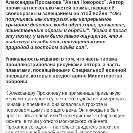
Александра Проханова "Ангел Новоросс". Автор
прочитал несколько частей поэмы, назвав её
своеобразным завещанием об этой войне:
"Она
получилась как литургия, как непрерывное
храмовое действо, когда идут хоры, причастие,
таинственные образы и обряды". "Когда я писал
эту поэму, у меня было такое ощущение, что я
выдохнул из себя весь отпущенный мне
природой и господом объём сил".
Уникальность издания в том, что часть тиража
проиллюстрирована рисунками автора, а часть —
плакатами, посвящёнными Специальной военной
операции, которые предоставило Министерство
обороны.
К Александру Проханову не применишь привычную
меру литературного успеха: его судьба не измерялась
чинами и премиями, она ковалась в грохоте и
пороховом дыму летящего века. Он никогда не был
просто "писателем" или "беллетристом", собирающим
сюжеты в тиши уютного московского кабинета.
Проханов сегодня — не только свидетель эпохи: он
сам стал нашей живой историей. И вот теперь —