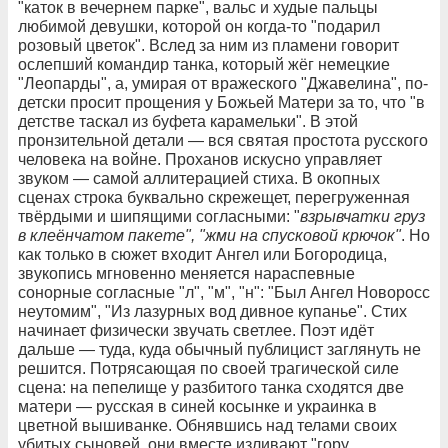
"каток в вечернем парке", вальс и худые пальцы
любимой девушки, которой он когда-то "подарил
розовый цветок". Вслед за ним из пламени говорит
ослепший командир танка, который жёг немецкие
"Леопарды", а, умирая от вражеского "Джавелина", по-
детски просит прощения у Божьей Матери за то, что "в
детстве таскал из буфета карамельки". В этой
пронзительной детали — вся святая простота русского
человека на войне. Проханов искусно управляет
звуком — самой аллитерацией стиха. В окопных
сценах строка буквально скрежещет, перегруженная
твёрдыми и шипящими согласными: "
взрывчатки груз
в клеёнчатом пакете", "жми на спусковой крючок"
. Но
как только в сюжет входит Ангел или Богородица,
звукопись мгновенно меняется нараспевные
сонорные согласные "л", "м", "н": "Был Ангел Новоросс
неутомим", "Из лазурных вод дивное купанье". Стих
начинает физически звучать светлее. Поэт идёт
дальше — туда, куда обычный публицист заглянуть не
решится. Потрясающая по своей трагической силе
сцена: на пепелище у разбитого танка сходятся две
матери — русская в синей косынке и украинка в
цветной вышиванке. Обнявшись над телами своих
убитых сыновей, они вместе изливают "гору