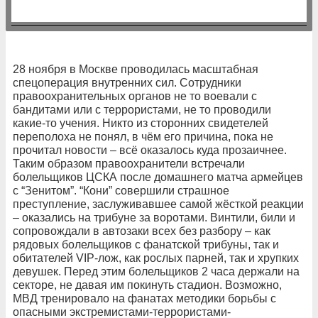
28 ноября в Москве проводилась масштабная
спецоперация внутренних сил. Сотрудники
правоохранительных органов не то воевали с
бандитами или с террористами, не то проводили
какие-то учения. Никто из сторонних свидетелей
переполоха не понял, в чём его причина, пока не
прочитал новости – всё оказалось куда прозаичнее.
Таким образом правоохранители встречали
болельщиков ЦСКА после домашнего матча армейцев
с “Зенитом”. “Кони” совершили страшное
преступление, заслуживавшее самой жёсткой реакции
– оказались на трибуне за воротами. Винтили, били и
сопровождали в автозаки всех без разбору – как
рядовых болельщиков с фанатской трибуны, так и
обитателей VIP-лож, как рослых парней, так и хрупких
девушек. Перед этим болельщиков 2 часа держали на
секторе, не давая им покинуть стадион. Возможно,
МВД тренировало на фанатах методики борьбы с
опасными экстремистами-террористами-