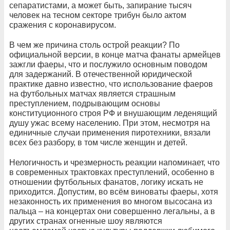
сепаратистами, а может быть, запирание тысяч
человек на тесном секторе трибун было актом
сражения с коронавирусом.
В чем же причина столь острой реакции? По
официальной версии, в конце матча фанаты армейцев
зажгли фаеры, что и послужило основным поводом
для задержаний. В отечественной юридической
практике давно известно, что использование фаеров
на футбольных матчах является страшным
преступлением, подрывающим основы
конституционного строя РФ и внушающим леденящий
душу ужас всему населению. При этом, несмотря на
единичные случаи применения пиротехники, вязали
всех без разбору, в том числе женщин и детей.
Нелогичность и чрезмерность реакции напоминает, что
в современных трактовках преступлений, особенно в
отношении футбольных фанатов, логику искать не
приходится. Допустим, во всём виноваты фаеры, хотя
незаконность их применения во многом высосана из
пальца – на концертах они совершенно легальны, а в
других странах огненные шоу являются