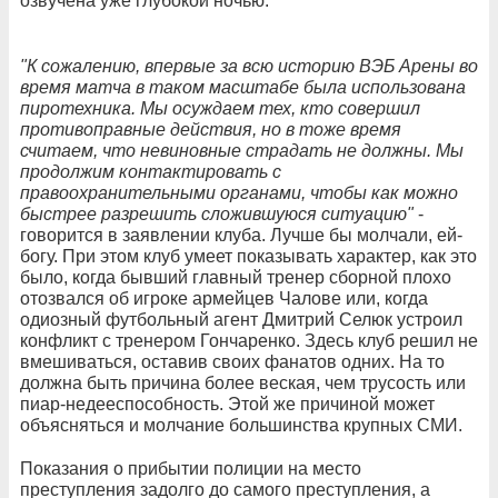
озвучена уже глубокой ночью.
"К сожалению, впервые за всю историю ВЭБ Арены во
время матча в таком масштабе была использована
пиротехника. Мы осуждаем тех, кто совершил
противоправные действия, но в тоже время
считаем, что невиновные страдать не должны. Мы
продолжим контактировать с
правоохранительными органами, чтобы как можно
быстрее разрешить сложившуюся ситуацию"
-
говорится в заявлении клуба. Лучше бы молчали, ей-
богу. При этом клуб умеет показывать характер, как это
было, когда бывший главный тренер сборной плохо
отозвался об игроке армейцев Чалове или, когда
одиозный футбольный агент Дмитрий Селюк устроил
конфликт с тренером Гончаренко. Здесь клуб решил не
вмешиваться, оставив своих фанатов одних. На то
должна быть причина более веская, чем трусость или
пиар-недееспособность. Этой же причиной может
объясняться и молчание большинства крупных СМИ.
Показания о прибытии полиции на место
преступления задолго до самого преступления, а