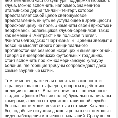
неотъемлемой частью культуры поддержки любимого
клуба. Можно вспомнить, например, знаменитое
итальянское дерби "Милан"-"Интер", которое
представляет собой целое светошумовое
представление, ничуть не уступающее в зрелищности
происходящему на поле. Знамениты своей яркостью и
перфомансы болельщиков клубов-середняков, таких
как немецкий "Айнтрахт" или польская "Легия".
Фанаты белградских "Партизана" и "Црвены звезды" и
вовсе не мыслят своего принципиального
противостояния без моря искрящих и дымящих огней.
Говоря о внеевропейских футбольных традициях,
стоит вспомнить про южноамериканскую культуру
боления, где горящие трибуны сопровождают даже
самые заурядные матчи.
Тем не менее, даже если принять незаконность и
страшную опасность фаеров, вопросы к действию
полиции остаются. В наше время все современные
стадионы (коих в России полно) буквально напичканы
камерами, а число сотрудников стадионной службы
безопасности может исчисляться сотнями. Казалось
бы, подобные ситуации должны решаться с помощью
видеонаблюдения и точечных наказаний. Сразу после