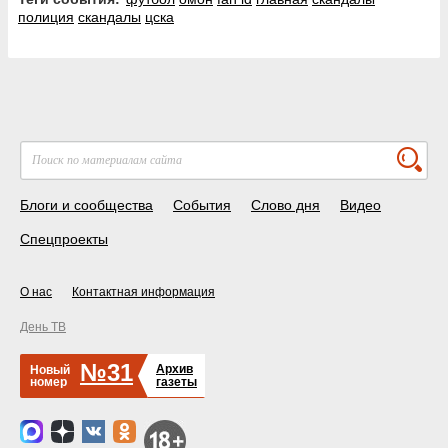
полиция
скандалы
цска
Блоги и сообщества
События
Слово дня
Видео
Спецпроекты
О нас
Контактная информация
День ТВ
№31
Архив
Новый
номер
газеты