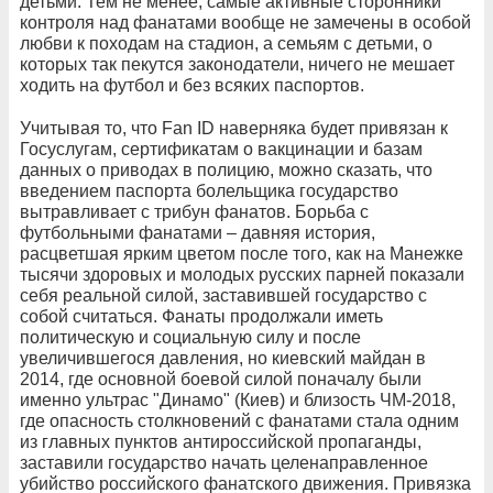
детьми. Тем не менее, самые активные сторонники
контроля над фанатами вообще не замечены в особой
любви к походам на стадион, а семьям с детьми, о
которых так пекутся законодатели, ничего не мешает
ходить на футбол и без всяких паспортов.
Учитывая то, что Fan ID наверняка будет привязан к
Госуслугам, сертификатам о вакцинации и базам
данных о приводах в полицию, можно сказать, что
введением паспорта болельщика государство
вытравливает с трибун фанатов. Борьба с
футбольными фанатами – давняя история,
расцветшая ярким цветом после того, как на Манежке
тысячи здоровых и молодых русских парней показали
себя реальной силой, заставившей государство с
собой считаться. Фанаты продолжали иметь
политическую и социальную силу и после
увеличившегося давления, но киевский майдан в
2014, где основной боевой силой поначалу были
именно ультрас "Динамо" (Киев) и близость ЧМ-2018,
где опасность столкновений с фанатами стала одним
из главных пунктов антироссийской пропаганды,
заставили государство начать целенаправленное
убийство российского фанатского движения. Привязка