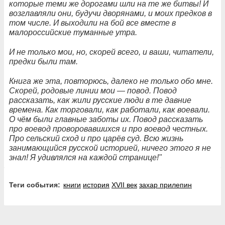
которые теми же дорогами шли на те же битвы! И
возглавляли они, будучи дворянами, и моих предков в
том числе. И выходили на бой все вместе в
малороссийские туманные утра.
И не только мои, но, скорей всего, и ваши, читатели,
предки были там.
Книга же эта, повторюсь, далеко не только обо мне.
Скорей, родовые линии мои — повод. Повод
рассказать, как жили русские люди в те давние
времена. Как торговали, как работали, как воевали.
О чём были главные заботы их. Повод рассказать
про воевод проворовавшихся и про воевод честных.
Про сельский сход и про царёв суд. Всю жизнь
занимающийся русской историей, ничего этого я не
знал! Я удивлялся на каждой странице!"
Теги события:
книги
история
XVII век
захар прилепин