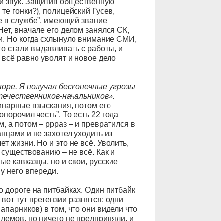
той звук. Защитив общественную
 те гонки?), полицейский Гусев,
 в службе”, имеющий звание
 Нет, вначале его делом занялся СК,
и. Но когда схлынуло внимание СМИ,
го стали выдавливать с работы, и
о всё равно уволят и новое дело
поре. Я получал бесконечные угрозы
течественников-начальников».
инарные взыскания, потом его
опорочил честь”. То есть 22 года
, а потом – ррраз – и превратился в
нцами и не захотел уходить из
т жизни. Но и это не всё. Уволить,
 существованию – не всё. Как и
ые кавказцы, но и свои, русские
у него впереди.
о дороге на питбайках. Один питбайк
вот тут претензии разнятся: одни
апарников) в том, что они видели что
шлемов, но ничего не предприняли, и