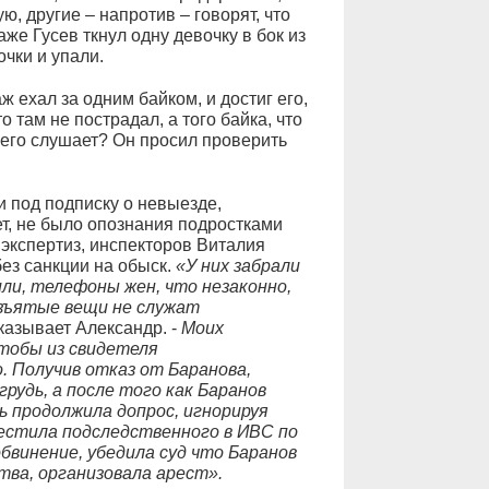
ю, другие – напротив – говорят, что
же Гусев ткнул одну девочку в бок из
чки и упали.
ж ехал за одним байком, и достиг его,
о там не пострадал, а того байка, что
о его слушает? Он просил проверить
и под подписку о невыезде,
ет, не было опознания подростками
экспертиз, инспекторов Виталия
ез санкции на обыск.
«У них забрали
ли, телефоны жен, что незаконно,
изъятые вещи не служат
сказывает Александр. -
Моих
чтобы из свидетеля
. Получив отказ от Баранова,
рудь, а после того как Баранов
ь продолжила допрос, игнорируя
естила подследственного в ИВС по
обвинение, убедила суд что Баранов
ва, организовала арест».