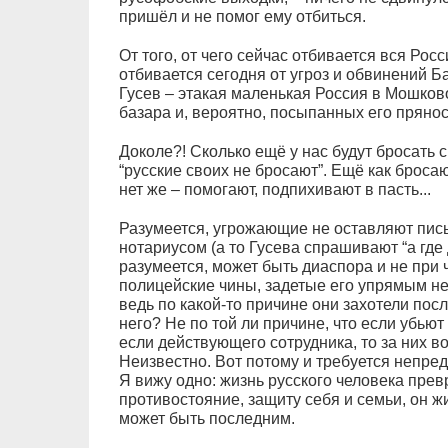
пришёл и не помог ему отбиться.
От того, от чего сейчас отбивается вся Рос
отбивается сегодня от угроз и обвинений Ба
Гусев – этакая маленькая Россия в Мошково
базара и, вероятно, посыпанных его пряно
Доколе?! Сколько ещё у нас будут бросать 
“русские своих не бросают”. Ещё как бросаю
нет же – помогают, подпихивают в пасть...
Разумеется, угрожающие не оставляют пис
нотариусом (а то Гусева спрашивают “а где 
разумеется, может быть диаспора и не при 
полицейские чины, задетые его упрямым н
ведь по какой-то причине они захотели пос
него? Не по той ли причине, что если убьют 
если действующего сотрудника, то за них во
Неизвестно. Вот потому и требуется непред
Я вижу одно: жизнь русского человека пре
противостояние, защиту себя и семьи, он 
может быть последним.