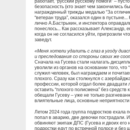
работает, “русский русскому помоги” – пус
безопасность (кто знает чем закончились бы
награжденный трижды медалью “За отличие
“ветеран труда”, оказался один в пустыне...
лично А.Бастрыкин, и инспектора оправдал
понеслось... Как рассказывает Александр, е
когда он не согласился уйти, пригрозили чт
заведут.
«Меня хотели удалить с глаз в угоду диас
и преследования со стороны своих же соо
Сначала на Гусева стали налагать дисципл
уволили из органов на основании того, что “
служил человек, был награждаем и почитаем
плохого. Сразу как столкнулся с азербайджа
профессии, которой отдал более двадцати ле
оставить “плохого полисмена” без средств к
обещали Гусеву – уже не только разгневанн
влиятельные лица, основные неприятности 
Летом 2024 года группа подростков ехала п
попал в аварию, две девочки пострадали. И 
обвиняют экипаж ДПС (Гусева и двоих его н
подростки едут по встречной полосе и без 