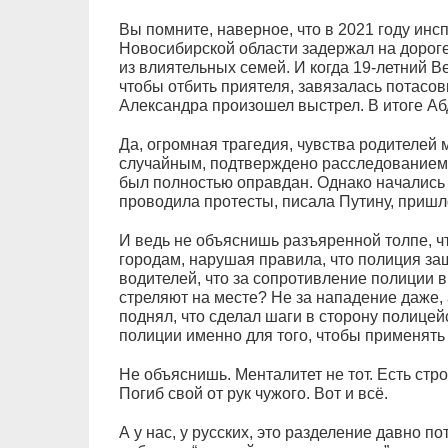
Вы помните, наверное, что в 2021 году инс
Новосибирской области задержал на доро
из влиятельных семей. И когда 19-летний В
чтобы отбить приятеля, завязалась потасовк
Александра произошел выстрел. В итоге Аб
Да, огромная трагедия, чувства родителей 
случайным, подтверждено расследованием, 
был полностью оправдан. Однако начались 
проводила протесты, писала Путину, пришл
И ведь не объяснишь разъяренной толпе, чт
городам, нарушая правила, что полиция за
водителей, что за сопротивление полиции в
стреляют на месте? Не за нападение даже, 
поднял, что сделал шаги в сторону полицей
полиции именно для того, чтобы применять 
Не объяснишь. Менталитет не тот. Есть стро
Погиб свой от рук чужого. Вот и всё.
А у нас, у русских, это разделение давно п