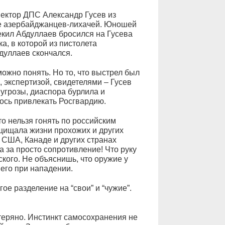
пектор ДПС Александр Гусев из
ге азербайджанцев-лихачей. Юношей
екил Абдуллаев бросился на Гусева
а, в которой из пистолета
дуллаев скончался.
можно понять. Но то, что выстрел был
экспертизой, свидетелями – Гусев
угрозы, диаспора бурлила и
ось привлекать Росгвардию.
о нельзя гонять по российским
щищала жизни прохожих и других
 США, Канаде и других странах
а за просто сопротивление! Что руку
ского. Не объяснишь, что оружие у
его при нападении.
гое разделение на “свои” и “чужие”.
отеряно. Инстинкт самосохранения не