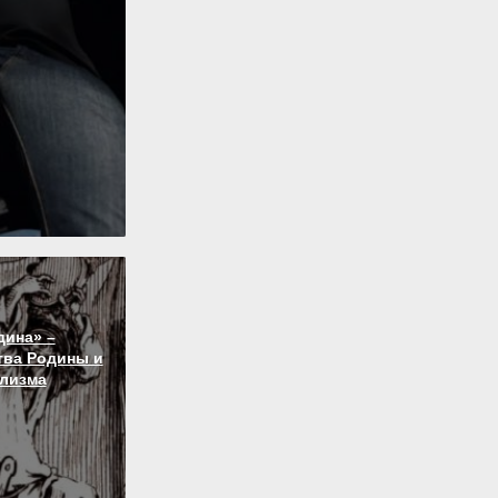
дина» –
тва Родины и
лизма