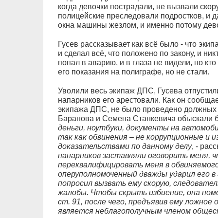
когда девочки пострадали, не вызвали скору
полицейские преследовали подростков, и да
окна машины жезлом, и именно потому дево
Гусев рассказывает как всё было - что экипа
и сделал всё, что положено по закону, и никт
попал в аварию, и в глаза не видели, но кт
его показания на полиграфе, но не стали.
Уволили весь экипаж ДПС, Гусева отпустил
напарников его арестовали. Как он сообща
экипажа ДПС, не было проведено должных 
Баранова и Семена Станкевича обыскали б
деньги, ноутбуки, документы на автомоби
так как обвинения – не коррупционные и 
доказательствами по данному делу
, - рас
напарников заставляли оговорить меня, 
переквалифицировать меня в обвиняемого
оперуполномоченный дважды ударил его в г
попросил вызвать ему скорую, следовател
жалобы. Чтобы скрыть избиение, она пом
ст. 91, после чего, предъявив ему ложное 
является неблагополучным членом общест