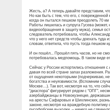
Жесть, а? А теперь давайте представим, что
Но как быть с тем, что его, с поврежденной
когда он пытался пешком преодолеть 70 км 
Работы лишилась и супруга Гусева (может,
видеообращения в защиту мужа), семья оста
следователь потребовала, чтобы Александр
что у него нет средств чтобы доехать туда 
словам, ответила, что пусть тогда пешком ид
И он пошёл... Прошёл пять часов, но не смог
потребовалась медпомощь. В таком виде ег
Сейчас у России испортились отношения с 
давая по всей стране запах разложения. Р
от ощущения некоторыми (подчеркиваю, не
богатства и неуязвимости. (Вспомним случ
Москве…). Так вот, несмотря на то, что се
“диаспора” фигурирует рядом с “ОПГ”, несм
азербайджанцы в Новокузнецке, державшие
на аресты Сафаровых и Шихлинских, разны
законе, несмотря на враждебную политику 
русофобские выходки, – ничего не сдвинуло