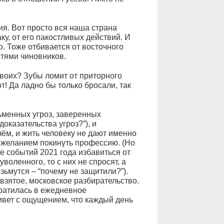
сия. Вот просто вся наша страна
ку, от его пакостливых действий. И
. Тоже отбивается от восточного
стями чиновников.
своих? Зубы ломит от приторного
т! Да ладно бы только бросали, так
ьменных угроз, заверенных
доказательства угроз?”), и
чём, и жить человеку не дают именно
ежеланием покинуть профессию. (Но
ле событий 2021 года избавиться от
уволенного, то с них не спросят, а
зьмутся – “почему не защитили?”).
взятое, московское разбирательство.
вратилась в ежедневное
живет с ощущением, что каждый день