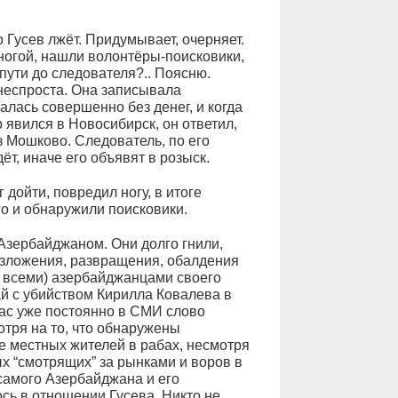
 Гусев лжёт. Придумывает, очерняет.
 ногой, нашли волонтёры-поисковики,
пути до следователя?.. Поясню.
 неспроста. Она записывала
лась совершенно без денег, и когда
 явился в Новосибирск, он ответил,
из Мошково. Следователь, по его
ёт, иначе его объявят в розыск.
 дойти, повредил ногу, в итоге
о и обнаружили поисковики.
Азербайджаном. Они долго гнили,
азложения, развращения, обалдения
 всеми) азербайджанцами своего
ай с убийством Кирилла Ковалева в
йчас уже постоянно в СМИ слово
отря на то, что обнаружены
 местных жителей в рабах, несмотря
х “смотрящих” за рынками и воров в
самого Азербайджана и его
сь в отношении Гусева. Никто не