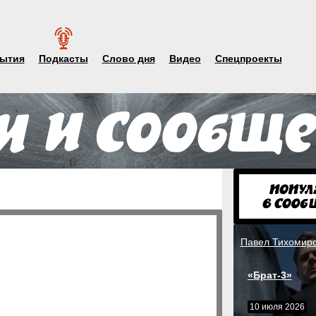
ытия
Подкасты
Слово дня
Видео
Спецпроекты
Павел Тихомир
«Брат-3»
10 июля 2026