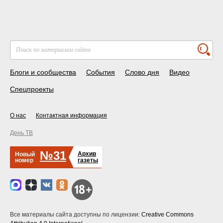
Блоги и сообщества
События
Слово дня
Видео
Спецпроекты
О нас
Контактная информация
День ТВ
№31
Архив
Новый
номер
газеты
Все материалы сайта доступны по лицензии:
Creative Commons