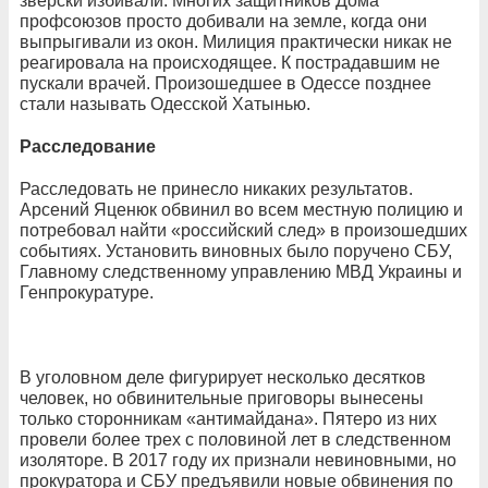
зверски избивали. Многих защитников Дома
профсоюзов просто добивали на земле, когда они
выпрыгивали из окон. Милиция практически никак не
реагировала на происходящее. К пострадавшим не
пускали врачей. Произошедшее в Одессе позднее
стали называть Одесской Хатынью.
Расследование
Расследовать не принесло никаких результатов.
Арсений Яценюк обвинил во всем местную полицию и
потребовал найти «российский след» в произошедших
событиях. Установить виновных было поручено СБУ,
Главному следственному управлению МВД Украины и
Генпрокуратуре.
В уголовном деле фигурирует несколько десятков
человек, но обвинительные приговоры вынесены
только сторонникам «антимайдана». Пятеро из них
провели более трех с половиной лет в следственном
изоляторе. В 2017 году их признали невиновными, но
прокуратора и СБУ предъявили новые обвинения по