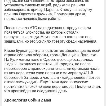
подписали соглашение, в котором обязались не
устраивать силовых акций, радикалы решили
заблокировать приезд Царева. К нему на выручку
пришла Одесская дружина. Произошла драка,
несколько человек были избиты.
После начала АТО на подъездах к городу начали
появляться блокпосты, на которых стояли
вооруженные люди. Неизвестно от кого и что они
защищали, но это усилило тревогу среди населения.
К маю бурная деятельность антимайдановцев по всей
стране сбавила обороты, кроме Донецка и Луганска.
На Куликовым поле в Одессе все еще оставались
люди и находился палаточный городок, но после
переговоров с правоохранительными органами часть
из них перенесли свои палатки к мемориалу 411-й
береговой батареи, а часть антимайдановцев наотрез
отказалась уходить. Еще 1 мая идеологические
противники спокойно вели переговоры. Никто не знал,
что произойдет на следующий день.
Хронология бойни 2 мая