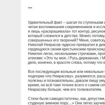
***
Удивительный факт – шагая по ступенькам 
читая воспоминания современников и иссл
я лишь «раскрашивала» тот контур, рисуно
который сложился в детстве. Может, потому,
совершенных его творений? Меня, советску
Николай Некрасов чудесно превратил в дев
гордящуюся своим крестьянским происхожде
Никитин легко, несколькими строчками, п
атеизме: «Это ты моя, / Русь державная, / 
дело, конечно, в красоте слова, потому что
Все последующие вольные или невольные 
подпорки «по Некрасову», разумеется, рас
полезны и познавательны, давали пищу уму
время, но всё-таки точнее всего о самом се
Некрасову больше, чем его толкователям.
Стихи были самодостаточны, как, допустим
студеную зимнюю пору…» Они легко заучива