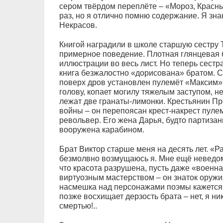
сером твёрдом переплёте – «Мороз, Красны
раз, но я отлично помню содержание. Я знаю
Некрасов.
Книгой наградили в школе старшую сестру Т
примерное поведение. Плотная глянцевая 
иллюстрации во весь лист. Но теперь сестра
книга безжалостно «дорисована» братом. С
поверх дров установлен пулемёт «Максим».
голову, копает могилу тяжелым заступом, н
лежат две гранаты-лимонки. Крестьянин Пр
войны – он перепоясан крест-накрест пулем
револьвер. Его жена Дарья, будто партиза
вооружена карабином.
Брат Виктор старше меня на десять лет. «Р
безмолвно возмущаюсь я. Мне ещё неведомо
что красота разрушена, пусть даже «военн
виртуозным мастерством – он знаток оружи
насмешка над персонажами поэмы кажется м
позже восхищает дерзость брата – нет, я ни
смертью!..