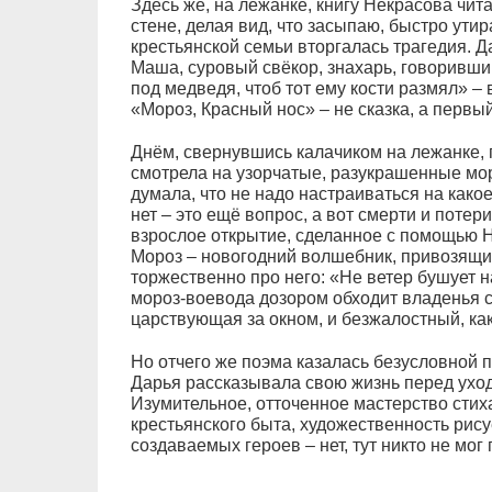
Здесь же, на лежанке, книгу Некрасова чит
стене, делая вид, что засыпаю, быстро ути
крестьянской семьи вторгалась трагедия. Да
Маша, суровый свёкор, знахарь, говоривши
под медведя, чтоб тот ему кости размял» –
«Мороз, Красный нос» – не сказка, а первы
Днём, свернувшись калачиком на лежанке, гл
смотрела на узорчатые, разукрашенные мо
думала, что не надо настраиваться на какое
нет – это ещё вопрос, а вот смерти и поте
взрослое открытие, сделанное с помощью Н
Мороз – новогодний волшебник, привозящий
торжественно про него: «Не ветер бушует н
мороз-воевода дозором обходит владенья св
царствующая за окном, и безжалостный, как
Но отчего же поэма казалась безусловной 
Дарья рассказывала свою жизнь перед ухо
Изумительное, отточенное мастерство стих
крестьянского быта, художественность рису
создаваемых героев – нет, тут никто не мог