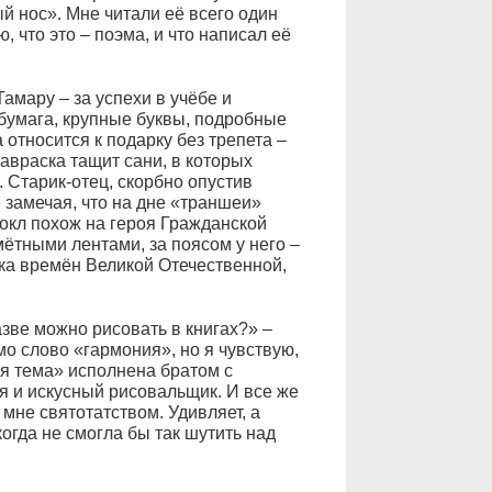
й нос». Мне читали её всего один
, что это – поэма, и что написал её
амару – за успехи в учёбе и
бумага, крупные буквы, подробные
 относится к подарку без трепета –
авраска тащит сани, в которых
 Старик-отец, скорбно опустив
е замечая, что на дне «траншеи»
окл похож на героя Гражданской
ётными лентами, за поясом у него –
нка времён Великой Отечественной,
азве можно рисовать в книгах?» –
 слово «гармония», но я чувствую,
ая тема» исполнена братом с
я и искусный рисовальщик. И все же
не святотатством. Удивляет, а
когда не смогла бы так шутить над