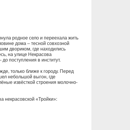
инула родное село и переехала жить
ловине дома – тесной совхозной
шим двориком, где находились
есь, на улице Некрасова
 до поступления в институт.
жде, только ближе к городу. Перед
шел небольшой выгон, где
лёные извёсткой строения молочно-
ва некрасовской «Тройки»: