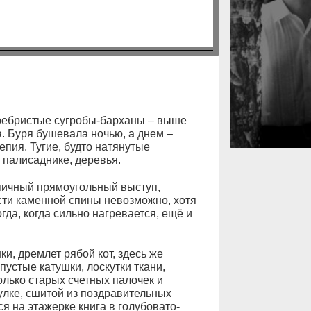
ребристые сугробы-барханы – выше
. Буря бушевала ночью, а днем –
пия. Тугие, будто натянутые
 палисаднике, деревья.
пичный прямоугольный выступ,
сти каменной спины невозможно, хотя
да, когда сильно нагревается, ещё и
и, дремлет рябой кот, здесь же
пустые катушки, лоскутки ткани,
олько старых счетных палочек и
лке, сшитой из поздравительных
я на этажерке книга в голубовато-