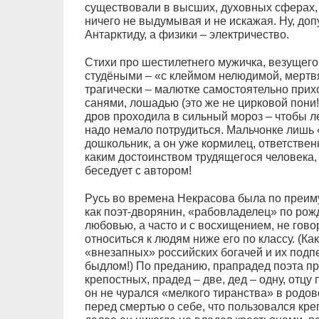
существовали в высших, духовных сферах, а
ничего не выдумывая и не искажая. Ну, до
Антарктиду, а физики – электричество.
Стихи про шестилетнего мужичка, везущего 
студёными – «с клеймом нелюдимой, мерт
трагически – малютке самостоятельно при
санями, лошадью (это же не цирковой пони!)
дров проходила в сильный мороз – чтобы л
надо немало потрудиться. Мальчонке лишь 
дошкольник, а он уже кормилец, ответственн
каким достоинством трудящегося человека,
беседует с автором!
Русь во времена Некрасова была по преиму
как поэт-дворянин, «рабовладелец» по рож
любовью, а часто и с восхищением, не гово
относиться к людям ниже его по классу. (К
«внезапных» российских богачей и их подп
быдлом!) По преданию, прапрадед поэта пр
крепостных, прадед – две, дед – одну, отцу
он не чурался «мелкого тиранства» в родов
перед смертью о себе, что пользовался кре