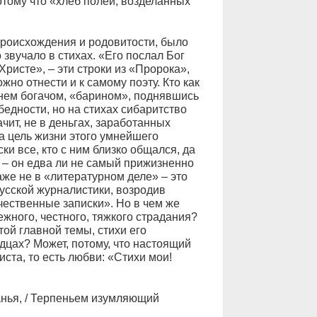
отому что «хлеб полей, возделанных
происхождения и родовитости, было
звучало в стихах. «Его послал Бог
Христе», – эти строки из «Пророка»,
о отнести и к самому поэту. Кто как
менем богачом, «барином», поднявшись
едности, но на стихах сибаритство
ачит, не в деньгах, заработанных
а цель жизни этого умнейшего
ки все, кто с ним близко общался, да
е – он едва ли не самый прижизненно
аже не в «литературном деле» – это
усской журналистики, возродив
ественные записки». Но в чем же
ежного, честного, тяжкого страдания?
ой главной темы, стихи его
цах? Может, потому, что настоящий
ста, то есть любви: «Стихи мои!
анья, / Терпеньем изумляющий