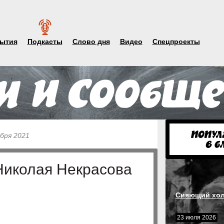
ытия
Подкасты
Слово дня
Видео
Спецпроекты
абря 2021
Николая Некрасова
Сияющий хол
23 июля 2026