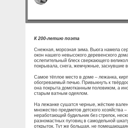
К 200-летию поэта
Снежная, морозная зима. Вьюга намела се
окон нашего невысокого деревенского дома
ослепительный блеск сверкающего великоле
покрывала, снега, жемчужные, заснувшие в
Самое тёплое место в доме – лежанка, кир
обогреваемый печью. Привыкнуть к твёрдо
она покрыта домотканным половиком, а иног
старым ватным одеялом.
На лежанке сушатся черные, жёсткие валенк
множество предметов детского хозяйства – 
неработающий будильник без стрелок, неск
разномастных пуговиц в самодельной шкату
открыток. Тут же большая, не помещающаяс