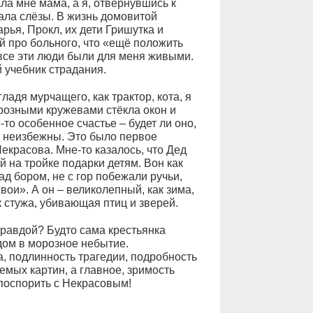
ала мне мама, а я, отвернувшись к
рала слёзы. В жизнь домовитой
рья, Прокл, их дети Гришутка и
й про больного, что «ещё положить
 все эти люди были для меня живыми.
й учебник страдания.
адя мурчащего, как трактор, кота, я
розными кружевами стёкла окон и
-то особенное счастье – будет ли оно,
ри неизбежны. Это было первое
екрасова. Мне-то казалось, что Дед
 на тройке подарки детям. Вон как
ад бором, не с гор побежали ручьи,
ои». А он – великолепный, как зима,
 стужа, убивающая птиц и зверей.
правдой? Будто сама крестьянка
дом в морозное небытие.
а, подлинность трагедии, подробность
емых картин, а главное, зримость
 поспорить с Некрасовым!