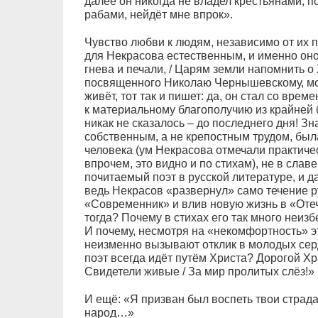
далее он никогда не владел крестьянами, п
рабами, нейдёт мне впрок».
Чувство любви к людям, независимо от их 
для Некрасова естественным, и именно оно 
гнева и печали, / Царям земли напомнить о 
посвященного Николаю Чернышевскому, можн
живёт, тот так и пишет: да, он стал со вре
к материальному благополучию из крайней б
никак не сказалось – до последнего дня! Зн
собственным, а не крепостным трудом, был
человека (ум Некрасова отмечали практичес
впрочем, это видно и по стихам), не в слав
почитаемый поэт в русской литературе, и д
ведь Некрасов «развернул» само течение р
«Современник» и влив новую жизнь в «Отеч
тогда? Почему в стихах его так много неизб
И почему, несмотря на «некомфортность» эт
неизменно вызывают отклик в молодых серд
поэт всегда идёт путём Христа? Дорогой Хри
Свидетели живые / За мир пролитых слёз!»
И ещё: «Я призван был воспеть твои страд
народ…»