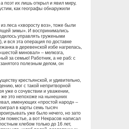
 поэт их лишь открыл и явил миру,
пустим, как географы обнаружили
из леса «хворосту воз», тоже были
вящей зимы». И воспринимались
ходилось управлять гружеными
, и вся эта операция по доставке
ежанка в деревенской избе нагрелась,
«шестой миновал» – мелюзга,
ый за семью! Работник, а не раб: с
 занятого полезным делом, он
ществу крестьянской, и удивительно,
дению, мог с такой непритворной
ря уже о сочувствии и уважении,
ак же это непохоже на нынешних
евал, именующих «простой народ» –
оиграл в карты семь тысяч
 проигрывать уже было нечего, но зато
ом поместье, а вот Некрасов написал
постным хлебом только до 16 лет,